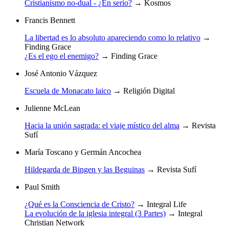
Cristianismo no-dual - ¿En serio?
→
Kosmos
Francis Bennett
La libertad es lo absoluto apareciendo como lo relativo
→
Finding Grace
¿Es el ego el enemigo?
→
Finding Grace
José Antonio Vázquez
Escuela de Monacato laico
→
Religión Digital
Julienne McLean
Hacia la unión sagrada: el viaje místico del alma
→
Revista
Sufí
María Toscano y Germán Ancochea
Hildegarda de Bingen y las Beguinas
→
Revista Sufí
Paul Smith
¿Qué es la Consciencia de Cristo?
→
Integral Life
La evolución de la iglesia integral (3 Partes)
→
Integral
Christian Network