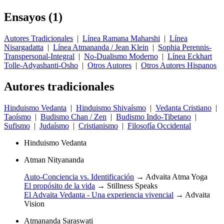
Ensayos (1)
Autores Tradicionales
|
Línea Ramana Maharshi
|
Línea
Nisargadatta
|
Línea Atmananda / Jean Klein
|
Sophia Perennis-
Transpersonal-Integral
|
No-Dualismo Moderno
|
Línea Eckhart
Tolle-Adyashanti-Osho
|
Otros Autores
|
Otros Autores Hispanos
Autores tradicionales
Hinduismo Vedanta
|
Hinduismo Shivaísmo
|
Vedanta Cristiano
|
Taoísmo
|
Budismo Chan / Zen
|
Budismo Indo-Tibetano
|
Sufismo
|
Judaísmo
|
Cristianismo
|
Filosofía Occidental
Hinduismo Vedanta
Atman Nityananda
Auto-Conciencia vs. Identificación
→
Advaita Atma Yoga
El propósito de la vida
→
Stillness Speaks
El Advaita Vedanta - Una experiencia vivencial
→
Advaita
Vision
Atmananda Saraswati