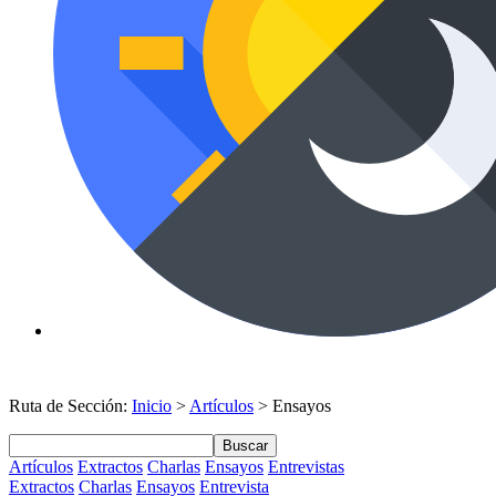
Ruta de Sección:
Inicio
>
Artículos
> Ensayos
Buscar
Artículos
Extractos
Charlas
Ensayos
Entrevistas
Extractos
Charlas
Ensayos
Entrevista