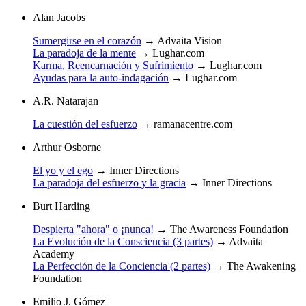
Alan Jacobs
Sumergirse en el corazón
→
Advaita Vision
La paradoja de la mente
→
Lughar.com
Karma, Reencarnación y Sufrimiento
→
Lughar.com
Ayudas para la auto-indagación
→
Lughar.com
A.R. Natarajan
La cuestión del esfuerzo
→
ramanacentre.com
Arthur Osborne
El yo y el ego
→
Inner Directions
La paradoja del esfuerzo y la gracia
→
Inner Directions
Burt Harding
Despierta "ahora" o ¡nunca!
→
The Awareness Foundation
La Evolución de la Consciencia (3 partes)
→
Advaita
Academy
La Perfección de la Conciencia (2 partes)
→
The Awakening
Foundation
Emilio J. Gómez