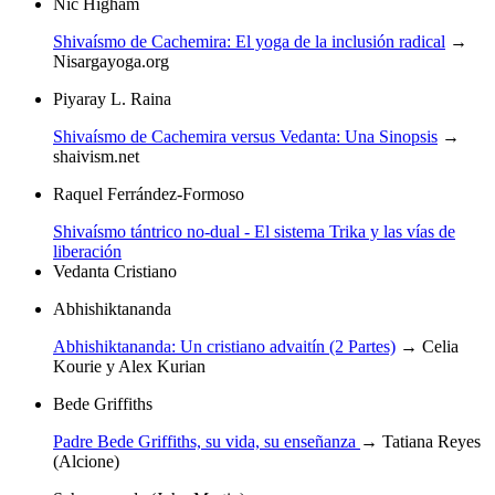
Nic Higham
Shivaísmo de Cachemira: El yoga de la inclusión radical
→
Nisargayoga.org
Piyaray L. Raina
Shivaísmo de Cachemira versus Vedanta: Una Sinopsis
→
shaivism.net
Raquel Ferrández-Formoso
Shivaísmo tántrico no-dual - El sistema Trika y las vías de
liberación
Vedanta Cristiano
Abhishiktananda
Abhishiktananda: Un cristiano advaitín (2 Partes)
→
Celia
Kourie y Alex Kurian
Bede Griffiths
Padre Bede Griffiths, su vida, su enseñanza
→
Tatiana Reyes
(Alcione)