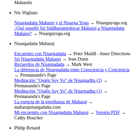
Maharshi
Nic Higham
Nisargadatta Maharaj y el Nisarga Yoga
→
Nisargayoga.org
¿Qué enseñó Sri Siddharameshwar Maharaj a Nisargadatta
Maharaj?
→
Nisargayoga.org
Nisargadatta Maharaj
Encuentro con Nisargadatta
→
Peter Madill - Inner Directions
Sri Nisargadatta Maharaj
→
Jean Dunn
Recuerdos de Nisargadatta
→
Mark West
La diferencia de Nisargadatta entre Consciencia y Conciencia
→
Premananda's Page
Meditación "Quién Soy Yo" de Nisargadtta (2)
→
Premananda's Page
Meditación "Quién Soy Yo" de Nisargadtta (1)
→
Premananda's Page
La esencia de la enseñanza de Maharaj
→
maharajnisargadatta.com
Mi encuentro con Nisargadatta Maharaj
→
Versión PDF
→
Cathy Boucher
Philip Renard