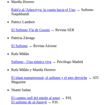
Mardía Herrero
Rabi'a al-'Adawiyya: la cuarta hacia el Uno
→
Sufismo
Naqshbandi
Patrice Lambert
El Sufismo Vía de Gnosis
→
Revista SER
Patricia Zárraga
El Sufismo
→
Revista Alcione
Rafa Millán
Sufismo - Una mística viva
→
Pricólogo Madrid
Rafa Millán y Mardía Herrero
El islam transpersonal, el sufismo y el giro derviche
→
ATI
Magazine
Shanti Sadan
El camino sufí del miedo al amor
→
P.H.
El sufismo de al-Junayd
→
P.H.