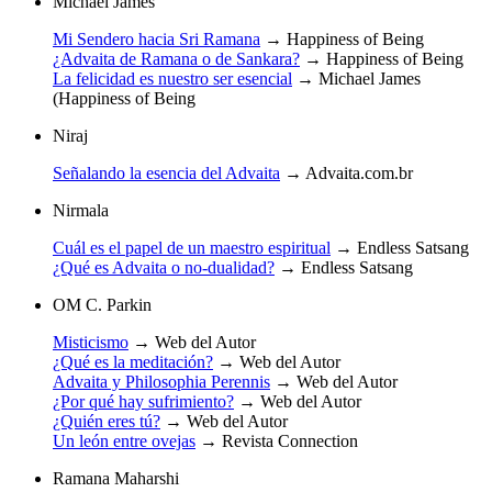
Michael James
Mi Sendero hacia Sri Ramana
→
Happiness of Being
¿Advaita de Ramana o de Sankara?
→
Happiness of Being
La felicidad es nuestro ser esencial
→
Michael James
(Happiness of Being
Niraj
Señalando la esencia del Advaita
→
Advaita.com.br
Nirmala
Cuál es el papel de un maestro espiritual
→
Endless Satsang
¿Qué es Advaita o no-dualidad?
→
Endless Satsang
OM C. Parkin
Misticismo
→
Web del Autor
¿Qué es la meditación?
→
Web del Autor
Advaita y Philosophia Perennis
→
Web del Autor
¿Por qué hay sufrimiento?
→
Web del Autor
¿Quién eres tú?
→
Web del Autor
Un león entre ovejas
→
Revista Connection
Ramana Maharshi