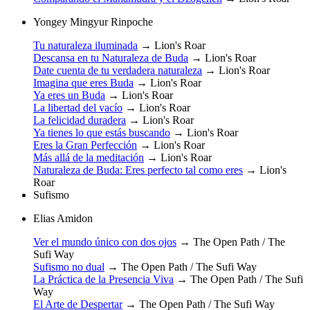
Yongey Mingyur Rinpoche
Tu naturaleza iluminada
→
Lion's Roar
Descansa en tu Naturaleza de Buda
→
Lion's Roar
Date cuenta de tu verdadera naturaleza
→
Lion's Roar
Imagina que eres Buda
→
Lion's Roar
Ya eres un Buda
→
Lion's Roar
La libertad del vacío
→
Lion's Roar
La felicidad duradera
→
Lion's Roar
Ya tienes lo que estás buscando
→
Lion's Roar
Eres la Gran Perfección
→
Lion's Roar
Más allá de la meditación
→
Lion's Roar
Naturaleza de Buda: Eres perfecto tal como eres
→
Lion's
Roar
Sufismo
Elias Amidon
Ver el mundo único con dos ojos
→
The Open Path / The
Sufi Way
Sufismo no dual
→
The Open Path / The Sufi Way
La Práctica de la Presencia Viva
→
The Open Path / The Sufi
Way
El Arte de Despertar
→
The Open Path / The Sufi Way