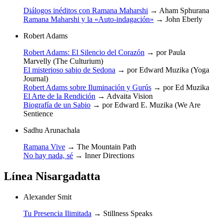
Diálogos inéditos con Ramana Maharshi
→
Aham Sphurana
Ramana Maharshi y la «Auto-indagación»
→
John Eberly
Robert Adams
Robert Adams: El Silencio del Corazón
→
por Paula
Marvelly (The Culturium)
El misterioso sabio de Sedona
→
por Edward Muzika (Yoga
Journal)
Robert Adams sobre Iluminación y Gurús
→
por Ed Muzika
El Arte de la Rendición
→
Advaita Vision
Biografía de un Sabio
→
por Edward E. Muzika (We Are
Sentience
Sadhu Arunachala
Ramana Vive
→
The Mountain Path
No hay nada, sé
→
Inner Directions
Línea Nisargadatta
Alexander Smit
Tu Presencia Ilimitada
→
Stillness Speaks