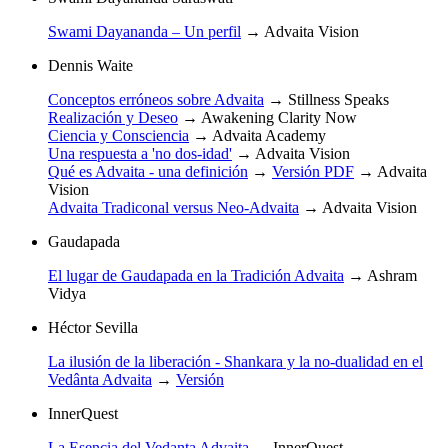
Swami Dayananda – Un perfil
→
Advaita Vision
Dennis Waite
Conceptos erróneos sobre Advaita
→
Stillness Speaks
Realización y Deseo
→
Awakening Clarity Now
Ciencia y Consciencia
→
Advaita Academy
Una respuesta a 'no dos-idad'
→
Advaita Vision
Qué es Advaita - una definición
→
Versión PDF
→
Advaita
Vision
Advaita Tradiconal versus Neo-Advaita
→
Advaita Vision
Gaudapada
El lugar de Gaudapada en la Tradición Advaita
→
Ashram
Vidya
Héctor Sevilla
La ilusión de la liberación - Shankara y la no-dualidad en el
Vedânta Advaita
→
Versión
InnerQuest
La Esencia del Vedanta Advaita
→
InnerQuest