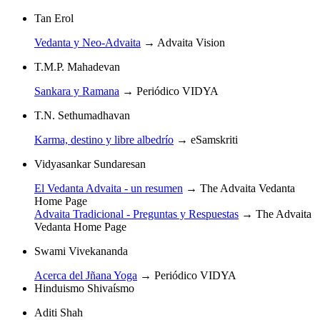
Tan Erol
Vedanta y Neo-Advaita
→
Advaita Vision
T.M.P. Mahadevan
Sankara y Ramana
→
Periódico VIDYA
T.N. Sethumadhavan
Karma, destino y libre albedrío
→
eSamskriti
Vidyasankar Sundaresan
El Vedanta Advaita - un resumen
→
The Advaita Vedanta
Home Page
Advaita Tradicional - Preguntas y Respuestas
→
The Advaita
Vedanta Home Page
Swami Vivekananda
Acerca del Jñana Yoga
→
Periódico VIDYA
Hinduismo Shivaísmo
Aditi Shah