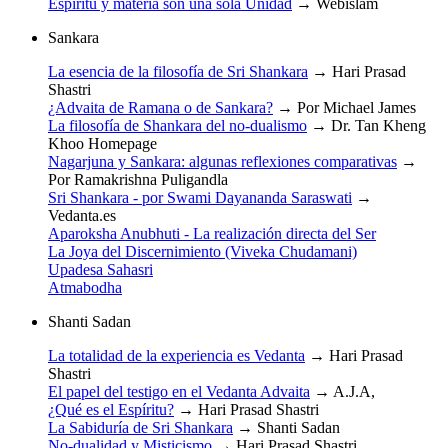
Espíritu y materia son una sola Unidad
→
Webislam
Sankara
La esencia de la filosofía de Sri Shankara
→
Hari Prasad
Shastri
¿Advaita de Ramana o de Sankara?
→
Por Michael James
La filosofía de Shankara del no-dualismo
→
Dr. Tan Kheng
Khoo Homepage
Nagarjuna y Sankara: algunas reflexiones comparativas
→
Por Ramakrishna Puligandla
Sri Shankara - por Swami Dayananda Saraswati
→
Vedanta.es
Aparoksha Anubhuti - La realización directa del Ser
La Joya del Discernimiento (Viveka Chudamani)
Upadesa Sahasri
Atmabodha
Shanti Sadan
La totalidad de la experiencia es Vedanta
→
Hari Prasad
Shastri
El papel del testigo en el Vedanta Advaita
→
A.J.A,
¿Qué es el Espíritu?
→
Hari Prasad Shastri
La Sabiduría de Sri Shankara
→
Shanti Sadan
No-dualidad y Misticismo
→
Hari Prasad Shastri