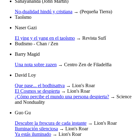
Sahayananda (John Martin)
No-dualidad hindú y cristiana
→
(Pequeña Tierra)
Taoísmo
Naser Gazi
El ying y el yang en el taoísmo
→
Revista Sufí
Budismo - Chan / Zen
Barry Magid
Una nota sobre zazen
→
Centro Zen de Filadelfia
David Loy
Que pase... el bodhisattva
→
Lion's Roar
El Cosmos se despierta
→
Lion's Roar
¿Cómo percibe el mundo una persona despierta?
→
Science
and Nonduality
Guo Gu
Descubre la frescura de cada instante
→
Lion's Roar
Iluminación silenciosa
→
Lion's Roar
Ya estás iluminado
→
Lion's Roar