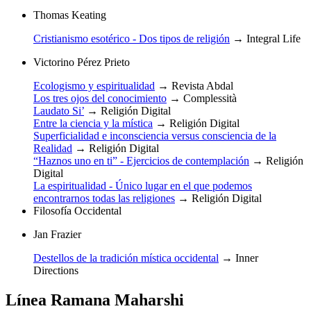
Thomas Keating
Cristianismo esotérico - Dos tipos de religión
→
Integral Life
Victorino Pérez Prieto
Ecologismo y espiritualidad
→
Revista Abdal
Los tres ojos del conocimiento
→
Complessità
Laudato Si’
→
Religión Digital
Entre la ciencia y la mística
→
Religión Digital
Superficialidad e inconsciencia versus consciencia de la
Realidad
→
Religión Digital
“Haznos uno en ti” - Ejercicios de contemplación
→
Religión
Digital
La espiritualidad - Único lugar en el que podemos
encontrarnos todas las religiones
→
Religión Digital
Filosofía Occidental
Jan Frazier
Destellos de la tradición mística occidental
→
Inner
Directions
Línea Ramana Maharshi