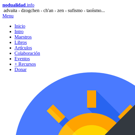
nodualidad
.info
advaita - dzogchen - ch'an - zen - sufismo - taoísmo...
Menu
Inicio
Intro
Maestros
Libros
Artículos
Colaboración
Eventos
+ Recursos
Donar