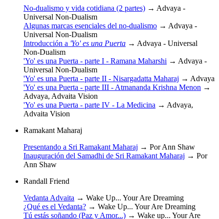
No-dualismo y vida cotidiana (2 partes)
→
Advaya -
Universal Non-Dualism
Algunas marcas esenciales del no-dualismo
→
Advaya -
Universal Non-Dualism
Introducción a
'Yo' es una Puerta
→
Advaya - Universal
Non-Dualism
'Yo' es una Puerta - parte I - Ramana Maharshi
→
Advaya -
Universal Non-Dualism
'Yo' es una Puerta - parte II - Nisargadatta Maharaj
→
Advaya
'Yo' es una Puerta - parte III - Atmananda Krishna Menon
→
Advaya, Advaita Vision
'Yo' es una Puerta - parte IV - La Medicina
→
Advaya,
Advaita Vision
Ramakant Maharaj
Presentando a Sri Ramakant Maharaj
→
Por Ann Shaw
Inauguración del Samadhi de Sri Ramakant Maharaj
→
Por
Ann Shaw
Randall Friend
Vedanta Advaita
→
Wake Up... Your Are Dreaming
¿Qué es el Vedanta?
→
Wake Up... Your Are Dreaming
Tú estás soñando (Paz y Amor...)
→
Wake up... Your Are