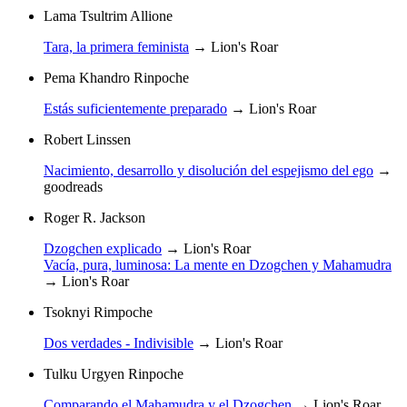
Lama Tsultrim Allione
Tara, la primera feminista
→
Lion's Roar
Pema Khandro Rinpoche
Estás suficientemente preparado
→
Lion's Roar
Robert Linssen
Nacimiento, desarrollo y disolución del espejismo del ego
→
goodreads
Roger R. Jackson
Dzogchen explicado
→
Lion's Roar
Vacía, pura, luminosa: La mente en Dzogchen y Mahamudra
→
Lion's Roar
Tsoknyi Rimpoche
Dos verdades - Indivisible
→
Lion's Roar
Tulku Urgyen Rinpoche
Comparando el Mahamudra y el Dzogchen
→
Lion's Roar