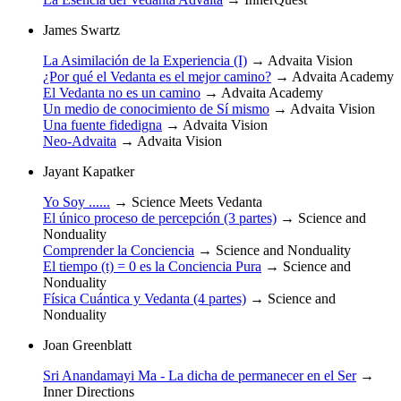
James Swartz
La Asimilación de la Experiencia (I)
→
Advaita Vision
¿Por qué el Vedanta es el mejor camino?
→
Advaita Academy
El Vedanta no es un camino
→
Advaita Academy
Un medio de conocimiento de Sí mismo
→
Advaita Vision
Una fuente fidedigna
→
Advaita Vision
Neo-Advaita
→
Advaita Vision
Jayant Kapatker
Yo Soy ......
→
Science Meets Vedanta
El único proceso de percepción (3 partes)
→
Science and
Nonduality
Comprender la Conciencia
→
Science and Nonduality
El tiempo (t) = 0 es la Conciencia Pura
→
Science and
Nonduality
Física Cuántica y Vedanta (4 partes)
→
Science and
Nonduality
Joan Greenblatt
Sri Anandamayi Ma - La dicha de permanecer en el Ser
→
Inner Directions