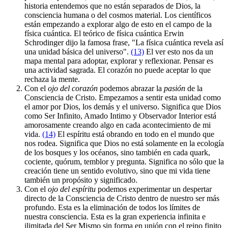
historia entendemos que no están separados de Dios, la
consciencia humana o del cosmos material. Los científicos
están empezando a explorar algo de esto en el campo de la
física cuántica. El teórico de física cuántica Erwin
Schrodinger dijo la famosa frase, "La física cuántica revela así
una unidad básica del universo".
(13)
El ver esto nos da un
mapa mental para adoptar, explorar y reflexionar. Pensar es
una actividad sagrada. El corazón no puede aceptar lo que
rechaza la mente.
Con el
ojo del corazón
podemos abrazar la
pasión
de la
Consciencia de Cristo. Empezamos a sentir esta unidad como
el amor por Dios, los demás y el universo. Significa que Dios
como Ser Infinito, Amado Intimo y Observador Interior está
amorosamente creando algo en cada acontecimiento de mi
vida.
(14)
El espíritu está obrando en todo en el mundo que
nos rodea. Significa que Dios no está solamente en la ecología
de los bosques y los océanos, sino también en cada quark,
cociente, quórum, temblor y pregunta. Significa no sólo que la
creación tiene un sentido evolutivo, sino que mi vida tiene
también un propósito y significado.
Con el
ojo del espíritu
podemos experimentar un despertar
directo de la Consciencia de Cristo dentro de nuestro ser más
profundo. Esta es la eliminación de todos los límites de
nuestra consciencia. Esta es la gran experiencia infinita e
ilimitada del Ser Mismo sin forma en unión con el reino finito