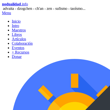
nodualidad
.info
advaita - dzogchen - ch'an - zen - sufismo - taoísmo...
Menu
Inicio
Intro
Maestros
Libros
Artículos
Colaboración
Eventos
+ Recursos
Donar