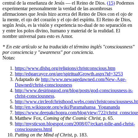
central de la enseñanza de Jesús ― el Reino de Dios.
(15)
Podemos
experimentar personalmente la verdad de las asombrosas
afirmaciones que Jesús hizo acerca del Reino de Dios con el ojo de
la mente, el ojo del corazón y el ojo del espíritu. El Reino de Dios,
según Jesús, es la visión y experiencia no-dual de no separación en
y entre los polos divino, humano y material de la realidad. El
nombre universal para esto es Amor.
* En este artículo se ha traducido el término inglés "consciousness"
por consciencia y "awareness" por conciencia.
Notas:
https://www.dlshq.org/religions/christconscious.htm
http://edgarcayce.org/are/spiritualGrowth.aspx?id=3253
Adaptado de
http://www.newagedawned.com/New-Age-
Dawned/christ-consciousness
http://www.desiringgod.org/blog/posts/god-consciousness-is-
christ-consciousness
.
http://www.circleofchristhood.webs.com/christconsciousness.h
http://en.wikiquote.org/wiki/Paramahansa_Yogananda
https://www.deepakchopra.com/blog/view/722/christ_consciou
Matthew Fox,
Coming of the Cosmic Christ
, p. 65.
http://mysticson.blogspot.com/2008/07/eckart-tolle-and-christ-
consciousness.html
Putting on the Mind of Christ
, p. 183.