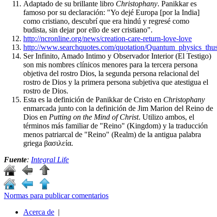
Adaptado de su brillante libro
Christophany
. Panikkar es
famoso por su declaración: "Yo dejé Europa [por la India]
como cristiano, descubrí que era hindú y regresé como
budista, sin dejar por ello de ser cristiano".
http://ncronline.org/news/creation-care-return-love-love
http://www.searchquotes.com/quotation/Quantum_physics_th
Ser Infinito, Amado Intimo y Observador Interior (El Testigo)
son mis nombres clínicos menores para la tercera persona
objetiva del rostro Dios, la segunda persona relacional del
rostro de Dios y la primera persona subjetiva que atestigua el
rostro de Dios.
Esta es la definición de Panikkar de Cristo en
Christophany
enmarcada junto con la definición de Jim Marion del Reino de
Dios en
Putting on the Mind of Christ
. Utilizo ambos, el
términos más familiar de "Reino" (Kingdom) y la traducción
menos patriarcal de "Reino" (Realm) de la antigua palabra
griega βασιλεία.
Fuente
:
Integral Life
Normas para publicar comentarios
Acerca de
|