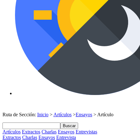
Ruta de Sección:
Inicio
>
Artículos
>
Ensayos
> Artículo
Buscar
Artículos
Extractos
Charlas
Ensayos
Entrevistas
Extractos
Charlas
Ensayos
Entrevista