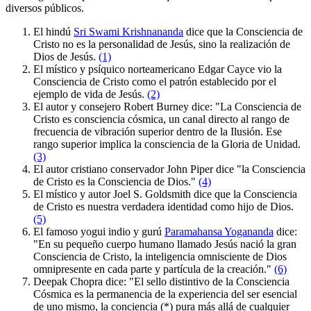
diversos públicos.
El hindú
Sri Swami Krishnananda
dice que la Consciencia de
Cristo no es la personalidad de Jesús, sino la realización de
Dios de Jesús.
(1)
El místico y psíquico norteamericano Edgar Cayce vio la
Consciencia de Cristo como el patrón establecido por el
ejemplo de vida de Jesús.
(2)
El autor y consejero Robert Burney dice: "La Consciencia de
Cristo es consciencia cósmica, un canal directo al rango de
frecuencia de vibración superior dentro de la Ilusión. Ese
rango superior implica la consciencia de la Gloria de Unidad.
(3)
El autor cristiano conservador John Piper dice "la Consciencia
de Cristo es la Consciencia de Dios."
(4)
El místico y autor Joel S. Goldsmith dice que la Consciencia
de Cristo es nuestra verdadera identidad como hijo de Dios.
(5)
El famoso yogui indio y gurú
Paramahansa Yogananda
dice:
"En su pequeño cuerpo humano llamado Jesús nació la gran
Consciencia de Cristo, la inteligencia omnisciente de Dios
omnipresente en cada parte y partícula de la creación."
(6)
Deepak Chopra dice: "El sello distintivo de la Consciencia
Cósmica es la permanencia de la experiencia del ser esencial
de uno mismo, la conciencia (*) pura más allá de cualquier