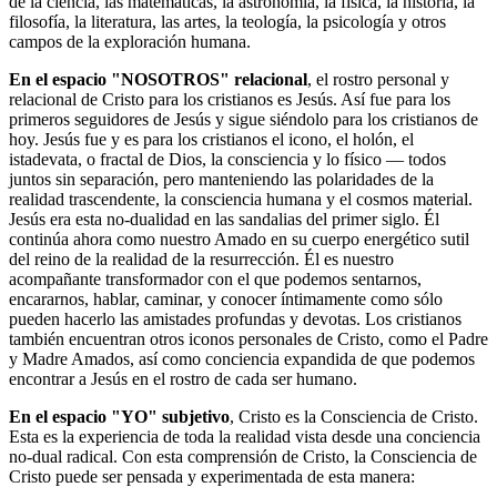
de la ciencia, las matemáticas, la astronomía, la física, la historia, la
filosofía, la literatura, las artes, la teología, la psicología y otros
campos de la exploración humana.
En el espacio "NOSOTROS" relacional
, el rostro personal y
relacional de Cristo para los cristianos es Jesús. Así fue para los
primeros seguidores de Jesús y sigue siéndolo para los cristianos de
hoy. Jesús fue y es para los cristianos el icono, el holón, el
istadevata, o fractal de Dios, la consciencia y lo físico ― todos
juntos sin separación, pero manteniendo las polaridades de la
realidad trascendente, la consciencia humana y el cosmos material.
Jesús era esta no-dualidad en las sandalias del primer siglo. Él
continúa ahora como nuestro Amado en su cuerpo energético sutil
del reino de la realidad de la resurrección. Él es nuestro
acompañante transformador con el que podemos sentarnos,
encararnos, hablar, caminar, y conocer íntimamente como sólo
pueden hacerlo las amistades profundas y devotas. Los cristianos
también encuentran otros iconos personales de Cristo, como el Padre
y Madre Amados, así como conciencia expandida de que podemos
encontrar a Jesús en el rostro de cada ser humano.
En el espacio "YO" subjetivo
, Cristo es la Consciencia de Cristo.
Esta es la experiencia de toda la realidad vista desde una conciencia
no-dual radical. Con esta comprensión de Cristo, la Consciencia de
Cristo puede ser pensada y experimentada de esta manera: