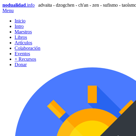
nodualidad
.info
advaita - dzogchen - ch'an - zen - sufismo - taoísmo
Menu
Inicio
Intro
Maestros
Libros
Artículos
Colaboración
Eventos
+ Recursos
Donar