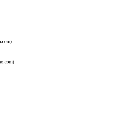
a.com)
no.com)