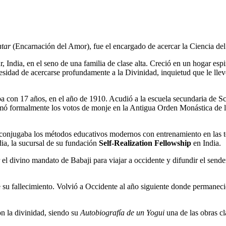
tar
(Encarnación del Amor), fue el encargado de acercar la Ciencia de
ia, en el seno de una familia de clase alta. Creció en un hogar espir
esidad de acercarse profundamente a la Divinidad, inquietud que le lle
 con 17 años, en el año de 1910. Acudió a la escuela secundaria de Sc
4 tomó formalmente los votos de monje en la Antigua Orden Monástica 
onjugaba los métodos educativos modernos con entrenamiento en las téc
ia, la sucursal de su fundación
Self-Realization Fellowship
en India.
 el divino mandato de Babaji para viajar a occidente y difundir el send
 su fallecimiento. Volvió a Occidente al año siguiente donde permanec
on la divinidad, siendo su
Autobiografía de un Yogui
una de las obras cl