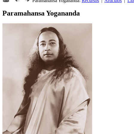
Paramahansa Yogananda:
Recursos
|
Artículos
|
Lib
Paramahansa Yogananda