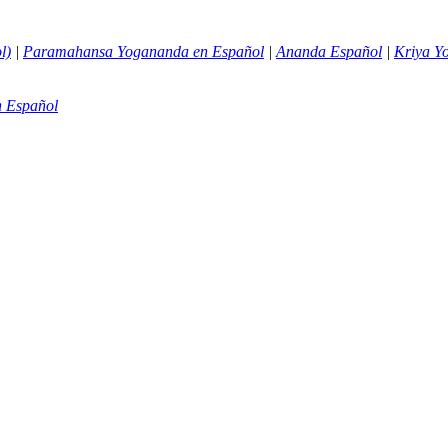
l)
|
Paramahansa Yogananda en Español
|
Ananda Español
|
Kriya Y
 Español