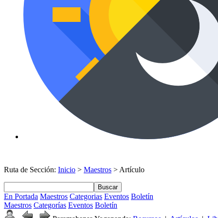
Ruta de Sección:
Inicio
>
Maestros
> Artículo
Buscar
En Portada
Maestros
Categorias
Eventos
Boletín
Maestros
Categorías
Eventos
Boletín