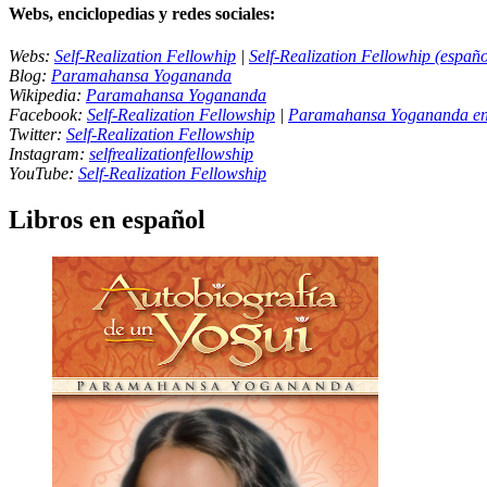
Webs, enciclopedias y redes sociales:
Webs:
Self-Realization Fellowhip
|
Self-Realization Fellowhip (españo
Blog:
Paramahansa Yogananda
Wikipedia:
Paramahansa Yogananda
Facebook:
Self-Realization Fellowship
|
Paramahansa Yogananda en
Twitter:
Self-Realization Fellowship
Instagram:
selfrealizationfellowship
YouTube:
Self-Realization Fellowship
Libros en español