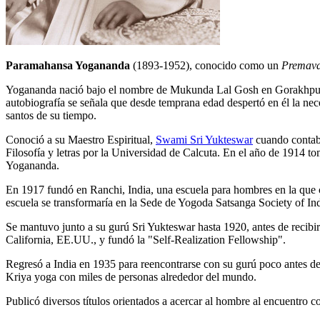
Paramahansa Yogananda
(1893-1952), conocido como un
Premava
Yogananda nació bajo el nombre de Mukunda Lal Gosh en Gorakhpur, Ind
autobiografía se señala que desde temprana edad despertó en él la nec
santos de su tiempo.
Conoció a su Maestro Espiritual,
Swami Sri Yukteswar
cuando contaba
Filosofía y letras por la Universidad de Calcuta. En el año de 191
Yogananda.
En 1917 fundó en Ranchi, India, una escuela para hombres en la que c
escuela se transformaría en la Sede de Yogoda Satsanga Society of Ind
Se mantuvo junto a su gurú Sri Yukteswar hasta 1920, antes de recibir
California, EE.UU., y fundó la "Self-Realization Fellowship".
Regresó a India en 1935 para reencontrarse con su gurú poco antes de
Kriya yoga con miles de personas alrededor del mundo.
Publicó diversos títulos orientados a acercar al hombre al encuentro c