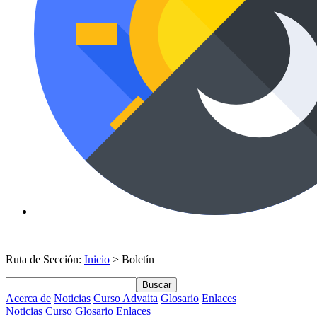
Ruta de Sección:
Inicio
> Boletín
Buscar
Acerca de
Noticias
Curso Advaita
Glosario
Enlaces
Noticias
Curso
Glosario
Enlaces