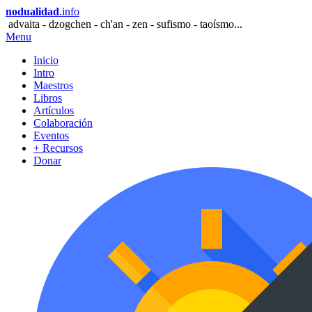
nodualidad
.info
advaita - dzogchen - ch'an - zen - sufismo - taoísmo...
Menu
Inicio
Intro
Maestros
Libros
Artículos
Colaboración
Eventos
+ Recursos
Donar