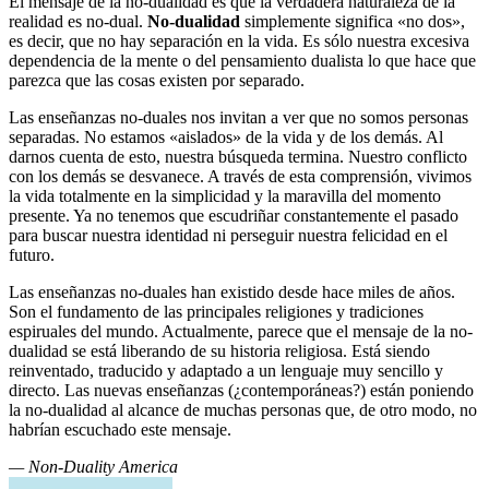
El mensaje de la no-dualidad es que la verdadera naturaleza de la
realidad es no-dual.
No-dualidad
simplemente significa «no dos»,
es decir, que no hay separación en la vida. Es sólo nuestra excesiva
dependencia de la mente o del pensamiento dualista lo que hace que
parezca que las cosas existen por separado.
Las enseñanzas no-duales nos invitan a ver que no somos personas
separadas. No estamos «aislados» de la vida y de los demás. Al
darnos cuenta de esto, nuestra búsqueda termina. Nuestro conflicto
con los demás se desvanece. A través de esta comprensión, vivimos
la vida totalmente en la simplicidad y la maravilla del momento
presente. Ya no tenemos que escudriñar constantemente el pasado
para buscar nuestra identidad ni perseguir nuestra felicidad en el
futuro.
Las enseñanzas no-duales han existido desde hace miles de años.
Son el fundamento de las principales religiones y tradiciones
espiruales del mundo. Actualmente, parece que el mensaje de la no-
dualidad se está liberando de su historia religiosa. Está siendo
reinventado, traducido y adaptado a un lenguaje muy sencillo y
directo. Las nuevas enseñanzas (¿contemporáneas?) están poniendo
la no-dualidad al alcance de muchas personas que, de otro modo, no
habrían escuchado este mensaje.
— Non-Duality America