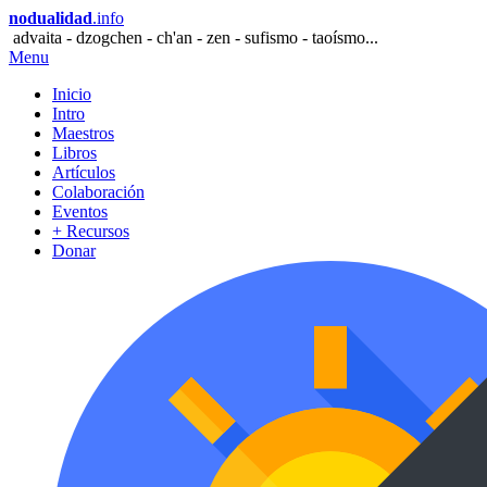
nodualidad
.info
advaita - dzogchen - ch'an - zen - sufismo - taoísmo...
Menu
Inicio
Intro
Maestros
Libros
Artículos
Colaboración
Eventos
+ Recursos
Donar