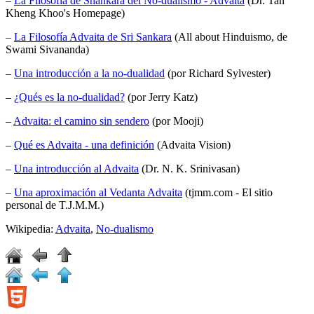
–
La Filosofía de Shankara del No-dualismo - Advaita
(Dr. Tan
Kheng Khoo's Homepage)
–
La Filosofía Advaita de Sri Sankara
(All about Hinduismo, de
Swami Sivananda)
–
Una introducción a la no-dualidad
(por Richard Sylvester)
–
¿Qués es la no-dualidad?
(por Jerry Katz)
–
Advaita: el camino sin sendero
(por Mooji)
–
Qué es Advaita - una definición
(Advaita Vision)
–
Una introducción al Advaita
(Dr. N. K. Srinivasan)
–
Una aproximación al Vedanta Advaita
(tjmm.com - El sitio
personal de T.J.M.M.)
Wikipedia:
Advaita
,
No-dualismo