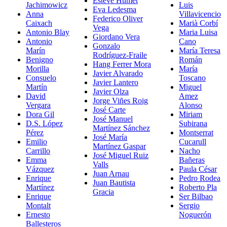
Esteve Humet
Jachimowicz
Luis
Eva Ledesma
Anna
Villavicencio
Federico Oliver
Caixach
Marià Corbí
Vega
Antonio Blay
Maria Luisa
Giordano Vera
Antonio
Cano
Gonzalo
Marín
María Teresa
Rodríguez-Fraile
Benigno
Román
Hang Ferrer Mora
Morilla
María
Javier Alvarado
Consuelo
Toscano
Javier Lantero
Martín
Miguel
Javier Olza
David
Amez
Jorge Viñes Roig
Vergara
Alonso
José Carte
Dora Gil
Miriam
José Manuel
D.S. López
Subirana
Martínez Sánchez
Pérez
Montserrat
José María
Emilio
Cucarull
Martínez Gaspar
Carrillo
Nacho
José Miguel Ruiz
Emma
Bañeras
Valls
Vázquez
Paula César
Juan Arnau
Enrique
Pedro Rodea
Juan Bautista
Martínez
Roberto Pla
Gracia
Enrique
Ser Bilbao
Montalt
Sergio
Ernesto
Noguerón
Ballesteros