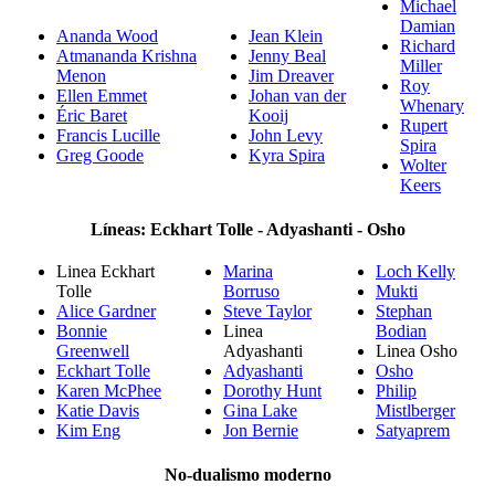
Michael
Damian
Ananda Wood
Jean Klein
Richard
Atmananda Krishna
Jenny Beal
Miller
Menon
Jim Dreaver
Roy
Ellen Emmet
Johan van der
Whenary
Éric Baret
Kooij
Rupert
Francis Lucille
John Levy
Spira
Greg Goode
Kyra Spira
Wolter
Keers
Líneas: Eckhart Tolle - Adyashanti - Osho
Linea Eckhart
Marina
Loch Kelly
Tolle
Borruso
Mukti
Alice Gardner
Steve Taylor
Stephan
Bonnie
Linea
Bodian
Greenwell
Adyashanti
Linea Osho
Eckhart Tolle
Adyashanti
Osho
Karen McPhee
Dorothy Hunt
Philip
Katie Davis
Gina Lake
Mistlberger
Kim Eng
Jon Bernie
Satyaprem
No-dualismo moderno