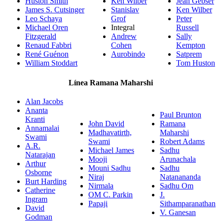
Huston Smith
Ken Wilber
Jean Gebser
James S. Cutsinger
Stanislav
Ken Wilber
Leo Schaya
Grof
Peter
Michael Oren
Integral
Russell
Fitzgerald
Andrew
Sally
Renaud Fabbri
Cohen
Kempton
René Guénon
Aurobindo
Satprem
William Stoddart
Tom Huston
Línea Ramana Maharshi
Alan Jacobs
Ananta
Paul Brunton
Kranti
John David
Ramana
Annamalai
Madhavatirth,
Maharshi
Swami
Swami
Robert Adams
A.R.
Michael James
Sadhu
Natarajan
Mooji
Arunachala
Arthur
Mouni Sadhu
Sadhu
Osborne
Niraj
Natanananda
Burt Harding
Nirmala
Sadhu Om
Catherine
OM C. Parkin
J.
Ingram
Papaji
Sithamparanathan
David
V. Ganesan
Godman