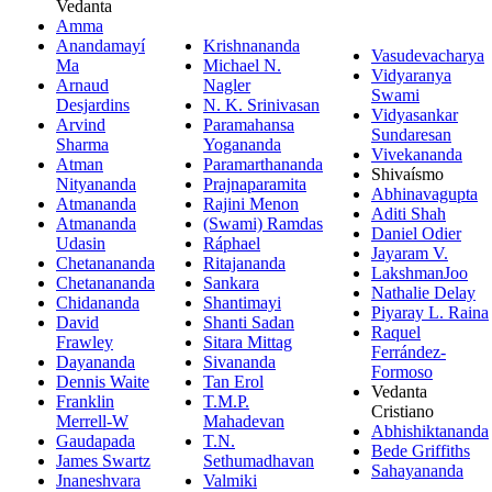
Vedanta
Amma
Anandamayí
Krishnananda
Vasudevacharya
Ma
Michael N.
Vidyaranya
Arnaud
Nagler
Swami
Desjardins
N. K. Srinivasan
Vidyasankar
Arvind
Paramahansa
Sundaresan
Sharma
Yogananda
Vivekananda
Atman
Paramarthananda
Shivaísmo
Nityananda
Prajnaparamita
Abhinavagupta
Atmananda
Rajini Menon
Aditi Shah
Atmananda
(Swami) Ramdas
Daniel Odier
Udasin
Ráphael
Jayaram V.
Chetanananda
Ritajananda
LakshmanJoo
Chetanananda
Sankara
Nathalie Delay
Chidananda
Shantimayi
Piyaray L. Raina
David
Shanti Sadan
Raquel
Frawley
Sitara Mittag
Ferrández-
Dayananda
Sivananda
Formoso
Dennis Waite
Tan Erol
Vedanta
Franklin
T.M.P.
Cristiano
Merrell-W
Mahadevan
Abhishiktananda
Gaudapada
T.N.
Bede Griffiths
James Swartz
Sethumadhavan
Sahayananda
Jnaneshvara
Valmiki