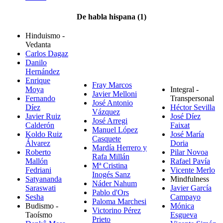
De habla hispana (1)
Hinduismo -
Vedanta
Carlos Dagaz
Danilo
Hernández
Enrique
Fray Marcos
Moya
Integral -
Javier Melloni
Fernando
Transpersonal
José Antonio
Díez
Héctor Sevilla
Vázquez
Javier Ruiz
José Díez
José Arregi
Calderón
Faixat
Manuel López
Koldo Ruiz
José María
Casquete
Álvarez
Doria
Mardía Herrero y
Roberto
Pilar Novoa
Rafa Millán
Mallón
Rafael Pavía
Mª Cristina
Fedriani
Vicente Merlo
Inogés Sanz
Satyananda
Mindfulness
Náder Nahum
Saraswati
Javier García
Pablo d'Ors
Sesha
Campayo
Paloma Marchesi
Budismo -
Mónica
Victorino Pérez
Taoísmo
Esgueva
Prieto