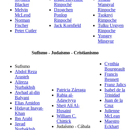
Blacker
Rinpoché
Wangyal
Melvin
Dzogchen
Rinpoche
McLeod
Ponlop
Tsoknyi
Norman
Rinpoché
Rimpoche
Fischer
Jack Kornfield
Tulku Urgyen
Peter Cutler
Rinpoche
Yongey
Mingyur
Sufismo - Judaísmo - Cristianismo
Cynthia
Sufismo
Bourgeault
Abdol Reza
Francis
Arasteh
Bennett
Alireza
Franz Jalics
Nurbakhsh
Patricia Zárraga
Isabel de la
Awhad al-din
Rabia al-
Trinidad
Balyani
Adawiyya
Juan de la
Elias Amidon
Sheij Alí Al-
Cruz
Hidayat Inayat-
Husaini
Julienne
Khan
William C.
McLean
Ibn Arabi
Chittick
Maestro
Javad
Judaísmo - Cábala
Eckhart
Nurbakhsh