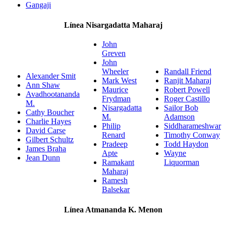
Gangaji
Línea Nisargadatta Maharaj
John
Greven
John
Wheeler
Randall Friend
Alexander Smit
Mark West
Ranjit Maharaj
Ann Shaw
Maurice
Robert Powell
Avadhootananda
Frydman
Roger Castillo
M.
Nisargadatta
Sailor Bob
Cathy Boucher
M.
Adamson
Charlie Hayes
Philip
Siddharameshwar
David Carse
Renard
Timothy Conway
Gilbert Schultz
Pradeep
Todd Haydon
James Braha
Apte
Wayne
Jean Dunn
Ramakant
Liquorman
Maharaj
Ramesh
Balsekar
Línea Atmananda K. Menon