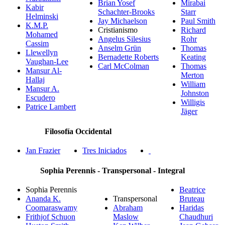
Brian Yosef
Mirabai
Kabir
Schachter-Brooks
Starr
Helminski
Jay Michaelson
Paul Smith
K.M.P.
Cristianismo
Richard
Mohamed
Angelus Silesius
Rohr
Cassim
Anselm Grün
Thomas
Llewellyn
Bernadette Roberts
Keating
Vaughan-Lee
Carl McColman
Thomas
Mansur Al-
Merton
Hallaj
William
Mansur A.
Johnston
Escudero
Willigis
Patrice Lambert
Jäger
Filosofía Occidental
Jan Frazier
Tres Iniciados
Sophia Perennis - Transpersonal - Integral
Sophia Perennis
Beatrice
Ananda K.
Transpersonal
Bruteau
Coomaraswamy
Abraham
Haridas
Frithjof Schuon
Maslow
Chaudhuri