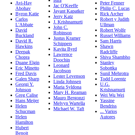
Isira
Avi-Hay
Peter Fenner
Jac O'Keeffe
Abohav
Philip C. Lucas
Jayant Kapatker
Byron Katie
Rick Archer
Jerry Katz
Carlos
Robert y Judith
J. Krishnamurti
L'Abbate
Ullman
John C.
David
Robert Wolfe
Robinson
Buckland
Russel Williams
Justus Kramer
David R.
Sam Harris
Schippers
Hawkins
Shawn
Kavita Byrd
Deepak
Radcliffe
Lawrence
Chopra
Shiva Shambho
Doochin
Duane Elgin
Stanley
Leonard
Eric Minetto
Sobottka
Jacobson
Fred Davis
Sunil Mehrotra
Lester Levenson
Galen Sharp
Todd Lorentz
Linda Johnsen
Georgi Y.
U.G.
Maria Syldona
Johnson
Krishnamurti
Mary H. Reaman
Greg Calise
Wei Wu Wei
Mauro Bergonzi
Hans Meijer
Yassine
Melvyn Wartella
Helen
Bendriss
Michael W. Taft
Schucman
... Varios
Helen
Autores
Hamilton
Hubert
Benoit