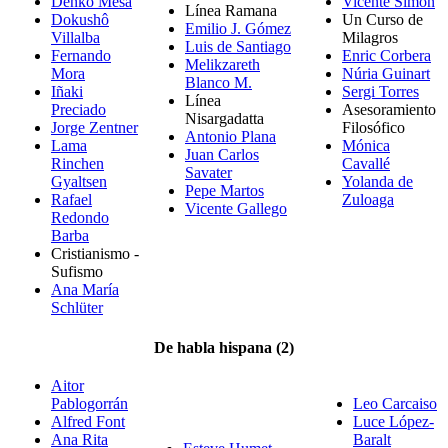
Denkô Mesa
Vicente Simón
Línea Ramana
Dokushô
Un Curso de
Emilio J. Gómez
Villalba
Milagros
Luis de Santiago
Fernando
Enric Corbera
Melikzareth
Mora
Núria Guinart
Blanco M.
Iñaki
Sergi Torres
Línea
Preciado
Asesoramiento
Nisargadatta
Jorge Zentner
Filosófico
Antonio Plana
Lama
Mónica
Juan Carlos
Rinchen
Cavallé
Savater
Gyaltsen
Yolanda de
Pepe Martos
Rafael
Zuloaga
Vicente Gallego
Redondo
Barba
Cristianismo -
Sufismo
Ana María
Schlüter
De habla hispana (2)
Aitor
Pablogorrán
Leo Carcaiso
Alfred Font
Luce López-
Ana Rita
Baralt