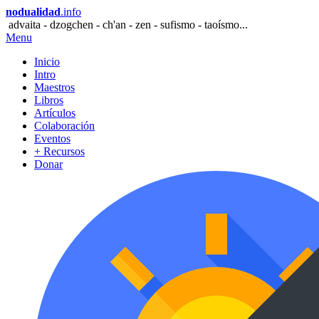
nodualidad
.info
advaita - dzogchen - ch'an - zen - sufismo - taoísmo...
Menu
Inicio
Intro
Maestros
Libros
Artículos
Colaboración
Eventos
+ Recursos
Donar