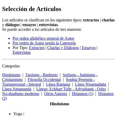
Selección de Artículos
Los artículos se clasifican en los siguientes tipos:
extractos
|
charlas
y
diálogos
|
ensayos
|
entrevistas
.
Se puede acceder a los artículos de tres maneras:
Por orden alfabético general de Autor
Por orden de Autor según la Categoría
Por Tipo:
Extractos
|
Charlas y Diálogos
|
Ensayos
|
Entrevistas
Categorías
Hinduismo
|
Taoísmo - Budismo
|
Sufismo - Judaísmo -
Cristianismo
|
Filosofía Occidental
|
Sophia Perennis -
Transpersonal - Integral
|
Línea Ramana
|
Línea Nisargadatta
|
Línea Atmananda
|
Líneas: Eckhart Tolle - Adyashanti - Osho
|
No-dualismo moderno
|
Otros Autores
|
Hispanos (1)
|
Hispanos
(2)
Hinduismo
Yoga /