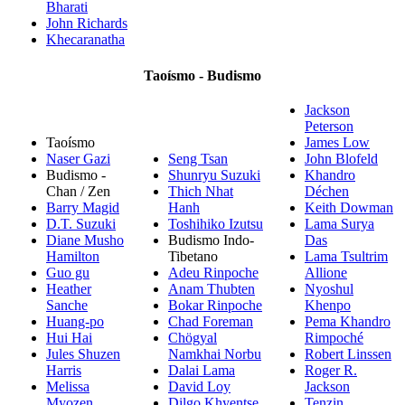
Bharati
John Richards
Khecaranatha
Taoísmo - Budismo
Jackson
Peterson
Taoísmo
James Low
Naser Gazi
Seng Tsan
John Blofeld
Budismo -
Shunryu Suzuki
Khandro
Chan / Zen
Thich Nhat
Déchen
Barry Magid
Hanh
Keith Dowman
D.T. Suzuki
Toshihiko Izutsu
Lama Surya
Diane Musho
Budismo Indo-
Das
Hamilton
Tibetano
Lama Tsultrim
Guo gu
Adeu Rinpoche
Allione
Heather
Anam Thubten
Nyoshul
Sanche
Bokar Rinpoche
Khenpo
Huang-po
Chad Foreman
Pema Khandro
Hui Hai
Chögyal
Rimpoché
Jules Shuzen
Namkhai Norbu
Robert Linssen
Harris
Dalai Lama
Roger R.
Melissa
David Loy
Jackson
Myozen
Dilgo Khyentse
Tenzin