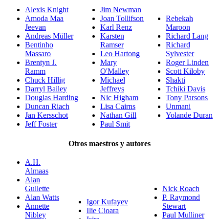
Alexis Knight
Jim Newman
Amoda Maa
Joan Tollifson
Rebekah
Jeevan
Karl Renz
Maroon
Andreas Müller
Karsten
Richard Lang
Bentinho
Ramser
Richard
Massaro
Leo Hartong
Sylvester
Brentyn J.
Mary
Roger Linden
Ramm
O'Malley
Scott Kiloby
Chuck Hillig
Michael
Shakti
Darryl Bailey
Jeffreys
Tchiki Davis
Douglas Harding
Nic Higham
Tony Parsons
Duncan Riach
Lisa Cairns
Unmani
Jan Kersschot
Nathan Gill
Yolande Duran
Jeff Foster
Paul Smit
Otros maestros y autores
A.H.
Almaas
Alan
Gullette
Nick Roach
Alan Watts
P. Raymond
Igor Kufayev
Annette
Stewart
Ilie Cioara
Nibley
Paul Mulliner