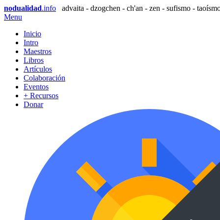
nodualidad
.info
advaita - dzogchen - ch'an - zen - sufismo - taoísmo
Menu
Inicio
Intro
Maestros
Libros
Artículos
Colaboración
Eventos
+ Recursos
Donar