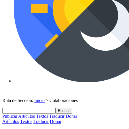
Ruta de Sección:
Inicio
> Colaboraciones
Buscar
Publicar
Artículos
Textos
Traducir
Donar
Artículos
Textos
Traducir
Donar