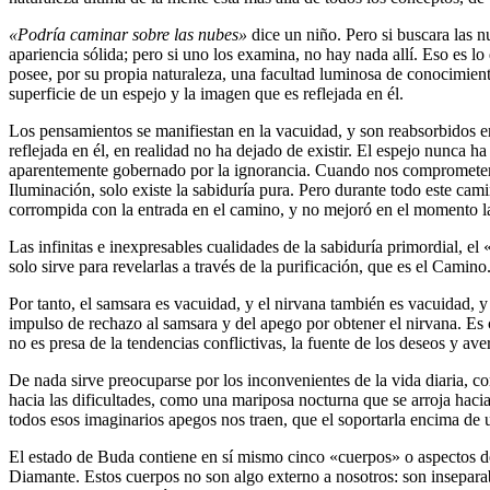
«Podría caminar sobre las nubes»
dice un niño. Pero si buscara las n
apariencia sólida; pero si uno los examina, no hay nada allí. Eso es 
posee, por su propia naturaleza, una facultad luminosa de conocimie
superficie de un espejo y la imagen que es reflejada en él.
Los pensamientos se manifiestan en la vacuidad, y son reabsorbidos en
reflejada en él, en realidad no ha dejado de existir. El espejo nunca 
aparentemente gobernado por la ignorancia. Cuando nos comprometemos
Iluminación, solo existe la sabiduría pura. Pero durante todo este cam
corrompida con la entrada en el camino, y no mejoró en el momento l
Las infinitas e inexpresables cualidades de la sabiduría primordial, el
solo sirve para revelarlas a través de la purificación, que es el Camin
Por tanto, el samsara es vacuidad, y el nirvana también es vacuidad, 
impulso de rechazo al samsara y del apego por obtener el nirvana. E
no es presa de la tendencias conflictivas, la fuente de los deseos y ave
De nada sirve preocuparse por los inconvenientes de la vida diaria, co
hacia las dificultades, como una mariposa nocturna que se arroja hacia 
todos esos imaginarios apegos nos traen, que el soportarla encima de 
El estado de Buda contiene en sí mismo cinco «cuerpos» o aspectos d
Diamante. Estos cuerpos no son algo externo a nosotros: son insepara