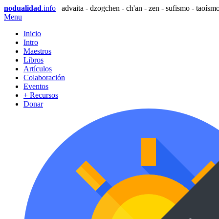
nodualidad
.info
advaita - dzogchen - ch'an - zen - sufismo - taoísmo
Menu
Inicio
Intro
Maestros
Libros
Artículos
Colaboración
Eventos
+ Recursos
Donar