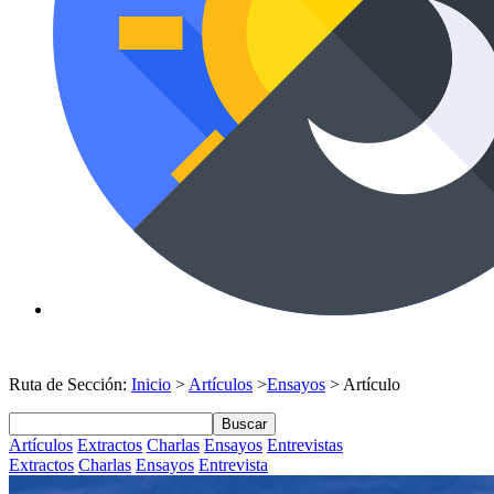
Ruta de Sección:
Inicio
>
Artículos
>
Ensayos
> Artículo
Buscar
Artículos
Extractos
Charlas
Ensayos
Entrevistas
Extractos
Charlas
Ensayos
Entrevista