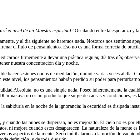
é el nivel de mi Maestro espiritual?
Oscilando entre la esperanza y la
amente, y al día siguiente no haremos nada. Nosotros nos sentimos ape
nar el flujo de pensamientos. Eso no es una forma correcta de practic
dicarnos firmemente a llevar una práctica regular, día tras día; observ
ener nuestra concentración día y noche.
le hacer sesiones cortas de meditación, durante varias veces al día. C
 En este nivel, los pensamientos habrán perdido su poder para perturbarn
alidad Absoluta, no es una simple nada. Posee inherentemente la cuali
harmakaya no es un producto que surge de causas y condiciones, es la 
de la sabiduría en la noche de la ignorancia: la oscuridad es disipada 
, y cuando las nubes se dispersan, no es mejorado. El cielo no es por
ntos, ni mejora cuando estos desaparecen. La naturaleza de la mente es l
rsos aspectos de la mente. Sería inútil atarnos a la noción de vacuidad,
toda definición, y de toda división.