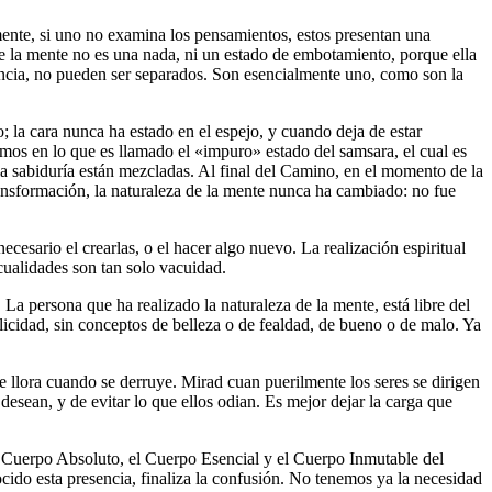
rmente, si uno no examina los pensamientos, estos presentan una
de la mente no es una nada, ni un estado de embotamiento, porque ella
encia, no pueden ser separados. Son esencialmente uno, como son la
 la cara nunca ha estado en el espejo, y cuando deja de estar
cemos en lo que es llamado el «impuro» estado del samsara, el cual es
 sabiduría están mezcladas. Al final del Camino, en el momento de la
transformación, la naturaleza de la mente nunca ha cambiado: no fue
cesario el crearlas, o el hacer algo nuevo. La realización espiritual
 cualidades son tan solo vacuidad.
a persona que ha realizado la naturaleza de la mente, está libre del
cidad, sin conceptos de belleza o de fealdad, de bueno o de malo. Ya
e llora cuando se derruye. Mirad cuan puerilmente los seres se dirigen
desean, y de evitar lo que ellos odian. Es mejor dejar la carga que
 Cuerpo Absoluto, el Cuerpo Esencial y el Cuerpo Inmutable del
ido esta presencia, finaliza la confusión. No tenemos ya la necesidad