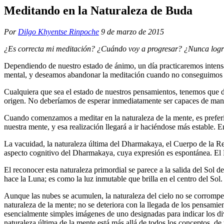
Meditando en la Naturaleza de Buda
Por
Dilgo Khyentse Rinpoche
9 de marzo de 2015
¿Es correcta mi meditación? ¿Cuándo voy a progresar? ¿Nunca lograr
Dependiendo de nuestro estado de ánimo, un día practicaremos intens
mental, y deseamos abandonar la meditación cuando no conseguimos fre
Cualquiera que sea el estado de nuestros pensamientos, tenemos que de
origen. No deberíamos de esperar inmediatamente ser capaces de mant
Cuando comenzamos a meditar en la naturaleza de la mente, es preferib
nuestra mente, y esa realización llegará a ir haciéndose más estable.
La vacuidad, la naturaleza última del Dharmakaya, el Cuerpo de la Re
aspecto cognitivo del Dharmakaya, cuya expresión es espontánea. El D
El reconocer esta naturaleza primordial se parece a la salida del Sol 
hace la Luna; es como la luz inmutable que brilla en el centro del Sol.
Aunque las nubes se acumulen, la naturaleza del cielo no se corrompe
naturaleza de la mente; no se deteriora con la llegada de los pensamie
esencialmente simples imágenes de uno designadas para indicar los dive
naturaleza última de la mente está más allá de todos los conceptos, de 