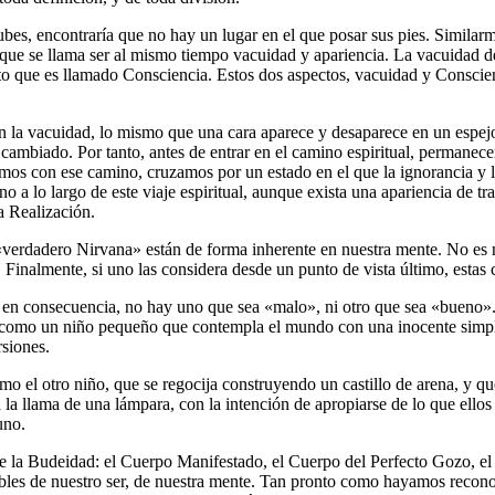
ubes, encontraría que no hay un lugar en el que posar sus pies. Simila
lo que se llama ser al mismo tiempo vacuidad y apariencia. La vacuidad 
nto que es llamado Consciencia. Estos dos aspectos, vacuidad y Consci
 la vacuidad, lo mismo que una cara aparece y desaparece en un espejo;
ha cambiado. Por tanto, antes de entrar en el camino espiritual, permane
 con ese camino, cruzamos por un estado en el que la ignorancia y la
ino a lo largo de este viaje espiritual, aunque exista una apariencia de 
a Realización.
 «verdadero Nirvana» están de forma inherente en nuestra mente. No es ne
o. Finalmente, si uno las considera desde un punto de vista último, estas
y en consecuencia, no hay uno que sea «malo», ni otro que sea «bueno». L
s como un niño pequeño que contempla el mundo con una inocente simpli
rsiones.
mo el otro niño, que se regocija construyendo un castillo de arena, y qu
la llama de una lámpara, con la intención de apropiarse de lo que ellos 
uno.
e la Budeidad: el Cuerpo Manifestado, el Cuerpo del Perfecto Gozo, el
bles de nuestro ser, de nuestra mente. Tan pronto como hayamos reconoc