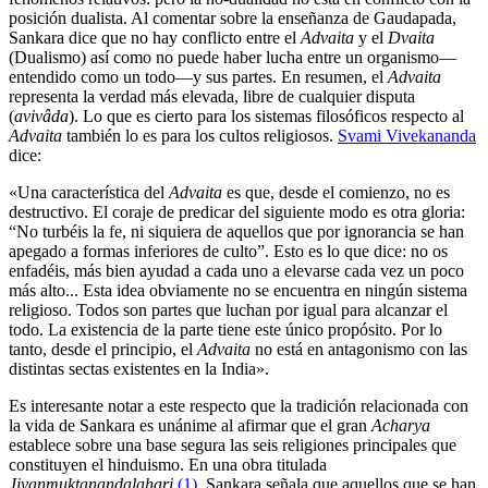
posición dualista. Al comentar sobre la enseñanza de Gaudapada,
Sankara dice que no hay conflicto entre el
Advaita
y el
Dvaita
(Dualismo) así como no puede haber lucha entre un organismo—
entendido como un todo—y sus partes. En resumen, el
Advaita
representa la verdad más elevada, libre de cualquier disputa
(
avivâda
). Lo que es cierto para los sistemas filosóficos respecto al
Advaita
también lo es para los cultos religiosos.
Svami Vivekananda
dice:
«Una característica del
Advaita
es que, desde el comienzo, no es
destructivo. El coraje de predicar del siguiente modo es otra gloria:
“No turbéis la fe, ni siquiera de aquellos que por ignorancia se han
apegado a formas inferiores de culto”. Esto es lo que dice: no os
enfadéis, más bien ayudad a cada uno a elevarse cada vez un poco
más alto... Esta idea obviamente no se encuentra en ningún sistema
religioso. Todos son partes que luchan por igual para alcanzar el
todo. La existencia de la parte tiene este único propósito. Por lo
tanto, desde el principio, el
Advaita
no está en antagonismo con las
distintas sectas existentes en la India».
Es interesante notar a este respecto que la tradición relacionada con
la vida de Sankara es unánime al afirmar que el gran
Acharya
establece sobre una base segura las seis religiones principales que
constituyen el hinduismo. En una obra titulada
Jivanmuktanandalahari
(1)
, Sankara señala que aquellos que se han