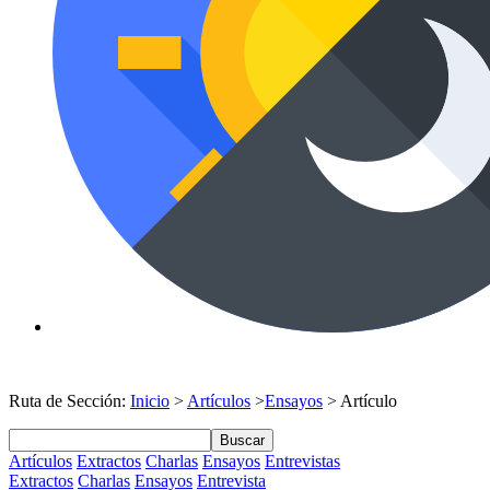
Ruta de Sección:
Inicio
>
Artículos
>
Ensayos
> Artículo
Buscar
Artículos
Extractos
Charlas
Ensayos
Entrevistas
Extractos
Charlas
Ensayos
Entrevista