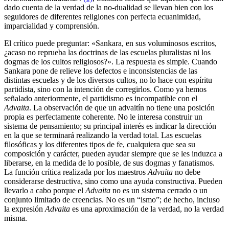
dado cuenta de la verdad de la no-dualidad se llevan bien con los
seguidores de diferentes religiones con perfecta ecuanimidad,
imparcialidad y comprensión.
El crítico puede preguntar: «Sankara, en sus voluminosos escritos,
¿acaso no reprueba las doctrinas de las escuelas pluralistas ni los
dogmas de los cultos religiosos?». La respuesta es simple. Cuando
Sankara pone de relieve los defectos e inconsistencias de las
distintas escuelas y de los diversos cultos, no lo hace con espíritu
partidista, sino con la intención de corregirlos. Como ya hemos
señalado anteriormente, el partidismo es incompatible con el
Advaita
. La observación de que un advaitín no tiene una posición
propia es perfectamente coherente. No le interesa construir un
sistema de pensamiento; su principal interés es indicar la dirección
en la que se terminará realizando la verdad total. Las escuelas
filosóficas y los diferentes tipos de fe, cualquiera que sea su
composición y carácter, pueden ayudar siempre que se les induzca a
liberarse, en la medida de lo posible, de sus dogmas y fanatismos.
La función crítica realizada por los maestros
Advaita
no debe
considerarse destructiva, sino como una ayuda constructiva. Pueden
llevarlo a cabo porque el
Advaita
no es un sistema cerrado o un
conjunto limitado de creencias. No es un “ismo”; de hecho, incluso
la expresión
Advaita
es una aproximación de la verdad, no la verdad
misma.