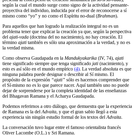
según la cual el mundo surge como signo de la actividad pensante-
proyectiva del individuo, inducida por el error de reconocerse a sí
mismo como “yo” y no como el Espíritu no-dual (
Brahman
).
Para aquellos que han logrado la realización integral no es un
problema tener que explicar la creación ya que, según la perspectiva
del
ajati-vada
(doctrina del no nacimiento), no hay creación. El
término
ajati
también es sólo una aproximación a la verdad, y no es
la verdad misma.
Como observa Gaudapada en la
Mandukyakarika
(IV, 74),
ajati
tiene significado siempre que tenga significado
jati
(nacimiento), y
esto es así sólo en el mundo empírico
(4)
. La verdad absoluta es que
ninguna palabra puede designar o describir al Sí mismo. El
propósito de la expresión
“ajati”
sólo es hacernos comprender que
el Sí-mismo no es lo que parece nacer. Aquí también uno no puede
dejar de sorprenderse por la completa identidad de las enseñanzas
del Bhagavan Ramana y el Acharya Gaudapada.
Podemos referirnos a otro diálogo, que demuestra que la experiencia
de Ramana es la del
Advaita
, y que el gran sabio llegó a esta
experiencia sin ningún estudio formal de los textos del
Advaita
.
La conversación tuvo lugar entre el famoso orientalista francés
Oliver Lacombe (O.L.) y Sri Ramana.