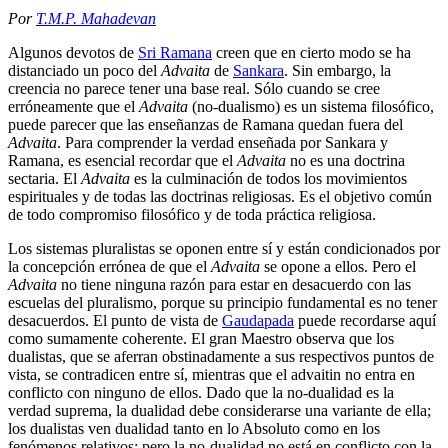
Por
T.M.P. Mahadevan
Algunos devotos de
Sri Ramana
creen que en cierto modo se ha
distanciado un poco del
Advaita
de
Sankara
. Sin embargo, la
creencia no parece tener una base real. Sólo cuando se cree
erróneamente que el
Advaita
(no-dualismo) es un sistema filosófico,
puede parecer que las enseñanzas de Ramana quedan fuera del
Advaita
. Para comprender la verdad enseñada por Sankara y
Ramana, es esencial recordar que el
Advaita
no es una doctrina
sectaria. El
Advaita
es la culminación de todos los movimientos
espirituales y de todas las doctrinas religiosas. Es el objetivo común
de todo compromiso filosófico y de toda práctica religiosa.
Los sistemas pluralistas se oponen entre sí y están condicionados por
la concepción errónea de que el
Advaita
se opone a ellos. Pero el
Advaita
no tiene ninguna razón para estar en desacuerdo con las
escuelas del pluralismo, porque su principio fundamental es no tener
desacuerdos. El punto de vista de
Gaudapada
puede recordarse aquí
como sumamente coherente. El gran Maestro observa que los
dualistas, que se aferran obstinadamente a sus respectivos puntos de
vista, se contradicen entre sí, mientras que el advaitin no entra en
conflicto con ninguno de ellos. Dado que la no-dualidad es la
verdad suprema, la dualidad debe considerarse una variante de ella;
los dualistas ven dualidad tanto en lo Absoluto como en los
fenómenos relativos: pero la no-dualidad no está en conflicto con la