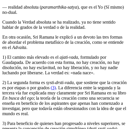
— realidad absoluta (
paramarthika-satya
), que es el Yo (Sí mismo)
no-dual.
Cuando la Verdad absoluta se ha realizado, ya no tiene sentido
hablar de grados de la verdad o de la realidad.
En otra ocasión, Sri Ramana le explicó a un devoto las tres formas
de abordar el problema metafísico de la creación, como se entiende
en el
Advaita
.
1) El camino más elevado es el
ajati-vada
, formulado por
Gaudapada. De acuerdo con esta forma, no hay creación, no hay
disolución, no hay esclavitud, no hay liberación, y no hay nadie
luchando por liberarse. La verdad es: «nada nace».
2) La segunda forma es
systi-drsti-vada
, que sostiene que la creación
es por etapas o por grados
(3)
. La diferencia entre la segunda y la
tercera vía fue explicada muy claramente por Sri Ramana en su libro
En busca del ego
; la teoría de la creación como una secuencia se
enseña en beneficio de los aspirantes que apenas han comenzado a
investigar, pero que todavía están obsesionados con la idea de que el
mundo es real.
3) Para beneficio de quienes han progresado a niveles superiores, se
presenta la concepción de creación simultánea (
drsti-srsti-vada
),