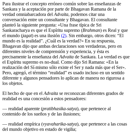
Para ilustrar el concepto erróneo común sobre las enseñanzas de
Sankara y la aceptación por parte de Bhagavan Ramana de la
verdad omniabarcadora del
Advaita
, podemos citar una
conversación entre un consultante y Bhagavan. El consultante
planteó la siguiente pregunta: «Una frase típica de Sri
Sankaracharya es que el Espíritu supremo (
Brahman
) es Real y que
el mundo (
jagat
) es una ilusión
(2)
. Sin embargo, otros dicen: “El
mundo es la realidad”. ¿Cuál es la verdad?» En su respuesta,
Bhagavan dijo que ambas declaraciones son verdaderas, pero en
diferentes niveles de comprensión y experiencia, y ésta es
precisamente la enseñanza del
Advaita
de Sankara. La verdad es que
el Espíritu supremo es no-dual. Como dijo Sri Ramana: «En la
realización del Sí-mismo sólo existe el Ser y nada más que el Ser».
Pero, agregó, el término “realidad” es usado incluso en un sentido
diferente y algunos pensadores lo aplican de manera no rigurosa a
los objetos.
El hecho de que en el
Advaita
se reconozcan diferentes grados de
realidad es una concesión a estos pensadores:
— realidad aparente (
pratibhasika-satya
), que pertenece al
contenido de los sueños y de las ilusiones;
— realidad empírica (
vyavaharika-satya
), que pertenece a las cosas
del mundo objetivo en estado de vigilia;