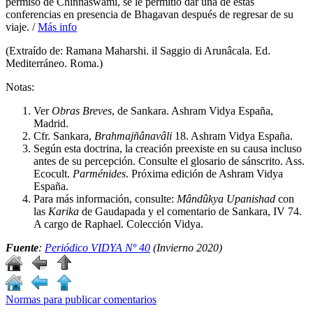
permiso de Chinnaswami, se le permitió dar una de estas
conferencias en presencia de Bhagavan después de regresar de su
viaje. /
Más info
(Extraído de: Ramana Maharshi. il Saggio di Arunâcala. Ed.
Mediterráneo. Roma.)
Notas:
Ver
Obras Breves
, de Sankara. Ashram Vidya España,
Madrid.
Cfr. Sankara,
Brahmajñânavâli
18. Ashram Vidya España.
Según esta doctrina, la creación preexiste en su causa incluso
antes de su percepción. Consulte el glosario de sánscrito. Ass.
Ecocult.
Parménides
. Próxima edición de Ashram Vidya
España.
Para más información, consulte:
Mândûkya Upanishad
con
las
Karika
de Gaudapada y el comentario de Sankara, IV 74.
A cargo de Raphael. Colección Vidya.
Fuente
:
Periódico VIDYA Nº 40
(Invierno 2020)
Normas para publicar comentarios