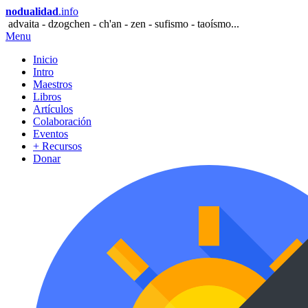
nodualidad
.info
advaita - dzogchen - ch'an - zen - sufismo - taoísmo...
Menu
Inicio
Intro
Maestros
Libros
Artículos
Colaboración
Eventos
+ Recursos
Donar