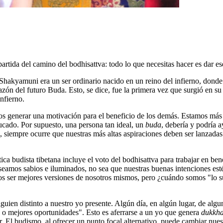
rtida del camino del bodhisattva: todo lo que necesitas hacer es dar es
akyamuni era un ser ordinario nacido en un reino del infierno, donde er
zón del futuro Buda. Esto, se dice, fue la primera vez que surgió en s
nfierno.
 generar una motivación para el beneficio de los demás. Estamos más fa
ducado. Por supuesto, una persona tan ideal, un
buda
, debería y podría a
iempre ocurre que nuestras más altas aspiraciones deben ser lanzadas j
ca budista tibetana incluye el voto del bodhisattva para trabajar en ben
eamos sabios e iluminados, no sea que nuestras buenas intenciones es
 ser mejores versiones de nosotros mismos, pero ¿cuándo somos "lo su
guien distinto a nuestro yo presente. Algún día, en algún lugar, de alg
o o mejores oportunidades". Esto es aferrarse a un yo que genera
dukkh
El budismo, al ofrecer un punto focal alternativo, puede cambiar nuest