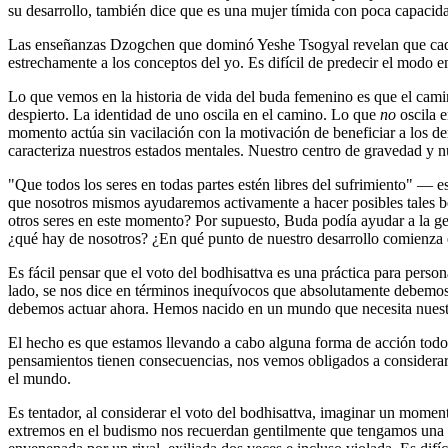
su desarrollo, también dice que es una mujer tímida con poca capacidad
Las enseñanzas Dzogchen que dominó Yeshe Tsogyal revelan que cada u
estrechamente a los conceptos del yo. Es difícil de predecir el modo 
Lo que vemos en la historia de vida del buda femenino es que el cami
despierto. La identidad de uno oscila en el camino. Lo que
no
oscila e
momento actúa sin vacilación con la motivación de beneficiar a los d
caracteriza nuestros estados mentales. Nuestro centro de gravedad y nue
"Que todos los seres en todas partes estén libres del sufrimiento" ― e
que nosotros mismos ayudaremos activamente a hacer posibles tales ben
otros seres en este momento? Por supuesto, Buda podía ayudar a la gent
¿qué hay de nosotros? ¿En qué punto de nuestro desarrollo comienza 
Es fácil pensar que el voto del bodhisattva es una práctica para pers
lado, se nos dice en términos inequívocos que absolutamente debemos 
debemos actuar ahora. Hemos nacido en un mundo que necesita nuest
El hecho es que estamos llevando a cabo alguna forma de acción todo
pensamientos tienen consecuencias, nos vemos obligados a considerar
el mundo.
Es tentador, al considerar el voto del bodhisattva, imaginar un moment
extremos en el budismo nos recuerdan gentilmente que tengamos una in