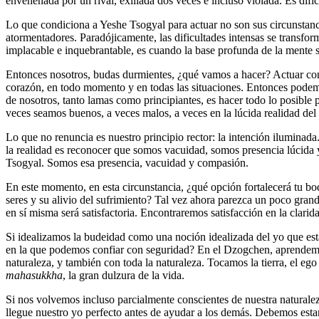
envenenada por un rival, exiliada dos veces e incluso violada. Es difíc
Lo que condiciona a Yeshe Tsogyal para actuar no son sus circunstancias
atormentadores. Paradójicamente, las dificultades intensas se transfor
implacable e inquebrantable, es cuando la base profunda de la mente se
Entonces nosotros, budas durmientes, ¿qué vamos a hacer? Actuar con 
corazón, en todo momento y en todas las situaciones. Entonces podemo
de nosotros, tanto lamas como principiantes, es hacer todo lo posible p
veces seamos buenos, a veces malos, a veces en la lúcida realidad del
Lo que no renuncia es nuestro principio rector: la intención iluminad
la realidad es reconocer que somos vacuidad, somos presencia lúcida 
Tsogyal. Somos esa presencia, vacuidad y compasión.
En este momento, en esta circunstancia, ¿qué opción fortalecerá tu b
seres y su alivio del sufrimiento? Tal vez ahora parezca un poco grand
en sí misma será satisfactoria. Encontraremos satisfacción en la clarid
Si idealizamos la budeidad como una noción idealizada del yo que est
en la que podemos confiar con seguridad? En el Dzogchen, aprendemo
naturaleza, y también con toda la naturaleza. Tocamos la tierra, el ego
mahasukkha
, la gran dulzura de la vida.
Si nos volvemos incluso parcialmente conscientes de nuestra naturale
llegue nuestro yo perfecto antes de ayudar a los demás. Debemos est