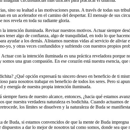
il imaginar circunstancias más difíciles para practicar el dharma.
, sino su lealtad a las motivaciones puras. A través de todas sus tribul
man en un acelerador en el camino del despertar. El mensaje de sus circu
 nos revela en toda su radiante gloria.
la intención iluminada. Revisar nuestros motivos. Actuar siempre desde
s tener algo de confianza, algo de tranquilidad, en todo lo que hacemo
ara ayudar a los demás. Alistamos nuestras vidas al servicio de aliviar e
 no-yo, y otras veces confundidos y sufriendo con nuestros propios pro
a. Actuar con la intención iluminada es una práctica reveladora porque
y somos una gran compasión. En ese corazón está nuestra esencia, que n
odichita? ¿Qué opción expresará tu sincero deseo en beneficio de ti mi
ioso para nosotros trabajar en beneficio de todos los seres. Pero si apu
ad y energía de nuestra propia intención iluminada.
á siempre fuera de nuestro alcance, entonces, ¿hacia qué estamos avan
s que nuestra verdadera naturaleza es bodichita. Cuando actuamos de 
 retrocede, los límites se disuelven y la naturaleza de Buda se manifiest
za de Buda, si estamos convencidos de que la mente de Buda impregna nu
ar dispuestos a dar lo mejor de nosotros tal como somos, donde sea que