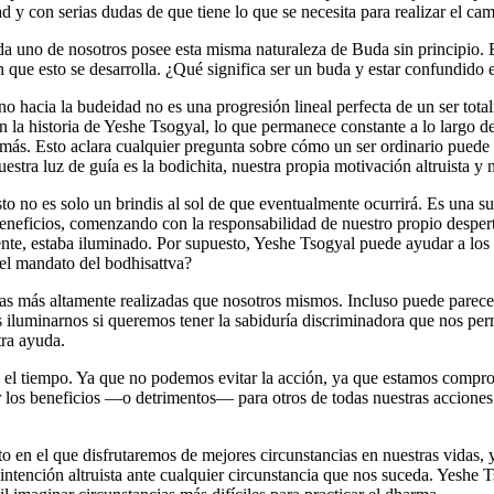
 y con serias dudas de que tiene lo que se necesita para realizar el cam
no de nosotros posee esta misma naturaleza de Buda sin principio. Est
en que esto se desarrolla. ¿Qué significa ser un buda y estar confundido
no hacia la budeidad no es una progresión lineal perfecta de un ser t
n la historia de Yeshe Tsogyal, lo que permanece constante a lo largo 
emás. Esto aclara cualquier pregunta sobre cómo un ser ordinario puede
stra luz de guía es la bodichita, nuestra propia motivación altruista y 
sto no es solo un brindis al sol de que eventualmente ocurrirá. Es una s
eficios, comenzando con la responsabilidad de nuestro propio despertar
e, estaba iluminado. Por supuesto, Yeshe Tsogyal puede ayudar a los sere
el mandato del bodhisattva?
onas más altamente realizadas que nosotros mismos. Incluso puede parec
iluminarnos si queremos tener la sabiduría discriminadora que nos perm
ra ayuda.
 el tiempo. Ya que no podemos evitar la acción, ya que estamos comprom
 los beneficios ―o detrimentos― para otros de todas nuestras acciones 
o en el que disfrutaremos de mejores circunstancias en nuestras vidas, y
tención altruista ante cualquier circunstancia que nos suceda. Yeshe T