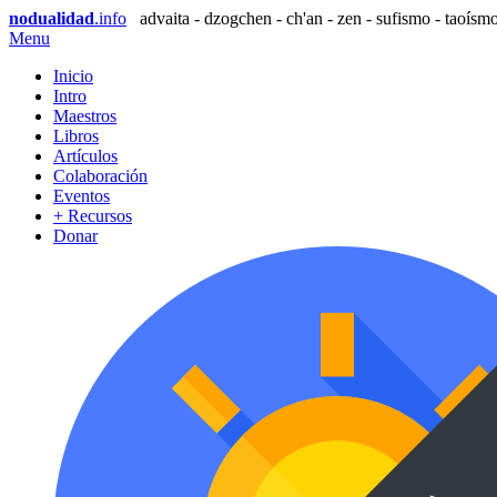
nodualidad
.info
advaita - dzogchen - ch'an - zen - sufismo - taoísmo
Menu
Inicio
Intro
Maestros
Libros
Artículos
Colaboración
Eventos
+ Recursos
Donar