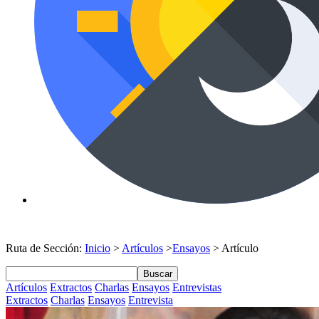
Ruta de Sección:
Inicio
>
Artículos
>
Ensayos
> Artículo
Buscar
Artículos
Extractos
Charlas
Ensayos
Entrevistas
Extractos
Charlas
Ensayos
Entrevista