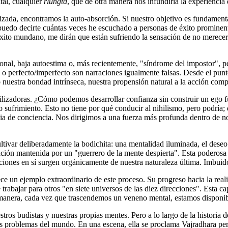
tal, cualquier
rlungta
, que de otra manera nos infundiría la experiencia
eralizada, encontramos la auto-absorción. Si nuestro objetivo es fundame
puedo decirte cuántas veces he escuchado a personas de éxito prominen
éxito mundano, me dirán que están sufriendo la sensación de no merecer
nal, baja autoestima o, más recientemente, "síndrome del impostor", pe
 o perfecto/imperfecto son narraciones igualmente falsas. Desde el pun
 nuestra bondad intrínseca, nuestra propensión natural a la acción comp
bilizadoras. ¿Cómo podemos desarrollar confianza sin construir un ego f
o sufrimiento. Esto no tiene por qué conducir al nihilismo, pero podría
ncia de conciencia. Nos dirigimos a una fuerza más profunda dentro de 
ivar deliberadamente la bodichita: una mentalidad iluminada, el deseo 
ación mantenida por un "guerrero de la mente despierta". Esta poderosa i
cciones en sí surgen orgánicamente de nuestra naturaleza última. Imbu
ce un ejemplo extraordinario de este proceso. Su progreso hacia la real
de trabajar para otros "en siete universos de las diez direcciones". Esta
a manera, cada vez que trascendemos un veneno mental, estamos disponi
ros budistas y nuestras propias mentes. Pero a lo largo de la historia 
s problemas del mundo. En una escena, ella se proclama Vajradhara per