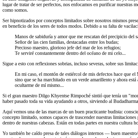
lugar de tratar de ser perfectos, nos enfocamos en purificar nuestra
como somos.
Ser hipnotizados por conceptos limitados sobre nosotros mismos present
en beneficio de los seres de todos modos. Debido a su falta de vacil
Manos de sabiduría y amor que me rescatan del precipicio del s
Señor de las cien familias, destacadas entre los budas;
Precioso maestro, glorioso jefe del mar de los refugios;
Te serviré constantemente dentro del océano de mi celo...
Sigue a esto con reflexiones sobrias, incluso severas, sobre sus limitac
En mi caso, el montón de estiércol de mis defectos hace que e
sino que se ha marchitado en un verde amarillento y ahora está 
ocultarme de mí mismo...
Si el gran maestro Dilgo Khyentse Rimpoché sintió que tenía un "mon
haber pasado toda su vida ayudando a otros, sirviendo al Budadharma 
Aquí vemos una de las marcas de un buen practicante budista: conscien
concepto limitado, somos capaces de trascender nuestras limitaciones 
dentro de nuestras cabezas. Están en todas partes en nuestra cultura h
Yo también he caído presa de tales diálogos internos ― buen maestro/m