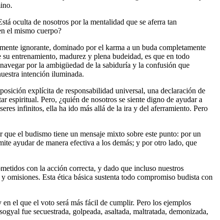
ino.
á oculta de nosotros por la mentalidad que se aferra tan
 en el mismo cuerpo?
otalmente ignorante, dominado por el karma a un buda completamente
de su entrenamiento, madurez y plena budeidad, es que en todo
 navegar por la ambigüedad de la sabiduría y la confusión que
nuestra intención iluminada.
uposición explícita de responsabilidad universal, una declaración de
 espiritual. Pero, ¿quién de nosotros se siente digno de ayudar a
s infinitos, ella ha ido más allá de la ira y del aferramiento. Pero
er que el budismo tiene un mensaje mixto sobre este punto: por un
ite ayudar de manera efectiva a los demás; y por otro lado, que
etidos con la acción correcta, y dado que incluso nuestros
y omisiones. Esta ética básica sustenta todo compromiso budista con
 en el que el voto será más fácil de cumplir. Pero los ejemplos
sogyal fue secuestrada, golpeada, asaltada, maltratada, demonizada,