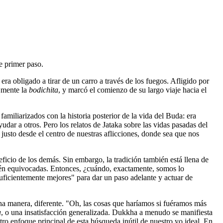
e primer paso.
a obligado a tirar de un carro a través de los fuegos. Afligido por
u mente la
bodichita
, y marcó el comienzo de su largo viaje hacia el
miliarizados con la historia posterior de la vida del Buda: era
yudar a otros. Pero los relatos de Jataka sobre las vidas pasadas del
usto desde el centro de nuestras aflicciones, donde sea que nos
eficio de los demás. Sin embargo, la tradición también está llena de
tén equivocadas. Entonces, ¿cuándo, exactamente, somos lo
ficientemente mejores" para dar un paso adelante y actuar de
una manera, diferente. "Oh, las cosas que haríamos si fuéramos más
a
, o una insatisfacción generalizada. Dukkha a menudo se manifiesta
ro enfoque principal de esta búsqueda inútil de nuestro yo ideal. En