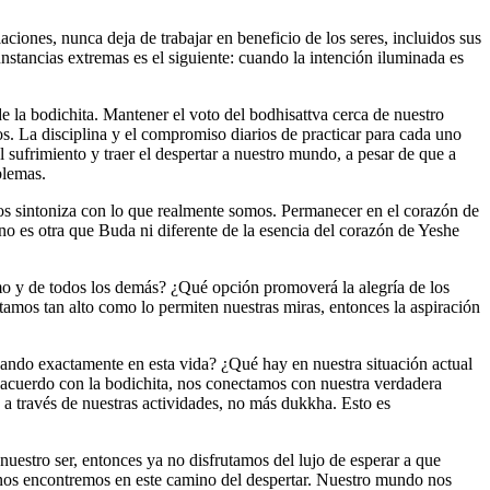
aciones, nunca deja de trabajar en beneficio de los seres, incluidos sus
nstancias extremas es el siguiente: cuando la intención iluminada es
 la bodichita. Mantener el voto del bodhisattva cerca de nuestro
s. La disciplina y el compromiso diarios de practicar para cada uno
l sufrimiento y traer el despertar a nuestro mundo, a pesar de que a
blemas.
 nos sintoniza con lo que realmente somos. Permanecer en el corazón de
o es otra que Buda ni diferente de la esencia del corazón de Yeshe
smo y de todos los demás? ¿Qué opción promoverá la alegría de los
ntamos tan alto como lo permiten nuestras miras, entonces la aspiración
zando exactamente en esta vida? ¿Qué hay en nuestra situación actual
acuerdo con la bodichita, nos conectamos con nuestra verdadera
a a través de nuestras actividades, no más dukkha. Esto es
estro ser, entonces ya no disfrutamos del lujo de esperar a que
 nos encontremos en este camino del despertar. Nuestro mundo nos