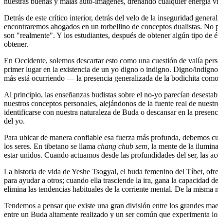
nuestras buenas y malas auto-imágenes, drenando cualquier energía vi
Detrás de este crítico interior, detrás del velo de la inseguridad gen
encontraremos ahogados en un torbellino de conceptos dualistas. No 
son "realmente". Y los estudiantes, después de obtener algún tipo de 
obtener.
En Occidente, solemos descartar esto como una cuestión de valía perso
primer lugar en la existencia de un yo digno o indigno. Digno/indigno
más está ocurriendo ― la presencia generalizada de la bodichita como
Al principio, las enseñanzas budistas sobre el no-yo parecían desesta
nuestros conceptos personales, alejándonos de la fuente real de nuestr
identificarse con nuestra naturaleza de Buda o descansar en la prese
del yo.
Para ubicar de manera confiable esa fuerza más profunda, debemos cult
los seres. En tibetano se llama
chang chub sem
, la mente de la ilumin
estar unidos. Cuando actuamos desde las profundidades del ser, las a
La historia de vida de Yeshe Tsogyal, el buda femenino del Tíbet, ofre
para ayudar a otros; cuando ella trasciende la ira, gana la capacidad 
elimina las tendencias habituales de la corriente mental. De la mism
Tendemos a pensar que existe una gran división entre los grandes maest
entre un Buda altamente realizado y un ser común que experimenta lo