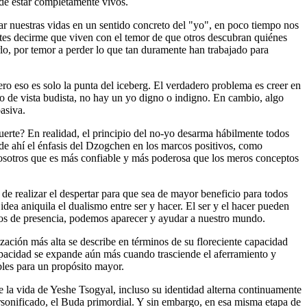
 de estar completamente vivos.
ntar nuestras vidas en un sentido concreto del "yo", en poco tiempo nos
tes decirme que viven con el temor de que otros descubran quiénes
lo, por temor a perder lo que tan duramente han trabajado para
ro eso es solo la punta del iceberg. El verdadero problema es creer en
to de vista budista, no hay un yo digno o indigno. En cambio, algo
asiva.
uerte? En realidad, el principio del no-yo desarma hábilmente todos
; de ahí el énfasis del Dzogchen en los marcos positivos, como
nosotros que es más confiable y más poderosa que los meros conceptos
de realizar el despertar para que sea de mayor beneficio para todos
dea aniquila el dualismo entre ser y hacer. El ser y el hacer pueden
idos de presencia, podemos aparecer y ayudar a nuestro mundo.
ización más alta se describe en términos de su floreciente capacidad
 capacidad se expande aún más cuando trasciende el aferramiento y
bles para un propósito mayor.
de la vida de Yeshe Tsogyal, incluso su identidad alterna continuamente
sonificado, el Buda primordial. Y sin embargo, en esa misma etapa de