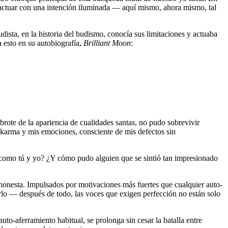
y actuar con una intención iluminada ― aquí mismo, ahora mismo, tal
dista, en la historia del budismo, conocía sus limitaciones y actuaba
 esto en su autobiografía,
Brilliant Moon
:
ote de la apariencia de cualidades santas, no pudo sobrevivir
i karma y mis emociones, consciente de mis defectos sin
n como tú y yo? ¿Y cómo pudo alguien que se sintió tan impresionado
honesta. Impulsados ​​por motivaciones más fuertes que cualquier auto-
erlo ― después de todo, las voces que exigen perfección no están solo
to-aferramiento habitual, se prolonga sin cesar la batalla entre