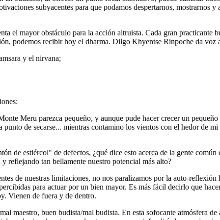
s motivaciones subyacentes para que podamos despertarnos, mostrarnos 
a el mayor obstáculo para la acción altruista. Cada gran practicante bu
ación, podemos recibir hoy el dharma. Dilgo Khyentse Rinpoche da voz a
amsara y el nirvana;
iones:
l Monte Meru parezca pequeño, y aunque pude hacer crecer un pequeño br
a punto de secarse... mientras contamino los vientos con el hedor de m
tón de estiércol" de defectos, ¿qué dice esto acerca de la gente comú
y reflejando tan bellamente nuestro potencial más alto?
tes de nuestras limitaciones, no nos paralizamos por la auto-reflexión 
percibidas para actuar por un bien mayor. Es más fácil decirlo que hac
oy. Vienen de fuera y de dentro.
al maestro, buen budista/mal budista. En esta sofocante atmósfera de au