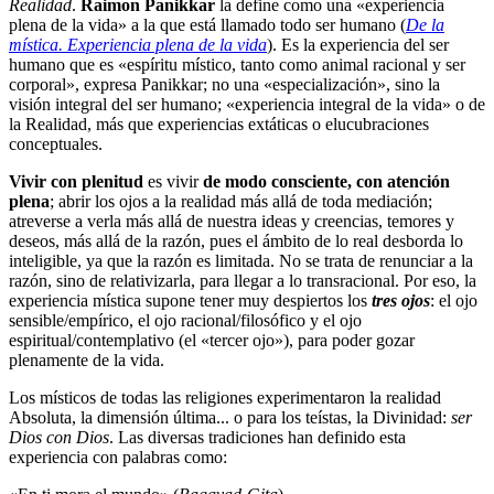
Realidad
.
Raimon Panikkar
la define como una «experiencia
plena de la vida» a la que está llamado todo ser humano (
De la
mística. Experiencia plena de la vida
). Es la experiencia del ser
humano que es «espíritu místico, tanto como animal racional y ser
corporal», expresa Panikkar; no una «especialización», sino la
visión integral del ser humano; «experiencia integral de la vida» o de
la Realidad, más que experiencias extáticas o elucubraciones
conceptuales.
Vivir con plenitud
es vivir
de modo consciente, con atención
plena
; abrir los ojos a la realidad más allá de toda mediación;
atreverse a verla más allá de nuestra ideas y creencias, temores y
deseos, más allá de la razón, pues el ámbito de lo real desborda lo
inteligible, ya que la razón es limitada. No se trata de renunciar a la
razón, sino de relativizarla, para llegar a lo transracional. Por eso, la
experiencia mística supone tener muy despiertos los
tres ojos
: el ojo
sensible/empírico, el ojo racional/filosófico y el ojo
espiritual/contemplativo (el «tercer ojo»), para poder gozar
plenamente de la vida.
Los místicos de todas las religiones experimentaron la realidad
Absoluta, la dimensión última... o para los teístas, la Divinidad:
ser
Dios con Dios
. Las diversas tradiciones han definido esta
experiencia con palabras como: