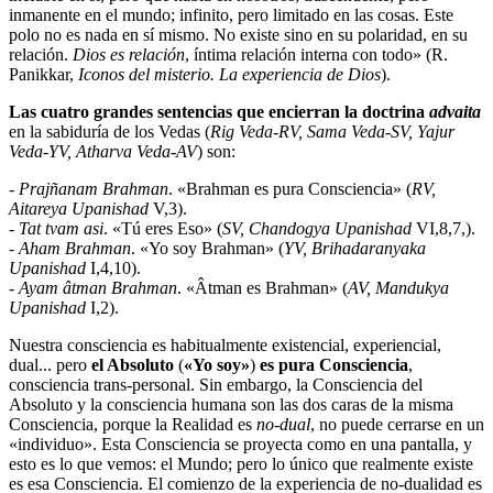
inmanente en el mundo; infinito, pero limitado en las cosas. Este
polo no es nada en sí mismo. No existe sino en su polaridad, en su
relación.
Dios es relación
, íntima relación interna con todo» (R.
Panikkar,
Iconos del misterio. La experiencia de Dios
).
Las cuatro grandes sentencias que encierran la doctrina
advaita
en la sabiduría de los Vedas (
Rig Veda-RV, Sama Veda-SV, Yajur
Veda-YV, Atharva Veda-AV
) son:
- Prajñanam Brahman
. «Brahman es pura Consciencia» (
RV,
Aitareya Upanishad
V,3).
- Tat tvam asi
. «Tú eres Eso» (
SV, Chandogya Upanishad
VI,8,7,).
-
Aham Brahman
. «Yo soy Brahman» (
YV, Brihadaranyaka
Upanishad
I,4,10).
- Ayam âtman Brahman
. «Âtman es Brahman» (
AV, Mandukya
Upanishad
I,2).
Nuestra consciencia es habitualmente existencial, experiencial,
dual... pero
el Absoluto
(
«Yo soy»
)
es pura Consciencia
,
consciencia trans-personal. Sin embargo, la Consciencia del
Absoluto y la consciencia humana son las dos caras de la misma
Consciencia, porque la Realidad es
no-dual
, no puede cerrarse en un
«individuo». Esta Consciencia se proyecta como en una pantalla, y
esto es lo que vemos: el Mundo; pero lo único que realmente existe
es esa Consciencia. El comienzo de la experiencia de no-dualidad es