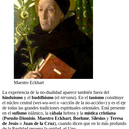
Maestro Eckhart
La experiencia de la no-dualidad aparece también fuera del
hinduismo
y el
buddhismo
(el
nirvana
). En el
taoísmo
constituye
el núcleo central (
wei-wu-wei
o «acción de la no-acción») y es el eje
de todas las grandes tradiciones espirituales orientales. Está presente
en el
sufismo
islámico, la
cábala
hebrea y la
mística cristiana
(
Pseudo-Dionisio
,
Maestro Eckhart
,
Boehme
,
Silesius
y
Teresa
de Jesús
o
Juan de la Cruz
), cuando dicen que en lo más profundo
de la Realidad resuena la unidad, el
Uno
.