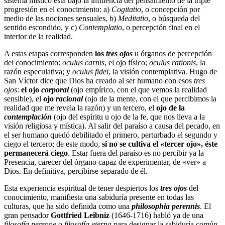
sistema místico está bajo la influencia del pensamiento de la triple
progresión en el conocimiento: a)
Cogitatio
, o concepción por
medio de las nociones sensuales, b)
Meditatio
, o búsqueda del
sentido escondido, y c)
Contemplatio
, o percepción final en el
interior de la realidad.
A estas etapas corresponden
los
tres ojos
u órganos de percepción
del conocimiento:
oculus carnis
, el ojo físico;
oculus rationis
, la
razón especulativa; y
oculus fidei
, la visión contemplativa. Hugo de
San Víctor dice que Dios ha creado al ser humano con esos
tres
ojos
:
el ojo
corporal
(ojo empírico, con el que vemos la realidad
sensible), el
ojo
racional
(ojo de la mente, con el que percibimos la
realidad que me revela la razón) y un tercero, el
ojo de la
contemplación
(ojo del espíritu u ojo de la fe, que nos lleva a la
visión religiosa y mística). Al salir del paraíso a causa del pecado, en
el ser humano quedó debilitado el primero, perturbado el segundo y
ciego el tercero; de este modo,
si no se cultiva el «tercer ojo», éste
permanecerá ciego
. Estar fuera del paraíso es no percibir ya la
Presencia, carecer del órgano capaz de experimentar, de «ver» a
Dios. En definitiva, percibirse separado de él.
Esta experiencia espiritual de tener despiertos los
tres ojos
del
conocimiento, manifiesta una sabiduría presente en todas las
culturas, que ha sido definida como una
philosophia perennis
. El
gran pensador
Gottfried Leibniz
(1646-1716) habló ya de una
filosofía perenne
o
filosofía eterna
para designar la sabiduría común