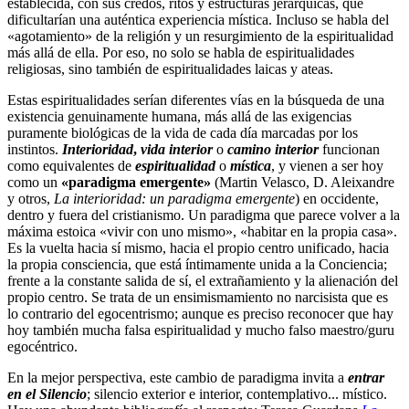
establecida, con sus credos, ritos y estructuras jerárquicas, que
dificultarían una auténtica experiencia mística. Incluso se habla del
«agotamiento» de la religión y un resurgimiento de la espiritualidad
más allá de ella. Por eso, no solo se habla de espiritualidades
religiosas, sino también de espiritualidades laicas y ateas.
Estas espiritualidades serían diferentes vías en la búsqueda de una
existencia genuinamente humana, más allá de las exigencias
puramente biológicas de la vida de cada día marcadas por los
instintos.
Interioridad
,
vida interior
o
camino interior
funcionan
como equivalentes de
espiritualidad
o
mística
, y vienen a ser hoy
como un
«paradigma emergente»
(Martin Velasco, D. Aleixandre
y otros,
La interioridad: un paradigma emergente
) en occidente,
dentro y fuera del cristianismo. Un paradigma que parece volver a la
máxima estoica «vivir con uno mismo», «habitar en la propia casa».
Es la vuelta hacia sí mismo, hacia el propio centro unificado, hacia
la propia consciencia, que está íntimamente unida a la Conciencia;
frente a la constante salida de sí, el extrañamiento y la alienación del
propio centro. Se trata de un ensimismamiento no narcisista que es
lo contrario del egocentrismo; aunque es preciso reconocer que hay
hoy también mucha falsa espiritualidad y mucho falso maestro/guru
egocéntrico.
En la mejor perspectiva, este cambio de paradigma invita a
entrar
en el Silencio
; silencio exterior e interior, contemplativo... místico.