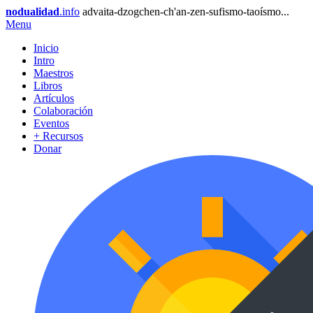
nodualidad
.info
advaita-dzogchen-ch'an-zen-sufismo-taoísmo...
Menu
Inicio
Intro
Maestros
Libros
Artículos
Colaboración
Eventos
+ Recursos
Donar