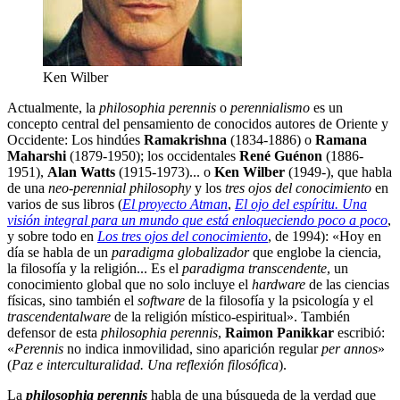
Ken Wilber
Actualmente, la
philosophia perennis
o
perennialismo
es un
concepto central del pensamiento de conocidos autores de Oriente y
Occidente: Los hindúes
Ramakrishna
(1834-1886) o
Ramana
Maharshi
(1879-1950); los occidentales
René Guénon
(1886-
1951),
Alan Watts
(1915-1973)... o
Ken Wilber
(1949-), que habla
de una
neo-perennial philosophy
y los
tres ojos del conocimiento
en
varios de sus libros (
El proyecto Atman
,
El ojo del espíritu. Una
visión integral para un mundo que está enloqueciendo poco a poco
,
y sobre todo en
Los tres ojos del conocimiento
, de 1994): «Hoy en
día se habla de un
paradigma globalizador
que englobe la ciencia,
la filosofía y la religión... Es el
paradigma transcendente
, un
conocimiento global que no solo incluye el
hardware
de las ciencias
físicas, sino también el
software
de la filosofía y la psicología y el
trascendentalware
de la religión místico-espiritual». También
defensor de esta
philosophia perennis
,
Raimon Panikkar
escribió:
«
Perennis
no indica inmovilidad, sino aparición regular
per annos
»
(
Paz e interculturalidad. Una reflexión filosófica
).
La
philosophia perennis
habla de una búsqueda de la verdad que