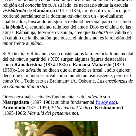
religión del
conocimiento
. A su lado, es necesario situar la escuela
visistâdvaita
de
Râmânuja
(1017-1137); un filósofo y místico que
reorientó parcialmente la doctrina
advaita
con un «no-dualismo
cualificado», buscando integrar la realidad personal para dar cabida
a la
bhakti
, el sentimiento religioso del amor: Dios es el alma de las
almas. Râmânuja, fervoroso visnuita, cree que la
bhakti
es válida en
el camino de la liberación que busca el hinduismo: es la religión del
amor
frente al
jñâna
.
Si Shânkâra y Râmânuja son considerados la referencia fundamental
del
advaita
, a partir del s.XIX surgen algunas figuras destacables
como
Râmakrishna
(1834-1886) o
Ramana Maharshi
(1879-
1950):
«Los
advaitin
no dicen que el mundo es irreal... sólo quieren
decir que el mundo es irreal como mundo autosubsistente, pero real
como Yo... Todo esto es Brahman» (A. Osborne,
Las enseñanzas de
Sri Ramana Maharshi
).
Otros personajes actuales fundamentales del
advaita
son
Nisargadatta (
1897-1981; su obra fundamental
Yo soy eso
),
Aurobindo
(1872-1950;
El Secreto del Veda
) o
Krishnamurti
(1895-1986;
Más allá del pensamiento
).