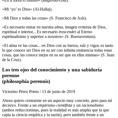
«En ti mora el mundo» (
Bagavad-Gita
).
«Mi ‘yo’ es Dios» (Al-Hallaj).
«Mi Dios y todas las cosas» (S. Francisco de Asís).
«Es necesario entrar en nuestra
alma
, imagen eviterna de Dios,
espiritual e interior... Es necesario
trascende
r al Eterno
espiritualísimo y superior a nosotros» (S. Buenaventura).
«El alma ve las cosas... en Dios con su fuerza, raíz y vigor, es tanto
lo que conoce ser Dios en su ser con infinita eminencia todas estas
cosas, que las conoce mejor en su ser que en ellas mismas» (S. Juan
de la Cruz).
Los tres ojos del conocimiento y una sabiduría
perenne
(philosophia perennis)
Victorino Pérez Prieto / 13 de junio de 2019
Ahora quiero centrarme en un aspecto muy concreto, pero para mí
decisivo. Frente a un
empirismo cientifista
y un
racionalismo
(ambos reduccionistas, pues la realidad es más amplia que la que
capta la ciencia empírica y la razón), pero también frente a un