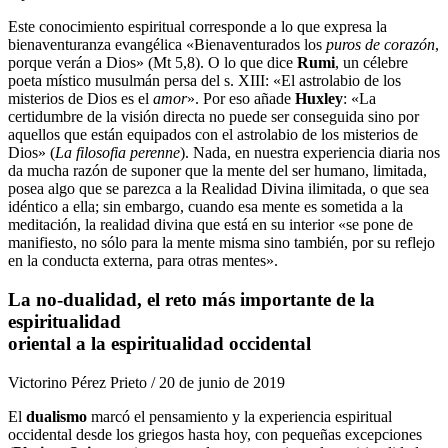
Este conocimiento espiritual corresponde a lo que expresa la
bienaventuranza evangélica «Bienaventurados los
puros de corazón
,
porque verán a Dios» (Mt 5,8). O lo que dice
Rumi
, un célebre
poeta místico musulmán persa del s. XIII: «El astrolabio de los
misterios de Dios es el
amor
». Por eso añade
Huxley
: «La
certidumbre de la visión directa no puede ser conseguida sino por
aquellos que están equipados con el astrolabio de los misterios de
Dios» (
La filosofia perenne
). Nada, en nuestra experiencia diaria nos
da mucha razón de suponer que la mente del ser humano, limitada,
posea algo que se parezca a la Realidad Divina ilimitada, o que sea
idéntico a ella; sin embargo, cuando esa mente es sometida a la
meditación, la realidad divina que está en su interior «se pone de
manifiesto, no sólo para la mente misma sino también, por su reflejo
en la conducta externa, para otras mentes».
La no-dualidad, el reto más importante de la
espiritualidad
oriental a la espiritualidad occidental
Victorino Pérez Prieto / 20 de junio de 2019
El
dualismo
marcó el pensamiento y la experiencia espiritual
occidental desde los griegos hasta hoy, con pequeñas excepciones