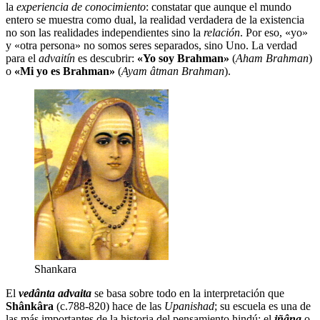
la
experiencia de conocimiento
: constatar que aunque el mundo
entero se muestra como dual, la realidad verdadera de la existencia
no son las realidades independientes sino la
relación
. Por eso, «yo»
y «otra persona» no somos seres separados, sino Uno. La verdad
para el
advaitín
es descubrir:
«Yo soy Brahman»
(
Aham Brahman
)
o
«Mi yo es Brahman»
(
Ayam âtman Brahman
).
Shankara
El
vedânta advaita
se basa sobre todo en la interpretación que
Shânkâra
(c.788-820) hace de las
Upanishad
; su escuela es una de
las más importantes de la historia del pensamiento hindú: el
jñâna
o