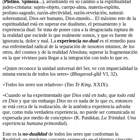
(
Plotino
,
Spinoza
...), arrastrando en su camino a la espiritualidad
judeo-cristiana: sujeto-objeto, cuerpo-alma, materia-espíritu,
profano-sagrado, razón-afectividad, razón-revelación, natural-
sobrenatural, Dios-ser humano, Dios-mundo... El máximo reto de la
espiritualidad está en superar ese dualismo, el pensamiento y la
experiencia dual. Se trata de poner cura a la desgraciada ruptura de
la realidad que escinde lo que realmente somos, y que es fuente de
ignorancia, dolor y mal. La
experiencia
no-dual
es el remedio para
esa enfermedad radical de la separación de nosotros mismos, de los
otros, del cosmos y de la realidad Absoluta; superar la fragmentación
en la que vivimos para llegar a la integración con todo lo que es.
«Quien reconoce la unidad universal del Ser, ve con imparcialidad la
misma esencia de todos los seres» (
Bhagavad-gîtâ
VI, 32).
«Todos los seres son relativos» (
Tao Te King
, XXIX).
«Cuando se ha experimentado que
Dios está en todo
, que
todo está
en Dios
y que sin embargo
Dios no es
nada de lo que
es
, entonces
se está cerca de la realización, de la auténtica experiencia
advaita
que, como toda verdadera experiencia, no puede ser comunicada ni
expresada por medio de conceptos» (R. Panikkar,
La Trinidad. Una
experiencia humana primordial
).
Esto es la
no-dualidad
de todos los seres que conforman la
Realidad; un riquísimo concepto expresada en el término sánscrito