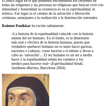
El único lugar en el que podemos encontrarnos los creyentes de
todas las religiones y las personas no religiosas que buscan vivir con
intensidad y honestidad su existencia es en la
espiritualidad, la
mística
. Ese lugar es el camino de la
salvación
o
liberación
cristianas, semejantes a la
realización
o la
iluminación
orientales.
Raimon Panikkar
ha escrito sabiamente:
«La historia de la espiritualidad coincide con la historia
misma del ser humano. En el fondo, es la dimensión
más real y efectiva de la historia humana, puesto que
verdadero quehacer humano no es tanto hacer guerras,
naciones o culturas, como hacerse a sí mismo y llevar a
cabo su ‘salvación’... El ser humano es un ser a medio
hacer y la espiritualidad señala los caminos y los
medios para hacerse real» (
Espiritualidad hindú.
Sanâtana dharma
, Barcelona 2004).