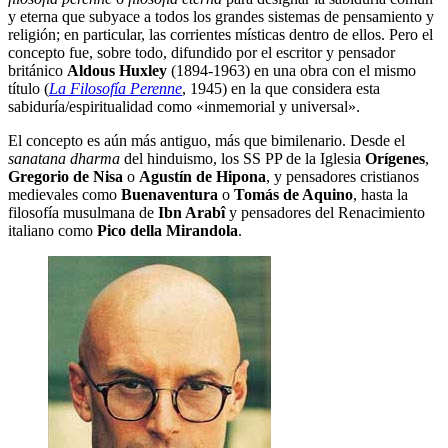
y eterna que subyace a todos los grandes sistemas de pensamiento y
religión; en particular, las corrientes místicas dentro de ellos. Pero el
concepto fue, sobre todo, difundido por el escritor y pensador
británico
Aldous Huxley
(1894-1963) en una obra con el mismo
título (
La Filosofía Perenne
, 1945) en la que considera esta
sabiduría/espiritualidad como «inmemorial y universal».
El concepto es aún más antiguo, más que bimilenario. Desde el
sanatana dharma
del hinduismo, los SS PP de la Iglesia
Orígenes
,
Gregorio de Nisa
o
Agustín de Hipona
, y pensadores cristianos
medievales como
Buenaventura
o
Tomás de Aquino
, hasta la
filosofía musulmana de
Ibn Arabî
y pensadores del Renacimiento
italiano como
Pico della Mirandola
.