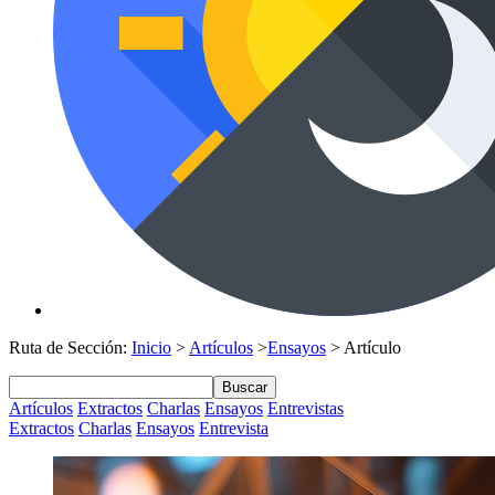
Ruta de Sección:
Inicio
>
Artículos
>
Ensayos
> Artículo
Buscar
Artículos
Extractos
Charlas
Ensayos
Entrevistas
Extractos
Charlas
Ensayos
Entrevista