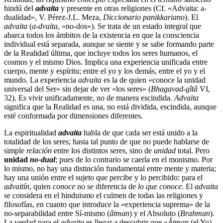
hindú del
advaita
y presente en otras religiones (Cf. «Advaita: a-
dualidad», V. Pérez-J.L. Meza,
Diccionario panikkariano
). El
advaita
(
a-dvaita
, «no-dos»). Se trata de un estado integral que
abarca todos los ámbitos de la existencia en que la consciencia
individual está separada, aunque se siente y se sabe formando parte
de la Realidad última, que incluye todos los seres humanos, el
cosmos y el mismo Dios. Implica una experiencia unificada entre
cuerpo, mente y espíritu; entre el yo y los demás, entre el yo y el
mundo. La experiencia
advaita
es la de quien «conoce la unidad
universal del Ser» sin dejar de ver «los seres» (
Bhagavad-gîtâ
VI,
32). Es vivir unificadamente, no de manera escindida.
Advaita
significa que la Realidad es una, no está dividida, escindida, aunque
esté conformada por dimensiones diferentes.
La espiritualidad
advaita
habla de que cada ser está unido a la
totalidad de los seres; hasta tal punto de que no puede hablarse de
simple
relación
entre los distintos seres, sino de
unidad
total. Pero
unidad
no-dual
; pues de lo contrario se caería en el monismo. Por
lo mismo, no hay una distinción fundamental entre mente y materia;
hay una unión entre el sujeto que percibe y lo percibido: para el
advaitín
, quien
conoce
no se diferencia de
lo que conoce
. El
advaita
se considera en el hinduismo el culmen de todas las religiones y
filosofías, en cuanto que introduce la «experiencia suprema» de la
no-separabilidad entre Sí-mismo (
âtman
) y el Absoluto (
Brahman
).
La verdad para el
advaita
es llegar a descubrir que «
Âtman
(el Yo)