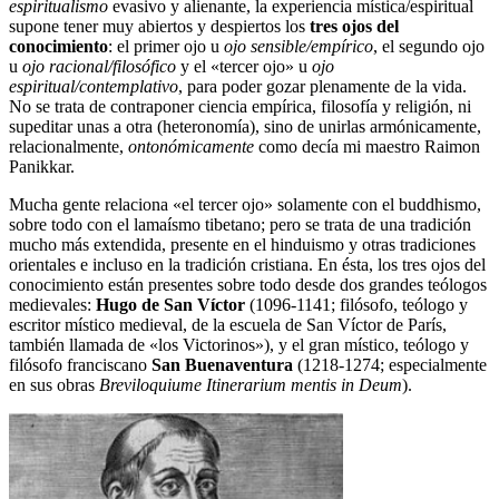
espiritualismo
evasivo y alienante, la experiencia mística/espiritual
supone tener muy abiertos y despiertos los
tres ojos del
conocimiento
: el primer ojo u
ojo sensible/empírico
, el segundo ojo
u
ojo racional/filosófico
y el «tercer ojo» u
ojo
espiritual/contemplativo
, para poder gozar plenamente de la vida.
No se trata de contraponer ciencia empírica, filosofía y religión, ni
supeditar unas a otra (heteronomía), sino de unirlas armónicamente,
relacionalmente,
ontonómicamente
como decía mi maestro Raimon
Panikkar.
Mucha gente relaciona «el tercer ojo» solamente con el buddhismo,
sobre todo con el lamaísmo tibetano; pero se trata de una tradición
mucho más extendida, presente en el hinduismo y otras tradiciones
orientales e incluso en la tradición cristiana. En ésta, los tres ojos del
conocimiento están presentes sobre todo desde dos grandes teólogos
medievales:
Hugo de San Víctor
(1096-1141; filósofo, teólogo y
escritor místico medieval, de la escuela de San Víctor de París,
también llamada de «los Victorinos»), y el gran místico, teólogo y
filósofo franciscano
San Buenaventura
(1218-1274; especialmente
en sus obras
Breviloquiume
Itinerarium mentis in Deum
).