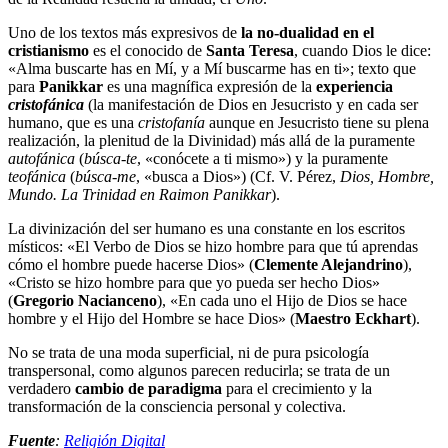
Uno de los textos más expresivos de
la no-dualidad en el
cristianismo
es el conocido de
Santa Teresa
, cuando Dios le dice:
«Alma buscarte has en Mí, y a Mí buscarme has en ti»; texto que
para
Panikkar
es una magnífica expresión de la
experiencia
cristofánica
(la manifestación de Dios en Jesucristo y en cada ser
humano, que es una
cristofanía
aunque en Jesucristo tiene su plena
realización, la plenitud de la Divinidad) más allá de la puramente
autofánica
(
búsca-te
, «conócete a ti mismo») y la puramente
teofánica
(
búsca-me
, «busca a Dios») (Cf. V. Pérez,
Dios, Hombre,
Mundo. La Trinidad en Raimon Panikkar
).
La divinización del ser humano es una constante en los escritos
místicos: «El Verbo de Dios se hizo hombre para que tú aprendas
cómo el hombre puede hacerse Dios» (
Clemente Alejandrino
),
«Cristo se hizo hombre para que yo pueda ser hecho Dios»
(
Gregorio Nacianceno
), «En cada uno el Hijo de Dios se hace
hombre y el Hijo del Hombre se hace Dios» (
Maestro Eckhart
).
No se trata de una moda superficial, ni de pura psicología
transpersonal, como algunos parecen reducirla; se trata de un
verdadero
cambio de paradigma
para el crecimiento y la
transformación de la consciencia personal y colectiva.
Fuente
:
Religión Digital