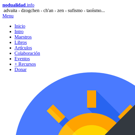
nodualidad
.info
advaita - dzogchen - ch'an - zen - sufismo - taoísmo...
Menu
Inicio
Intro
Maestros
Libros
Artículos
Colaboración
Eventos
+ Recursos
Donar