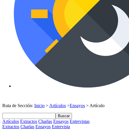
Ruta de Sección:
Inicio
>
Artículos
>
Ensayos
> Artículo
Buscar
Artículos
Extractos
Charlas
Ensayos
Entrevistas
Extractos
Charlas
Ensayos
Entrevista