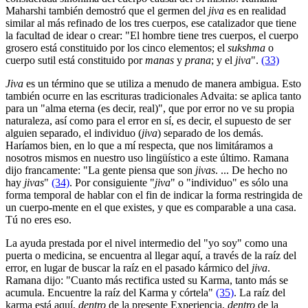
Maharshi también demostró que el germen del
jiva
es en realidad
similar al más refinado de los tres cuerpos, ese catalizador que tiene
la facultad de idear o crear: "El hombre tiene tres cuerpos, el cuerpo
grosero está constituido por los cinco elementos; el
sukshma
o
cuerpo sutil está constituido por
manas
y
prana
; y el
jiva
".
(33)
Jiva
es un término que se utiliza a menudo de manera ambigua. Esto
también ocurre en las escrituras tradicionales Advaita: se aplica tanto
para un "alma eterna (es decir, real)", que por error no ve su propia
naturaleza, así como para el error en sí, es decir, el supuesto de ser
alguien separado, el individuo (
jiva
) separado de los demás.
Haríamos bien, en lo que a mí respecta, que nos limitáramos a
nosotros mismos en nuestro uso lingüístico a este último. Ramana
dijo francamente: "La gente piensa que son
jivas
. ... De hecho no
hay
jivas
"
(34)
. Por consiguiente "
jiva
" o "individuo" es sólo una
forma temporal de hablar con el fin de indicar la forma restringida de
un cuerpo-mente en el que existes, y que es comparable a una casa.
Tú no eres eso.
La ayuda prestada por el nivel intermedio del "yo soy" como una
puerta o medicina, se encuentra al llegar aquí, a través de la raíz del
error, en lugar de buscar la raíz en el pasado kármico del
jiva
.
Ramana dijo: "Cuanto más rectifica usted su Karma, tanto más se
acumula. Encuentre la raíz del Karma y córtela"
(35)
. La raíz del
karma está aquí,
dentro
de la presente Experiencia,
dentro
de la