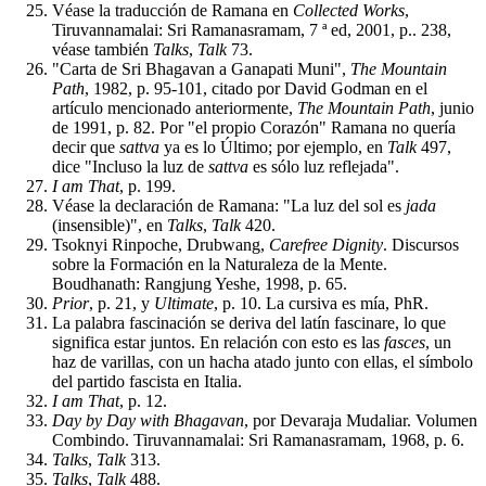
Véase la traducción de Ramana en
Collected Works
,
Tiruvannamalai: Sri Ramanasramam, 7 ª ed, 2001, p.. 238,
véase también
Talks
,
Talk
73.
"Carta de Sri Bhagavan a Ganapati Muni",
The Mountain
Path
, 1982, p. 95-101, citado por David Godman en el
artículo mencionado anteriormente,
The Mountain Path
, junio
de 1991, p. 82. Por "el propio Corazón" Ramana no quería
decir que
sattva
ya es lo Último; por ejemplo, en
Talk
497,
dice "Incluso la luz de
sattva
es sólo luz reflejada".
I am That
, p. 199.
Véase la declaración de Ramana: "La luz del sol es
jada
(insensible)", en
Talks
,
Talk
420.
Tsoknyi Rinpoche, Drubwang,
Carefree Dignity
. Discursos
sobre la Formación en la Naturaleza de la Mente.
Boudhanath: Rangjung Yeshe, 1998, p. 65.
Prior
, p. 21, y
Ultimate
, p. 10. La cursiva es mía, PhR.
La palabra fascinación se deriva del latín fascinare, lo que
significa estar juntos. En relación con esto es las
fasces
, un
haz de varillas, con un hacha atado junto con ellas, el símbolo
del partido fascista en Italia.
I am That
, p. 12.
Day by Day with Bhagavan
, por Devaraja Mudaliar. Volumen
Combindo. Tiruvannamalai: Sri Ramanasramam, 1968, p. 6.
Talks
,
Talk
313.
Talks
,
Talk
488.