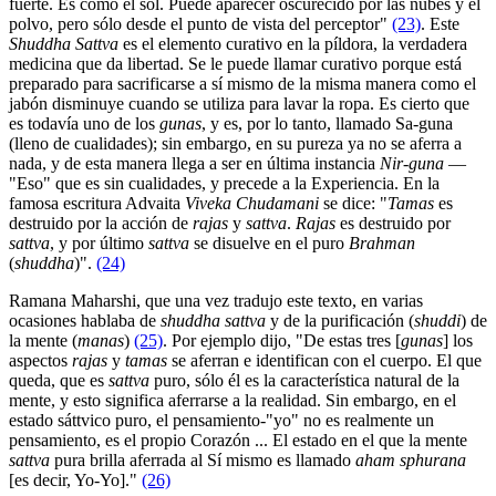
fuerte. Es como el sol. Puede aparecer oscurecido por las nubes y el
polvo, pero sólo desde el punto de vista del perceptor"
(23)
. Este
Shuddha Sattva
es el elemento curativo en la píldora, la verdadera
medicina que da libertad. Se le puede llamar curativo porque está
preparado para sacrificarse a sí mismo de la misma manera como el
jabón disminuye cuando se utiliza para lavar la ropa. Es cierto que
es todavía uno de los
gunas
, y es, por lo tanto, llamado Sa-guna
(lleno de cualidades); sin embargo, en su pureza ya no se aferra a
nada, y de esta manera llega a ser en última instancia
Nir-guna
―
"Eso" que es sin cualidades, y precede a la Experiencia. En la
famosa escritura Advaita
Viveka Chudamani
se dice: "
Tamas
es
destruido por la acción de
rajas
y
sattva
.
Rajas
es destruido por
sattva
, y por último
sattva
se disuelve en el puro
Brahman
(
shuddha
)".
(24)
Ramana Maharshi, que una vez tradujo este texto, en varias
ocasiones hablaba de
shuddha sattva
y de la purificación (
shuddi
) de
la mente (
manas
)
(25)
. Por ejemplo dijo, "De estas tres [
gunas
] los
aspectos
rajas
y
tamas
se aferran e identifican con el cuerpo. El que
queda, que es
sattva
puro, sólo él es la característica natural de la
mente, y esto significa aferrarse a la realidad. Sin embargo, en el
estado sáttvico puro, el pensamiento-"yo" no es realmente un
pensamiento, es el propio Corazón ... El estado en el que la mente
sattva
pura brilla aferrada al Sí mismo es llamado
aham sphurana
[es decir, Yo-Yo]."
(26)