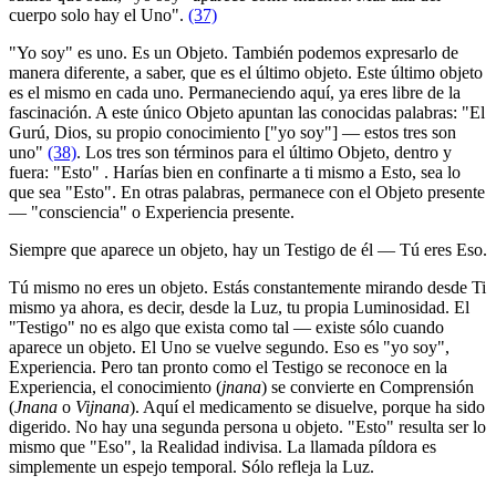
cuerpo solo hay el Uno".
(37)
"Yo soy" es uno. Es un Objeto. También podemos expresarlo de
manera diferente, a saber, que es el último objeto. Este último objeto
es el mismo en cada uno. Permaneciendo aquí, ya eres libre de la
fascinación. A este único Objeto apuntan las conocidas palabras: "El
Gurú, Dios, su propio conocimiento ["yo soy"] ― estos tres son
uno"
(38)
. Los tres son términos para el último Objeto, dentro y
fuera: "Esto" . Harías bien en confinarte a ti mismo a Esto, sea lo
que sea "Esto". En otras palabras, permanece con el Objeto presente
― "consciencia" o Experiencia presente.
Siempre que aparece un objeto, hay un Testigo de él ― Tú eres Eso.
Tú mismo no eres un objeto. Estás constantemente mirando desde Ti
mismo ya ahora, es decir, desde la Luz, tu propia Luminosidad. El
"Testigo" no es algo que exista como tal ― existe sólo cuando
aparece un objeto. El Uno se vuelve segundo. Eso es "yo soy",
Experiencia. Pero tan pronto como el Testigo se reconoce en la
Experiencia, el conocimiento (
jnana
) se convierte en Comprensión
(
Jnana
o
Vijnana
). Aquí el medicamento se disuelve, porque ha sido
digerido. No hay una segunda persona u objeto. "Esto" resulta ser lo
mismo que "Eso", la Realidad indivisa. La llamada píldora es
simplemente un espejo temporal. Sólo refleja la Luz.