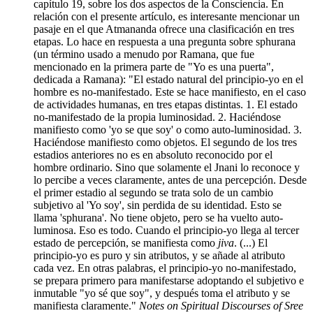
capítulo 19, sobre los dos aspectos de la Consciencia. En
relación con el presente artículo, es interesante mencionar un
pasaje en el que Atmananda ofrece una clasificación en tres
etapas. Lo hace en respuesta a una pregunta sobre sphurana
(un término usado a menudo por Ramana, que fue
mencionado en la primera parte de "Yo es una puerta",
dedicada a Ramana): "El estado natural del principio-yo en el
hombre es no-manifestado. Este se hace manifiesto, en el caso
de actividades humanas, en tres etapas distintas. 1. El estado
no-manifestado de la propia luminosidad. 2. Haciéndose
manifiesto como 'yo se que soy' o como auto-luminosidad. 3.
Haciéndose manifiesto como objetos. El segundo de los tres
estadios anteriores no es en absoluto reconocido por el
hombre ordinario. Sino que solamente el Jnani lo reconoce y
lo percibe a veces claramente, antes de una percepción. Desde
el primer estadio al segundo se trata solo de un cambio
subjetivo al 'Yo soy', sin perdida de su identidad. Esto se
llama 'sphurana'. No tiene objeto, pero se ha vuelto auto-
luminosa. Eso es todo. Cuando el principio-yo llega al tercer
estado de percepción, se manifiesta como
jiva
. (...) El
principio-yo es puro y sin atributos, y se añade al atributo
cada vez. En otras palabras, el principio-yo no-manifestado,
se prepara primero para manifestarse adoptando el subjetivo e
inmutable "yo sé que soy", y después toma el atributo y se
manifiesta claramente."
Notes on Spiritual Discourses of Sree