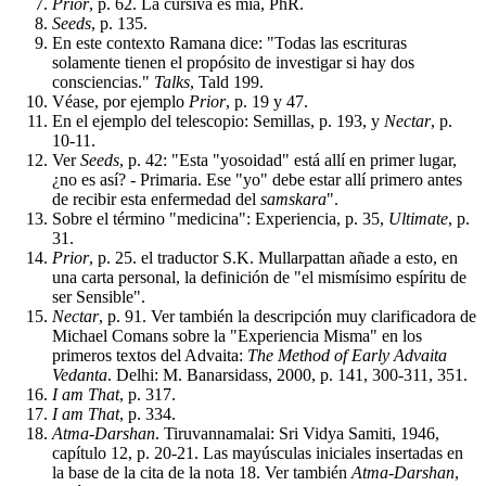
Prior
, p. 62. La cursiva es mía, PhR.
Seeds
, p. 135.
En este contexto Ramana dice: "Todas las escrituras
solamente tienen el propósito de investigar si hay dos
consciencias."
Talks
, Tald 199.
Véase, por ejemplo
Prior
, p. 19 y 47.
En el ejemplo del telescopio: Semillas, p. 193, y
Nectar
, p.
10-11.
Ver
Seeds
, p. 42: "Esta "yosoidad" está allí en primer lugar,
¿no es así? - Primaria. Ese "yo" debe estar allí primero antes
de recibir esta enfermedad del
samskara
".
Sobre el término "medicina": Experiencia, p. 35,
Ultimate
, p.
31.
Prior
, p. 25. el traductor S.K. Mullarpattan añade a esto, en
una carta personal, la definición de "el mismísimo espíritu de
ser Sensible".
Nectar
, p. 91. Ver también la descripción muy clarificadora de
Michael Comans sobre la "Experiencia Misma" en los
primeros textos del Advaita:
The Method of Early Advaita
Vedanta
. Delhi: M. Banarsidass, 2000, p. 141, 300-311, 351.
I am That
, p. 317.
I am That
, p. 334.
Atma-Darshan
. Tiruvannamalai: Sri Vidya Samiti, 1946,
capítulo 12, p. 20-21. Las mayúsculas iniciales insertadas en
la base de la cita de la nota 18. Ver también
Atma-Darshan
,