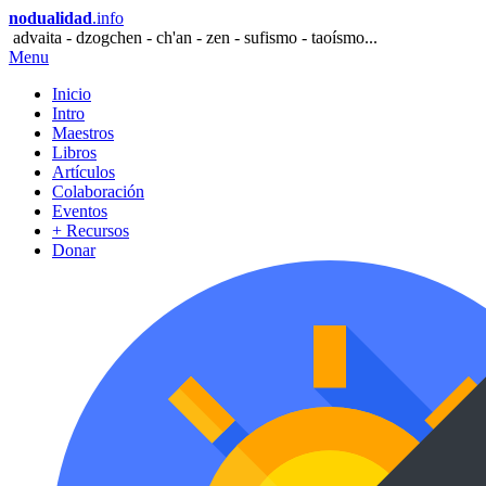
nodualidad
.info
advaita - dzogchen - ch'an - zen - sufismo - taoísmo...
Menu
Inicio
Intro
Maestros
Libros
Artículos
Colaboración
Eventos
+ Recursos
Donar