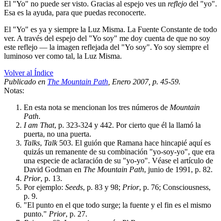
El "Yo" no puede ser visto. Gracias al espejo ves un
reflejo
del "yo".
Esa es la ayuda, para que puedas reconocerte.
El "Yo" es ya y siempre la Luz Misma. La Fuente Constante de todo
ver. A través del espejo del "Yo soy" me doy cuenta de que no soy
este reflejo ― la imagen reflejada del "Yo soy". Yo soy siempre el
luminoso ver como tal, la Luz Misma.
Volver al Índice
Publicado en
The Mountain Path
, Enero 2007, p. 45-59.
Notas:
En esta nota se mencionan los tres números de
Mountain
Path
.
I am That
, p. 323-324 y 442. Por cierto que él la llamó la
puerta, no una puerta.
Talks
,
Talk
503. El guión que Ramana hace hincapié aquí es
quizás un remanente de su combinación "yo-soy-yo", que era
una especie de aclaración de su "yo-yo". Véase el artículo de
David Godman en
The Mountain Path
, junio de 1991, p. 82.
Prior
, p. 13.
Por ejemplo:
Seeds
, p. 83 y 98;
Prior
, p. 76; Consciousness,
p. 9.
"El punto en el que todo surge; la fuente y el fin es el mismo
punto."
Prior
, p. 27.