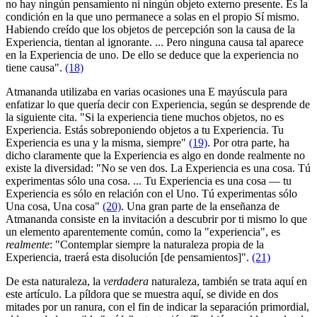
no hay ningún pensamiento ni ningún objeto externo presente. Es la
condición en la que uno permanece a solas en el propio Sí mismo.
Habiendo creído que los objetos de percepción son la causa de la
Experiencia, tientan al ignorante. ... Pero ninguna causa tal aparece
en la Experiencia de uno. De ello se deduce que la experiencia no
tiene causa".
(18)
Atmananda utilizaba en varias ocasiones una E mayúscula para
enfatizar lo que quería decir con Experiencia, según se desprende de
la siguiente cita. "Si la experiencia tiene muchos objetos, no es
Experiencia. Estás sobreponiendo objetos a tu Experiencia. Tu
Experiencia es una y la misma, siempre"
(19)
. Por otra parte, ha
dicho claramente que la Experiencia es algo en donde realmente no
existe la diversidad: "No se ven dos. La Experiencia es una cosa. Tú
experimentas sólo una cosa. ... Tu Experiencia es una cosa ― tu
Experiencia es sólo en relación con el Uno. Tú experimentas sólo
Una cosa, Una cosa"
(20)
. Una gran parte de la enseñanza de
Atmananda consiste en la invitación a descubrir por ti mismo lo que
un elemento aparentemente común, como la "experiencia", es
realmente
: "Contemplar siempre la naturaleza propia de la
Experiencia, traerá esta disolución [de pensamientos]".
(21)
De esta naturaleza, la
verdadera
naturaleza, también se trata aquí en
este artículo. La píldora que se muestra aquí, se divide en dos
mitades por un ranura, con el fin de indicar la separación primordial,