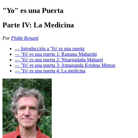
"Yo" es una Puerta
Parte IV: La Medicina
Por
Philip Renard
― Introducción a 'Yo' es una puerta
― 'Yo' es una puerta 1: Ramana Maharshi
― 'Yo' es una puerta 2: Nisargadatta Maharaj
― 'Yo' es una puerta 3: Atmananda Krishna Menon
― 'Yo' es una puerta 4: La medicina