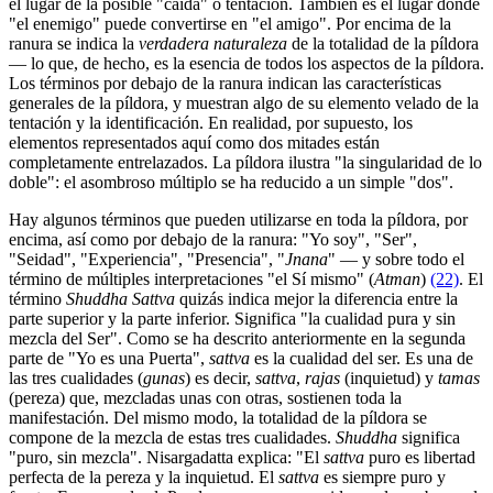
el lugar de la posible "caída" o tentación. También es el lugar donde
"el enemigo" puede convertirse en "el amigo". Por encima de la
ranura se indica la
verdadera naturaleza
de la totalidad de la píldora
― lo que, de hecho, es la esencia de todos los aspectos de la píldora.
Los términos por debajo de la ranura indican las características
generales de la píldora, y muestran algo de su elemento velado de la
tentación y la identificación. En realidad, por supuesto, los
elementos representados aquí como dos mitades están
completamente entrelazados. La píldora ilustra "la singularidad de lo
doble": el asombroso múltiplo se ha reducido a un simple "dos".
Hay algunos términos que pueden utilizarse en toda la píldora, por
encima, así como por debajo de la ranura: "Yo soy", "Ser",
"Seidad", "Experiencia", "Presencia", "
Jnana
" ― y sobre todo el
término de múltiples interpretaciones "el Sí mismo" (
Atman
)
(22)
. El
término
Shuddha Sattva
quizás indica mejor la diferencia entre la
parte superior y la parte inferior. Significa "la cualidad pura y sin
mezcla del Ser". Como se ha descrito anteriormente en la segunda
parte de "Yo es una Puerta",
sattva
es la cualidad del ser. Es una de
las tres cualidades (
gunas
) es decir,
sattva
,
rajas
(inquietud) y
tamas
(pereza) que, mezcladas unas con otras, sostienen toda la
manifestación. Del mismo modo, la totalidad de la píldora se
compone de la mezcla de estas tres cualidades.
Shuddha
significa
"puro, sin mezcla". Nisargadatta explica: "El
sattva
puro es libertad
perfecta de la pereza y la inquietud. El
sattva
es siempre puro y