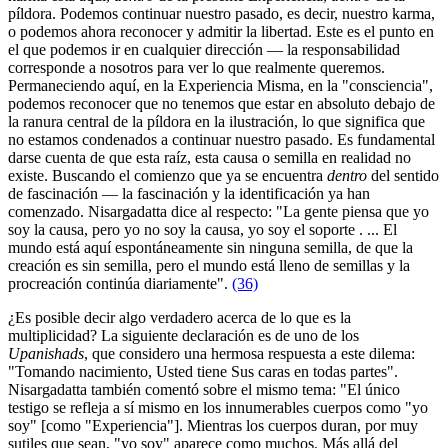
píldora. Podemos continuar nuestro pasado, es decir, nuestro karma,
o podemos ahora reconocer y admitir la libertad. Este es el punto en
el que podemos ir en cualquier dirección ― la responsabilidad
corresponde a nosotros para ver lo que realmente queremos.
Permaneciendo aquí, en la Experiencia Misma, en la "consciencia",
podemos reconocer que no tenemos que estar en absoluto debajo de
la ranura central de la píldora en la ilustración, lo que significa que
no estamos condenados a continuar nuestro pasado. Es fundamental
darse cuenta de que esta raíz, esta causa o semilla en realidad no
existe. Buscando el comienzo que ya se encuentra
dentro
del sentido
de fascinación ― la fascinación y la identificación ya han
comenzado. Nisargadatta dice al respecto: "La gente piensa que yo
soy la causa, pero yo no soy la causa, yo soy el soporte . ... El
mundo está aquí espontáneamente sin ninguna semilla, de que la
creación es sin semilla, pero el mundo está lleno de semillas y la
procreación continúa diariamente".
(36)
¿Es posible decir algo verdadero acerca de lo que es la
multiplicidad? La siguiente declaración es de uno de los
Upanishads
, que considero una hermosa respuesta a este dilema:
"Tomando nacimiento, Usted tiene Sus caras en todas partes".
Nisargadatta también comentó sobre el mismo tema: "El único
testigo se refleja a sí mismo en los innumerables cuerpos como "yo
soy" [como "Experiencia"]. Mientras los cuerpos duran, por muy
sutiles que sean, "yo soy" aparece como muchos. Más allá del