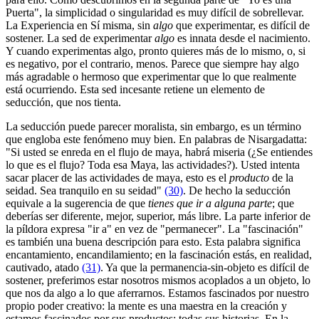
Puerta", la simplicidad o singularidad es muy difícil de sobrellevar.
La Experiencia en Sí misma, sin
algo
que experimentar, es difícil de
sostener. La sed de experimentar
algo
es innata desde el nacimiento.
Y cuando experimentas algo, pronto quieres más de lo mismo, o, si
es negativo, por el contrario, menos. Parece que siempre hay algo
más agradable o hermoso que experimentar que lo que realmente
está ocurriendo. Esta sed incesante retiene un elemento de
seducción, que nos tienta.
La seducción puede parecer moralista, sin embargo, es un término
que engloba este fenómeno muy bien. En palabras de Nisargadatta:
"Si usted se enreda en el flujo de maya, habrá miseria (¿Se entiendes
lo que es el flujo? Toda esa Maya, las actividades?). Usted intenta
sacar placer de las actividades de maya, esto es el
producto
de la
seidad. Sea tranquilo en su seidad"
(30)
. De hecho la seducción
equivale a la sugerencia de que
tienes que ir a alguna parte
; que
deberías ser diferente, mejor, superior, más libre. La parte inferior de
la píldora expresa "ir a" en vez de "permanecer". La "fascinación"
es también una buena descripción para esto. Esta palabra significa
encantamiento, encandilamiento; en la fascinación estás, en realidad,
cautivado, atado
(31)
. Ya que la permanencia-sin-objeto es difícil de
sostener, preferimos estar nosotros mismos acoplados a un objeto, lo
que nos da algo a lo que aferrarnos. Estamos fascinados por nuestro
propio poder creativo: la mente es una maestra en la creación y
estamos fascinados por sus productos; todas sus historias. En la