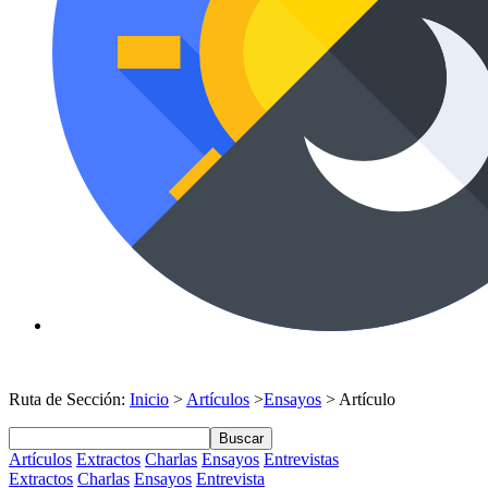
Ruta de Sección:
Inicio
>
Artículos
>
Ensayos
> Artículo
Buscar
Artículos
Extractos
Charlas
Ensayos
Entrevistas
Extractos
Charlas
Ensayos
Entrevista