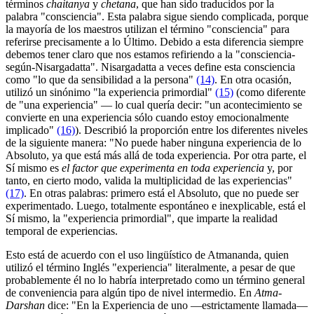
términos
chaitanya
y
chetana
, que han sido traducidos por la
palabra "consciencia". Esta palabra sigue siendo complicada, porque
la mayoría de los maestros utilizan el término "consciencia" para
referirse precisamente a lo Último. Debido a esta diferencia siempre
debemos tener claro que nos estamos refiriendo a la "consciencia-
según-Nisargadatta". Nisargadatta a veces define esta consciencia
como "lo que da sensibilidad a la persona"
(14)
. En otra ocasión,
utilizó un sinónimo "la experiencia primordial"
(15)
(como diferente
de "una experiencia" ― lo cual quería decir: "un acontecimiento se
convierte en una experiencia sólo cuando estoy emocionalmente
implicado"
(16)
). Describió la proporción entre los diferentes niveles
de la siguiente manera: "No puede haber ninguna experiencia de lo
Absoluto, ya que está más allá de toda experiencia. Por otra parte, el
Sí mismo es
el factor que experimenta en toda experiencia
y, por
tanto, en cierto modo, valida la multiplicidad de las experiencias"
(17)
. En otras palabras: primero está el Absoluto, que no puede ser
experimentado. Luego, totalmente espontáneo e inexplicable, está el
Sí mismo, la "experiencia primordial", que imparte la realidad
temporal de experiencias.
Esto está de acuerdo con el uso lingüístico de Atmananda, quien
utilizó el término Inglés "experiencia" literalmente, a pesar de que
probablemente él no lo habría interpretado como un término general
de conveniencia para algún tipo de nivel intermedio. En
Atma-
Darshan
dice: "En la Experiencia de uno ―estrictamente llamada―