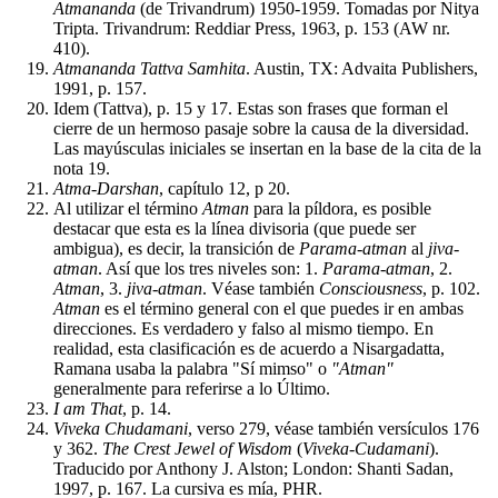
Atmananda
(de Trivandrum) 1950-1959. Tomadas por Nitya
Tripta. Trivandrum: Reddiar Press, 1963, p. 153 (AW nr.
410).
Atmananda Tattva Samhita
. Austin, TX: Advaita Publishers,
1991, p. 157.
Idem (Tattva), p. 15 y 17. Estas son frases que forman el
cierre de un hermoso pasaje sobre la causa de la diversidad.
Las mayúsculas iniciales se insertan en la base de la cita de la
nota 19.
Atma-Darshan
, capítulo 12, p 20.
Al utilizar el término
Atman
para la píldora, es posible
destacar que esta es la línea divisoria (que puede ser
ambigua), es decir, la transición de
Parama-atman
al
jiva-
atman
. Así que los tres niveles son: 1.
Parama-atman
, 2.
Atman
, 3.
jiva-atman
. Véase también
Consciousness
, p. 102.
Atman
es el término general con el que puedes ir en ambas
direcciones. Es verdadero y falso al mismo tiempo. En
realidad, esta clasificación es de acuerdo a Nisargadatta,
Ramana usaba la palabra "Sí mimso" o
"Atman"
generalmente para referirse a lo Último.
I am That
, p. 14.
Viveka Chudamani
, verso 279, véase también versículos 176
y 362.
The Crest Jewel of Wisdom
(
Viveka-Cudamani
).
Traducido por Anthony J. Alston; London: Shanti Sadan,
1997, p. 167. La cursiva es mía, PHR.