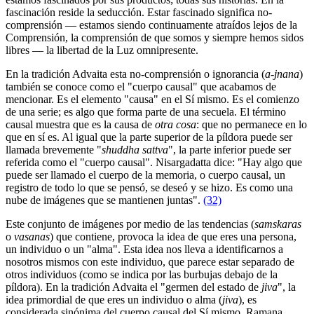
fascinación reside la seducción. Estar fascinado significa no-
comprensión ― estamos siendo continuamente atraídos lejos de la
Comprensión, la comprensión de que somos y siempre hemos sidos
libres ― la libertad de la Luz omnipresente.
En la tradición Advaita esta no-comprensión o ignorancia (
a-jnana
)
también se conoce como el "cuerpo causal" que acabamos de
mencionar. Es el elemento "causa" en el Sí mismo. Es el comienzo
de una serie; es algo que forma parte de una secuela. El término
causal muestra que es la causa de
otra cosa
: que no permanece en lo
que en sí es. Al igual que la parte superior de la píldora puede ser
llamada brevemente "
shuddha sattva
", la parte inferior puede ser
referida como el "cuerpo causal". Nisargadatta dice: "Hay algo que
puede ser llamado el cuerpo de la memoria, o cuerpo causal, un
registro de todo lo que se pensó, se deseó y se hizo. Es como una
nube de imágenes que se mantienen juntas".
(32)
Este conjunto de imágenes por medio de las tendencias (
samskaras
o
vasanas
) que contiene, provoca la idea de que eres una persona,
un individuo o un "alma". Esta idea nos lleva a identificarnos a
nosotros mismos con este individuo, que parece estar separado de
otros individuos (como se indica por las burbujas debajo de la
píldora). En la tradición Advaita el "germen del estado de
jiva
", la
idea primordial de que eres un individuo o alma (
jiva
), es
considerada sinónima del cuerpo causal del Sí mismo. Ramana