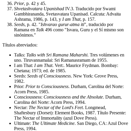
Prior
, p. 42 y 45.
Shvetashvatara Upanishad
IV.3. Traducido por Swami
Gambhirananda, Svetasvatara Upanisad. Calcuta: Advaita
Ashrama, 1986, p. 143, y
I am That
, p. 157.
Seeds
, p. 42. "
Ishvarao gurur-atma iti
", traducido por
Ramana en
Talk
496 como "Isvara, Guru y el Sí mismo son
sinónimos."
Títulos abreviados:
Talks:
Talks with Sri Ramana Maharshi
. Tres volúmenes en
uno. Tiruvannamalai: Sri Ramanasramam de 1955.
I am That:
I am That
. Vert:. Maurice Frydman. Bombay:
Chetana; 1973; ed. de 1985.
Seeds:
Seeds of Consciousness
. New York: Grove Press,
1982.
Prior:
Prior to Consciousness
. Durham, Carolina del Norte:
Acorn Press, 1985.
Consciousness:
Consciousness and the Absolute
. Durham,
Carolina del Norte: Acorn Press, 1994.
Nectar: ​​
The Nectar of the Lord's Feet
. Longmead,
Shaftesbury (Dorset): Element Books, 1987. Título Presente:
The Nectar of Immortality (azul Dove Press).
Ultimate:
The Ultimate Medicine
. San Diego, CA: Azul Dove
Press, 1994.