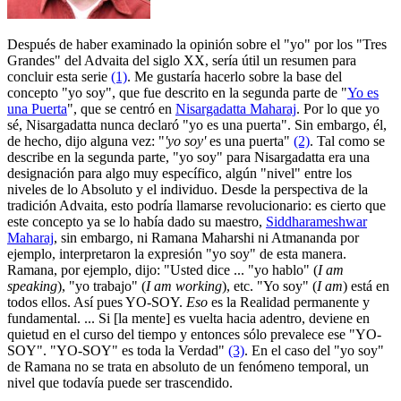
Después de haber examinado la opinión sobre el "yo" por los "Tres
Grandes" del Advaita del siglo XX, sería útil un resumen para
concluir esta serie
(1)
. Me gustaría hacerlo sobre la base del
concepto "yo soy", que fue descrito en la segunda parte de "
Yo es
una Puerta
", que se centró en
Nisargadatta Maharaj
. Por lo que yo
sé, Nisargadatta nunca declaró "yo es una puerta". Sin embargo, él,
de hecho, dijo alguna vez: "
'yo soy'
es una puerta"
(2)
. Tal como se
describe en la segunda parte, "yo soy" para Nisargadatta era una
designación para algo muy específico, algún "nivel" entre los
niveles de lo Absoluto y el individuo. Desde la perspectiva de la
tradición Advaita, esto podría llamarse revolucionario: es cierto que
este concepto ya se lo había dado su maestro,
Siddharameshwar
Maharaj
, sin embargo, ni Ramana Maharshi ni Atmananda por
ejemplo, interpretaron la expresión "yo soy" de esta manera.
Ramana, por ejemplo, dijo: "Usted dice ... "yo hablo" (
I am
speaking
), "yo trabajo" (
I am working
), etc. "Yo soy" (
I am
) está en
todos ellos. Así pues YO-SOY.
Eso
es la Realidad permanente y
fundamental. ... Si [la mente] es vuelta hacia adentro, deviene en
quietud en el curso del tiempo y entonces sólo prevalece ese "YO-
SOY". "YO-SOY" es toda la Verdad"
(3)
. En el caso del "yo soy"
de Ramana no se trata en absoluto de un fenómeno temporal, un
nivel que todavía puede ser trascendido.