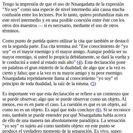
Tengo la impresión de que el uso de Nisargadatta de la expresión
"Yo soy" como una especie de nivel intermedio aún causa mucha
confusión entre los lectores. Por lo tanto, quiero profundizar más en
este nivel intermedio y en una posible conexión entre éste con los
otros dos maestros ― si es necesario, mediante el uso de otros
términos.
Como punto de partida quiero utilizar la cita que también se destacó
en la segunda parte. Esa cita termina así: "Ese conocimiento de "yo
soy" es el mayor enemigo y el mayor amigo. Aunque podría ser su
mayor enemigo, si usted lo propicia debidamente, se dará la vuelta y
le conducirá a usted al estado más alto"
(4)
. Esta declaración pone
en palabras el gran misterio de la dualidad; de algo que a la vez es
cierto y falso; que a la vez es tu mayor amigo y tu peor enemigo.
Nisargadatta repetidamente llama al conocimiento "yo soy" el
principio de toda dualidad, la raíz de la misma.
(5)
Es importante ver que esta declaración se refiere a un comienzo que
se puede observar; algo que se puede observar como un objeto. Al
menos, eso es en parte el caso. La cuestión es que es un objeto, así
como no es un objeto. Es aquí que todo concluye
(6)
. Si se reconoce
esto, también se puede entender por qué Nisargadatta habla acerca
de ello de una manera tan absolutamente paradójica. La sensación
"yo soy" es sujeto así como también objeto: en este punto se
produce el verdadero momento de la separación. Es vivo, super-