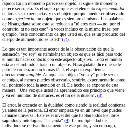
rápido. En un momento parece ser objeto, al siguiente momento
parece ser sujeto. Es el sujeto porque es el elemento
experimentador
en todas las experiencias, y es el objeto porque puede ser observado
como
experiencia
, un objeto que es siempre el mismo. Las palabras
de Nisargadatta sobre esto se reducen a "tú eres esto ― no, por el
contrario, tú no eres esto" (a veces incluso en la misma frase, por
ejemplo, "este conocimiento de que usted es, que es un producto del
cuerpo de alimento, no es usted"
(7)
).
Lo que es tan importante acerca de la la observación de que la
sensación "yo soy" es (también) un objeto es que es fácil para todo
el mundo hacer contacto con este aspecto objetivo. Todo el mundo
está acostumbrado a tratar con objetos. Nisargadatta dice que se te
permite comenzar con lo más fácil, el aspecto experiencial
directamente
tangible
. Aunque este objeto "yo soy" puede ser tu
enemigo, al menos puedes observarlo, sentirlo, experimentarlo como
tal, poniendo toda la atención en él. De hecho, se expone de esta
manera. "Una vez que usted ha aprehendido ese principio que viene
y va en multitud de disfraces, es el fin de la ilusión".
(8)
El error, la creencia en la dualidad como siendo la realidad comienza
ya antes de la persona. El error empieza ya en un nivel que puedes
llamarse universal. Este es el nivel del que hablan todos los libros
sagrados y mitologías: ​""la caída"
(9)
. La multiplicidad de
individuos se deriva directamente de este punto, y sin embargo,