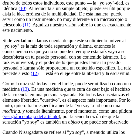
dentro
de todos estos individuos, este punto ― la "yo soy"-dad, es
idéntica
(10)
. Al reducirla a un simple objeto, puede ser útil porque
aísla la idea errónea de la multiplicidad. De esta manera, puede
servir como un instrumento, no muy diferente a un microscopio o
telescopio
(11)
. Agudiza nuestra visión sobre lo que es exactamente
este nacimiento.
Si de verdad nos damos cuenta de que este sentimiento universal
"yo soy" es la raíz de toda separación y dilema, entonces la
consecuencia es que ya no se puede creer que esta raíz vaya a ser
descubierta en tu pasado personal, con su contenido kármico. La
raíz es universal, y el poder de lo que puedes llamar tu pasado
personal o karma sólo proporciona un contenido específico. La raíz
precede a esto
(12)
― está en el eje entre la libertad y la esclavitud.
Como la raíz está todavía en el límite, puede ser utilizada como una
medicina
(13)
. Es una medicina que te cura de caer bajo el hechizo
de la creencia en una persona separada. En todas las enseñanzas el
elemento liberador, "curativo", es el aspecto más importante. Por lo
tanto, quiero tratar específicamente la "yo soy"-dad como una
medicina
, y tomarla literalmente, por el momento, como una píldora
(
ver gráfico abajo del artículo
), por la sencilla razón de que la
sensación "yo soy" es también un
objeto
que puede ser observado.
Cuando Nisargadatta se refiere al "yo soy", a menudo utiliza los