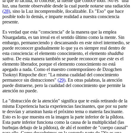
la que lo facilita, lo concede, la fuente que conoce todo. No es "una"
luz, una fuente observable desde la cual puede notarse una radiación
(28)
, sino la Luz incomprensible, ilocalizable. Es "Eso" que hace
posible todo lo demás, e imparte realidad a nuestra consciencia
presente.
Es verdad que esta "consciencia" de la manera que la emplea
Nisargadatta, es tan irreal en el sentido último como la mente. Sin
embargo, permaneciendo y descansando en este nivel intermedio, se
puede reconocer gradualmente lo que ya es siempre real dentro de
esta consciencia: el elemento conocimiento, el elemento
shuddha
sattva
. De esta manera también se puede reconocer que
este
es el
elemento liberador, porque el elemento conocimiento no está
apegado a nada. Como el maestro contemporáneo de Dzogchen
Tsoknyi Rinpoche dice: "La misma cualidad del conocimiento
permanece sin distracciones"
(29)
. En otras palabras, la atención
puede distraerse, pero la cualidad del conocimiento que permite la
atención no puede.
La "distracción de la atención" significa que te estás retirando de la
misma Experiencia hacia experiencias fascinantes, que por su parte
te desvían y arrastran hasta el próximo tema o materia fascinante.
Esto es lo que muestra en la imagen la parte inferior de la píldora.
Esta parte inferior funciona como la causa de la multiplicidad (las
burbujas debajo de la píldora), de ahí el nombre de "cuerpo causal"
para ello. Como descubrimos en la segunda parte de "Yo es una