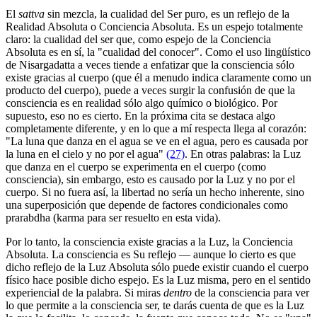
El
sattva
sin mezcla, la cualidad del Ser puro, es un reflejo de la
Realidad Absoluta o Conciencia Absoluta. Es un espejo totalmente
claro: la cualidad del ser que, como espejo de la Conciencia
Absoluta es en sí, la "cualidad del conocer". Como el uso lingüístico
de Nisargadatta a veces tiende a enfatizar que la consciencia sólo
existe gracias al cuerpo (que él a menudo indica claramente como un
producto del cuerpo), puede a veces surgir la confusión de que la
consciencia es en realidad sólo algo químico o biológico. Por
supuesto, eso no es cierto. En la próxima cita se destaca algo
completamente diferente, y en lo que a mí respecta llega al corazón:
"La luna que danza en el agua se ve en el agua, pero es causada por
la luna en el cielo y no por el agua"
(27)
. En otras palabras: la Luz
que danza en el cuerpo se experimenta en el cuerpo (como
consciencia), sin embargo, esto es causado por la Luz y no por el
cuerpo. Si no fuera así, la libertad no sería un hecho inherente, sino
una superposición que depende de factores condicionales como
prarabdha (karma para ser resuelto en esta vida).
Por lo tanto, la consciencia existe gracias a la Luz, la Conciencia
Absoluta. La consciencia es Su reflejo ― aunque lo cierto es que
dicho reflejo de la Luz Absoluta sólo puede existir cuando el cuerpo
físico hace posible dicho espejo. Es la Luz misma, pero en el sentido
experiencial de la palabra. Si miras
dentro
de la consciencia para ver
lo que permite a la consciencia ser, te darás cuenta de que es la Luz