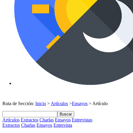
Ruta de Sección:
Inicio
>
Artículos
>
Ensayos
> Artículo
Buscar
Artículos
Extractos
Charlas
Ensayos
Entrevistas
Extractos
Charlas
Ensayos
Entrevista