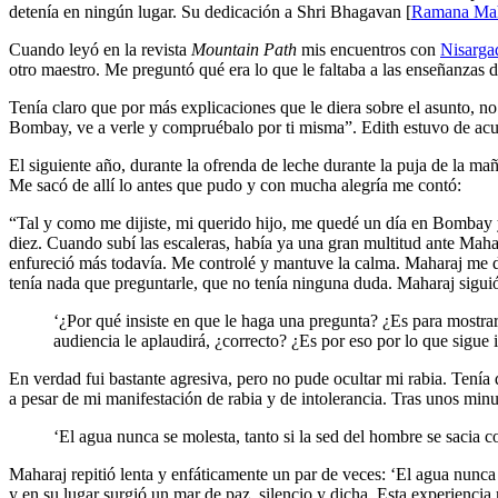
detenía en ningún lugar. Su dedicación a Shri Bhagavan [
Ramana Mah
Cuando leyó en la revista
Mountain Path
mis encuentros con
Nisarga
otro maestro. Me preguntó qué era lo que le faltaba a las enseñanzas 
Tenía claro que por más explicaciones que le diera sobre el asunto, no 
Bombay, ve a verle y compruébalo por ti misma”. Edith estuvo de ac
El siguiente año, durante la ofrenda de leche durante la puja de la m
Me sacó de allí lo antes que pudo y con mucha alegría me contó:
“Tal y como me dijiste, mi querido hijo, me quedé un día en Bombay y 
diez. Cuando subí las escaleras, había ya una gran multitud ante Maha
enfureció más todavía. Me controlé y mantuve la calma. Maharaj me dij
tenía nada que preguntarle, que no tenía ninguna duda. Maharaj siguió 
‘¿Por qué insiste en que le haga una pregunta? ¿Es para mostrar
audiencia le aplaudirá, ¿correcto? ¿Es por eso por lo que sigue 
En verdad fui bastante agresiva, pero no pude ocultar mi rabia. Tenía
a pesar de mi manifestación de rabia y de intolerancia. Tras unos min
‘El agua nunca se molesta, tanto si la sed del hombre se sacia c
Maharaj repitió lenta y enfáticamente un par de veces: ‘El agua nunca 
y en su lugar surgió un mar de paz, silencio y dicha. Esta experienci