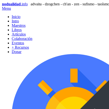
nodualidad
.info
advaita - dzogchen - ch'an - zen - sufismo - taoísmo
Menu
Inicio
Intro
Maestros
Libros
Artículos
Colaboración
Eventos
+ Recursos
Donar