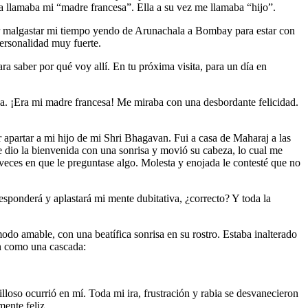
la llamaba mi “madre francesa”. Ella a su vez me llamaba “hijo”.
por malgastar mi tiempo yendo de Arunachala a Bombay para estar con
personalidad muy fuerte.
ra saber por qué voy allí. En tu próxima visita, para un día en
lda. ¡Era mi madre francesa! Me miraba con una desbordante felicidad.
 apartar a mi hijo de mi Shri Bhagavan. Fui a casa de Maharaj a las
e dio la bienvenida con una sonrisa y movió su cabeza, lo cual me
veces en que le preguntase algo. Molesta y enojada le contesté que no
esponderá y aplastará mi mente dubitativa, ¿correcto? Y toda la
do amable, con una beatífica sonrisa en su rostro. Estaba inalterado
on como una cascada:
lloso ocurrió en mí. Toda mi ira, frustración y rabia se desvanecieron
ente feliz.