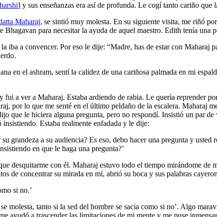
arshi
] y sus enseñanzas era así de profunda. Le cogí tanto cariño que 
datta Maharaj
, se sintió muy molesta. En su siguiente visita, me riñó 
de Bhagavan para necesitar la ayuda de aquel maestro. Edith tenía una 
la iba a convencer. Por eso le dije: “Madre, has de estar con Maharaj pa
uerdo.
añana en el ashram, sentí la calidez de una cariñosa palmada en mi espa
fui a ver a Maharaj. Estaba ardiendo de rabia. Le quería reprender por
raj, por lo que me senté en el último peldaño de la escalera. Maharaj m
o que le hiciera alguna pregunta, pero no respondí. Insistió un par de 
insistiendo. Estaba realmente enfadada y le dije:
 su grandeza a su audiencia? Es eso, debo hacer una pregunta y usted r
insistiendo en que le haga una pregunta?’
 que desquitarme con él. Maharaj estuvo todo el tiempo mirándome de mo
utos de concentrar su mirada en mí, abrió su boca y sus palabras cayer
omo si no.’
se molesta, tanto si la sed del hombre se sacia como si no’. Algo maravi
a me ayudó a trascender las limitaciones de mi mente y me puse inmensam