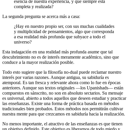
esencia de nuestra experiencia, y que siempre está
completa y realizada?
La segunda pregunta se acerca más a casa:
¿Hay en nuestro propio ser, con sus muchas cualidades
y multiplicidad de pensamientos, algo que corresponda
a esa realidad más profunda que subyace a todo el
universo?
Esta indagación en una realidad más profunda asume que tal
descubrimiento no es de interés meramente académico, sino que
conduce a la mayor realización posible.
Todo esto sugiere que la filosofía no-dual puede reclamar nuestro
interés por varias razones. Aunque antigua, su sabiduría es
atemporal. Es tan fresca y relevante ahora como lo fue en épocas
anteriores. Aunque sus textos originales ―los Upanishads― están
compuestos en sánscrito, no son en absoluto sectarios. Su mensaje
es universal, abierto a todos aquellos que deseen estudiar y practicar
las enseñanzas. Existe una forma de práctica basada en métodos
tradicionales bien probados. Estos métodos nos permitirán cultivar
nuestra mente para que crezcamos en sabiduría hacia la realización.
No menos importante, el atractivo de las enseñanzas es que tienen
un objetivo definido. Este objetivo es liberarnos de todo miedo y