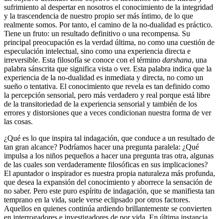
sufrimiento al despertar en nosotros el conocimiento de la integridad
y la trascendencia de nuestro propio ser más íntimo, de lo que
realmente somos. Por tanto, el camino de la no-dualidad es práctico.
Tiene un fruto: un resultado definitivo o una recompensa. Su
principal preocupación es la verdad última, no como una cuestión de
especulación intelectual, sino como una experiencia directa e
irreversible. Esta filosofía se conoce con el término
darshana
, una
palabra sánscrita que significa vista o ver. Esta palabra indica que la
experiencia de la no-dualidad es inmediata y directa, no como un
sueño o tentativa. El conocimiento que revela es tan definido como
la percepción sensorial, pero más verdadero y real porque está libre
de la transitoriedad de la experiencia sensorial y también de los
errores y distorsiones que a veces condicionan nuestra forma de ver
las cosas.
¿Qué es lo que inspira tal indagación, que conduce a un resultado de
tan gran alcance? Podríamos hacer una pregunta paralela: ¿Qué
impulsa a los niños pequeños a hacer una pregunta tras otra, algunas
de las cuales son verdaderamente filosóficas en sus implicaciones?
El apuntador o inspirador es nuestra propia naturaleza más profunda,
que desea la expansión del conocimiento y aborrece la sensación de
no saber. Pero este puro espíritu de indagación, que se manifiesta tan
temprano en la vida, suele verse eclipsado por otros factores.
Aquellos en quienes continúa ardiendo brillantemente se convierten
en interrogadores e investigadores de por vida. En última instancia,