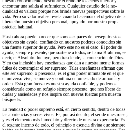
nuestro conocimiento, descubrir el reino de los cielos interior y
encontrar una salida al sufrimiento. Cualquier estudio de la no-
dualidad es valioso porque nos brinda nuevas perspectivas sobre la
vida. Pero su valor real se revela cuando hacemos del objetivo de la
liberación nuestro objetivo personal, apoyado por nuestra propia
práctica habitual.
Hasta ahora puede parecer que somos capaces de perseguir estos
objetivos sin ayuda, confiando en nuestros poderes conocidos sin
una fuente superior de ayuda. Pero este no es el caso. El poder de
ayuda, siempre presente, que sostiene a todos, se llama Brahman, es
decir, el Absoluto. Incluye, pero trasciende, la concepción de Dios.
Y en esa inclusión hay enseñanzas que dan a nuestra mente formas
útiles de contemplar el ser supremo. Tales enseñanzas afirman que
este ser supremo, o presencia, es el gran poder inmutable en el que
el universo vive, se mueve y continúa en un estado de armonía y
orden. Esta gran fuerza es nuestra ayuda confiable, y podemos
considerarla como un refugio siempre presente, que nos libera de
dudas y ansiedades y nos inspira con nuevas fuerzas para nuestra
búsqueda.
La realidad o poder supremo está, en cierto sentido, dentro de todas
las apariencias y seres vivos. Es, por así decirlo, el ser de nuestro ser,
y es el elemento más inmediato y directo de nuestra experiencia. Es
el regente interno de todo, el principio o esencia divina que siempre