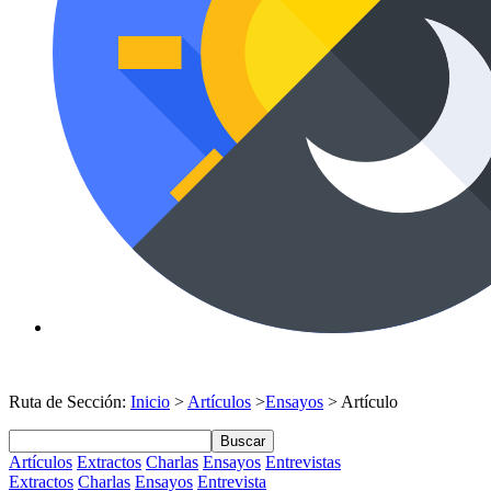
Ruta de Sección:
Inicio
>
Artículos
>
Ensayos
> Artículo
Buscar
Artículos
Extractos
Charlas
Ensayos
Entrevistas
Extractos
Charlas
Ensayos
Entrevista