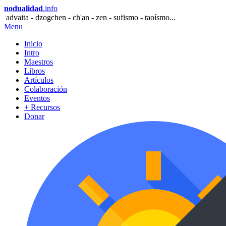
nodualidad
.info
advaita - dzogchen - ch'an - zen - sufismo - taoísmo...
Menu
Inicio
Intro
Maestros
Libros
Artículos
Colaboración
Eventos
+ Recursos
Donar