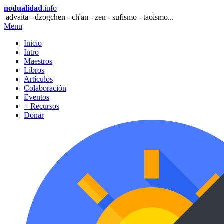
nodualidad
.info
advaita - dzogchen - ch'an - zen - sufismo - taoísmo...
Menu
Inicio
Intro
Maestros
Libros
Artículos
Colaboración
Eventos
+ Recursos
Donar