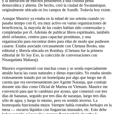
y la liberación de muchos prisioneros a una colonia penal
democrática y abierta. De hecho, creó la ciudad de Swatantrapur,
originalmente ubicada en los campos de Aundh. Todavía hoy existe.
Aunque Maurice ya estaba en la mitad de sus setenta cuando yo
pasaba tiempo con él, era muy activo en varias organizaciones de
beneficencia, la mayoría de las cuales habían sido comenzadas y
completadas por él. Además de publicar libros espirituales, también
abrió orfanatos, centros para capacitar prostitutas, y una
organización para encontrar dotes para ellas de modo que pudiesen
casarse. Estaba asociado cercanamente con Chetana Books, una
editorial y librería ubicada en Bombay. (Chetana fue la primera
editorial de
Yo Soy Eso
, la colección de conversaciones con
Nisargadatta Maharaj).
Maurice experimentó con muchas cosas y se sentía especialmente
atraído hacia las curas naturales y dietas especiales. Yo estaba siendo
exitosamente tratado por un homeópata por algo que luego me di
cuenta que era envenenamiento por Agente Naranja, que contraje
durante mis días como Oficial de Marina en Vietnam. Maurice me
convenció para que lo cambiara por ayuno, que comenzó con tres
días de bananas, seguido por tres días de naranjas, luego tres días
sólo de agua; y luego lo mismo, pero en sentido inverso. La
homeopatía funcionaba mejor. Siempre había extraños brebajes en la
mesa ― oscuros líquidos con fragancias inusuales, etc. Esto debe