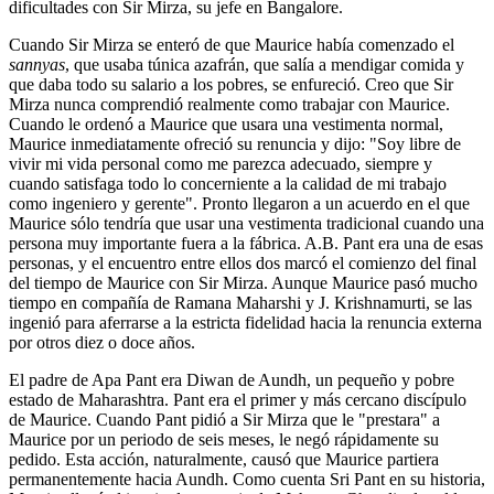
dificultades con Sir Mirza, su jefe en Bangalore.
Cuando Sir Mirza se enteró de que Maurice había comenzado el
sannyas
, que usaba túnica azafrán, que salía a mendigar comida y
que daba todo su salario a los pobres, se enfureció. Creo que Sir
Mirza nunca comprendió realmente como trabajar con Maurice.
Cuando le ordenó a Maurice que usara una vestimenta normal,
Maurice inmediatamente ofreció su renuncia y dijo: "Soy libre de
vivir mi vida personal como me parezca adecuado, siempre y
cuando satisfaga todo lo concerniente a la calidad de mi trabajo
como ingeniero y gerente". Pronto llegaron a un acuerdo en el que
Maurice sólo tendría que usar una vestimenta tradicional cuando una
persona muy importante fuera a la fábrica. A.B. Pant era una de esas
personas, y el encuentro entre ellos dos marcó el comienzo del final
del tiempo de Maurice con Sir Mirza. Aunque Maurice pasó mucho
tiempo en compañía de Ramana Maharshi y J. Krishnamurti, se las
ingenió para aferrarse a la estricta fidelidad hacia la renuncia externa
por otros diez o doce años.
El padre de Apa Pant era Diwan de Aundh, un pequeño y pobre
estado de Maharashtra. Pant era el primer y más cercano discípulo
de Maurice. Cuando Pant pidió a Sir Mirza que le "prestara" a
Maurice por un periodo de seis meses, le negó rápidamente su
pedido. Esta acción, naturalmente, causó que Maurice partiera
permanentemente hacia Aundh. Como cuenta Sri Pant en su historia,