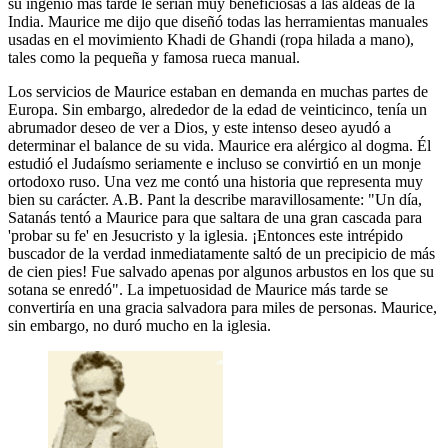
su ingenio más tarde le serían muy beneficiosas a las aldeas de la
India. Maurice me dijo que diseñó todas las herramientas manuales
usadas en el movimiento Khadi de Ghandi (ropa hilada a mano),
tales como la pequeña y famosa rueca manual.
Los servicios de Maurice estaban en demanda en muchas partes de
Europa. Sin embargo, alrededor de la edad de veinticinco, tenía un
abrumador deseo de ver a Dios, y este intenso deseo ayudó a
determinar el balance de su vida. Maurice era alérgico al dogma. Él
estudió el Judaísmo seriamente e incluso se convirtió en un monje
ortodoxo ruso. Una vez me contó una historia que representa muy
bien su carácter. A.B. Pant la describe maravillosamente: "Un día,
Satanás tentó a Maurice para que saltara de una gran cascada para
'probar su fe' en Jesucristo y la iglesia. ¡Entonces este intrépido
buscador de la verdad inmediatamente saltó de un precipicio de más
de cien pies! Fue salvado apenas por algunos arbustos en los que su
sotana se enredó". La impetuosidad de Maurice más tarde se
convertiría en una gracia salvadora para miles de personas. Maurice,
sin embargo, no duró mucho en la iglesia.