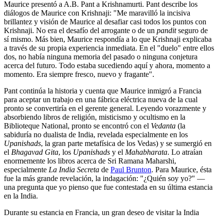
Maurice presentó a A.B. Pant a Krishnamurti. Pant describe los
diálogos de Maurice con Krishnaji: "Me maravilló la incisiva
brillantez y visión de Maurice al desafiar casi todos los puntos con
Krishnaji. No era el desafío del arrogante o de un
pandit
seguro de
sí mismo. Más bien, Maurice respondía a lo que Krishnaji explicaba
a través de su propia experiencia inmediata. En el "duelo" entre ellos
dos, no había ninguna memoria del pasado o ninguna conjetura
acerca del futuro. Todo estaba sucediendo aquí y ahora, momento a
momento. Era siempre fresco, nuevo y fragante".
Pant continúa la historia y cuenta que Maurice inmigró a Francia
para aceptar un trabajo en una fábrica eléctrica nueva de la cual
pronto se convertiría en el gerente general. Leyendo vorazmente y
absorbiendo libros de religión, misticismo y ocultismo en la
Biblioteque National, pronto se encontró con el
Vedanta
(la
sabiduría no dualista de India, revelada especialmente en los
Upanishads
, la gran parte metafísica de los Vedas) y se sumergió en
el
Bhagavad Gita
, los
Upanishads
y el
Mahabharata
. Lo atraían
enormemente los libros acerca de Sri Ramana Maharshi,
especialmente
La India Secreta
de
Paul Brunton
. Para Maurice, ésta
fue la más grande revelación, la indagación: "¿Quién soy yo?" ―
una pregunta que yo pienso que fue contestada en su última estancia
en la India.
Durante su estancia en Francia, un gran deseo de visitar la India