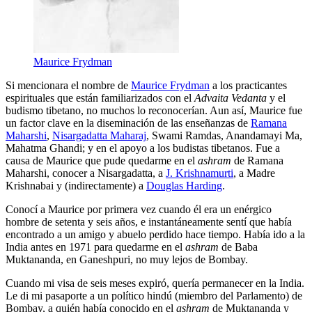
Maurice Frydman
Si mencionara el nombre de
Maurice Frydman
a los practicantes
espirituales que están familiarizados con el
Advaita Vedanta
y el
budismo tibetano, no muchos lo reconocerían. Aun así, Maurice fue
un factor clave en la diseminación de las enseñanzas de
Ramana
Maharshi
,
Nisargadatta Maharaj
, Swami Ramdas, Anandamayi Ma,
Mahatma Ghandi; y en el apoyo a los budistas tibetanos. Fue a
causa de Maurice que pude quedarme en el
ashram
de Ramana
Maharshi, conocer a Nisargadatta, a
J. Krishnamurti
, a Madre
Krishnabai y (indirectamente) a
Douglas Harding
.
Conocí a Maurice por primera vez cuando él era un enérgico
hombre de setenta y seis años, e instantáneamente sentí que había
encontrado a un amigo y abuelo perdido hace tiempo. Había ido a la
India antes en 1971 para quedarme en el
ashram
de Baba
Muktananda, en Ganeshpuri, no muy lejos de Bombay.
Cuando mi visa de seis meses expiró, quería permanecer en la India.
Le di mi pasaporte a un político hindú (miembro del Parlamento) de
Bombay, a quién había conocido en el
ashram
de Muktananda y