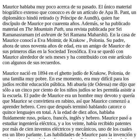
Maurice hablaba muy poco acerca de su pasado. El único material
biográfico extenso que conozco es de un artículo de Apa B. Pant, un
diplomático hindú retirado (y Príncipe de Aundh), quien fue
discípulo de Maurice por cuarenta años. Además, se ha publicado
material en
The Mountain Path
, una revista publicada por Sri
Ramanasramam (el
ashram
de Sri Ramana Maharshi). En la casa de
Maurice conocí a Eva Moimir, de Krakow , Polonia. Su padre,
ahora de unos noventa años de edad, era un amigo de Maurice de
sus primeros días en la Sociedad Teosófica. Eva se quedó con
Maurice alrededor de seis meses y ha contribuido con este artículo
con algunos de sus recuerdos.
Maurice nació en 1894 en el ghetto judío de Krakow, Polonia, de
una familia muy pobre. En ese momento, era muy difícil para los
judíos recibir educación pública. Mi abuela (de Odessa) me dijo que
sólo a un cinco por ciento de los niños judíos se les permitía asistir a
la escuela. El padre de Maurice era un hombre muy devoto y quería
que Maurice se convirtiera en rabino, así que Maurice comenzó a
aprender hebreo. Creo que después terminó hablando catorce o
quince lenguajes en total. A la edad de diez años, hablaba
fluidamente ruso, polaco, francés, inglés y hebreo. Maurice pasó a
estudiar ingeniería eléctrica, y a los veinte, había recibido patentes
por más de cien inventos eléctricos y mecánicos, uno de los cuales
era un libro parlante. Las habilidades de Maurice para la invención y