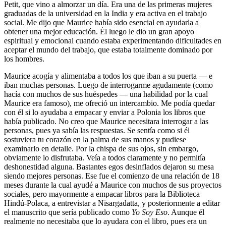
Petit, que vino a almorzar un día. Era una de las primeras mujeres
graduadas de la universidad en la India y era activa en el trabajo
social. Me dijo que Maurice había sido esencial en ayudarla a
obtener una mejor educación. Él luego le dio un gran apoyo
espiritual y emocional cuando estaba experimentando dificultades en
aceptar el mundo del trabajo, que estaba totalmente dominado por
los hombres.
Maurice acogía y alimentaba a todos los que iban a su puerta ― e
iban muchas personas. Luego de interrogarme agudamente (como
hacía con muchos de sus huéspedes ― una habilidad por la cual
Maurice era famoso), me ofreció un intercambio. Me podía quedar
con él si lo ayudaba a empacar y enviar a Polonia los libros que
había publicado. No creo que Maurice necesitara interrogar a las
personas, pues ya sabía las respuestas. Se sentía como si él
sostuviera tu corazón en la palma de sus manos y pudiese
examinarlo en detalle. Por la chispa de sus ojos, sin embargo,
obviamente lo disfrutaba. Veía a todos claramente y no permitía
deshonestidad alguna. Bastantes egos desinflados dejaron su mesa
siendo mejores personas. Ese fue el comienzo de una relación de 18
meses durante la cual ayudé a Maurice con muchos de sus proyectos
sociales, pero mayormente a empacar libros para la Biblioteca
Hindú-Polaca, a entrevistar a Nisargadatta, y posteriormente a editar
el manuscrito que sería publicado como
Yo Soy Eso
. Aunque él
realmente no necesitaba que lo ayudara con el libro, pues era un