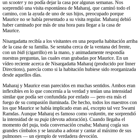
un
scooter
y no podía dejar la casa por algunas semanas. Nos
sorprendió una visita espontánea de Maharaj, que caminó todo el
camino, con la ayuda de uno de sus hijos, preocupado porque
Maurice no se había presentado a su visita regular. Maharaj debió
haber caminado por más de una hora para llegar a la casa de
Maurice.
Nisargadatta recibía a los visitantes en una pequeña habitación arriba
de la casa de su familia. Se sentaba cerca de la ventana del frente,
con un
bidi
(cigarrillo) en la mano, y animadamente respondía
nuestras preguntas, las cuales eran grabadas por Maurice. En un
vídeo reciente acerca de Nisargadatta Maharaj (producido por Inner
Directions), parecía como si la habitación hubiese sido reorganizada
desde aquellos días.
Maharaj y Maurice eran parecidos en muchas sentidos. Ambos eran
inflexibles en lo que concernía a la verdad y tenían una intensidad
similar que podía ser confundida por enfado ― pero era más el
fuego de su compasión iluminada. De hecho, todos los maestros con
los que Maurice se había implicado eran así, excepto tal vez Swami
Ramdas. Aunque Maharaj es famoso como
vedantin
, me sorprendió
la intensidad de su
puja
(devota adoración). Cuando llegaba el
momento del puja, toda conversación cesaba; Maharaj cogía sus
grandes címbalos y se lanzaba a adorar y cantar al máximo de sus
pulmones ― un ejemplo de verdadera devoción.