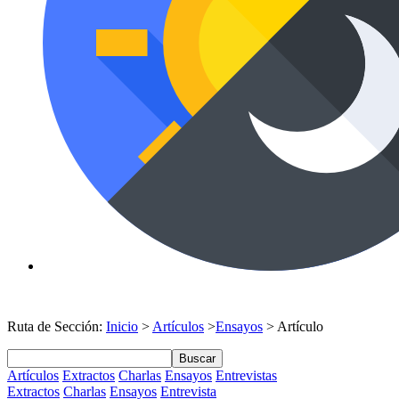
Ruta de Sección:
Inicio
>
Artículos
>
Ensayos
> Artículo
Buscar
Artículos
Extractos
Charlas
Ensayos
Entrevistas
Extractos
Charlas
Ensayos
Entrevista