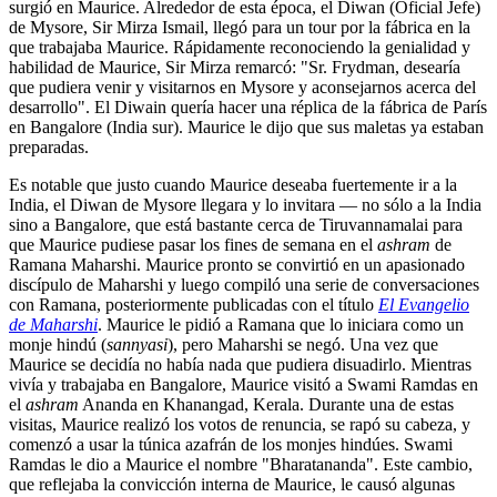
surgió en Maurice. Alrededor de esta época, el Diwan (Oficial Jefe)
de Mysore, Sir Mirza Ismail, llegó para un tour por la fábrica en la
que trabajaba Maurice. Rápidamente reconociendo la genialidad y
habilidad de Maurice, Sir Mirza remarcó: "Sr. Frydman, desearía
que pudiera venir y visitarnos en Mysore y aconsejarnos acerca del
desarrollo". El Diwain quería hacer una réplica de la fábrica de París
en Bangalore (India sur). Maurice le dijo que sus maletas ya estaban
preparadas.
Es notable que justo cuando Maurice deseaba fuertemente ir a la
India, el Diwan de Mysore llegara y lo invitara ― no sólo a la India
sino a Bangalore, que está bastante cerca de Tiruvannamalai para
que Maurice pudiese pasar los fines de semana en el
ashram
de
Ramana Maharshi. Maurice pronto se convirtió en un apasionado
discípulo de Maharshi y luego compiló una serie de conversaciones
con Ramana, posteriormente publicadas con el título
El Evangelio
de Maharshi
. Maurice le pidió a Ramana que lo iniciara como un
monje hindú (
sannyasi
), pero Maharshi se negó. Una vez que
Maurice se decidía no había nada que pudiera disuadirlo. Mientras
vivía y trabajaba en Bangalore, Maurice visitó a Swami Ramdas en
el
ashram
Ananda en Khanangad, Kerala. Durante una de estas
visitas, Maurice realizó los votos de renuncia, se rapó su cabeza, y
comenzó a usar la túnica azafrán de los monjes hindúes. Swami
Ramdas le dio a Maurice el nombre "Bharatananda". Este cambio,
que reflejaba la convicción interna de Maurice, le causó algunas