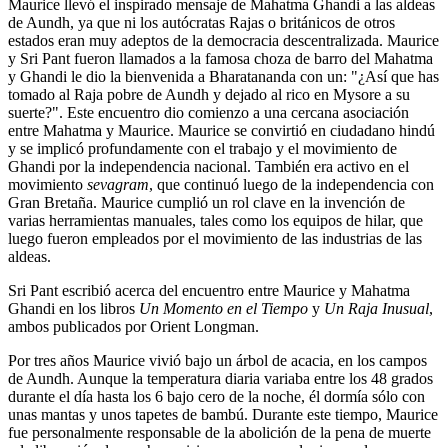
Maurice llevó el inspirado mensaje de Mahatma Ghandi a las aldeas
de Aundh, ya que ni los autócratas Rajas o británicos de otros
estados eran muy adeptos de la democracia descentralizada. Maurice
y Sri Pant fueron llamados a la famosa choza de barro del Mahatma
y Ghandi le dio la bienvenida a Bharatananda con un: "¿Así que has
tomado al Raja pobre de Aundh y dejado al rico en Mysore a su
suerte?". Este encuentro dio comienzo a una cercana asociación
entre Mahatma y Maurice. Maurice se convirtió en ciudadano hindú
y se implicó profundamente con el trabajo y el movimiento de
Ghandi por la independencia nacional. También era activo en el
movimiento
sevagram
, que continuó luego de la independencia con
Gran Bretaña. Maurice cumplió un rol clave en la invención de
varias herramientas manuales, tales como los equipos de hilar, que
luego fueron empleados por el movimiento de las industrias de las
aldeas.
Sri Pant escribió acerca del encuentro entre Maurice y Mahatma
Ghandi en los libros
Un Momento en el Tiempo
y
Un Raja Inusual
,
ambos publicados por Orient Longman.
Por tres años Maurice vivió bajo un árbol de acacia, en los campos
de Aundh. Aunque la temperatura diaria variaba entre los 48 grados
durante el día hasta los 6 bajo cero de la noche, él dormía sólo con
unas mantas y unos tapetes de bambú. Durante este tiempo, Maurice
fue personalmente responsable de la abolición de la pena de muerte