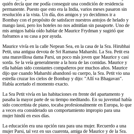
quién decía que me podía conseguir una condición de residencia
permanente. Puesto que esto era la India, varios meses pasaron sin
resolución a la vista. Un día, dos amigos y yo decidimos ir a
Bombay con el propósito de satisfacer nuestros antojos de helado y
mango lassi, pero los hoteles no nos admitían sin pasaporte. Uno de
mis amigos había oído hablar de Maurice Frydman y sugirió que
fuéramos a su casa a por ayuda.
Maurice vivía en la calle Nepean Sea, en la casa de la Sra. Hirubhai
Petit, una antigua devota de Sri Ramana Maharshi. La Sra. Petit era
una maravillosa dama Parsi, un poco más joven que Maurice y casi
sorda. Se la veía generalmente a la hora de las comidas. Maurice y
ella habían sido constantes compañeros por muchos años. Maurice
dijo que cuando Maharshi abandonó su cuerpo, la Sra. Petit vio una
estrella cruzar los cielos de Bombay y dijo: "Allí va Bhagavan".
Había acertado el momento exacto.
La Sra Petit vivía en las habitaciones en frente del apartamento y
pasaba la mayor parte de su tiempo meditando. En su juventud había
sido concertista de piano, tocaba profesionalmente en Europa, lo que
a veces era considerado un comportamiento impropio para una
mujer hindú en esos días.
La educación era una opción rara para una mujer. Recuerdo a una
mujer Parsi, tal vez en sus cuarenta, amiga de Maurice y de la Sra.