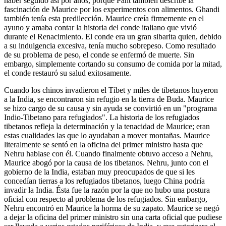
haber seguido así por años, porque Pant también describe la
fascinación de Maurice por los experimentos con alimentos. Ghandi
también tenía esta predilección. Maurice creía firmemente en el
ayuno y amaba contar la historia del conde italiano que vivió
durante el Renacimiento. El conde era un gran sibarita quien, debido
a su indulgencia excesiva, tenía mucho sobrepeso. Como resultado
de su problema de peso, el conde se enfermó de muerte. Sin
embargo, simplemente cortando su consumo de comida por la mitad,
el conde restauró su salud exitosamente.
Cuando los chinos invadieron el Tíbet y miles de tibetanos huyeron
a la India, se encontraron sin refugio en la tierra de Buda. Maurice
se hizo cargo de su causa y sin ayuda se convirtió en un "programa
Indio-Tibetano para refugiados". La historia de los refugiados
tibetanos refleja la determinación y la tenacidad de Maurice; eran
estas cualidades las que lo ayudaban a mover montañas. Maurice
literalmente se sentó en la oficina del primer ministro hasta que
Nehru hablase con él. Cuando finalmente obtuvo acceso a Nehru,
Maurice abogó por la causa de los tibetanos. Nehru, junto con el
gobierno de la India, estaban muy preocupados de que si les
concedían tierras a los refugiados tibetanos, luego China podría
invadir la India. Ésta fue la razón por la que no hubo una postura
oficial con respecto al problema de los refugiados. Sin embargo,
Nehru encontró en Maurice la horma de su zapato. Maurice se negó
a dejar la oficina del primer ministro sin una carta oficial que pudiese