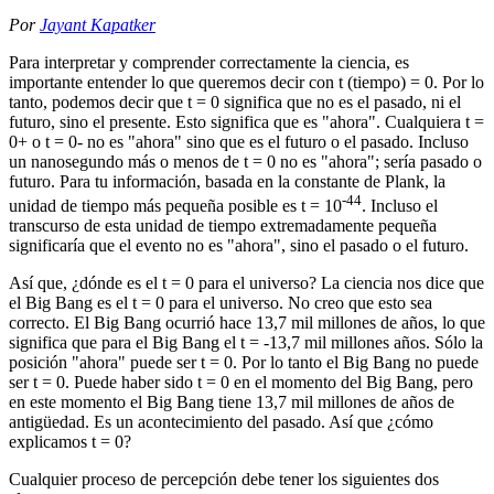
Por
Jayant Kapatker
Para interpretar y comprender correctamente la ciencia, es
importante entender lo que queremos decir con t (tiempo) = 0. Por lo
tanto, podemos decir que t = 0 significa que no es el pasado, ni el
futuro, sino el presente. Esto significa que es "ahora". Cualquiera t =
0+ o t = 0- no es "ahora" sino que es el futuro o el pasado. Incluso
un nanosegundo más o menos de t = 0 no es "ahora"; sería pasado o
futuro. Para tu información, basada en la constante de Plank, la
-44
unidad de tiempo más pequeña posible es t = 10
. Incluso el
transcurso de esta unidad de tiempo extremadamente pequeña
significaría que el evento no es "ahora", sino el pasado o el futuro.
Así que, ¿dónde es el t = 0 para el universo? La ciencia nos dice que
el Big Bang es el t = 0 para el universo. No creo que esto sea
correcto. El Big Bang ocurrió hace 13,7 mil millones de años, lo que
significa que para el Big Bang el t = -13,7 mil millones años. Sólo la
posición "ahora" puede ser t = 0. Por lo tanto el Big Bang no puede
ser t = 0. Puede haber sido t = 0 en el momento del Big Bang, pero
en este momento el Big Bang tiene 13,7 mil millones de años de
antigüedad. Es un acontecimiento del pasado. Así que ¿cómo
explicamos t = 0?
Cualquier proceso de percepción debe tener los siguientes dos