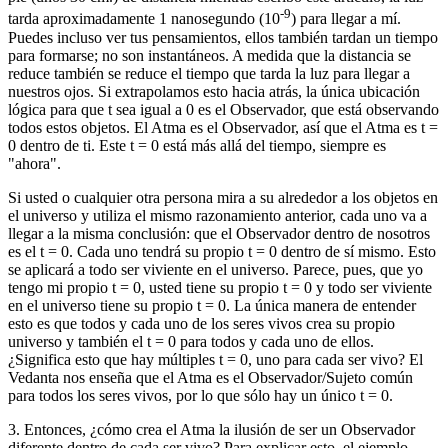
-9
tarda aproximadamente 1 nanosegundo (10
) para llegar a mí.
Puedes incluso ver tus pensamientos, ellos también tardan un tiempo
para formarse; no son instantáneos. A medida que la distancia se
reduce también se reduce el tiempo que tarda la luz para llegar a
nuestros ojos. Si extrapolamos esto hacia atrás, la única ubicación
lógica para que t sea igual a 0 es el Observador, que está observando
todos estos objetos. El Atma es el Observador, así que el Atma es t =
0 dentro de ti. Este t = 0 está más allá del tiempo, siempre es
"ahora".
Si usted o cualquier otra persona mira a su alrededor a los objetos en
el universo y utiliza el mismo razonamiento anterior, cada uno va a
llegar a la misma conclusión: que el Observador dentro de nosotros
es el t = 0. Cada uno tendrá su propio t = 0 dentro de sí mismo. Esto
se aplicará a todo ser viviente en el universo. Parece, pues, que yo
tengo mi propio t = 0, usted tiene su propio t = 0 y todo ser viviente
en el universo tiene su propio t = 0. La única manera de entender
esto es que todos y cada uno de los seres vivos crea su propio
universo y también el t = 0 para todos y cada uno de ellos.
¿Significa esto que hay múltiples t = 0, uno para cada ser vivo? El
Vedanta nos enseña que el Atma es el Observador/Sujeto común
para todos los seres vivos, por lo que sólo hay un único t = 0.
3. Entonces, ¿cómo crea el Atma la ilusión de ser un Observador
diferente dentro de cada ser vivo? Para explicar esto, el ejemplo