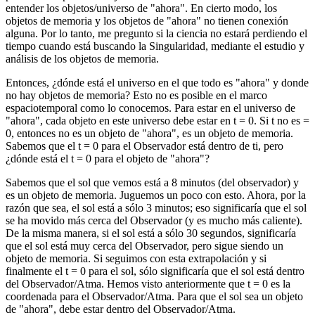
entender los objetos/universo de "ahora". En cierto modo, los
objetos de memoria y los objetos de "ahora" no tienen conexión
alguna. Por lo tanto, me pregunto si la ciencia no estará perdiendo el
tiempo cuando está buscando la Singularidad, mediante el estudio y
análisis de los objetos de memoria.
Entonces, ¿dónde está el universo en el que todo es "ahora" y donde
no hay objetos de memoria? Esto no es posible en el marco
espaciotemporal como lo conocemos. Para estar en el universo de
"ahora", cada objeto en este universo debe estar en t = 0. Si t no es =
0, entonces no es un objeto de "ahora", es un objeto de memoria.
Sabemos que el t = 0 para el Observador está dentro de ti, pero
¿dónde está el t = 0 para el objeto de "ahora"?
Sabemos que el sol que vemos está a 8 minutos (del observador) y
es un objeto de memoria. Juguemos un poco con esto. Ahora, por la
razón que sea, el sol está a sólo 3 minutos; eso significaría que el sol
se ha movido más cerca del Observador (y es mucho más caliente).
De la misma manera, si el sol está a sólo 30 segundos, significaría
que el sol está muy cerca del Observador, pero sigue siendo un
objeto de memoria. Si seguimos con esta extrapolación y si
finalmente el t = 0 para el sol, sólo significaría que el sol está dentro
del Observador/Atma. Hemos visto anteriormente que t = 0 es la
coordenada para el Observador/Atma. Para que el sol sea un objeto
de "ahora", debe estar dentro del Observador/Atma.