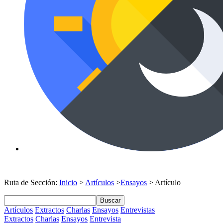
Ruta de Sección:
Inicio
>
Artículos
>
Ensayos
> Artículo
Buscar
Artículos
Extractos
Charlas
Ensayos
Entrevistas
Extractos
Charlas
Ensayos
Entrevista