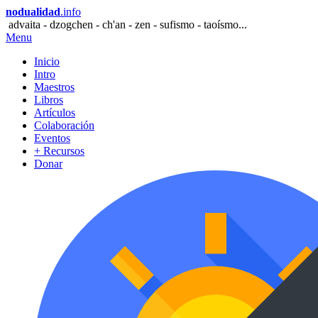
nodualidad
.info
advaita - dzogchen - ch'an - zen - sufismo - taoísmo...
Menu
Inicio
Intro
Maestros
Libros
Artículos
Colaboración
Eventos
+ Recursos
Donar