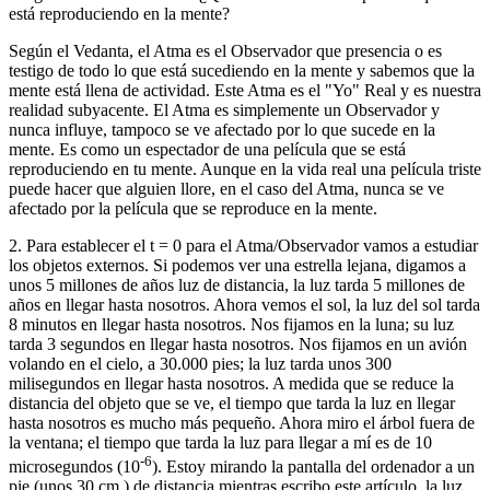
está reproduciendo en la mente?
Según el Vedanta, el Atma es el Observador que presencia o es
testigo de todo lo que está sucediendo en la mente y sabemos que la
mente está llena de actividad. Este Atma es el "Yo" Real y es nuestra
realidad subyacente. El Atma es simplemente un Observador y
nunca influye, tampoco se ve afectado por lo que sucede en la
mente. Es como un espectador de una película que se está
reproduciendo en tu mente. Aunque en la vida real una película triste
puede hacer que alguien llore, en el caso del Atma, nunca se ve
afectado por la película que se reproduce en la mente.
2. Para establecer el t = 0 para el Atma/Observador vamos a estudiar
los objetos externos. Si podemos ver una estrella lejana, digamos a
unos 5 millones de años luz de distancia, la luz tarda 5 millones de
años en llegar hasta nosotros. Ahora vemos el sol, la luz del sol tarda
8 minutos en llegar hasta nosotros. Nos fijamos en la luna; su luz
tarda 3 segundos en llegar hasta nosotros. Nos fijamos en un avión
volando en el cielo, a 30.000 pies; la luz tarda unos 300
milisegundos en llegar hasta nosotros. A medida que se reduce la
distancia del objeto que se ve, el tiempo que tarda la luz en llegar
hasta nosotros es mucho más pequeño. Ahora miro el árbol fuera de
la ventana; el tiempo que tarda la luz para llegar a mí es de 10
-6
microsegundos (10
). Estoy mirando la pantalla del ordenador a un
pie (unos 30 cm.) de distancia mientras escribo este artículo, la luz