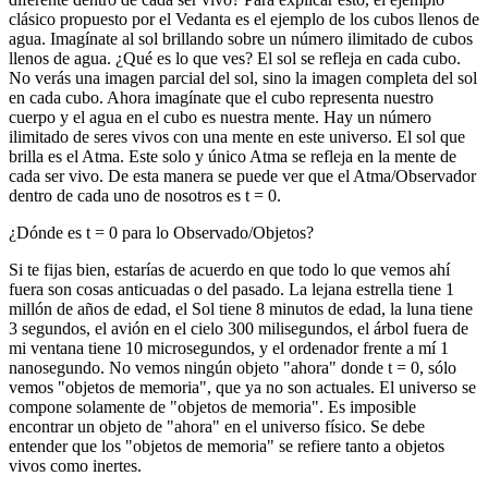
clásico propuesto por el Vedanta es el ejemplo de los cubos llenos de
agua. Imagínate al sol brillando sobre un número ilimitado de cubos
llenos de agua. ¿Qué es lo que ves? El sol se refleja en cada cubo.
No verás una imagen parcial del sol, sino la imagen completa del sol
en cada cubo. Ahora imagínate que el cubo representa nuestro
cuerpo y el agua en el cubo es nuestra mente. Hay un número
ilimitado de seres vivos con una mente en este universo. El sol que
brilla es el Atma. Este solo y único Atma se refleja en la mente de
cada ser vivo. De esta manera se puede ver que el Atma/Observador
dentro de cada uno de nosotros es t = 0.
¿Dónde es t = 0 para lo Observado/Objetos?
Si te fijas bien, estarías de acuerdo en que todo lo que vemos ahí
fuera son cosas anticuadas o del pasado. La lejana estrella tiene 1
millón de años de edad, el Sol tiene 8 minutos de edad, la luna tiene
3 segundos, el avión en el cielo 300 milisegundos, el árbol fuera de
mi ventana tiene 10 microsegundos, y el ordenador frente a mí 1
nanosegundo. No vemos ningún objeto "ahora" donde t = 0, sólo
vemos "objetos de memoria", que ya no son actuales. El universo se
compone solamente de "objetos de memoria". Es imposible
encontrar un objeto de "ahora" en el universo físico. Se debe
entender que los "objetos de memoria" se refiere tanto a objetos
vivos como inertes.