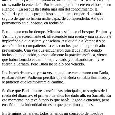
otros, nadie lo entenderá. Por lo tanto, permaneceré en el bosque en
silencio». La respuesta estaba más allá del conocimiento, la
sabiduría y el concepto; incluso si intentara compartirla, estaba
seguro de que no habría nadie capaz de comprenderla. Así que
permaneció en el bosque, en reclusión.
Pero no por mucho tiempo. Mientras estaba en el bosque, Brahma y
Vishnu aparecieron ante él, ofreciéndole una rueda y una caracola e
implorándole que saliera y enseñara. Así que fue a Varanasi y se
acercó a cinco compañeros ascetas con los que había practicado
previamente. Una vez que escucharon que Buda había dejado
incluso la meditación, y especialmente la práctica ascética, vieron
que había tomado el camino equivocado y lo abandonaron y se
fueron a Sarnath. Pero Buda no se dio por vencido.
Los buscó de nuevo, y esta vez, cuando se encontraron con Buda,
estaban felices. Pudieron percibir que el Buda se había iluminado y
le pidieron que les mostrara el camino.
Se dice que Buda dio tres enseñanzas principales, tres «giros de la
rueda del dharma»; el primero de ellos fue dado allí, en Sarnath. En
ese momento, no reveló todo lo que había llegado a entender, pero
enseñó que la indentidad no es lo que percibimos que es.
En términos generales, todos tenemos un concepto de nosotros