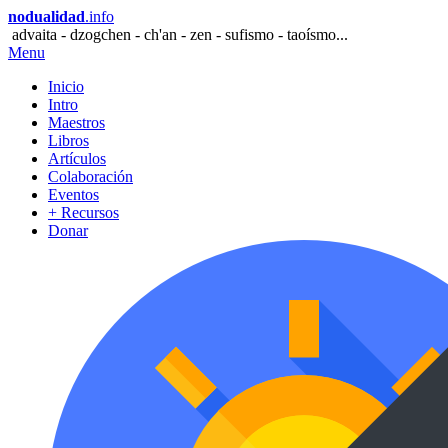
nodualidad
.info
advaita - dzogchen - ch'an - zen - sufismo - taoísmo...
Menu
Inicio
Intro
Maestros
Libros
Artículos
Colaboración
Eventos
+ Recursos
Donar