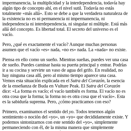
impermanencia, la multiplicidad y la interdependencia, todavía hay
algún tipo de concepto ahí, en el nivel sutil. Todavía no estás
totalmente «más allá». Esto se debe a que la verdadera naturaleza de
la existencia no es ni permanencia ni impermanencia, ni
independencia ni interdependencia, ni singular ni múltiple. Está más
allá del concepto. Es libertad total. El secreto del universo es el
vacío.
Pero, ¿qué es exactamente el vacío? Aunque muchas personas
asumen que el vacío «es» nada, «no es» nada. La «nada» no existe.
Piensa en ello como un sueño. Mientras sueñas, puedes ver una casa
de sueño. Puedes caminar hasta su puerta principal y entrar. Podrías
ir a su cocina y servirte un vaso de agua del grifo. En realidad, no
hay ninguna casa allí, pero al mismo tiempo aparece una casa.
Vemos esta situación explicada en el
Sutra del Corazón
, la esencia
de la enseñanza de Buda en Vulture Peak. El
Sutra del Corazón
dice: «La forma es vacío; el vacío también es forma. El vacío no es
otra cosa que la forma; la forma no es otra cosa que el vacío». Esta
es la sabiduría suprema. Pero, ¿cómo practicamos con eso?
Primero, examinamos el sentido del
yo
. Todos tenemos algún
sentimiento o noción del «yo», un «yo» que decididamente existe. Y
podemos sintonizarnos con este sentido del «yo», simplemente
permaneciendo con él, de la misma manera que simplemente