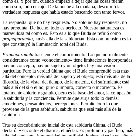
como es. Y por fin, cuando empezó a dejar que las cosas fueran
como son, todo encajó. De la noche a la mañana, descubrió la
verdadera respuesta que había estado buscando con tanto fervor.
La respuesta: que no hay respuesta. No solo no hay respuesta, no
hay pregunta. De hecho, todo es perfecto. Nuestra naturaleza es
maravillosa tal como es. Esto es a lo que Buda se refirió como
prajnaparamita
, «más allá de la sabiduría». Esta comprensión es lo
que constituyó la iluminación total del Buda.
Prajnaparamita
trasciende el conocimiento. Lo que normalmente
consideramos como «conocimiento» tiene limitaciones incorporadas:
hay un concepto, hay un sujeto y un objeto, hay una visión
particular. Pero la verdad última que el Buda comprendió está más
allá del concepto, más allá del sujeto y el objeto; está más allá de la
filosofía, de la vista, del tiempo, de la materia, del sufrimiento; está
más allá del sí o el no, puro o impuro, correcto o incorrecto. Es
totalmente abierto y gratuito, pero es la base del amor, la compasión,
la sabiduría y la conciencia. Permite que surja todo lo demás:
emociones, pensamientos, percepciones. Permite todo lo que
proviene de la gran sabiduría, sabiduría que está más allá de la
sabiduría.
Tras su descubrimiento inicial de esta sabiduría última, el Buda
declaró: «Encontré el dharma, el néctar. Es profundo y pacífico, más
allá del concepto, luminosidad no artificial. Incluso si se lo enseño a