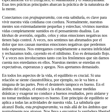
Esas tres prácticas principales abarcan la práctica de la naturaleza de
la mente.
Conectarnos con
prajnaparamita
, con esta sabiduría, es clave para
vivir nuestra vida cotidiana con cordura. Normalmente, nuestras
mentes son extremadamente pequeñas y estrechas; vivimos nuestras
vidas completamente sumidos en el pensamiento dualista. Las
kleshas
de aversión, orgullo, celos y otras emociones negativas nos
tienen bajo control. A veces, nos sentimos tan abrumados por el
dolor que nos causan nuestras emociones negativas que perdemos
toda esperanza. Nos entregamos completamente a nuestra infelicidad
y rechazamos todo, cayendo en el nihilismo. Eso es demasiado flojo.
Y a veces nos involucramos tanto con los fenómenos que sin darnos
cuenta nos enredamos en ellos. Nuestras mentes se enredan en
expectativas, esperanzas y apegos. Nos apretamos demasiado.
En todos los aspectos de la vida, el equilibrio es crucial. Si una
relación se siente claustrofóbica, por ejemplo, no le va bien a
ninguna de las partes. Pero el desinterés tampoco es bueno. En el
ámbito del trabajo, el estudio y la educación, tomar medidas
drásticas y exagerar no conduce a buenos resultados, pero aislarse y
no tomar medidas tampoco es bueno. Este principio de equilibrio se
aplica a todas las actividades de nuestra vida. La sabiduría que
alcanzó Buda, esta
prajnaparamita
, va más allá de los ámbitos que
normalmente nos atrapan. Nos lleva a encontrar la verdadera libertad