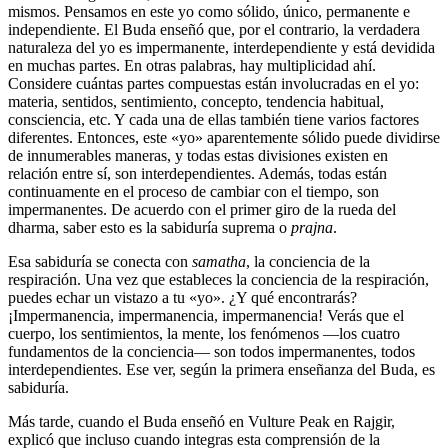
mismos. Pensamos en este yo como sólido, único, permanente e
independiente. El Buda enseñó que, por el contrario, la verdadera
naturaleza del yo es impermanente, interdependiente y está devidida
en muchas partes. En otras palabras, hay multiplicidad ahí.
Considere cuántas partes compuestas están involucradas en el yo:
materia, sentidos, sentimiento, concepto, tendencia habitual,
consciencia, etc. Y cada una de ellas también tiene varios factores
diferentes. Entonces, este «yo» aparentemente sólido puede dividirse
de innumerables maneras, y todas estas divisiones existen en
relación entre sí, son interdependientes. Además, todas están
continuamente en el proceso de cambiar con el tiempo, son
impermanentes. De acuerdo con el primer giro de la rueda del
dharma, saber esto es la sabiduría suprema o
prajna
.
Esa sabiduría se conecta con
samatha
, la conciencia de la
respiración. Una vez que estableces la conciencia de la respiración,
puedes echar un vistazo a tu «yo». ¿Y qué encontrarás?
¡Impermanencia, impermanencia, impermanencia! Verás que el
cuerpo, los sentimientos, la mente, los fenómenos ―los cuatro
fundamentos de la conciencia― son todos impermanentes, todos
interdependientes. Ese ver, según la primera enseñanza del Buda, es
sabiduría.
Más tarde, cuando el Buda enseñó en Vulture Peak en Rajgir,
explicó que incluso cuando integras esta comprensión de la