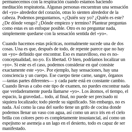
permanecemos con la respiración cuando estamos haciendo
meditación respiratoria. Algunas personas encuentran una sensación
del «yo» alrededor del corazón, otras lo sienten alrededor de la
cabeza. Podemos preguntarnos, «¿Quién soy yo? ¿Quién es este?
¿De dónde vengo? ¿Dónde empiezo y termino? Plantear preguntas
como estas es un enfoque posible. Otro es no preguntar nada,
simplemente quedarse con la sensación sentida del «yo».
Cuando hacemos estas prácticas, normalmente sucede una de dos
cosas. Una es que, después de todo, de repente parece que no hay
un «yo» definido que encontrar. Eso es maravilloso, eso es no-
conceptualidad, no-yo. Es libertad. O bien, podríamos localizar un
«yo». Si este es el caso, podemos considerar en qué consiste
exactamente este «yo». Por ejemplo, hay sensaciones, hay una
consciencia y un cuerpo. Ese cuerpo tiene carne, sangre, órganos
―tantas partes diferentes― y cada parte está en constante cambio.
Cuando llevas a cabo este tipo de examen, no puedes encontrar nada
que verdaderamente pueda llamarse «yo». Los átomos, el tiempo, el
espacio, la gravedad... todo, al final, no puede ser precisado ni
siquiera localizado; todo pierde su significado. Sin embargo, no es
nada. Así como la casa del sueño tiene un grifo de cocina donde
podemos llenar un vaso con agua, así como un arco iris en el cielo
brilla con colores pero es completamente insustancial, así como un
espejismo se asemeja a un lago en el desierto, todo es capaz de ser
manifestado.