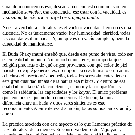
Cuando reconocemos eso, descansamos con esta comprensión en la
meditación
samatha
, esa conciencia, ese estar con la vacuidad, es
vipassana
, la práctica principal de
prajnaparamita
.
Nuestra verdadera naturaleza es el vacío o vacuidad. Pero no es una
ausencia. No es únicamente vacío: hay luminosidad, claridad, todas
las cualidades iluminadas. Y, aunque es un vacío completo, tiene la
capacidad de manifestarse.
El Buda Shakyamuni enseñó que, desde este punto de vista, todo ser
es en realidad un buda. No importa quién eres, no importa qué
religión practicas o de qué origen provienes, con qué color de piel
naciste o de qué género eres, no importa si eres humano o un animal
o incluso el insecto más pequeño, todos los seres sintientes tienen
esta gran cualidad innata de la naturaleza búdica. Y dentro de esa
cualidad innata están la conciencia, el amor y la compasión, así
como la sabiduría, las capacidades y los
kayas
. El único problema
que tenemos es que no lo reconocemos. De hecho, la única
diferencia entre un buda y otros seres sintientes es este
reconocimiento. Aparte de esa distinción, todos somos budas, aquí y
ahora.
La práctica asociada con este aspecto es lo que llamamos práctica de
la «naturaleza de la mente». Se conserva dentro del Vajrayana,
especialmente en el Dzogchen, el Mahamudra y el Madhyamaka.