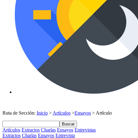
Ruta de Sección:
Inicio
>
Artículos
>
Ensayos
> Artículo
Buscar
Artículos
Extractos
Charlas
Ensayos
Entrevistas
Extractos
Charlas
Ensayos
Entrevista