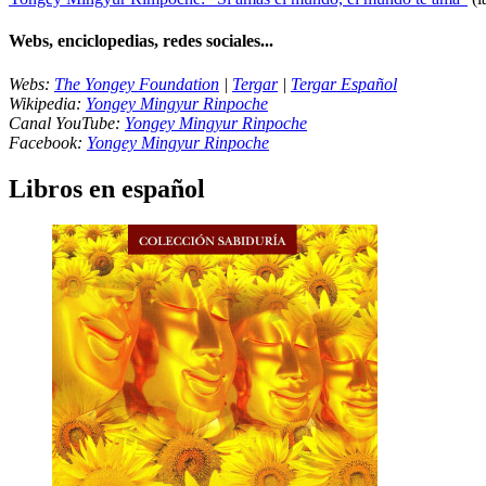
Webs, enciclopedias, redes sociales...
Webs:
The Yongey Foundation
|
Tergar
|
Tergar Español
Wikipedia:
Yongey Mingyur Rinpoche
Canal YouTube:
Yongey Mingyur Rinpoche
Facebook:
Yongey Mingyur Rinpoche
Libros en español