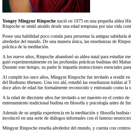
Yongey Mingyur Rinpoche
nació en 1975 en una pequeña aldea Hima
Rinpoche se sintió atraído desde una edad temprana por una vida conte
Posee una habilidad poco común para presentar la antigua sabiduría de
alrededor del mundo. De una manera única, las enseñanzas de Rinpoche
práctica de la meditación.
A los nueve años, Rinpoche abandonó su aldea natal para estudiar me
guió experimentalmente en las profundas prácticas budistas del Maha
Durante este tiempo, su padre le impartía instrucciones esenciales para
Al cumplir los once años, Mingyur Rinpoche fue invitado a residir en 
del Budismo tibetano. Una vez ahí, estudió las enseñanzas traídas al T
doce años de edad fue formalmente reconocido y entronado como la
A la edad de diecisiete años fue invitado a ser maestro en el centro d
entrenamiento tradicional budista en filosofía y psicología antes de fu
Además de su amplia experiencia en la meditación y filosofía budista t
involucró en una serie de diálogos informales con el famoso neurocie
Mingyur Rinpoche enseña alrededor del mundo, y cuenta con centros en 