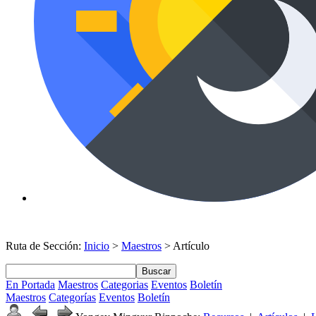
Ruta de Sección:
Inicio
>
Maestros
> Artículo
Buscar
En Portada
Maestros
Categorias
Eventos
Boletín
Maestros
Categorías
Eventos
Boletín