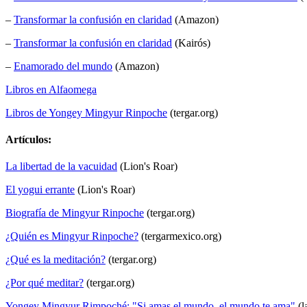
–
Transformar la confusión en claridad
(Amazon)
–
Transformar la confusión en claridad
(Kairós)
–
Enamorado del mundo
(Amazon)
Libros en Alfaomega
Libros de Yongey Mingyur Rinpoche
(tergar.org)
Artículos:
La libertad de la vacuidad
(Lion's Roar)
El yogui errante
(Lion's Roar)
Biografía de Mingyur Rinpoche
(tergar.org)
¿Quién es Mingyur Rinpoche?
(tergarmexico.org)
¿Qué es la meditación?
(tergar.org)
¿Por qué meditar?
(tergar.org)
Yongey Mingyur Rimpoché: "Si amas el mundo, el mundo te ama"
(