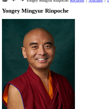
Yongey Mingyur Rinpoche:
Recursos
|
Artículos
|
L
Yongey Mingyur Rinpoche