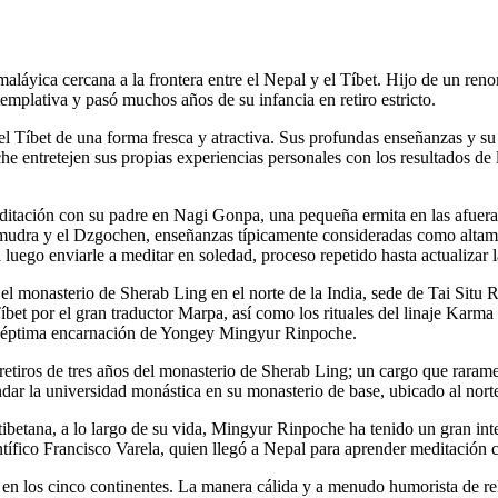
láyica cercana a la frontera entre el Nepal y el Tíbet. Hijo de un re
mplativa y pasó muchos años de su infancia en retiro estricto.
l Tíbet de una forma fresca y atractiva. Sus profundas enseñanzas y su
 entretejen sus propias experiencias personales con los resultados de 
ditación con su padre en Nagi Gonpa, una pequeña ermita en las afuera
mudra y el Dzgochen, enseñanzas típicamente consideradas como altame
 luego enviarle a meditar en soledad, proceso repetido hasta actualizar 
el monasterio de Sherab Ling en el norte de la India, sede de Tai Situ
íbet por el gran traductor Marpa, así como los rituales del linaje Karm
 séptima encarnación de Yongey Mingyur Rinpoche.
e retiros de tres años del monasterio de Sherab Ling; un cargo que rara
ndar la universidad monástica en su monasterio de base, ubicado al norte
ibetana, a lo largo de su vida, Mingyur Rinpoche ha tenido un gran inte
ntífico Francisco Varela, quien llegó a Nepal para aprender meditació
los cinco continentes. La manera cálida y a menudo humorista de relata