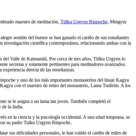
nombrado maestro de meditación,
Tülku Urgyen Rinpoche
, Mingyur
 alegre sentido del humor se han ganado el cariño de sus estudiantes
la investigación científica contemporánea, relacionando ambas con la
s del Valle de Katmandú. Por cerca de tres años, Tülku Urgyen lo
nte secretas y solamente pertinentes para meditadores avanzados.
la experiencia directa de las enseñanzas.
 Rinpoche y uno de los más importantes monasterios del linaje Kagyu
a Kagyu con el maestro de retiro del monasterio, Lama Tsultrim. A los
mente se le asigna a un lama tan joven. También completó el
 de la India.
rés en la ciencia y la psicología occidental. A una edad temprana, se
n con su padre Tulku Urgyen Rinpoche.
r sus dificultades personales, le han valido el cariño de miles de