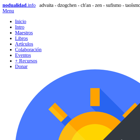
nodualidad
.info
advaita - dzogchen - ch'an - zen - sufismo - taoísmo
Menu
Inicio
Intro
Maestros
Libros
Artículos
Colaboración
Eventos
+ Recursos
Donar