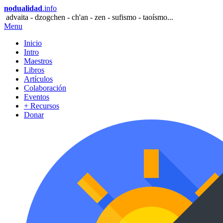
nodualidad
.info
advaita - dzogchen - ch'an - zen - sufismo - taoísmo...
Menu
Inicio
Intro
Maestros
Libros
Artículos
Colaboración
Eventos
+ Recursos
Donar