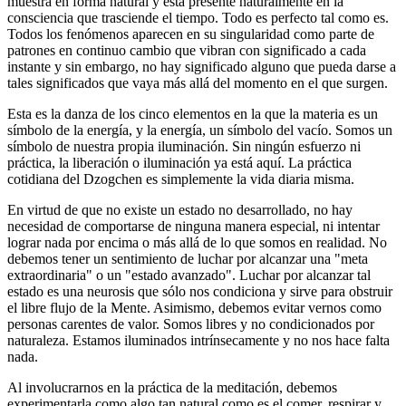
muestra en forma natural y está presente naturalmente en la
consciencia que trasciende el tiempo. Todo es perfecto tal como es.
Todos los fenómenos aparecen en su singularidad como parte de
patrones en continuo cambio que vibran con significado a cada
instante y sin embargo, no hay significado alguno que pueda darse a
tales significados que vaya más allá del momento en el que surgen.
Esta es la danza de los cinco elementos en la que la materia es un
símbolo de la energía, y la energía, un símbolo del vacío. Somos un
símbolo de nuestra propia iluminación. Sin ningún esfuerzo ni
práctica, la liberación o iluminación ya está aquí. La práctica
cotidiana del Dzogchen es simplemente la vida diaria misma.
En virtud de que no existe un estado no desarrollado, no hay
necesidad de comportarse de ninguna manera especial, ni intentar
lograr nada por encima o más allá de lo que somos en realidad. No
debemos tener un sentimiento de luchar por alcanzar una "meta
extraordinaria" o un "estado avanzado". Luchar por alcanzar tal
estado es una neurosis que sólo nos condiciona y sirve para obstruir
el libre flujo de la Mente. Asimismo, debemos evitar vernos como
personas carentes de valor. Somos libres y no condicionados por
naturaleza. Estamos iluminados intrínsecamente y no nos hace falta
nada.
Al involucrarnos en la práctica de la meditación, debemos
experimentarla como algo tan natural como es el comer, respirar y