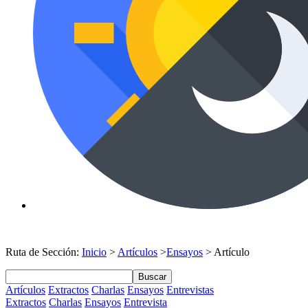
Ruta de Sección:
Inicio
>
Artículos
>
Ensayos
> Artículo
Buscar
Artículos
Extractos
Charlas
Ensayos
Entrevistas
Extractos
Charlas
Ensayos
Entrevista