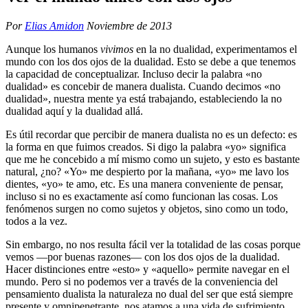
Por
Elias Amidon
Noviembre de 2013
Aunque los humanos
vivimos
en la no dualidad, experimentamos el
mundo con los dos ojos de la dualidad. Esto se debe a que tenemos
la capacidad de conceptualizar. Incluso decir la palabra «no
dualidad» es concebir de manera dualista. Cuando decimos «no
dualidad», nuestra mente ya está trabajando, estableciendo la no
dualidad aquí y la dualidad allá.
Es útil recordar que percibir de manera dualista no es un defecto: es
la forma en que fuimos creados. Si digo la palabra «yo» significa
que me he concebido a mí mismo como un sujeto, y esto es bastante
natural, ¿no? «Yo» me despierto por la mañana, «yo» me lavo los
dientes, «yo» te amo, etc. Es una manera conveniente de pensar,
incluso si no es exactamente así como funcionan las cosas. Los
fenómenos surgen no como sujetos y objetos, sino como un todo,
todos a la vez.
Sin embargo, no nos resulta fácil ver la totalidad de las cosas porque
vemos ―por buenas razones― con los dos ojos de la dualidad.
Hacer distinciones entre «esto» y «aquello» permite navegar en el
mundo. Pero si no podemos ver a través de la conveniencia del
pensamiento dualista la naturaleza no dual del ser que está siempre
presente y omnipenetrante, nos atamos a una vida de sufrimiento.