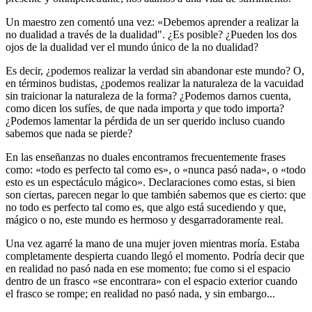
Un maestro zen comentó una vez: «Debemos aprender a realizar la
no dualidad a través de la dualidad". ¿Es posible? ¿Pueden los dos
ojos de la dualidad ver el mundo único de la no dualidad?
Es decir, ¿podemos realizar la verdad sin abandonar este mundo? O,
en términos budistas, ¿podemos realizar la naturaleza de la vacuidad
sin traicionar la naturaleza de la forma? ¿Podemos darnos cuenta,
como dicen los sufíes, de que nada importa
y
que todo importa?
¿Podemos lamentar la pérdida de un ser querido incluso cuando
sabemos que nada se pierde?
En las enseñanzas no duales encontramos frecuentemente frases
como: «todo es perfecto tal como es», o «nunca pasó nada», o «todo
esto es un espectáculo mágico». Declaraciones como estas, si bien
son ciertas, parecen negar lo que también sabemos que es cierto: que
no todo es perfecto tal como es, que algo está sucediendo y que,
mágico o no, este mundo es hermoso y desgarradoramente real.
Una vez agarré la mano de una mujer joven mientras moría. Estaba
completamente despierta cuando llegó el momento. Podría decir que
en realidad no pasó nada en ese momento; fue como si el espacio
dentro de un frasco «se encontrara» con el espacio exterior cuando
el frasco se rompe; en realidad no pasó nada, y sin embargo...