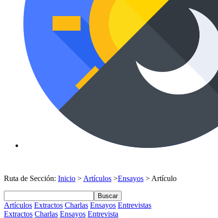
Ruta de Sección:
Inicio
>
Artículos
>
Ensayos
> Artículo
Buscar
Artículos
Extractos
Charlas
Ensayos
Entrevistas
Extractos
Charlas
Ensayos
Entrevista