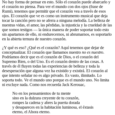
No hay forma de pensar en esto. Sólo el corazón puede abarcarlo y
el corazón no piensa. Para ver el mundo con dos ojos (frase de
Rumi), tenemos que permitir que el corazón vea a través de esos
ojos. El corazón que ve es como un instrumento musical que deja
tocar la canción pero no se aferra a ninguna melodía. La belleza de
nuestras vidas, el amor, las pérdidas, la injusticia y la crueldad de las
que somos testigos — la única manera de poder soportar todo esto
sin apartarnos de ello, ni endurecernos, ni abrumarnos, es soportarlo
en la abierta ternura de nuestro corazón.
¿Y qué es eso? ¿Qué es el corazón? Aquí tenemos que dejar de
conceptualizar. El corazón que llamamos nuestro
no es nuestro
.
Podríamos decir que es el corazón de Dios, o el corazón del
Supremo Bien, o del Uno. Es el corazón dentro de las cosas. A
través de él fluyen todas las experiencias de belleza y toda la
desesperación que alguna vez ha existido y existirá. El corazón al
que intento señalar no es algo privado. Es vasto, ilimitado. Lo
soporta todo. Ve el mundo uno porque es el mundo uno. No limita
ni excluye nada. Como nos recuerda Jack Kerouac,
No en los pensamientos de tu mente
sino en la dulzura creyente de tu corazón,
rompes la cadena y abres la puerta dorada
y desapareces en la habitación luminosa, el éxtasis
eterno, el Ahora eterno.