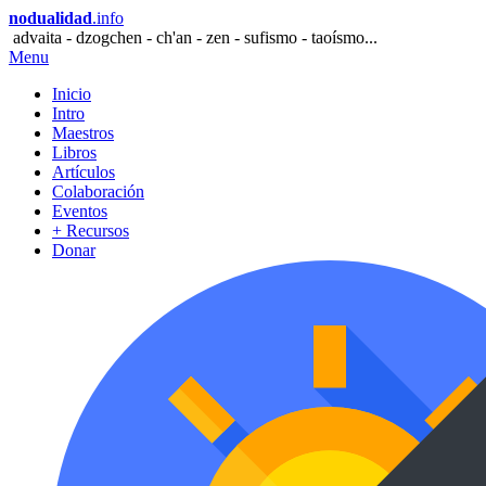
nodualidad
.info
advaita - dzogchen - ch'an - zen - sufismo - taoísmo...
Menu
Inicio
Intro
Maestros
Libros
Artículos
Colaboración
Eventos
+ Recursos
Donar