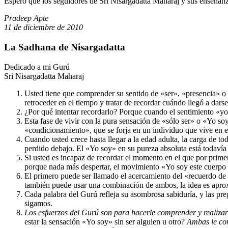
Espero que los seguidores de Sri Nisargadatta Maharaj y sus enseñanz
Pradeep Apte
11 de diciembre de 2010
La Sadhana de Nisargadatta
Dedicado a mi Gurú
Sri Nisargadatta Maharaj
Usted tiene que comprender su sentido de «ser», «presencia» o
retroceder en el tiempo y tratar de recordar cuándo llegó a dars
¿Por qué intentar recordarlo? Porque cuando el sentimiento «yo 
Esta fase de vivir con la pura sensación de «sólo ser» o «Yo s
«condicionamiento», que se forja en un individuo que vive en el
Cuando usted crece hasta llegar a la edad adulta, la carga de 
perdido debajo. El «Yo soy» en su pureza absoluta está todavía
Si usted es incapaz de recordar el momento en el que por primer
porque nada más despertar, el movimiento «Yo soy este cuerpo 
El primero puede ser llamado el acercamiento del «recuerdo de 
también puede usar una combinación de ambos, la idea es aprox
Cada palabra del Gurú refleja su asombrosa sabiduría, y las pre
sigamos.
Los esfuerzos del Gurú son para hacerle comprender y realiza
estar la sensación «Yo soy» sin ser alguien u otro?
Ambas le con