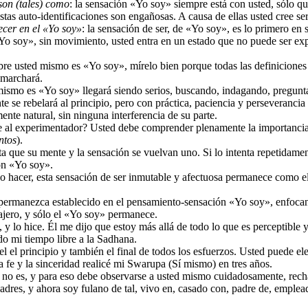
son (tales) como
: la sensación «Yo soy» siempre está con usted, sólo qu
stas auto-identificaciones son engañosas. A causa de ellas usted cree ser
cer en el «Yo soy»
: la sensación de ser, de «Yo soy», es lo primero en
o soy», sin movimiento, usted entra en un estado que no puede ser ex
e usted mismo es «Yo soy», mírelo bien porque todas las definiciones ú
 marchará.
mismo es «Yo soy» llegará siendo serios, buscando, indagando, pregunta
 se rebelará al principio, pero con práctica, paciencia y perseverancia
te natural, sin ninguna interferencia de su parte.
ige al experimentador? Usted debe comprender plenamente la importanci
ntos
).
a que su mente y la sensación se vuelvan uno. Si lo intenta repetidament
ón «Yo soy».
 o hacer, esta sensación de ser inmutable y afectuosa permanece como 
o permanezca establecido en el pensamiento-sensación «Yo soy», enfoc
sajero, y sólo el «Yo soy» permanece.
 lo hice. Él me dijo que estoy más allá de todo lo que es perceptible y
do mi tiempo libre a la Sadhana.
 el principio y también el final de todos los esfuerzos. Usted puede ele
 fe y la sinceridad realicé mi Swarupa (Sí mismo) en tres años.
ue no es, y para eso debe observarse a usted mismo cuidadosamente, re
dres, y ahora soy fulano de tal, vivo en, casado con, padre de, emplead