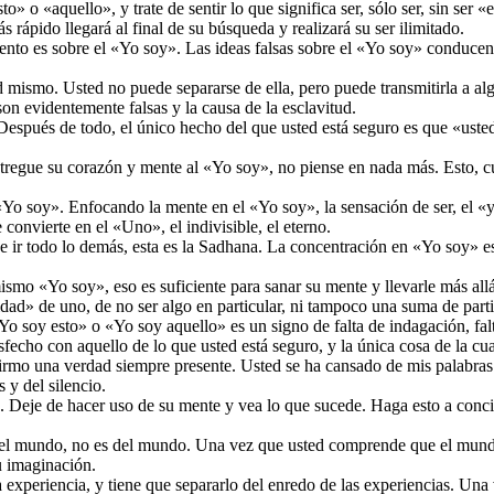
» o «aquello», y trate de sentir lo que significa ser, sólo ser, sin ser
 rápido llegará al final de su búsqueda y realizará su ser ilimitado.
to es sobre el «Yo soy». Las ideas falsas sobre el «Yo soy» conducen a 
mismo. Usted no puede separarse de ella, pero puede transmitirla a algo
son evidentemente falsas y la causa de la esclavitud.
pués de todo, el único hecho del que usted está seguro es que «usted 
egue su corazón y mente al «Yo soy», no piense en nada más. Esto, cuan
o soy». Enfocando la mente en el «Yo soy», la sensación de ser, el «yo
onvierte en el «Uno», el indivisible, el eterno.
e ir todo lo demás, esta es la Sadhana. La concentración en «Yo soy» es
smo «Yo soy», eso es suficiente para sanar su mente y llevarle más all
d» de uno, de no ser algo en particular, ni tampoco una suma de particula
«Yo soy esto» o «Yo soy aquello» es un signo de falta de indagación, fal
echo con aquello de lo que usted está seguro, y la única cosa de la cu
rmo una verdad siempre presente. Usted se ha cansado de mis palabras p
 y del silencio.
 Deje de hacer uso de su mente y vea lo que sucede. Haga esto a concie
 el mundo, no es del mundo. Una vez que usted comprende que el mundo 
u imaginación.
experiencia, y tiene que separarlo del enredo de las experiencias. Una