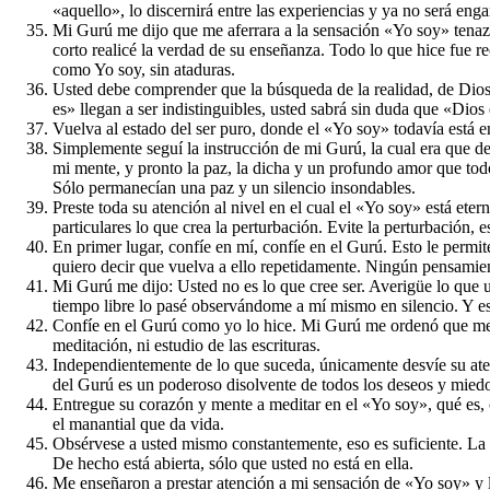
«aquello», lo discernirá entre las experiencias y ya no será en
Mi Gurú me dijo que me aferrara a la sensación «Yo soy» tenaz
corto realicé la verdad de su enseñanza. Todo lo que hice fue r
como Yo soy, sin ataduras.
Usted debe comprender que la búsqueda de la realidad, de Dio
es» llegan a ser indistinguibles, usted sabrá sin duda que «D
Vuelva al estado del ser puro, donde el «Yo soy» todavía está e
Simplemente seguí la instrucción de mi Gurú, la cual era que d
mi mente, y pronto la paz, la dicha y un profundo amor que tod
Sólo permanecían una paz y un silencio insondables.
Preste toda su atención al nivel en el cual el «Yo soy» está ete
particulares lo que crea la perturbación. Evite la perturbación, e
En primer lugar, confíe en mí, confíe en el Gurú. Esto le permi
quiero decir que vuelva a ello repetidamente. Ningún pensamient
Mi Gurú me dijo: Usted no es lo que cree ser. Averigüe lo que 
tiempo libre lo pasé observándome a mí mismo en silencio. Y est
Confíe en el Gurú como yo lo hice. Mi Gurú me ordenó que me o
meditación, ni estudio de las escrituras.
Independientemente de lo que suceda, únicamente desvíe su aten
del Gurú es un poderoso disolvente de todos los deseos y mied
Entregue su corazón y mente a meditar en el «Yo soy», qué es, c
el manantial que da vida.
Obsérvese a usted mismo constantemente, eso es suficiente. La pu
De hecho está abierta, sólo que usted no está en ella.
Me enseñaron a prestar atención a mi sensación de «Yo soy» y l