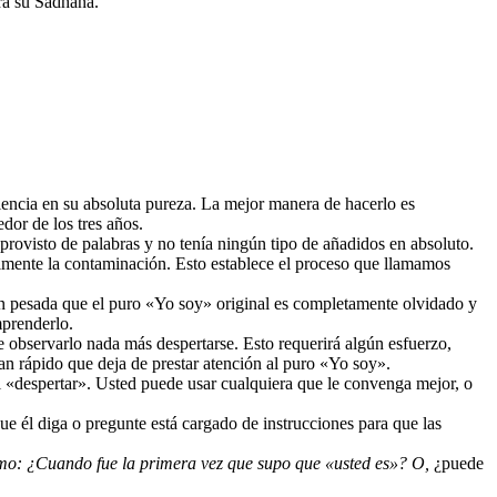
ra su Sadhana.
encia en su absoluta pureza. La mejor manera de hacerlo es
dor de los tres años.
provisto de palabras y no tenía ningún tipo de añadidos en absoluto.
almente la contaminación. Esto establece el proceso que llamamos
tan pesada que el puro «Yo soy» original es completamente olvidado y
mprenderlo.
e observarlo nada más despertarse. Esto requerirá algún esfuerzo,
n rápido que deja de prestar atención al puro «Yo soy».
l «despertar». Usted puede usar cualquiera que le convenga mejor, o
e él diga o pregunte está cargado de instrucciones para que las
omo: ¿Cuando fue la primera vez que supo que «usted es»? O,
¿puede