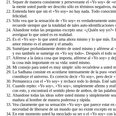
Separe de manera consistente y perseverante el «Yo soy» de «esto
la mente usted puede ser descrito sólo en términos negativos, más
Entienda bien que sin el «Yo soy» no hay nada. Todo conocimien
felicidad.
Sólo vea que la sensación de «Yo soy» es verdaderamente usted 
recuerde siempre que la totalidad de tales auto-identificaciones 
Abandone todas las preguntas excepto una: «¿Quién soy yo?» Des
averiguar lo que usted es en realidad.
Es el «Yo soy» lo que usted ama ahora mismo y lo que más. Entr
amor mismo es el amante y el amado.
Sumérjase profundamente dentro de usted mismo y aférrese al «Y
y eso también se sumerge en «Yo soy todo». Después el todo se c
Aférrese a la única cosa que importa, aférrese al «Yo soy» y dej
la cosa más importante en su vida: usted mismo.
Mi consejo para usted es muy simple: sólo recuérdese a usted mi
La Sadhana consiste en acordarse intensamente de la pura «eseida
constituye el universo. Es correcto decir «Yo soy», pero decir 
Permanezca con el «Yo soy» y rechace todo lo demás. Esté satisf
Cuando repito: «Yo soy», «Yo soy», simplemente afirmo y reafi
con esto, y encontrará el sentido pleno de ambos, de las palabras
Abandone todas las ideas sobre usted mismo y simplemente sea.
madura al hombre de manera poderosa y rápida.
Vea claramente que su sensación «Yo soy» que parece estar en
necesidad de liberarse de un mundo que no existe excepto en s
En este momento usted ha mezclado su ser o el «Yo soy» con la 