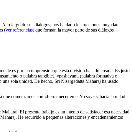
. A lo largo de sus diálogos, nos ha dado instrucciones muy claras
s (
ver referencias
) que forman la mayor parte de sus diálogos
ente es por la comprensión que esta división ha sido creada. Es justo
samiento o palabra tangible), «pashayanti (palabra formativa o
mo una sola unidad. De hecho, Sri Nisargadatta Maharaj ha usado
. Así que comenzamos con «Permanecer en el Yo soy» y hacia la mitad
 Maharaj. El presente trabajo es un intento de satisfacer esa necesidad
e Maharaj. He recurrido a pequeñas alteraciones y encadenamientos