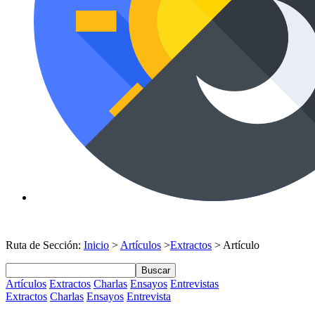
Ruta de Sección:
Inicio
>
Artículos
>
Extractos
> Artículo
Buscar
Artículos
Extractos
Charlas
Ensayos
Entrevistas
Extractos
Charlas
Ensayos
Entrevista