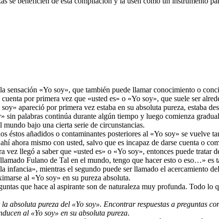
as se beneficien de esta compilación y la usen como un instrumento pa
 la sensación «Yo soy», que también puede llamar conocimiento o conci
e cuenta por primera vez que «usted es» o «Yo soy», que suele ser alrede
soy» apareció por primera vez estaba en su absoluta pureza, estaba des
oy» sin palabras continúa durante algún tiempo y luego comienza gradu
 mundo bajo una cierta serie de circunstancias.
todos éstos añadidos o contaminantes posteriores al «Yo soy» se vuelve 
 ahí ahora mismo con usted, salvo que es incapaz de darse cuenta o co
a vez llegó a saber que «usted es» o «Yo soy», entonces puede tratar d
llamado Fulano de Tal en el mundo, tengo que hacer esto o eso…» es ta
la infancia», mientras el segundo puede ser llamado el acercamiento de
imarse al «Yo soy» en su pureza absoluta.
guntas que hace al aspirante son de naturaleza muy profunda. Todo lo qu
r la absoluta pureza del «Yo soy». Encontrar respuestas a preguntas c
ducen al «Yo soy» en su absoluta pureza
.