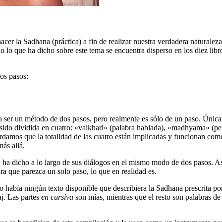
er la Sadhana (práctica) a fin de realizar nuestra verdadera naturaleza
lo que ha dicho sobre este tema se encuentra disperso en los diez libro
os pasos:
 ser un método de dos pasos, pero realmente es sólo de un paso. Únicam
sido dividida en cuatro: «vaikhari» (palabra hablada), «madhyama» (pen
ordamos que la totalidad de las cuatro están implicadas y funcionan co
más allá.
raj ha dicho a lo largo de sus diálogos en el mismo modo de dos pasos
a que parezca un solo paso, lo que en realidad es.
 había ningún texto disponible que describiera la Sadhana prescrita por
j. Las partes
en cursiva
son mías, mientras que el resto son palabras d