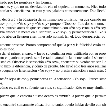
gañado por los nombres y las formas.
mente, y que no me desviara de ella ni siquiera un momento. Hice todo
ecordar su enseñanza, su cara y sus palabras constantemente. Esto llevó 
s, del Gurú y la búsqueda del sí mismo son lo mismo, ya que cuando u
ios es» porque «Yo soy» y «Yo soy» porque «Dios es». Los dos son uno.
n su pureza antes de que sea contaminado con «Yo soy esto» o «Yo soy a
ebía enfocar la mente en el ser puro, «Yo soy», y permanecer en él. Yo 
o lo abarca llegaron a ser mi estado normal. En él, todo desaparecía: 
rnamente presente. Pronto comprenderá que la paz y la felicidad están en 
so es todo.
te dar el primer el paso, y luego su confianza será justificada por su p
o en particular puede ser el estado natural de la mente, sólo el silenci
usted es. Observe la sensación «Yo soy», encuentre su verdadero ser. Le
o hizo la diferencia, y cómo de pronto. Me llevó sólo tres años realiza
cupara de la sensación «Yo soy» y no prestara atención a nada más. Só
ción lejos de eso y permanezca en la sensación «Yo soy». Parece simpl
os.
ómo es, cuál es su fuente, su vida, su significado. Esto es muy similar
erta que le encierra a usted dentro es también la puerta que le permite 
o encontré sumamente eficaz. Por lo tanto, puedo hablar de ello con pl