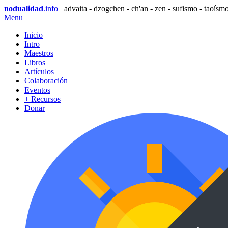
nodualidad
.info
advaita - dzogchen - ch'an - zen - sufismo - taoísmo
Menu
Inicio
Intro
Maestros
Libros
Artículos
Colaboración
Eventos
+ Recursos
Donar