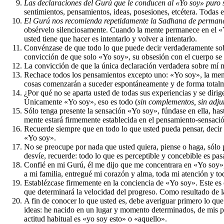
Las declaraciones del Gurú que le conducen al «Yo soy» puro 
sentimientos, pensamientos, ideas, posesiones, etcétera. Todas e
El Gurú nos recomienda repetidamente la Sadhana de permane
obsérvelo silenciosamente. Cuando la mente permanece en el «Y
usted tiene que hacer es intentarlo y volver a intentarlo.
Convénzase de que todo lo que puede decir verdaderamente sobr
convicción de que solo «Yo soy», su obsesión con el cuerpo se
La convicción de que la única declaración verdadera sobre mí 
Rechace todos los pensamientos excepto uno: «Yo soy», la mente
cosas comenzarán a suceder espontáneamente y de forma totalmen
¿Por qué no se aparta usted de todas sus experiencias y se dir
Únicamente «Yo soy», eso es todo (
sin complementos, sin adju
Sólo tenga presente la sensación «Yo soy», fúndase en ella, hast
mente estará firmemente establecida en el pensamiento-sensaci
Recuerde siempre que en todo lo que usted pueda pensar, decir
«Yo soy».
No se preocupe por nada que usted quiera, piense o haga, sól
desvíe, recuerde: todo lo que es perceptible y concebible es pa
Confié en mi Gurú, él me dijo que me concentrara en «Yo soy», y
a mi familia, entregué mi corazón y alma, toda mi atención y to
Establézcase firmemente en la conciencia de «Yo soy». Este es el
que determinará la velocidad del progreso. Como resultado de la
A fin de conocer lo que usted es, debe averiguar primero lo q
ideas: he nacido en un lugar y momento determinados, de mis pa
actitud habitual es «yo soy esto» o «aquello».