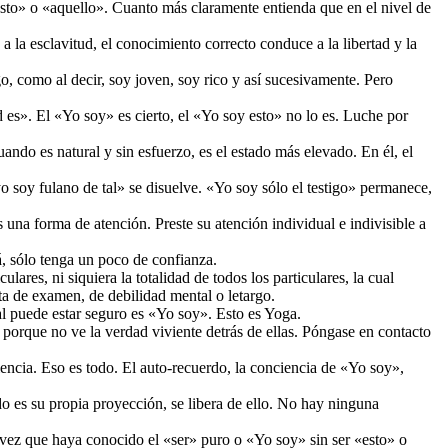
 «esto» o «aquello». Cuanto más claramente entienda que en el nivel de
la esclavitud, el conocimiento correcto conduce a la libertad y la
, como al decir, soy joven, soy rico y así sucesivamente. Pero
es». El «Yo soy» es cierto, el «Yo soy esto» no lo es. Luche por
do es natural y sin esfuerzo, es el estado más elevado. En él, el
 soy fulano de tal» se disuelve. «Yo soy sólo el testigo» permanece,
 una forma de atención. Preste su atención individual e indivisible a
á, sólo tenga un poco de confianza.
res, ni siquiera la totalidad de todos los particulares, la cual
ta de examen, de debilidad mental o letargo.
al puede estar seguro es «Yo soy». Esto es Yoga.
orque no ve la verdad viviente detrás de ellas. Póngase en contacto
ncia. Eso es todo. El auto-recuerdo, la conciencia de «Yo soy»,
es su propia proyección, se libera de ello. No hay ninguna
 vez que haya conocido el «ser» puro o «Yo soy» sin ser «esto» o