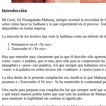
Introducción
Mi Gurú, Sri Nisargadatta Maharaj, siempre acentuó la necesidad de hac
sobre cómo hacer la Sadhana y lo que experimentó en el proceso. Todo 
disponibles en forma impresa.
La mayoría de los lectores han visto la Sadhana como un método de d
Permanecer en el «Yo soy».
Trascender el «Yo soy».
Hay que entender muy claramente que lo que él describe sólo aparenta
como «vani» o palabra, que es una, pero sólo para la comprensión ha 
intangible) y «para» (sin palabra). Así que siempre que hablamos rec
«vani» o la palabra en orden inverso (de «vaikhari» a «para») para ir 
La idea detrás de la presente compilación era clasificar lo que Maha
pasamos a «Trascender el Yo soy». Se ha mantenido la continuidad par
Otra razón para preparar esta compilación fue que siempre sentí que no
y qué mejor manera podría haber que usar solo las palabras de Mahara
para mantener la legibilidad sin cambiar el significado.