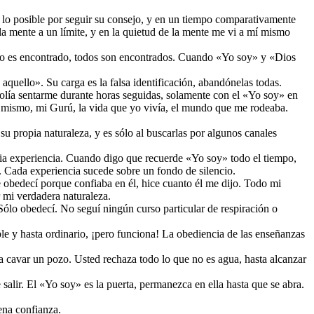
 lo posible por seguir su consejo, y en un tiempo comparativamente
la mente a un límite, y en la quietud de la mente me vi a mí mismo
no es encontrado, todos son encontrados. Cuando «Yo soy» y «Dios
quello». Su carga es la falsa identificación, abandónelas todas.
solía sentarme durante horas seguidas, solamente con el «Yo soy» en
yo mismo, mi Gurú, la vida que yo vivía, el mundo que me rodeaba.
su propia naturaleza, y es sólo al buscarlas por algunos canales
ropia experiencia. Cuando digo que recuerde «Yo soy» todo el tiempo,
o. Cada experiencia sucede sobre un fondo de silencio.
 obedecí porque confiaba en él, hice cuanto él me dijo. Todo mi
r mi verdadera naturaleza.
lo obedecí. No seguí ningún curso particular de respiración o
e y hasta ordinario, ¡pero funciona! La obediencia de las enseñanzas
 a cavar un pozo. Usted rechaza todo lo que no es agua, hasta alcanzar
salir. El «Yo soy» es la puerta, permanezca en ella hasta que se abra.
ena confianza.