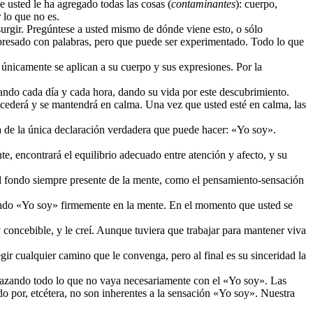
e usted le ha agregado todas las cosas (
contaminantes
): cuerpo,
 lo que no es.
 surgir. Pregúntese a usted mismo de dónde viene esto, o sólo
presado con palabras, pero que puede ser experimentado. Todo lo que
nicamente se aplican a su cuerpo y sus expresiones. Por la
ndo cada día y cada hora, dando su vida por este descubrimiento.
 cederá y se mantendrá en calma. Una vez que usted esté en calma, las
a de la única declaración verdadera que puede hacer: «Yo soy».
e, encontrará el equilibrio adecuado entre atención y afecto, y su
el fondo siempre presente de la mente, como el pensamiento-sensación
ando «Yo soy» firmemente en la mente. En el momento que usted se
 concebible, y le creí. Aunque tuviera que trabajar para mantener viva
gir cualquier camino que le convenga, pero al final es su sinceridad la
chazando todo lo que no vaya necesariamente con el «Yo soy». Las
o por, etcétera, no son inherentes a la sensación «Yo soy». Nuestra