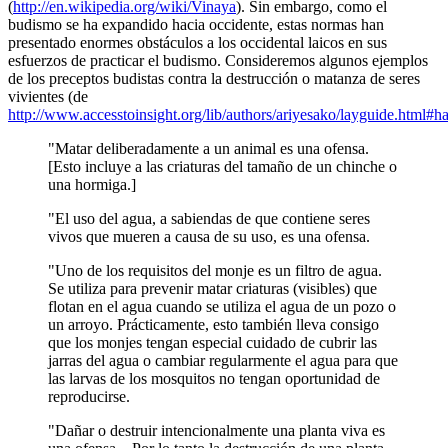
(
http://en.wikipedia.org/wiki/Vinaya
). Sin embargo, como el
budismo se ha expandido hacia occidente, estas normas han
presentado enormes obstáculos a los occidental laicos en sus
esfuerzos de practicar el budismo. Consideremos algunos ejemplos
de los preceptos budistas contra la destrucción o matanza de seres
vivientes (de
http://www.accesstoinsight.org/lib/authors/ariyesako/layguide.html#h
"Matar deliberadamente a un animal es una ofensa.
[Esto incluye a las criaturas del tamaño de un chinche o
una hormiga.]
"El uso del agua, a sabiendas de que contiene seres
vivos que mueren a causa de su uso, es una ofensa.
"Uno de los requisitos del monje es un filtro de agua.
Se utiliza para prevenir matar criaturas (visibles) que
flotan en el agua cuando se utiliza el agua de un pozo o
un arroyo. Prácticamente, esto también lleva consigo
que los monjes tengan especial cuidado de cubrir las
jarras del agua o cambiar regularmente el agua para que
las larvas de los mosquitos no tengan oportunidad de
reproducirse.
"Dañar o destruir intencionalmente una planta viva es