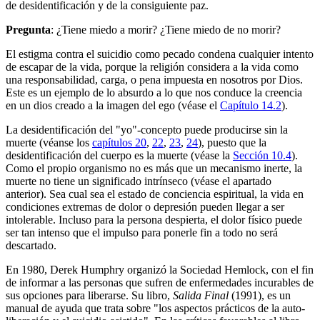
de desidentificación y de la consiguiente paz.
Pregunta
: ¿Tiene miedo a morir? ¿Tiene miedo de no morir?
El estigma contra el suicidio como pecado condena cualquier intento
de escapar de la vida, porque la religión considera a la vida como
una responsabilidad, carga, o pena impuesta en nosotros por Dios.
Este es un ejemplo de lo absurdo a lo que nos conduce la creencia
en un dios creado a la imagen del ego (véase el
Capítulo 14.2
).
La desidentificación del "yo"-concepto puede producirse sin la
muerte (véanse los
capítulos 20
,
22
,
23
,
24
), puesto que la
desidentificación del cuerpo es la muerte (véase la
Sección 10.4
).
Como el propio organismo no es más que un mecanismo inerte, la
muerte no tiene un significado intrínseco (véase el apartado
anterior). Sea cual sea el estado de conciencia espiritual, la vida en
condiciones extremas de dolor o depresión pueden llegar a ser
intolerable. Incluso para la persona despierta, el dolor físico puede
ser tan intenso que el impulso para ponerle fin a todo no será
descartado.
En 1980, Derek Humphry organizó la Sociedad Hemlock, con el fin
de informar a las personas que sufren de enfermedades incurables de
sus opciones para liberarse. Su libro,
Salida Final
(1991), es un
manual de ayuda que trata sobre "los aspectos prácticos de la auto-