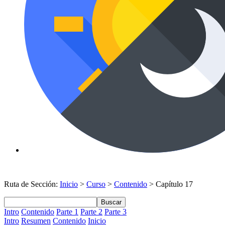
Ruta de Sección:
Inicio
>
Curso
>
Contenido
> Capítulo 17
Buscar
Intro
Contenido
Parte 1
Parte 2
Parte 3
Intro
Resumen
Contenido
Inicio