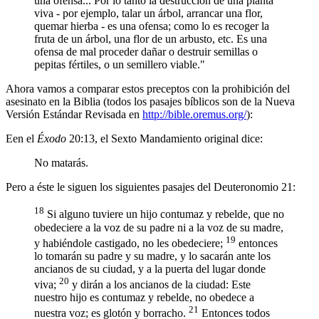
una ofensa... Por lo tanto la destrucción de una planta
viva - por ejemplo, talar un árbol, arrancar una flor,
quemar hierba - es una ofensa; como lo es recoger la
fruta de un árbol, una flor de un arbusto, etc. Es una
ofensa de mal proceder dañar o destruir semillas o
pepitas fértiles, o un semillero viable."
Ahora vamos a comparar estos preceptos con la prohibición del
asesinato en la Biblia (todos los pasajes bíblicos son de la Nueva
Versión Estándar Revisada en
http://bible.oremus.org/
):
Een el
Éxodo
20:13, el Sexto Mandamiento original dice:
No matarás.
Pero a éste le siguen los siguientes pasajes del Deuteronomio 21:
18
Si alguno tuviere un hijo contumaz y rebelde, que no
obedeciere a la voz de su padre ni a la voz de su madre,
19
y habiéndole castigado, no les obedeciere;
entonces
lo tomarán su padre y su madre, y lo sacarán ante los
ancianos de su ciudad, y a la puerta del lugar donde
20
viva;
y dirán a los ancianos de la ciudad: Este
nuestro hijo es contumaz y rebelde, no obedece a
21
nuestra voz; es glotón y borracho.
Entonces todos