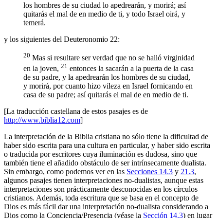
los hombres de su ciudad lo apedrearán, y morirá; así
quitarás el mal de en medio de ti, y todo Israel oirá, y
temerá.
y los siguientes del Deuteronomio 22:
20
Mas si resultare ser verdad que no se halló virginidad
21
en la joven,
entonces la sacarán a la puerta de la casa
de su padre, y la apedrearán los hombres de su ciudad,
y morirá, por cuanto hizo vileza en Israel fornicando en
casa de su padre; así quitarás el mal de en medio de ti.
[La traducción castellana de estos pasajes es de
http://www.biblia12.com
]
La interpretación de la Biblia cristiana no sólo tiene la dificultad de
haber sido escrita para una cultura en particular, y haber sido escrita
o traducida por escritores cuya iluminación es dudosa, sino que
también tiene el añadido obstáculo de ser intrínsecamente dualista.
Sin embargo, como podemos ver en las
Secciones 14.3
y
21.3
,
algunos pasajes tienen interpretaciones no-dualistas, aunque estas
interpretaciones son prácticamente desconocidas en los círculos
cristianos. Además, toda escritura que se basa en el concepto de
Dios es más fácil dar una interpretación no-dualista considerando a
Dios como la Conciencia/Presencia (véase la
Sección 14.3
) en lugar