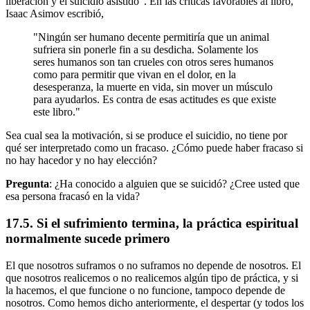
liberación y el suicidio asistido". En las críticas favorables al libro,
Isaac Asimov escribió,
"Ningún ser humano decente permitiría que un animal
sufriera sin ponerle fin a su desdicha. Solamente los
seres humanos son tan crueles con otros seres humanos
como para permitir que vivan en el dolor, en la
desesperanza, la muerte en vida, sin mover un músculo
para ayudarlos. Es contra de esas actitudes es que existe
este libro."
Sea cual sea la motivación, si se produce el suicidio, no tiene por
qué ser interpretado como un fracaso. ¿Cómo puede haber fracaso si
no hay hacedor y no hay elección?
Pregunta
: ¿Ha conocido a alguien que se suicidó? ¿Cree usted que
esa persona fracasó en la vida?
17.5. Si el sufrimiento termina, la práctica espiritual
normalmente sucede primero
El que nosotros suframos o no suframos no depende de nosotros. El
que nosotros realicemos o no realicemos algún tipo de práctica, y si
la hacemos, el que funcione o no funcione, tampoco depende de
nosotros. Como hemos dicho anteriormente, el despertar (y todos los