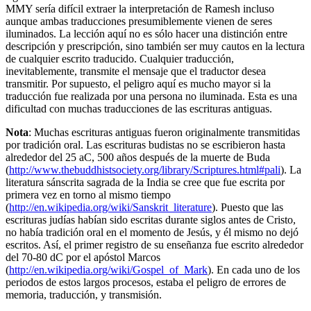
MMY sería difícil extraer la interpretación de Ramesh incluso
aunque ambas traducciones presumiblemente vienen de seres
iluminados. La lección aquí no es sólo hacer una distinción entre
descripción y prescripción, sino también ser muy cautos en la lectura
de cualquier escrito traducido. Cualquier traducción,
inevitablemente, transmite el mensaje que el traductor desea
transmitir. Por supuesto, el peligro aquí es mucho mayor si la
traducción fue realizada por una persona no iluminada. Esta es una
dificultad con muchas traducciones de las escrituras antiguas.
Nota
: Muchas escrituras antiguas fueron originalmente transmitidas
por tradición oral. Las escrituras budistas no se escribieron hasta
alrededor del 25 aC, 500 años después de la muerte de Buda
(
http://www.thebuddhistsociety.org/library/Scriptures.html#pali
). La
literatura sánscrita sagrada de la India se cree que fue escrita por
primera vez en torno al mismo tiempo
(
http://en.wikipedia.org/wiki/Sanskrit_literature
). Puesto que las
escrituras judías habían sido escritas durante siglos antes de Cristo,
no había tradición oral en el momento de Jesús, y él mismo no dejó
escritos. Así, el primer registro de su enseñanza fue escrito alrededor
del 70-80 dC por el apóstol Marcos
(
http://en.wikipedia.org/wiki/Gospel_of_Mark
). En cada uno de los
periodos de estos largos procesos, estaba el peligro de errores de
memoria, traducción, y transmisión.