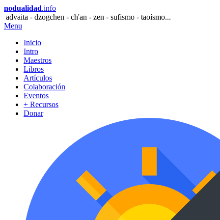
nodualidad
.info
advaita - dzogchen - ch'an - zen - sufismo - taoísmo...
Menu
Inicio
Intro
Maestros
Libros
Artículos
Colaboración
Eventos
+ Recursos
Donar