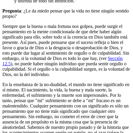
y disfruta de todo sin inhibición."
Pregunta
: ¿Le da miedo pensar que la vida no tiene ningún sentido
propio?
Siempre que la buena o mala fortuna nos golpea, puede surgir el
pensamiento en la mente condicionada de que debe haber algún
significado para ello, sobre todo si la creencia en Dios también está
presente. Así pues, puede pensarse que el suceso refleja o bien el
favor o gracia de Dios o la desgracia o desaprobación de Dios, y
esto puede dar lugar al sentimiento de orgullo o de culpabilidad. Sin
embargo, si la voluntad de Dios es todo lo que hay, (ver
Sección
12.5
), no puede haber ningún individuo que pueda sentir orgullo o
culpabilidad. Si el orgullo o la culpabilidad surgen, es la voluntad de
Dios, no la del individuo.
En la enseñanza de la no-dualidad, el mundo no tiene significado en
sí mismo. El nacimiento, la vida, la buena y mala suerte, la
enfermedad, el sufrimiento y la muerte son impersonales. Por lo
tanto, pensar que "mi" sufrimiento se debe a "mi" fracaso es un
malentendido. Cualquier pensamiento con un significado es sólo un
pensamiento que no tiene más significado que cualquier otro
pensamiento. Sin embargo, no cometer el error de creer que la
ausencia de un propósito es la misma cosa que la presencia de
aleatoriedad. Sabemos de nuestro propio pasado y de la historia que
los acontecimientos ocurren según un patrón, no al azar (véase la