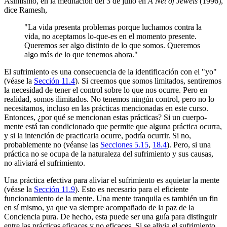
Asimismo, en la meditación del 3 de julio en
A Net of Jewels
(1996),
dice Ramesh,
"La vida presenta problemas porque luchamos contra la
vida, no aceptamos lo-que-es en el momento presente.
Queremos ser algo distinto de lo que somos. Queremos
algo más de lo que tenemos ahora."
El sufrimiento es una consecuencia de la identificación con el "yo"
(véase la
Sección 11.4
). Si creemos que somos limitados, sentiremos
la necesidad de tener el control sobre lo que nos ocurre. Pero en
realidad, somos ilimitados. No tenemos ningún control, pero no lo
necesitamos, incluso en las prácticas mencionadas en este curso.
Entonces, ¿por qué se mencionan estas prácticas? Si un cuerpo-
mente está tan condicionado que permite que alguna práctica ocurra,
y si la intención de practicarla ocurre, podría ocurrir. Si no,
probablemente no (véanse las
Secciones 5.15
,
18.4
). Pero, si una
práctica no se ocupa de la naturaleza del sufrimiento y sus causas,
no aliviará el sufrimiento.
Una práctica efectiva para aliviar el sufrimiento es aquietar la mente
(véase la
Sección 11.9
). Esto es necesario para el eficiente
funcionamiento de la mente. Una mente tranquila es también un fin
en sí mismo, ya que va siempre acompañado de la paz de la
Conciencia pura. De hecho, esta puede ser una guía para distinguir
entre las prácticas eficaces y no eficaces. Si se alivia el sufrimiento