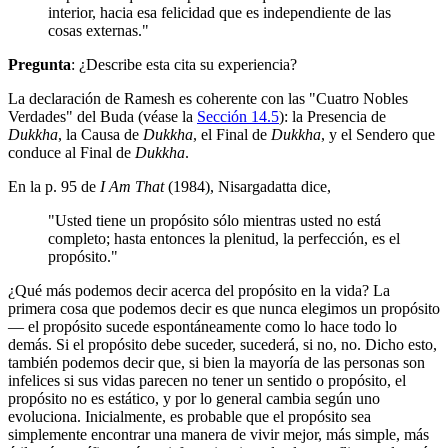
interior, hacia esa felicidad que es independiente de las
cosas externas."
Pregunta
: ¿Describe esta cita su experiencia?
La declaración de Ramesh es coherente con las "Cuatro Nobles
Verdades" del Buda (véase la
Sección 14.5
): la Presencia de
Dukkha
, la Causa de
Dukkha
, el Final de
Dukkha
, y el Sendero que
conduce al Final de
Dukkha
.
En la p. 95 de
I Am That
(1984), Nisargadatta dice,
"Usted tiene un propósito sólo mientras usted no está
completo; hasta entonces la plenitud, la perfección, es el
propósito."
¿Qué más podemos decir acerca del propósito en la vida? La
primera cosa que podemos decir es que nunca elegimos un propósito
— el propósito sucede espontáneamente como lo hace todo lo
demás. Si el propósito debe suceder, sucederá, si no, no. Dicho esto,
también podemos decir que, si bien la mayoría de las personas son
infelices si sus vidas parecen no tener un sentido o propósito, el
propósito no es estático, y por lo general cambia según uno
evoluciona. Inicialmente, es probable que el propósito sea
simplemente encontrar una manera de vivir mejor, más simple, más