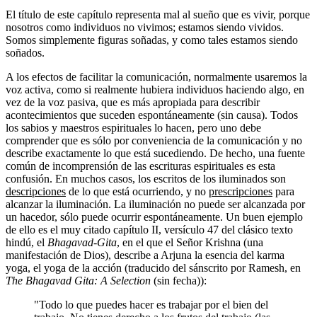
El título de este capítulo representa mal al sueño que es vivir, porque
nosotros como individuos no vivimos; estamos siendo vividos.
Somos simplemente figuras soñadas, y como tales estamos siendo
soñados.
A los efectos de facilitar la comunicación, normalmente usaremos la
voz activa, como si realmente hubiera individuos haciendo algo, en
vez de la voz pasiva, que es más apropiada para describir
acontecimientos que suceden espontáneamente (sin causa). Todos
los sabios y maestros espirituales lo hacen, pero uno debe
comprender que es sólo por conveniencia de la comunicación y no
describe exactamente lo que está sucediendo. De hecho, una fuente
común de incomprensión de las escrituras espirituales es esta
confusión. En muchos casos, los escritos de los iluminados son
descripciones
de lo que está ocurriendo, y no
prescripciones
para
alcanzar la iluminación. La iluminación no puede ser alcanzada por
un hacedor, sólo puede ocurrir espontáneamente. Un buen ejemplo
de ello es el muy citado capítulo II, versículo 47 del clásico texto
hindú, el
Bhagavad-Gita
, en el que el Señor Krishna (una
manifestación de Dios), describe a Arjuna la esencia del karma
yoga, el yoga de la acción (traducido del sánscrito por Ramesh, en
The Bhagavad Gita: A Selection
(sin fecha)):
"Todo lo que puedes hacer es trabajar por el bien del