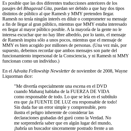
Es posible que las dos diferentes traducciones anteriores de los
pasajes del
Bhagavad Gita
, puedan ser debido a que hay dos tipos
distintos de público al que Ramesh y MMY pretenden llegar.
Ramesh no tenía ningún interés en diluir o comprometer su mensaje
a fin de llegar al gran público, mientras que MMY estaba interesado
en llegar al mayor público posible. A la mayoría de la gente no le
interesa escuchar que no hay libre albedrío, por lo tanto, el mensaje
de Ramesh inspira sólo a unos pocos, mientras que el mensaje de
MMY es bien acogido por millones de personas. (Una vez más, por
supuesto, debemos recordar que ambos mensajes son parte del
funcionamiento impersonal de la Consciencia, y ni Ramesh ni MMY
funcionan como un individuo.)
En el
Advaita Fellowship Newsletter
de noviembre de 2008, Wayne
Liquorman dice:
"Me divertía especialmente una escena en el DVD
cuando Maharaj hablaba de la FUERZA DE VIDA
como responsable de todo. Lo que se leía en el subtítulo
era que ¡la FUENTE DE LUZ era responsable de todo!
Sin duda fue un error simple y comprensible, pero
ilustra el peligro inherente de considerar las
declaraciones grabadas del gurú como la Verdad. No
me sorprendería saber que en algún lugar del mundo,
¡habría un buscador sinceramente postrado frente a un