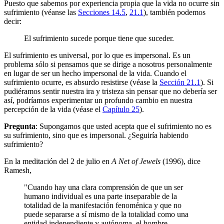
Puesto que sabemos por experiencia propia que la vida no ocurre sin
sufrimiento (véanse las
Secciones 14.5
,
21.1
), también podemos
decir:
El sufrimiento sucede porque tiene que suceder.
El sufrimiento es universal, por lo que es impersonal. Es un
problema sólo si pensamos que se dirige a nosotros personalmente
en lugar de ser un hecho impersonal de la vida. Cuando el
sufrimiento ocurre, es absurdo resistirse (véase la
Sección 21.1
). Si
pudiéramos sentir nuestra ira y tristeza sin pensar que no debería ser
así, podríamos experimentar un profundo cambio en nuestra
percepción de la vida (véase el
Capítulo 25
).
Pregunta
: Supongamos que usted acepta que el sufrimiento no es
su sufrimiento, sino que es impersonal. ¿Seguiría habiendo
sufrimiento?
En la meditación del 2 de julio en
A Net of Jewels
(1996), dice
Ramesh,
"Cuando hay una clara comprensión de que un ser
humano individual es una parte inseparable de la
totalidad de la manifestación fenoménica y que no
puede separarse a sí mismo de la totalidad como una
entidad independiente y autónoma, el hombre,