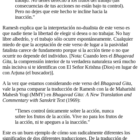
trabajo. No tienes derecho a los frutos del trabajo (las
consecuencias de tus acciones no están bajo tu control).
Pero no dejes que este hecho te incline hacia la
inacción."
Ramesh explica que la interpretación no-dualista de este verso es
que nadie tiene la libertad de elegir si desea o no trabajar. No hay
libre albedrío, y el trabajo sólo ocurre espontáneamente. Cualquier
miedo de que la aceptación de este verso de lugar a la pasividad
fatalista carece de fundamento porque si la acción tiene o no que
ocurrir no depende del individuo. [Nota: Cuando lees el
Bhagavad
Gita
, la comprensión interior de tu verdadera naturaleza será mucho
más incisiva si te identificas con El Señor Krishna (Dios) en lugar de
con Arjuna (el buscador)].
A la vez que estamos considerando este verso del
Bhagavad Gita
,
vale la pena comparar la traducción de Ramesh con la de Maharishi
Mahesh Yogi (MMY) en
Bhagavad Gita: A New Translation and
Commentary with Sanskrit Text
(1969):
"Tienes control únicamente sobre la acción, nunca
sobre los frutos de la acción. Vive no para los frutos de
la acción, ni te apegues a la inacción."
Este es un buen ejemplo de cómo son radicalmente diferentes los
significados de dos diferentes traducciones. De la traducción de