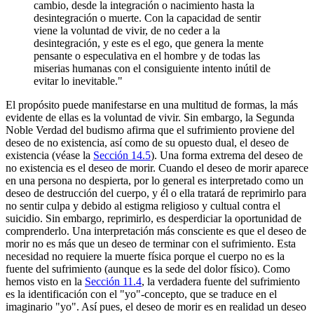
cambio, desde la integración o nacimiento hasta la
desintegración o muerte. Con la capacidad de sentir
viene la voluntad de vivir, de no ceder a la
desintegración, y este es el ego, que genera la mente
pensante o especulativa en el hombre y de todas las
miserias humanas con el consiguiente intento inútil de
evitar lo inevitable."
El propósito puede manifestarse en una multitud de formas, la más
evidente de ellas es la voluntad de vivir. Sin embargo, la Segunda
Noble Verdad del budismo afirma que el sufrimiento proviene del
deseo de no existencia, así como de su opuesto dual, el deseo de
existencia (véase la
Sección 14.5
). Una forma extrema del deseo de
no existencia es el deseo de morir. Cuando el deseo de morir aparece
en una persona no despierta, por lo general es interpretado como un
deseo de destrucción del cuerpo, y él o ella tratará de reprimirlo para
no sentir culpa y debido al estigma religioso y cultual contra el
suicidio. Sin embargo, reprimirlo, es desperdiciar la oportunidad de
comprenderlo. Una interpretación más consciente es que el deseo de
morir no es más que un deseo de terminar con el sufrimiento. Esta
necesidad no requiere la muerte física porque el cuerpo no es la
fuente del sufrimiento (aunque es la sede del dolor físico). Como
hemos visto en la
Sección 11.4
, la verdadera fuente del sufrimiento
es la identificación con el "yo"-concepto, que se traduce en el
imaginario "yo". Así pues, el deseo de morir es en realidad un deseo