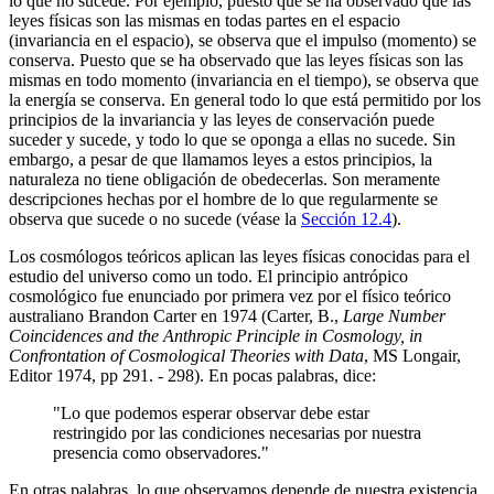
lo que no sucede. Por ejemplo, puesto que se ha observado que las
leyes físicas son las mismas en todas partes en el espacio
(invariancia en el espacio), se observa que el impulso (momento) se
conserva. Puesto que se ha observado que las leyes físicas son las
mismas en todo momento (invariancia en el tiempo), se observa que
la energía se conserva. En general todo lo que está permitido por los
principios de la invariancia y las leyes de conservación puede
suceder y sucede, y todo lo que se oponga a ellas no sucede. Sin
embargo, a pesar de que llamamos leyes a estos principios, la
naturaleza no tiene obligación de obedecerlas. Son meramente
descripciones hechas por el hombre de lo que regularmente se
observa que sucede o no sucede (véase la
Sección 12.4
).
Los cosmólogos teóricos aplican las leyes físicas conocidas para el
estudio del universo como un todo. El principio antrópico
cosmológico fue enunciado por primera vez por el físico teórico
australiano Brandon Carter en 1974 (Carter, B.,
Large Number
Coincidences and the Anthropic Principle in Cosmology, in
Confrontation of Cosmological Theories with Data
, MS Longair,
Editor 1974, pp 291. - 298). En pocas palabras, dice:
"Lo que podemos esperar observar debe estar
restringido por las condiciones necesarias por nuestra
presencia como observadores."
En otras palabras, lo que observamos depende de nuestra existencia