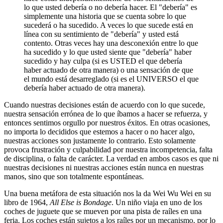
lo que usted debería o no debería hacer. El "debería" es
simplemente una historia que se cuenta sobre lo que
sucederá o ha sucedido. A veces lo que sucede está en
línea con su sentimiento de "debería" y usted está
contento. Otras veces hay una desconexión entre lo que
ha sucedido y lo que usted siente que "debería" haber
sucedido y hay culpa (si es USTED el que debería
haber actuado de otra manera) o una sensación de que
el mundo está desarreglado (si es el UNIVERSO el que
debería haber actuado de otra manera).
Cuando nuestras decisiones están de acuerdo con lo que sucede,
nuestra sensación errónea de lo que íbamos a hacer se refuerza, y
entonces sentimos orgullo por nuestros éxitos. En otras ocasiones,
no importa lo decididos que estemos a hacer o no hacer algo,
nuestras acciones son justamente lo contrario. Esto solamente
provoca frustración y culpabilidad por nuestra incompetencia, falta
de disciplina, o falta de carácter. La verdad en ambos casos es que ni
nuestras decisiones ni nuestras acciones están nunca en nuestras
manos, sino que son totalmente espontáneas.
Una buena metáfora de esta situación nos la da Wei Wu Wei en su
libro de 1964,
All Else is Bondage
. Un niño viaja en uno de los
coches de juguete que se mueven por una pista de raíles en una
feria. Los coches están sujetos a los raíles por un mecanismo, por lo