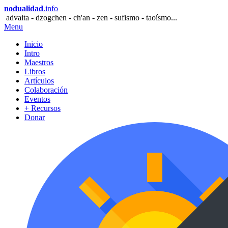
nodualidad
.info
advaita - dzogchen - ch'an - zen - sufismo - taoísmo...
Menu
Inicio
Intro
Maestros
Libros
Artículos
Colaboración
Eventos
+ Recursos
Donar