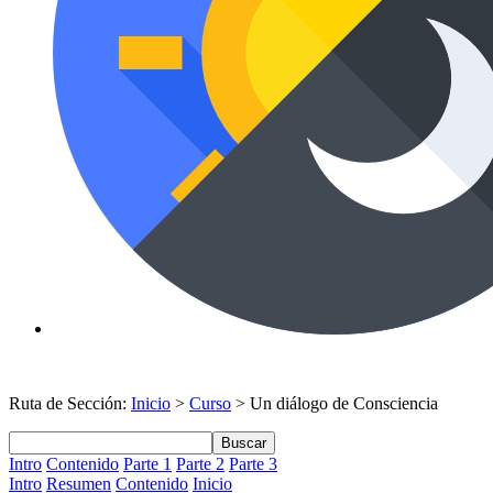
Ruta de Sección:
Inicio
>
Curso
> Un diálogo de Consciencia
Buscar
Intro
Contenido
Parte 1
Parte 2
Parte 3
Intro
Resumen
Contenido
Inicio