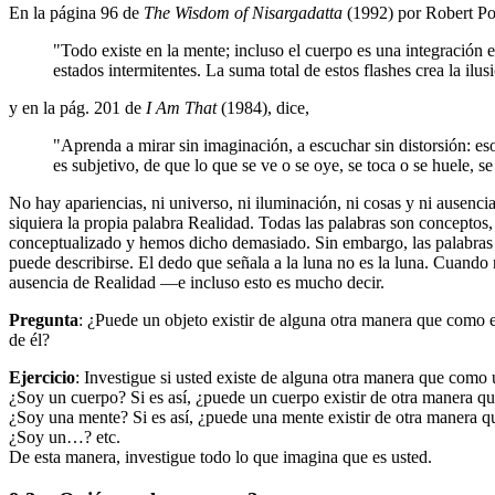
En la página 96 de
The Wisdom of Nisargadatta
(1992) por Robert Pow
"Todo existe en la mente; incluso el cuerpo es una integración
estados intermitentes. La suma total de estos flashes crea la ilus
y en la pág. 201 de
I Am That
(1984), dice,
"Aprenda a mirar sin imaginación, a escuchar sin distorsión: e
es subjetivo, de que lo que se ve o se oye, se toca o se huele, s
No hay apariencias, ni universo, ni iluminación, ni cosas y ni ausencia
siquiera la propia palabra Realidad. Todas las palabras son concept
conceptualizado y hemos dicho demasiado. Sin embargo, las palabras 
puede describirse. El dedo que señala a la luna no es la luna. Cuand
ausencia de Realidad —e incluso esto es mucho decir.
Pregunta
: ¿Puede un objeto existir de alguna otra manera que como 
de él?
Ejercicio
: Investigue si usted existe de alguna otra manera que como
¿Soy un cuerpo? Si es así, ¿puede un cuerpo existir de otra manera
¿Soy una mente? Si es así, ¿puede una mente existir de otra manera
¿Soy un…? etc.
De esta manera, investigue todo lo que imagina que es usted.