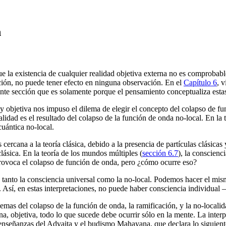
n
ue la existencia de cualquier realidad objetiva externa no es comprobable
ción, no puede tener efecto en ninguna observación. En el
Capítulo 6
, 
nte sección que es solamente porque el pensamiento conceptualiza esta
y objetiva nos impuso el dilema de elegir el concepto del colapso de fu
lidad es el resultado del colapso de la función de onda no-local. En la t
 cuántica no-local.
s cercana a la teoría clásica, debido a la presencia de partículas clásica
clásica. En la teoría de los mundos múltiples (
sección 6.7
), la conscien
provoca el colapso de función de onda, pero ¿cómo ocurre eso?
tanto la consciencia universal como la no-local. Podemos hacer el mism
. Así, en estas interpretaciones, no puede haber consciencia individual
mas del colapso de la función de onda, la ramificación, y la no-localid
, objetiva, todo lo que sucede debe ocurrir sólo en la mente. La interpr
s enseñanzas del Advaita y el budismo Mahayana, que declara lo siguien