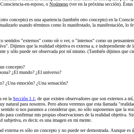
a Consciencia-en-reposo, o
Noúmeno
(ver en la próxima sección). Éstas 
tro concepto) es una apariencia (también otro concepto) en la Consci
lizarlo usando términos como lo manifestado, la manifestación, lo f
co sentidos "externos" como oír o ver, o "internos" como un pensamient
etiva". Dijimos que la realidad objetiva es externa a, e independiente 
mente y sólo puede ser observada por mí mismo. (También dijimos que c
 un concepto?
rsona? ¿El mundo? ¿El universo?
nto? ¿Una emoción? ¿Una sensación?
a en la
Sección 1.1
, de que existen observadores que son externos a mí
y natural para nosotros. Pero ahora veremos que esta llamada "realidad 
 sentido si nos paramos a considerar que, no sólo suponemos que la real
o para confirmar mis propias observaciones de la realidad objetiva. S
d subjetiva, es decir, es una imagen en mi mente.
dad externa es sólo un concepto y no puede ser demostrada. Aunque es út