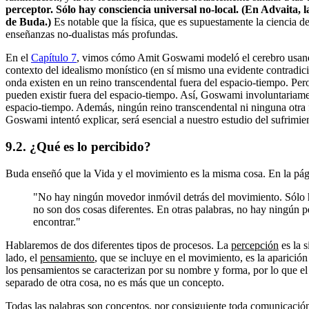
perceptor. Sólo hay consciencia universal no-local. (En Advaita,
de Buda.)
Es notable que la física, que es supuestamente la ciencia d
enseñanzas no-dualistas más profundas.
En el
Capítulo 7
, vimos cómo Amit Goswami modeló el cerebro usando un
contexto del idealismo monístico (en sí mismo una evidente contradici
onda existen en un reino transcendental fuera del espacio-tiempo. Per
pueden existir fuera del espacio-tiempo. Así, Goswami involuntariament
espacio-tiempo. Además, ningún reino transcendental ni ninguna otra
Goswami intentó explicar, será esencial a nuestro estudio del sufrimi
9.2. ¿Qué es lo percibido?
Buda enseñó que la Vida y el movimiento es la misma cosa. En la pá
"No hay ningún movedor inmóvil detrás del movimiento. Sólo ha
no son dos cosas diferentes. En otras palabras, no hay ningún 
encontrar."
Hablaremos de dos diferentes tipos de procesos. La
percepción
es la 
lado, el
pensamiento
, que se incluye en el movimiento, es la aparici
los pensamientos se caracterizan por su nombre y forma, por lo que e
separado de otra cosa, no es más que un concepto.
Todas las palabras son conceptos, por consiguiente toda comunicación