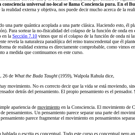
 la consciencia universal no-local se llama Conciencia pura. En el
e la realidad externa y objetiva, nos puede decir mucho acerca de la rea
a parte quántica acoplada a una parte clásica. Haciendo esto, él plant
ón). Para sortear la no-fisicalidad del colapso de la función de onda e
o en la
Sección 7.10
vimos que ni el colapso de la función de onda ni l
e revela la naturaleza paradójica del reino transcendental que él plant
 forma de realidad externa es directamente comprobable, como vimos e
ento a medida que continuamos en este curso.
g. 26 de
What the Buda Taught
(1959), Walpola Rahula dice,
y movimiento. No es correcto decir que la vida se está moviendo, sino
pensador detrás del pensamiento. El propio pensamiento es el pensador.
simple apariencia de
movimiento
en la Consciencia. El movimiento de 
ón de pensamientos. Un pensamiento parece separar una parte del movim
l pensamiento parece fragmentar el movimiento en pensamientos separados
 hablada o escrita es conceptual. Todo este curso es conceptual pero 