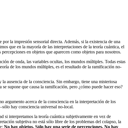
 por la impresión sensorial directa. Además, si la existencia de una
vimos que en la mayoría de las interpretaciones de la teoría cuántica, el
s percepciones en objetos que aparecen como objetos para nosotros.
nción de onda, las variables ocultas, los mundos múltiples. Todas estas
eoría de los mundos múltiples, es el resultado de la ramificación no-
s y la ausencia de la consciencia. Sin embargo, tiene una misteriosa
cia se supone que causa la ramificación, pero ¿cómo puede hacer eso?
o argumento acerca de la consciencia en la interpretación de los
 —sólo hay consciencia universal no-local.
ad si interpretamos la teoría cuántica subjetivamente en vez de
etación subjetiva no está sólo libre de los problemas del colapso, la
te:
No hay objetos. Sólo hay una serie de percepciones. No hay