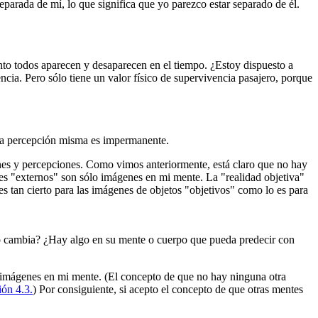
separada de mí, lo que significa que yo parezco estar separado de él.
anto todos aparecen y desaparecen en el tiempo. ¿Estoy dispuesto a
cia. Pero sólo tiene un valor físico de supervivencia pasajero, porque
 la percepción misma es impermanente.
ones y percepciones. Como vimos anteriormente, está claro que no hay
ores "externos" son sólo imágenes en mi mente. La "realidad objetiva"
s tan cierto para las imágenes de objetos "objetivos" como lo es para
no cambia? ¿Hay algo en su mente o cuerpo que pueda predecir con
 imágenes en mi mente. (El concepto de que no hay ninguna otra
ión 4.3.
) Por consiguiente, si acepto el concepto de que otras mentes