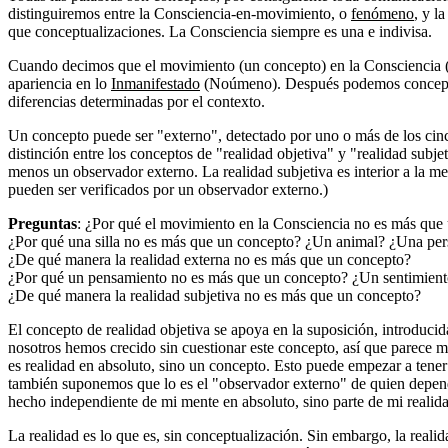
distinguiremos entre la Consciencia-en-movimiento, o
fenómeno
, y l
que conceptualizaciones. La Consciencia siempre es una e indivisa.
Cuando decimos que el movimiento (un concepto) en la Consciencia (o
apariencia en lo
Inmanifestado
(Noúmeno). Después podemos conceptua
diferencias determinadas por el contexto.
Un concepto puede ser "externo", detectado por uno o más de los cin
distinción entre los conceptos de "realidad objetiva" y "realidad subj
menos un observador externo. La realidad subjetiva es interior a la 
pueden ser verificados por un observador externo.)
Preguntas
: ¿Por qué el movimiento en la Consciencia no es más que
¿Por qué una silla no es más que un concepto? ¿Un animal? ¿Una pe
¿De qué manera la realidad externa no es más que un concepto?
¿Por qué un pensamiento no es más que un concepto? ¿Un sentimie
¿De qué manera la realidad subjetiva no es más que un concepto?
El concepto de realidad objetiva se apoya en la suposición, introducid
nosotros hemos crecido sin cuestionar este concepto, así que parece mu
es realidad en absoluto, sino un concepto. Esto puede empezar a tener
también suponemos que lo es el "observador externo" de quien depend
hecho independiente de mi mente en absoluto, sino parte de mi realida
La realidad es lo que es, sin conceptualización. Sin embargo, la reali