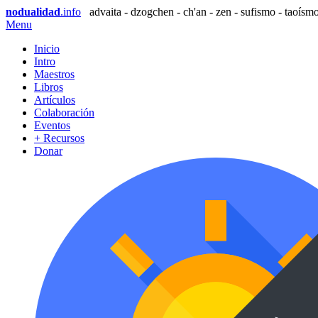
nodualidad
.info
advaita - dzogchen - ch'an - zen - sufismo - taoísmo
Menu
Inicio
Intro
Maestros
Libros
Artículos
Colaboración
Eventos
+ Recursos
Donar