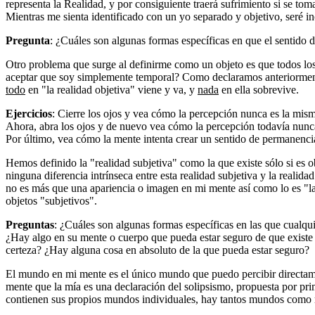
representa la Realidad, y por consiguiente traerá sufrimiento si se tom
Mientras me sienta identificado con un yo separado y objetivo, seré i
Pregunta
: ¿Cuáles son algunas formas específicas en que el sentido
Otro problema que surge al definirme como un objeto es que todos los 
aceptar que soy simplemente temporal? Como declaramos anteriormente, 
todo
en "la realidad objetiva" viene y va, y
nada
en ella sobrevive.
Ejercicios
: Cierre los ojos y vea cómo la percepción nunca es la mi
Ahora, abra los ojos y de nuevo vea cómo la percepción todavía nun
Por último, vea cómo la mente intenta crear un sentido de permanenc
Hemos definido la "realidad subjetiva" como la que existe sólo si es
ninguna diferencia intrínseca entre esta realidad subjetiva y la real
no es más que una apariencia o imagen en mi mente así como lo es "la 
objetos "subjetivos".
Preguntas
: ¿Cuáles son algunas formas específicas en las que cualqu
¿Hay algo en su mente o cuerpo que pueda estar seguro de que existe
certeza? ¿Hay alguna cosa en absoluto de la que pueda estar seguro?
El mundo en mi mente es el único mundo que puedo percibir directam
mente que la mía es una declaración del solipsismo, propuesta por pri
contienen sus propios mundos individuales, hay tantos mundos como