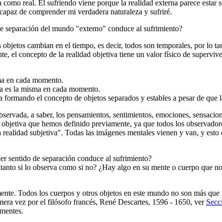
a como real. El sufriendo viene porque la realidad externa parece estar 
ncapaz de comprender mi verdadera naturaleza y sufriré.
 de separación del mundo "externo" conduce al sufrimiento?
objetos cambian en el tiempo, es decir, todos son temporales, por lo t
el concepto de la realidad objetiva tiene un valor físico de superviven
sma en cada momento.
ca es la misma en cada momento.
ia formando el concepto de objetos separados y estables a pesar de que
 observada, a saber, los pensamientos, sentimientos, emociones, sensaci
idad objetiva que hemos definido previamente, ya que todos los observad
realidad subjetiva". Todas las imágenes mentales vienen y van, y esto e
ier sentido de separación conduce al sufrimiento?
 tanto si lo observa como si no? ¿Hay algo en su mente o cuerpo que 
ente. Todos los cuerpos y otros objetos en este mundo no son más que
mera vez por el filósofo francés, René Descartes, 1596 - 1650, ver
Secc
 mentes.