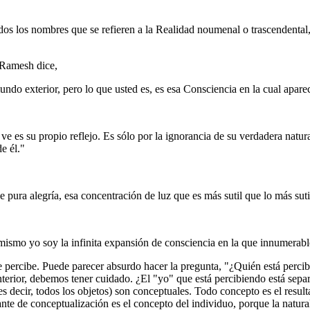
 los nombres que se refieren a la Realidad noumenal o trascendental, 
Ramesh dice,
undo exterior, pero lo que usted es, es esa Consciencia en la cual apar
ve es su propio reflejo. Es sólo por la ignorancia de su verdadera natu
e él."
de pura alegría, esa concentración de luz que es más sutil que lo más sutil
 mismo yo soy la infinita expansión de consciencia en la que innumera
ercibe. Puede parecer absurdo hacer la pregunta, "¿Quién está percibie
anterior, debemos tener cuidado. ¿El "yo" que está percibiendo está sep
es decir, todos los objetos) son conceptuales. Todo concepto es el result
nte de conceptualización es el concepto del individuo, porque la natural