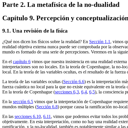
Parte 2. La metafísica de la no-dualidad
Capítulo 9. Percepción y conceptualizació
9.1. Una revisión de la física
¿Qué nos dicen los físicos sobre la realidad? En
Sección 1.1
, vimos q
realidad objetiva externa nunca puede ser comprobada por la observa
mundo es formado de una serie de percepciones. Veremos en la siguie
En el
capítulo 6
vimos que nuestra insistencia en una realidad externa 
interpretaciones son no locales. En la teoría de Copenhague, la no-loca
local. En la teoría de las variables ocultas, es el resultado de la fuerza
La teoría de las variables ocultas (
Sección 6.6
) es la interpretación má
fuerza cuántica no local para la que no existe equivalente en la teoría 
En la teoría de Copenhague (
secciones 6,3
,
6,4
,
6,5
), la consciencia 
En la
sección 6.5
vimos que la interpretación de Copenhague requiere 
mundos múltiples (
Sección 6.8
) porque causa la ramificación no-local
En las
secciones 6.10
,
6.11
, vimos que podemos evitar todos los proble
objetivamente. En esta interpretación, como no hay una realidad externa
ramificación, y la no-localidad, también es notablemente similar a la