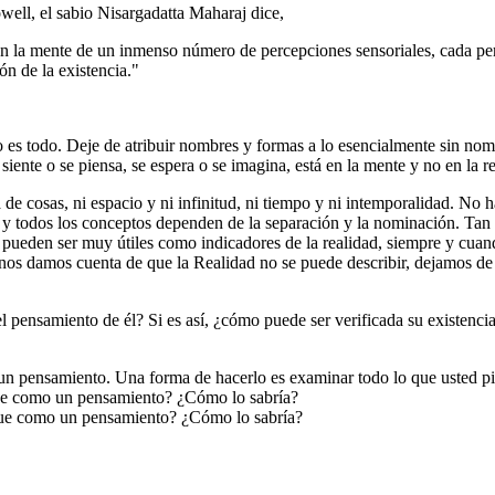
ell, el sabio Nisargadatta Maharaj dice,
 en la mente de un inmenso número de percepciones sensoriales, cada p
ión de la existencia."
so es todo. Deje de atribuir nombres y formas a lo esencialmente sin n
e siente o se piensa, se espera o se imagina, está en la mente y no en la 
 de cosas, ni espacio y ni infinitud, ni tiempo y ni intemporalidad. No 
os, y todos los conceptos dependen de la separación y la nominación.
pueden ser muy útiles como indicadores de la realidad, siempre y cuan
o nos damos cuenta de que la Realidad no se puede describir, dejamos d
el pensamiento de él? Si es así, ¿cómo puede ser verificada su existen
 un pensamiento. Una forma de hacerlo es examinar todo lo que usted pi
 que como un pensamiento? ¿Cómo lo sabría?
 que como un pensamiento? ¿Cómo lo sabría?