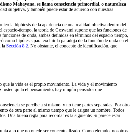
 Budismo Mahayana, se llama consciencia primordial, o naturaleza
lidad subjetiva, y también puede estar de acuerdo con nuestras
eó la hipótesis de la apariencia de una realidad objetiva dentro del
n el espacio-tiempo, la teoría de Goswami supone que las funciones de
as funciones de onda, ambas definidas en términos del espacio-tiempo,
eó como hipótesis para excluir la paradoja de la función de onda en el
n la
Sección 8.2
. No obstante, el concepto de identificación, que
 que la vida es el propio movimiento. La vida y el movimiento
 Si usted quita el pensamiento, hay ningún pensador que
Consciencia se
percibe
a sí mismo, y ​​no tiene partes separadas. Por otro
iento de otra parte al mismo tiempo que le asigna un nombre. Todos
. Una buena regla para recordar es la siguiente: Si parece estar
apunta a lo que no puede ser conceptualizado. Como ejemplo, nosotros