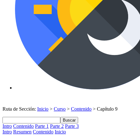
Ruta de Sección:
Inicio
>
Curso
>
Contenido
> Capítulo 9
Buscar
Intro
Contenido
Parte 1
Parte 2
Parte 3
Intro
Resumen
Contenido
Inicio