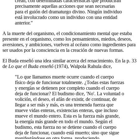
crean, con determinadas características que producirán
precisamente aquellas acciones que sean necesarias
para el guión del dramaturgo divino. Ningún individuo
está involucrado como un individuo con una entidad
anterior."
A la muerte del organismo, el condicionamiento mental que estaba
presente en el organismo, como los pensamientos, miedos, deseos,
aversiones, y ambiciones, vuelven al océano como ingredientes para
ser usados por la consciencia en la creación de nuevas formas.
El Buda enseñó una idea similar acerca del renacimiento. En la p. 33
de
Lo que el Buda enseñó
(1974), Walpola Rahula dice,
"Lo que llamamos muerte ocurre cuando el cuerpo
físico deja de funcionar totalmente. ¿Todas estas fuerzas
y energías se detienen por completo cuando el cuerpo
deja de funcionar? El budismo dice, 'No'. La voluntad o
volición, el deseo, el afán de existir, de continuar, de
llegar a ser más y más, es una tremenda fuerza que
mueve vidas enteras, existencias enteras, que incluso
mueve el mundo entero. Esta es la fuerza más grande,
la energía más grande en todo el mundo. Según el
budismo, esta fuerza no se detiene cuando el cuerpo
deja de funcionar, cuando está muerto; sino que sigue
manifestándose en otra forma, produciendo