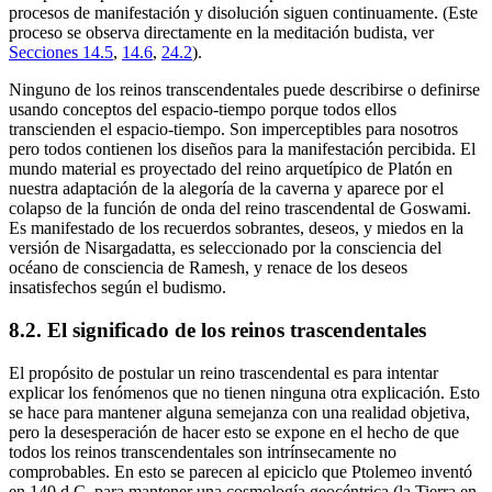
procesos de manifestación y disolución siguen continuamente. (Este
proceso se observa directamente en la meditación budista, ver
Secciones 14.5
,
14.6
,
24.2
).
Ninguno de los reinos transcendentales puede describirse o definirse
usando conceptos del espacio-tiempo porque todos ellos
transcienden el espacio-tiempo. Son imperceptibles para nosotros
pero todos contienen los diseños para la manifestación percibida. El
mundo material es proyectado del reino arquetípico de Platón en
nuestra adaptación de la alegoría de la caverna y aparece por el
colapso de la función de onda del reino trascendental de Goswami.
Es manifestado de los recuerdos sobrantes, deseos, y miedos en la
versión de Nisargadatta, es seleccionado por la consciencia del
océano de consciencia de Ramesh, y renace de los deseos
insatisfechos según el budismo.
8.2. El significado de los reinos trascendentales
El propósito de postular un reino trascendental es para intentar
explicar los fenómenos que no tienen ninguna otra explicación. Esto
se hace para mantener alguna semejanza con una realidad objetiva,
pero la desesperación de hacer esto se expone en el hecho de que
todos los reinos transcendentales son intrínsecamente no
comprobables. En esto se parecen al epiciclo que Ptolemeo inventó
en 140 d.C. para mantener una cosmología geocéntrica (la Tierra en