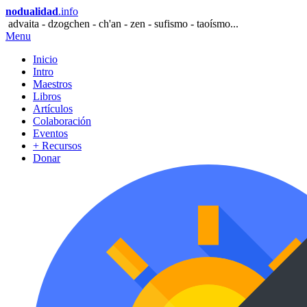
nodualidad
.info
advaita - dzogchen - ch'an - zen - sufismo - taoísmo...
Menu
Inicio
Intro
Maestros
Libros
Artículos
Colaboración
Eventos
+ Recursos
Donar