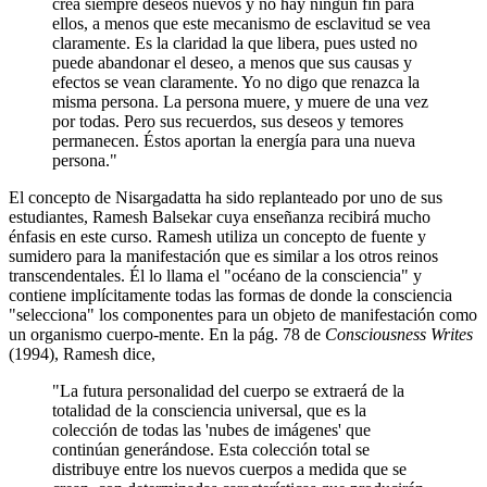
crea siempre deseos nuevos y no hay ningún fin para
ellos, a menos que este mecanismo de esclavitud se vea
claramente. Es la claridad la que libera, pues usted no
puede abandonar el deseo, a menos que sus causas y
efectos se vean claramente. Yo no digo que renazca la
misma persona. La persona muere, y muere de una vez
por todas. Pero sus recuerdos, sus deseos y temores
permanecen. Éstos aportan la energía para una nueva
persona."
El concepto de Nisargadatta ha sido replanteado por uno de sus
estudiantes, Ramesh Balsekar cuya enseñanza recibirá mucho
énfasis en este curso. Ramesh utiliza un concepto de fuente y
sumidero para la manifestación que es similar a los otros reinos
transcendentales. Él lo llama el "océano de la consciencia" y
contiene implícitamente todas las formas de donde la consciencia
"selecciona" los componentes para un objeto de manifestación como
un organismo cuerpo-mente. En la pág. 78 de
Consciousness Writes
(1994), Ramesh dice,
"La futura personalidad del cuerpo se extraerá de la
totalidad de la consciencia universal, que es la
colección de todas las 'nubes de imágenes' que
continúan generándose. Esta colección total se
distribuye entre los nuevos cuerpos a medida que se