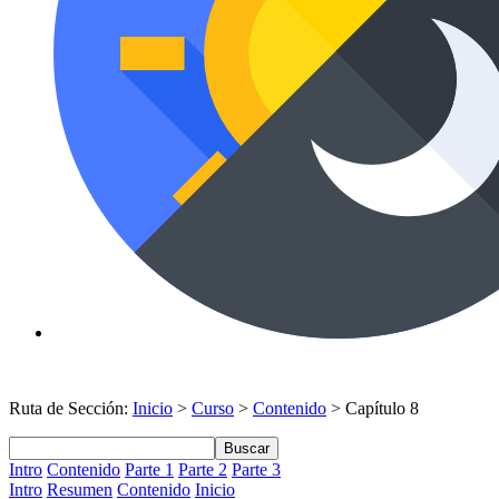
Ruta de Sección:
Inicio
>
Curso
>
Contenido
> Capítulo 8
Buscar
Intro
Contenido
Parte 1
Parte 2
Parte 3
Intro
Resumen
Contenido
Inicio