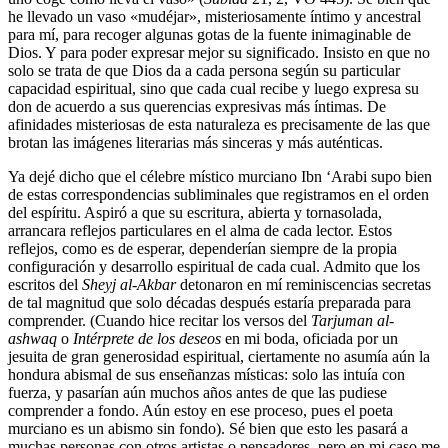
he llevado un vaso «mudéjar», misteriosamente íntimo y ancestral
para mí, para recoger algunas gotas de la fuente inimaginable de
Dios. Y para poder expresar mejor su significado. Insisto en que no
solo se trata de que Dios da a cada persona según su particular
capacidad espiritual, sino que cada cual recibe y luego expresa su
don de acuerdo a sus querencias expresivas más íntimas. De
afinidades misteriosas de esta naturaleza es precisamente de las que
brotan las imágenes literarias más sinceras y más auténticas.
Ya dejé dicho que el célebre místico murciano Ibn ‘Arabi supo bien
de estas correspondencias subliminales que registramos en el orden
del espíritu. Aspiró a que su escritura, abierta y tornasolada,
arrancara reflejos particulares en el alma de cada lector. Estos
reflejos, como es de esperar, dependerían siempre de la propia
configuración y desarrollo espiritual de cada cual. Admito que los
escritos del
Sheyj al-Akbar
detonaron en mí reminiscencias secretas
de tal magnitud que solo décadas después estaría preparada para
comprender. (Cuando hice recitar los versos del
Tarjuman al-
ashwaq
o
Intérprete de los deseos
en mi boda, oficiada por un
jesuita de gran generosidad espiritual, ciertamente no asumía aún la
hondura abismal de sus enseñanzas místicas: solo las intuía con
fuerza, y pasarían aún muchos años antes de que las pudiese
comprender a fondo. Aún estoy en ese proceso, pues el poeta
murciano es un abismo sin fondo). Sé bien que esto les pasará a
muchas personas con otros artistas o pensadores, pero en mi caso me