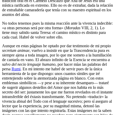
tradición oral en el Carmelo Descalzo que Ana de Jesús era una
mística rarificada en extremo. Ello no es de extrañar, dada la relación
de entrañable camaradería que tenía con su maestro espiritual en los
asuntos del alma.
No todos tenemos pues la misma reacción ante la vivencia indecible:
«a otras personas será por otra forma» (
Moradas
VIII, 2, 1). Lo
tiene muy sabido santa Teresa: el camino místico es distinto para
cada cual. Habré de volver sobre ello.
Aunque en estas páginas he optado por dar testimonio de mi propio
secretum animae
, vuelvo a insistir en que la Trascendencia pura es
siempre ajena a toda imagen, por lo que me someto a la humillación
de cantarla en vano. El abrazo infinito de la Esencia se encuentra
a
salvo del necio lenguaje humano
, por hacer mías las palabras del
persa
Rumi
. En mi intento me habré de servir pues de la única
herramienta de la que dispongo: unos cuantos símiles que iré
entretejiendo sobre la atemorizada página en blanco. Con estos
emblemas simbólicos ―y pese a su inherente desamparo― trataré
de sugerir algunos destellos del Amor que nos habita en lo más
secreto del ser: justamente los que me fueron revelados en el instante
intransferible del éxtasis transformante. No pretendo «traducir» la
vivencia abisal del Todo con el lenguaje sucesivo; pero sí aseguro al
lector que la experiencia, por su magnitud misma, detonó las
imágenes con las que intento registrarla. Estas imágenes no la saben