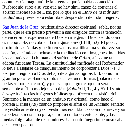
comunicar la magnitud de la vivencia que le había acontecido.
Rusbroquio supo a su vez que no hay símil capaz de contener el
abismo insondable de Dios, por lo que en el
Libro de la más alta
verdad
nos previene «a estar libre, desprendido de toda imagen».
San Juan de la Cruz
, prudentísimo director espiritual, sabía, por su
parte, que le era preciso prevenir a sus dirigidos contra la tentación
de encerrar la experiencia de Dios en imagen: «Dios, siendo como
es incogitable, no cabe en la imaginación» (Ll III, 52). El poeta,
doctor de las Nadas y perito en vacíos, martillea una y otra vez su
lección, alejándose incluso de la meditación con imágenes, incluidas
las centradas en la humanidad sufriente de Cristo, a las que tan
adepta fue santa Teresa. La espiritualidad rarificada del Reformador
lo lleva a alejarse de cualquier intento de corporeizar a Dios: «[...]
los que imaginan a Dios debajo de algunas figuras [...], como un
gran fuego o resplandor, o otras cualesquiera formas [palacios de
perlas y montes de oro), y piensan que algo de aquello será
semejante a Él, harto lejos van dél» (
Subida
II, 12, 4 y 5). El santo
desoye incluso las imágenes bíblicas que ofrecen una visión del
Supremo a la manera de un antiguo rey oriental, como hace el
profeta Daniel (7,9) cuando propone el símil de un Anciano sentado
mayestáticamente cuyas «vestiduras eran blancas como la nieve y su
cabellera parecía lana pura; el trono era todo centelleante, y las
ruedas fulguraban de resplandores. Un río de fuego impetuoso salía
de su conspecto».