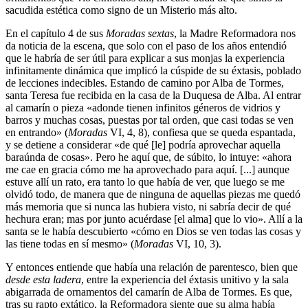
sacudida estética como signo de un Misterio más alto.
En el capítulo 4 de sus
Moradas sextas
, la Madre Reformadora nos
da noticia de la escena, que solo con el paso de los años entendió
que le habría de ser útil para explicar a sus monjas la experiencia
infinitamente dinámica que implicó la cúspide de su éxtasis, poblado
de lecciones indecibles. Estando de camino por Alba de Tormes,
santa Teresa fue recibida en la casa de la Duquesa de Alba. Al entrar
al camarín o pieza «adonde tienen infinitos géneros de vidrios y
barros y muchas cosas, puestas por tal orden, que casi todas se ven
en entrando» (
Moradas
VI, 4, 8), confiesa que se queda espantada,
y se detiene a considerar «de qué [le] podría aprovechar aquella
baraúnda de cosas». Pero he aquí que, de súbito, lo intuye: «ahora
me cae en gracia cómo me ha aprovechado para aquí. [...] aunque
estuve allí un rato, era tanto lo que había de ver, que luego se me
olvidó todo, de manera que de ninguna de aquellas piezas me quedó
más memoria que si nunca las hubiera visto, ni sabría decir de qué
hechura eran; mas por junto acuérdase [el alma] que lo vio». Allí a la
santa se le había descubierto «cómo en Dios se ven todas las cosas y
las tiene todas en sí mesmo» (
Moradas
VI, 10, 3).
Y entonces entiende que había una relación de parentesco, bien que
desde esta ladera
, entre la experiencia del éxtasis unitivo y la sala
abigarrada de ornamentos del camarín de Alba de Tormes. Es que,
tras su rapto extático, la Reformadora siente que su alma había