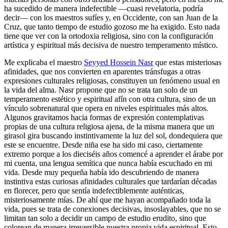
ha sucedido de manera indefectible ―cuasi revelatoria, podría
decir― con los maestros sufíes y, en Occidente, con san Juan de la
Cruz, que tanto tiempo de estudio gozoso me ha exigido. Esto nada
tiene que ver con la ortodoxia religiosa, sino con la configuración
artística y espiritual más decisiva de nuestro temperamento místico.
Me explicaba el maestro
Seyyed Hossein Nasr
que estas misteriosas
afinidades, que nos convierten en aparentes tránsfugas a otras
expresiones culturales religiosas, constituyen un fenómeno usual en
la vida del alma. Nasr propone que no se trata tan solo de un
temperamento estético y espiritual afín con otra cultura, sino de un
vínculo sobrenatural que opera en niveles espirituales más altos.
Algunos gravitamos hacia formas de expresión contemplativas
propias de una cultura religiosa ajena, de la misma manera que un
girasol gira buscando instintivamente la luz del sol, dondequiera que
este se encuentre. Desde niña ese ha sido mi caso, ciertamente
extremo porque a los dieciséis años comencé a aprender el árabe por
mi cuenta, una lengua semítica que nunca había escuchado en mi
vida. Desde muy pequeña había ido descubriendo de manera
instintiva estas curiosas afinidades culturales que tardarían décadas
en florecer, pero que sentía indefectiblemente auténticas,
misteriosamente mías. De ahí que me hayan acompañado toda la
vida, pues se trata de conexiones decisivas, insoslayables, que no se
limitan tan solo a decidir un campo de estudio erudito, sino que
colorean de manera irreversible nuestra propia vida espiritual. Esto