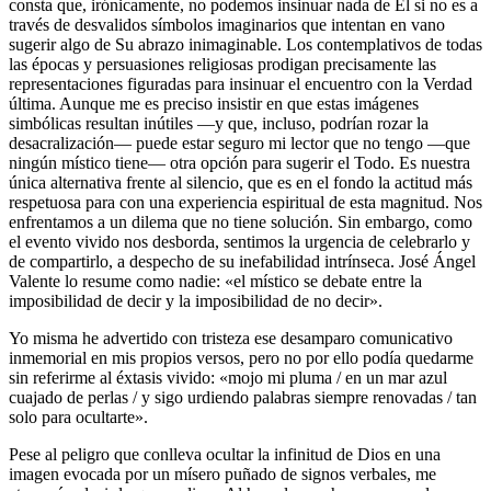
consta que, irónicamente, no podemos insinuar nada de Él si no es a
través de desvalidos símbolos imaginarios que intentan en vano
sugerir algo de Su abrazo inimaginable. Los contemplativos de todas
las épocas y persuasiones religiosas prodigan precisamente las
representaciones figuradas para insinuar el encuentro con la Verdad
última. Aunque me es preciso insistir en que estas imágenes
simbólicas resultan inútiles ―y que, incluso, podrían rozar la
desacralización― puede estar seguro mi lector que no tengo ―que
ningún místico tiene― otra opción para sugerir el Todo. Es nuestra
única alternativa frente al silencio, que es en el fondo la actitud más
respetuosa para con una experiencia espiritual de esta magnitud. Nos
enfrentamos a un dilema que no tiene solución. Sin embargo, como
el evento vivido nos desborda, sentimos la urgencia de celebrarlo y
de compartirlo, a despecho de su inefabilidad intrínseca. José Ángel
Valente lo resume como nadie: «el místico se debate entre la
imposibilidad de decir y la imposibilidad de no decir».
Yo misma he advertido con tristeza ese desamparo comunicativo
inmemorial en mis propios versos, pero no por ello podía quedarme
sin referirme al éxtasis vivido: «mojo mi pluma / en un mar azul
cuajado de perlas / y sigo urdiendo palabras siempre renovadas / tan
solo para ocultarte».
Pese al peligro que conlleva ocultar la infinitud de Dios en una
imagen evocada por un mísero puñado de signos verbales, me