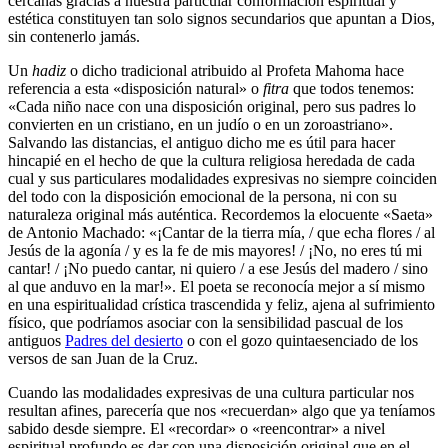
cercanas gracias a nuestra particular conformación espiritual y
estética constituyen tan solo signos secundarios que apuntan a Dios,
sin contenerlo jamás.
Un
hadiz
o dicho tradicional atribuido al Profeta Mahoma hace
referencia a esta «disposición natural» o
fitra
que todos tenemos:
«Cada niño nace con una disposición original, pero sus padres lo
convierten en un cristiano, en un judío o en un zoroastriano».
Salvando las distancias, el antiguo dicho me es útil para hacer
hincapié en el hecho de que la cultura religiosa heredada de cada
cual y sus particulares modalidades expresivas no siempre coinciden
del todo con la disposición emocional de la persona, ni con su
naturaleza original más auténtica. Recordemos la elocuente «Saeta»
de Antonio Machado: «¡Cantar de la tierra mía, / que echa flores / al
Jesús de la agonía / y es la fe de mis mayores! / ¡No, no eres tú mi
cantar! / ¡No puedo cantar, ni quiero / a ese Jesús del madero / sino
al que anduvo en la mar!». El poeta se reconocía mejor a sí mismo
en una espiritualidad crística trascendida y feliz, ajena al sufrimiento
físico, que podríamos asociar con la sensibilidad pascual de los
antiguos
Padres del desierto
o con el gozo quintaesenciado de los
versos de san Juan de la Cruz.
Cuando las modalidades expresivas de una cultura particular nos
resultan afines, parecería que nos «recuerdan» algo que ya teníamos
sabido desde siempre. El «recordar» o «reencontrar» a nivel
espiritual profundo es dar con una disposición original que en el