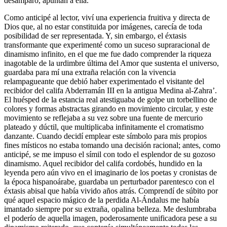
desamparo, apuntan a ella.
Como anticipé al lector, viví una experiencia fruitiva y directa de
Dios que, al no estar constituida por imágenes, carecía de toda
posibilidad de ser representada. Y, sin embargo, el éxtasis
transformante que experimenté como un suceso supraracional de
dinamismo infinito, en el que me fue dado comprender la riqueza
inagotable de la urdimbre última del Amor que sustenta el universo,
guardaba para mí una extraña relación con la vivencia
relampagueante que debió haber experimentado el visitante del
recibidor del califa Abderramán III en la antigua Medina al-Zahra’.
El huésped de la estancia real atestiguaba de golpe un torbellino de
colores y formas abstractas girando en movimiento circular, y este
movimiento se reflejaba a su vez sobre una fuente de mercurio
plateado y dúctil, que multiplicaba infinitamente el cromatismo
danzante. Cuando decidí emplear este símbolo para mis propios
fines místicos no estaba tomando una decisión racional; antes, como
anticipé, se me impuso el símil con todo el esplendor de su gozoso
dinamismo. Aquel recibidor del califa cordobés, hundido en la
leyenda pero aún vivo en el imaginario de los poetas y cronistas de
la época hispanoárabe, guardaba un perturbador parentesco con el
éxtasis abisal que había vivido años atrás. Comprendí de súbito por
qué aquel espacio mágico de la perdida Al-Ándalus me había
imantado siempre por su extraña, opalina belleza. Me deslumbraba
el poderío de aquella imagen, poderosamente unificadora pese a su