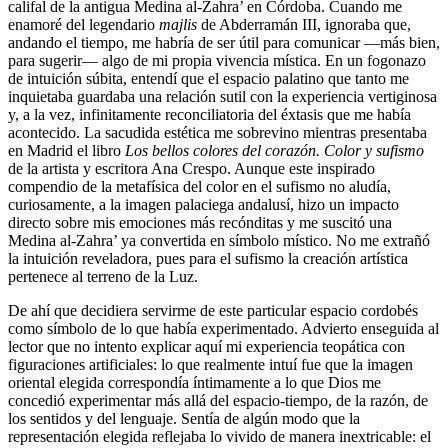
califal de la antigua Medina al-Zahra’ en Córdoba. Cuando me
enamoré del legendario
majlis
de Abderramán III, ignoraba que,
andando el tiempo, me habría de ser útil para comunicar ―más bien,
para sugerir― algo de mi propia vivencia mística. En un fogonazo
de intuición súbita, entendí que el espacio palatino que tanto me
inquietaba guardaba una relación sutil con la experiencia vertiginosa
y, a la vez, infinitamente reconciliatoria del éxtasis que me había
acontecido. La sacudida estética me sobrevino mientras presentaba
en Madrid el libro
Los bellos colores del corazón. Color y sufismo
de la artista y escritora Ana Crespo. Aunque este inspirado
compendio de la metafísica del color en el sufismo no aludía,
curiosamente, a la imagen palaciega andalusí, hizo un impacto
directo sobre mis emociones más recónditas y me suscitó una
Medina al-Zahra’ ya convertida en símbolo místico. No me extrañó
la intuición reveladora, pues para el sufismo la creación artística
pertenece al terreno de la Luz.
De ahí que decidiera servirme de este particular espacio cordobés
como símbolo de lo que había experimentado. Advierto enseguida al
lector que no intento explicar aquí mi experiencia teopática con
figuraciones artificiales: lo que realmente intuí fue que la imagen
oriental elegida correspondía íntimamente a lo que Dios me
concedió experimentar más allá del espacio-tiempo, de la razón, de
los sentidos y del lenguaje. Sentía de algún modo que la
representación elegida reflejaba lo vivido de manera inextricable: el