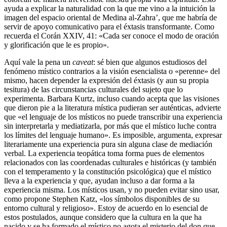
ayuda a explicar la naturalidad con la que me vino a la intuición la
imagen del espacio oriental de Medina al-Zahra’, que me habría de
servir de apoyo comunicativo para el éxtasis transformante. Como
recuerda el Corán XXIV, 41: «Cada ser conoce el modo de oración
y glorificación que le es propio».
Aquí vale la pena un
caveat
: sé bien que algunos estudiosos del
fenómeno místico contrarios a la visión esencialista o «perenne» del
mismo, hacen depender la expresión del éxtasis (y aun su propia
tesitura) de las circunstancias culturales del sujeto que lo
experimenta. Barbara Kurtz, incluso cuando acepta que las visiones
que dieron pie a la literatura mística pudieran ser auténticas, advierte
que «el lenguaje de los místicos no puede transcribir una experiencia
sin interpretarla y mediatizarla, por más que el místico luche contra
los límites del lenguaje humano». Es imposible, argumenta, expresar
literariamente una experiencia pura sin alguna clase de mediación
verbal. La experiencia teopática toma forma pues de elementos
relacionados con las coordenadas culturales e históricas (y también
con el temperamento y la constitución psicológica) que el místico
lleva a la experiencia y que, ayudan incluso a dar forma a la
experiencia misma. Los místicos usan, y no pueden evitar sino usar,
como propone Stephen Katz, «los símbolos disponibles de su
entorno cultural y religioso». Estoy de acuerdo en lo esencial de
estos postulados, aunque considero que la cultura en la que ha
nacido y se ha formado el místico no agota el misterio del don que