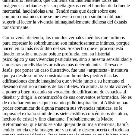
dinamismo reiterado, que contenía simultáneamente todas las
imágenes cambiantes y las repetía gozosa en el hondón de la fuente
mercurial, haciéndolas
una
. Tendré más que decir sobre este
conjunto dinámico, que se me reveló como un símbolo útil para
sugerir al lector la vivencia inimaginablemente dichosa del éxtasis
transformante.
Como venía diciendo, los mundos verbales inéditos que urdimos
para expresar lo sobrehumano son misteriosamente íntimos, porque
nacen en lo más recóndito del ser. Sospecho que el proceso está
ligado no solo a nuestra psique profunda, con su historial
psicológico y sus vivencias particulares, sino a nuestra sensibilidad y
a nuestras proclividades artísticas más determinantes. Teresa de
Jesús, por poner un caso ilustrativo, fue una «arquitecta» instintiva
que ya desde su niñez construía con humildes piedrecillas las
edificaciones donde imaginaba que viviría junto a su hermano el
deseado martirio a manos de los infieles. Ya adulta, la santa volvería
a poner a buen recaudo su vocación de edificadora de espacios al
diseñar y dirigir la construcción de sus conventos reformados. No es
de extrañar entonces que, cuando pidió inspiración al Altísimo para
poder comunicar de alguna manera sus vivencias místicas, se le
impuso el extraño símil de los siete castillos concéntricos del alma,
hechos de cristal y fino diamante. Probablemente la Madre
Reformadora, que tanto se solía quejar de su mala memoria, habría
tenido noticia de la imagen por vía oral, y desconocería del todo su