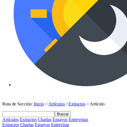
Ruta de Sección:
Inicio
>
Artículos
>
Extractos
> Artículo
Buscar
Artículos
Extractos
Charlas
Ensayos
Entrevistas
Extractos
Charlas
Ensayos
Entrevista