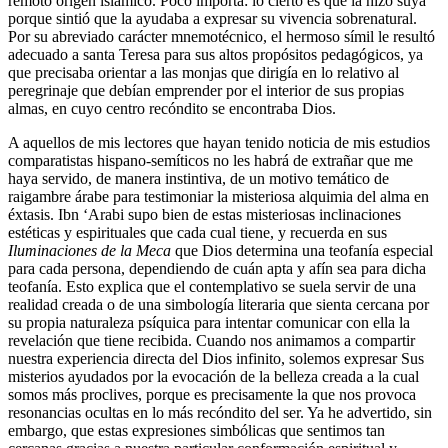
remoto origen islámico. Poco importa: lo cierto es que la hizo suya
porque sintió que la ayudaba a expresar su vivencia sobrenatural.
Por su abreviado carácter mnemotécnico, el hermoso símil le resultó
adecuado a santa Teresa para sus altos propósitos pedagógicos, ya
que precisaba orientar a las monjas que dirigía en lo relativo al
peregrinaje que debían emprender por el interior de sus propias
almas, en cuyo centro recóndito se encontraba Dios.
A aquellos de mis lectores que hayan tenido noticia de mis estudios
comparatistas hispano-semíticos no les habrá de extrañar que me
haya servido, de manera instintiva, de un motivo temático de
raigambre árabe para testimoniar la misteriosa alquimia del alma en
éxtasis. Ibn ‘Arabi supo bien de estas misteriosas inclinaciones
estéticas y espirituales que cada cual tiene, y recuerda en sus
Iluminaciones de la Meca
que Dios determina una teofanía especial
para cada persona, dependiendo de cuán apta y afín sea para dicha
teofanía. Esto explica que el contemplativo se suela servir de una
realidad creada o de una simbología literaria que sienta cercana por
su propia naturaleza psíquica para intentar comunicar con ella la
revelación que tiene recibida. Cuando nos animamos a compartir
nuestra experiencia directa del Dios infinito, solemos expresar Sus
misterios ayudados por la evocación de la belleza creada a la cual
somos más proclives, porque es precisamente la que nos provoca
resonancias ocultas en lo más recóndito del ser. Ya he advertido, sin
embargo, que estas expresiones simbólicas que sentimos tan