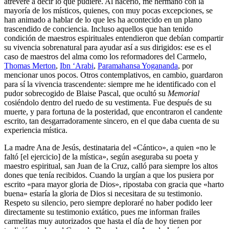
atreveré a decir lo que pudiere. Al hacerlo, me hermano con la
mayoría de los místicos, quienes, con muy pocas excepciones, se
han animado a hablar de lo que les ha acontecido en un plano
trascendido de conciencia. Incluso aquellos que han tenido
condición de maestros espirituales entendieron que debían compartir
su vivencia sobrenatural para ayudar así a sus dirigidos: ese es el
caso de maestros del alma como los reformadores del Carmelo,
Thomas Merton
,
Ibn ‘Arabi
,
Paramahansa Yogananda
, por
mencionar unos pocos. Otros contemplativos, en cambio, guardaron
para sí la vivencia trascendente: siempre me he identificado con el
pudor sobrecogido de Blaise Pascal, que ocultó su
Memorial
cosiéndolo dentro del ruedo de su vestimenta. Fue después de su
muerte, y para fortuna de la posteridad, que encontraron el candente
escrito, tan desgarradoramente sincero, en el que daba cuenta de su
experiencia mística.
La madre Ana de Jesús, destinataria del «Cántico», a quien «no le
faltó [el ejercicio] de la mística», según aseguraba su poeta y
maestro espiritual, san Juan de la Cruz, calló para siempre los altos
dones que tenía recibidos. Cuando la urgían a que los pusiera por
escrito «para mayor gloria de Dios», ripostaba con gracia que «harto
buena» estaría la gloria de Dios si necesitara de su testimonio.
Respeto su silencio, pero siempre deploraré no haber podido leer
directamente su testimonio extático, pues me informan frailes
carmelitas muy autorizados que hasta el día de hoy tienen por