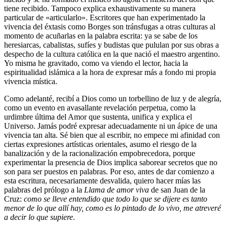
tiene recibido. Tampoco explica exhaustivamente su manera
particular de «articularlo». Escritores que han experimentado la
vivencia del éxtasis como Borges son tránsfugas a otras culturas al
momento de acuñarlas en la palabra escrita: ya se sabe de los
heresiarcas, cabalistas, sufíes y budistas que pululan por sus obras a
despecho de la cultura católica en la que nació el maestro argentino.
Yo misma he gravitado, como va viendo el lector, hacia la
espiritualidad islámica a la hora de expresar más a fondo mi propia
vivencia mística.
Como adelanté, recibí a Dios como un torbellino de luz y de alegría,
como un evento en avasallante revelación perpetua, como la
urdimbre última del Amor que sustenta, unifica y explica el
Universo. Jamás podré expresar adecuadamente ni un ápice de una
vivencia tan alta. Sé bien que al escribir, no empece mi afinidad con
ciertas expresiones artísticas orientales, asumo el riesgo de la
banalización y de la racionalización empobrecedora, porque
experimentar la presencia de Dios implica saborear secretos que no
son para ser puestos en palabras. Por eso, antes de dar comienzo a
esta escritura, necesariamente desvalida, quiero hacer mías las
palabras del prólogo a la
Llama de amor viva
de san Juan de la
Cruz:
como se lleve entendido que todo lo que se dijere es tanto
menor de lo que allí hay, como es lo pintado de lo vivo, me atreveré
a decir lo que supiere
.