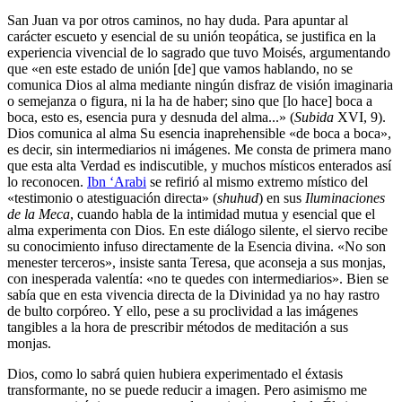
San Juan va por otros caminos, no hay duda. Para apuntar al
carácter escueto y esencial de su unión teopática, se justifica en la
experiencia vivencial de lo sagrado que tuvo Moisés, argumentando
que «en este estado de unión [de] que vamos hablando, no se
comunica Dios al alma mediante ningún disfraz de visión imaginaria
o semejanza o figura, ni la ha de haber; sino que [lo hace] boca a
boca, esto es, esencia pura y desnuda del alma...» (
Subida
XVI, 9).
Dios comunica al alma Su esencia inaprehensible «de boca a boca»,
es decir, sin intermediarios ni imágenes. Me consta de primera mano
que esta alta Verdad es indiscutible, y muchos místicos enterados así
lo reconocen.
Ibn ‘Arabi
se refirió al mismo extremo místico del
«testimonio o atestiguación directa» (
shuhud
) en sus
Iluminaciones
de la Meca
, cuando habla de la intimidad mutua y esencial que el
alma experimenta con Dios. En este diálogo silente, el siervo recibe
su conocimiento infuso directamente de la Esencia divina. «No son
menester terceros», insiste santa Teresa, que aconseja a sus monjas,
con inesperada valentía: «no te quedes con intermediarios». Bien se
sabía que en esta vivencia directa de la Divinidad ya no hay rastro
de bulto corpóreo. Y ello, pese a su proclividad a las imágenes
tangibles a la hora de prescribir métodos de meditación a sus
monjas.
Dios, como lo sabrá quien hubiera experimentado el éxtasis
transformante, no se puede reducir a imagen. Pero asimismo me