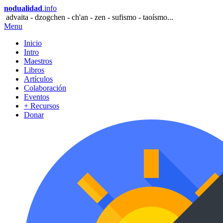
nodualidad
.info
advaita - dzogchen - ch'an - zen - sufismo - taoísmo...
Menu
Inicio
Intro
Maestros
Libros
Artículos
Colaboración
Eventos
+ Recursos
Donar