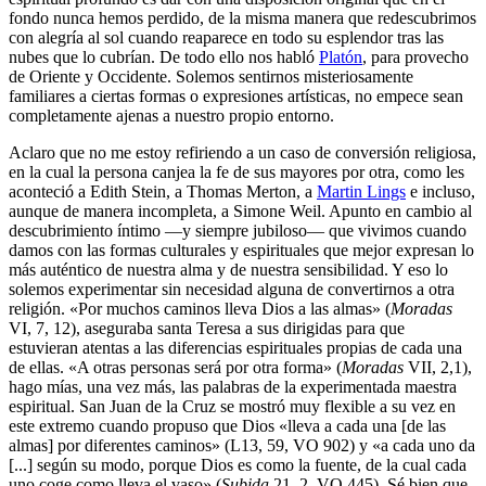
fondo nunca hemos perdido, de la misma manera que redescubrimos
con alegría al sol cuando reaparece en todo su esplendor tras las
nubes que lo cubrían. De todo ello nos habló
Platón
, para provecho
de Oriente y Occidente. Solemos sentirnos misteriosamente
familiares a ciertas formas o expresiones artísticas, no empece sean
completamente ajenas a nuestro propio entorno.
Aclaro que no me estoy refiriendo a un caso de conversión religiosa,
en la cual la persona canjea la fe de sus mayores por otra, como les
aconteció a Edith Stein, a Thomas Merton, a
Martin Lings
e incluso,
aunque de manera incompleta, a Simone Weil. Apunto en cambio al
descubrimiento íntimo ―y siempre jubiloso― que vivimos cuando
damos con las formas culturales y espirituales que mejor expresan lo
más auténtico de nuestra alma y de nuestra sensibilidad. Y eso lo
solemos experimentar sin necesidad alguna de convertirnos a otra
religión. «Por muchos caminos lleva Dios a las almas» (
Moradas
VI, 7, 12), aseguraba santa Teresa a sus dirigidas para que
estuvieran atentas a las diferencias espirituales propias de cada una
de ellas. «A otras personas será por otra forma» (
Moradas
VII, 2,1),
hago mías, una vez más, las palabras de la experimentada maestra
espiritual. San Juan de la Cruz se mostró muy flexible a su vez en
este extremo cuando propuso que Dios «lleva a cada una [de las
almas] por diferentes caminos» (L13, 59, VO 902) y «a cada uno da
[...] según su modo, porque Dios es como la fuente, de la cual cada
uno coge como lleva el vaso» (
Subida
21, 2, VO 445). Sé bien que