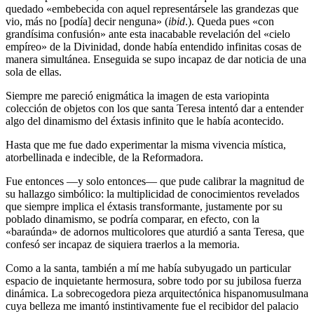
quedado «embebecida con aquel representársele las grandezas que
vio, más no [podía] decir nenguna» (
ibid
.). Queda pues «con
grandísima confusión» ante esta inacabable revelación del «cielo
empíreo» de la Divinidad, donde había entendido infinitas cosas de
manera simultánea. Enseguida se supo incapaz de dar noticia de una
sola de ellas.
Siempre me pareció enigmática la imagen de esta variopinta
colección de objetos con los que santa Teresa intentó dar a entender
algo del dinamismo del éxtasis infinito que le había acontecido.
Hasta que me fue dado experimentar la misma vivencia mística,
atorbellinada e indecible, de la Reformadora.
Fue entonces ―y solo entonces― que pude calibrar la magnitud de
su hallazgo simbólico: la multiplicidad de conocimientos revelados
que siempre implica el éxtasis transformante, justamente por su
poblado dinamismo, se podría comparar, en efecto, con la
«baraúnda» de adornos multicolores que aturdió a santa Teresa, que
confesó ser incapaz de siquiera traerlos a la memoria.
Como a la santa, también a mí me había subyugado un particular
espacio de inquietante hermosura, sobre todo por su jubilosa fuerza
dinámica. La sobrecogedora pieza arquitectónica hispanomusulmana
cuya belleza me imantó instintivamente fue el recibidor del palacio