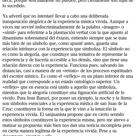
decir, porque sencillamente no pueden; pero ciertamente son hijas de
lo sucedido.
Ya advertí que no intentaré llevar a cabo una deliberada
transposición alegórica de la experiencia mística vivida. Aunque a
veces me serviré indiscriminadamente de la palabra «imagen» o
«símil» para referirme a la plasmación verbal con la que apunto al
dinamismo sobrenatural del éxtasis, entiendo siempre que se trata
más bien de un símbolo que, como apunté antes, guarda una
relación intrínseca con la experiencia que simboliza. El símbolo no
es como la alegoría, que constituye una tentativa de representar la
experiencia y de hacerla accesible a los demás, sino que tiene una
relación directa con la experiencia. Funciona pues, salvando las
distancias, casi a manera de un «retrato» de los procesos espirituales
del escritor místico. Es como el «reflejo» en un plano inferior de una
realidad que corresponde a un estado ontológico superior. Un
«reflejo» que en esencia está unido a aquello que simboliza,
mientras que la alegoría constituye una figuración artificial de lo
vivido. Para Jean Baruzi, por poner un ejemplo, la
noche
y la
llama
son símbolos esenciales a la experiencia mística de san Juan de la
Cruz: constituyen la forma en la que le vino a la intuición la
experiencia vivida. El sanjuanista propone que en cierto sentido
estos símbolos constituyen la experiencia misma, pero me atrevo a
matizar su propuesta: más bien nos dan una noticia incompleta pero
en cierta manera legítima de la experiencia vivida. Pese a su