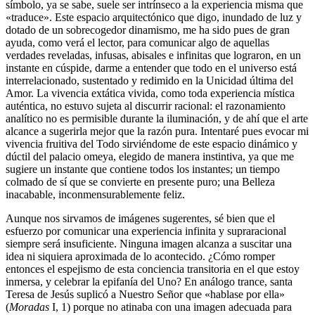
símbolo, ya se sabe, suele ser intrínseco a la experiencia misma que
«traduce». Este espacio arquitectónico que digo, inundado de luz y
dotado de un sobrecogedor dinamismo, me ha sido pues de gran
ayuda, como verá el lector, para comunicar algo de aquellas
verdades reveladas, infusas, abisales e infinitas que lograron, en un
instante en cúspide, darme a entender que todo en el universo está
interrelacionado, sustentado y redimido en la Unicidad última del
Amor. La vivencia extática vivida, como toda experiencia mística
auténtica, no estuvo sujeta al discurrir racional: el razonamiento
analítico no es permisible durante la iluminación, y de ahí que el arte
alcance a sugerirla mejor que la razón pura. Intentaré pues evocar mi
vivencia fruitiva del Todo sirviéndome de este espacio dinámico y
dúctil del palacio omeya, elegido de manera instintiva, ya que me
sugiere un instante que contiene todos los instantes; un tiempo
colmado de sí que se convierte en presente puro; una Belleza
inacabable, inconmensurablemente feliz.
Aunque nos sirvamos de imágenes sugerentes, sé bien que el
esfuerzo por comunicar una experiencia infinita y supraracional
siempre será insuficiente. Ninguna imagen alcanza a suscitar una
idea ni siquiera aproximada de lo acontecido. ¿Cómo romper
entonces el espejismo de esta conciencia transitoria en el que estoy
inmersa, y celebrar la epifanía del Uno? En análogo trance, santa
Teresa de Jesús suplicó a Nuestro Señor que «hablase por ella»
(
Moradas
I, 1) porque no atinaba con una imagen adecuada para