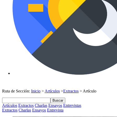
Ruta de Sección:
Inicio
>
Artículos
>
Extractos
> Artículo
Buscar
Artículos
Extractos
Charlas
Ensayos
Entrevistas
Extractos
Charlas
Ensayos
Entrevista