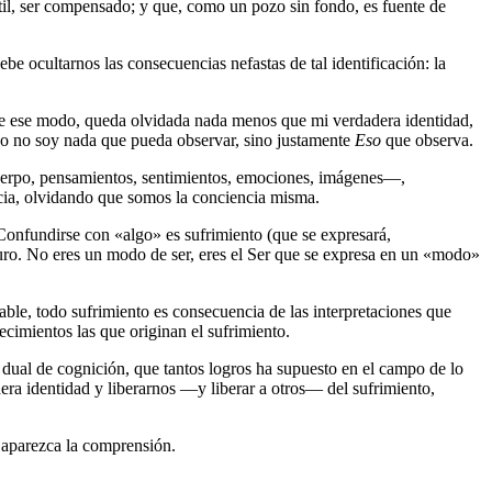
il, ser compensado; y que, como un pozo sin fondo, es fuente de
e ocultarnos las consecuencias nefastas de tal identificación: la
. De ese modo, queda olvidada nada menos que mi verdadera identidad,
e yo no soy nada que pueda observar, sino justamente
Eso
que observa.
cuerpo, pensamientos, sentimientos, emociones, imágenes―,
cia, olvidando que somos la conciencia misma.
onfundirse con «algo» es sufrimiento (que se expresará,
puro. No eres un modo de ser, eres el Ser que se expresa en un «modo»
itable, todo sufrimiento es consecuencia de las interpretaciones que
cimientos las que originan el sufrimiento.
 dual de cognición, que tantos logros ha supuesto en el campo de lo
era identidad y liberarnos ―y liberar a otros― del sufrimiento,
e aparezca la comprensión.