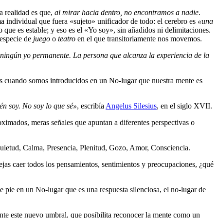
La realidad es que,
al mirar hacia dentro, no encontramos a nadie
.
 individual que fuera «sujeto» unificador de todo: el cerebro es
«una
ue es estable; y eso es el «Yo soy», sin añadidos ni delimitaciones.
 especie de
juego
o
teatro
en el que transitoriamente nos movemos.
e ningún yo permanente. La persona que alcanza la experiencia de la
onces cuando somos introducidos en un No-lugar que nuestra mente es
én soy. No soy lo que sé»
, escribía
Angelus Silesius
, en el siglo XVII.
oximados, meras señales que apuntan a diferentes perspectivas o
uietud, Calma, Presencia, Plenitud, Gozo, Amor, Consciencia.
ejas caer todos los pensamientos, sentimientos y preocupaciones, ¿qué
pie en un No-lugar que es una respuesta silenciosa, el no-lugar de
ante este nuevo umbral, que posibilita reconocer la mente como un