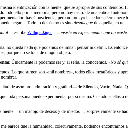
 la misma identificación con la mente, que se apropia de sus contenidos. 
 todo ello por la memoria, pero no hay rastro de una entidad autónoma
erimentador; hay Consciencia, pero no un «yo hacedor». Permanece lo q
puede negarla. Todo lo demás no es sino
despliegue
de aquella, en una
itual
―escribe
Willigis Jäger
―
consiste en experimentar que no exist
allarla, no queda nada que podamos delimitar, pensar ni definir. Es ent
es; porque no se trata de ningún objeto.
nsar. Únicamente la podemos ser y, al serla, la conocemos.
«No sé qui
ceptos. Lo que surgen son «mil nombres», todos ellos metafóricos y apr
 nombrar.
titud de asombro, admiración y gratitud― de Silencio, Vacío, Nada, Q
o que toda persona puede experimentar por sí misma. Cuando sueltas o d
 la mente ―un manojo de deseos y de miedos―, sorpresivamente se hace 
e. Y me parece que la humanidad, colectivamente, podemos encontrarnos 