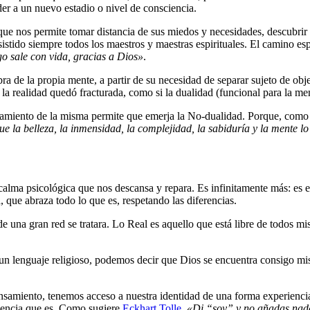
der a un nuevo estadio o nivel de consciencia.
, que nos permite tomar distancia de sus miedos y necesidades, descubri
stido siempre todos los maestros y maestras espirituales. El camino espi
go sale con vida, gracias a Dios»
.
obra de la propia mente, a partir de su necesidad de separar sujeto de ob
la realidad quedó fracturada, como si la dualidad (funcional para la mente
ciamiento de la misma permite que emerja la No-dualidad. Porque, como
 que la belleza, la inmensidad, la complejidad, la sabiduría y la mente
a calma psicológica que nos descansa y repara. Es infinitamente más: es
que abraza todo lo que es, respetando las diferencias.
 una gran red se tratara. Lo Real es aquello que está libre de todos mis 
un lenguaje religioso, podemos decir que Dios se encuentra consigo mis
 pensamiento, tenemos acceso a nuestra identidad de una forma experienc
iencia que es. Como sugiere
Eckhart Tolle
,
«Di “soy” y no añadas nada.