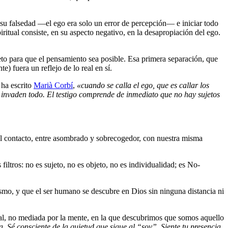
r su falsedad ―el ego era solo un error de percepción― e iniciar todo
ritual consiste, en su aspecto negativo, en la desapropiación del ego.
jeto para que el pensamiento sea posible. Esa primera separación, que
) fuera un reflejo de lo real en sí.
 ha escrito
Marià Corbí
,
«cuando se calla el ego, que es callar los
 lo invaden todo. El testigo comprende de inmediato que no hay sujetos
 el contacto, entre asombrado y sobrecogedor, con nuestra misma
filtros: no es sujeto, no es objeto, no es individualidad; es No-
mo, y que el ser humano se descubre en Dios sin ninguna distancia ni
ial, no mediada por la mente, en la que descubrimos que somos aquello
 Sé consciente de la quietud que sigue al “soy”. Siente tu presencia,