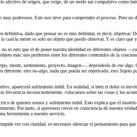
o afectivo de origen, que exige, de un modo tan compulsivo como inút
n muy poderosos. Esto nos sirve para comprender el proceso. Pero no deb
n definitiva, dado que pensar no es sino delimitar, es decir, objetivar
de la cual la mente es solo un objeto que puedo observar. Y es claro qu
no es otro que el de poner nuestra identidad en diferentes objetos ―
jeto más: nos perdemos entre los diferentes contenidos de la concien
erpo, mente, sentimiento, proyecto, imagen―, dependerás de ese algo. C
n diferente: eres
no-algo
, nada que pueda ser objetivado; eres Sujeto 
tivo, aparecerá sufrimiento inútil. En realidad, si bien el dolor es inev
con frecuencia inconscientemente, colocamos sobre las cosas y los aconte
cerca de quienes somos y sufrimiento inútil. Esto explica que el modelo
imiento. Por tanto, si queremos crecer en consciencia de nuestra verdad
una herramienta a nuestro servicio.
 impide ver con claridad, es necesario silenciar el pensamiento para qu