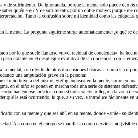
 y de sufrimiento. De ignorancia, porque la mente solo puede darnos un
e saber quién soy? Y de sufrimiento, por un doble motivo: porque me co
terpretación. Tanto la confusión sobre mi identidad como las etiquetas 
 con la mente. La pregunta siguiente surge automáticamente: ¿a qué se deb
zado por lo que suele llamarse «nivel racional de conciencia», ha hecho
paso notable en el despliegue evolutivo de la conciencia, con la emerg
o mental, con olvido de otras dimensiones básicas ―como la corporal, la
rovocando una amputación grave en la persona;
 que el niño huyera del mismo, «refugiándose» en la mente, como en una 
agma, en el niño se ponen en marcha toda una serie de sistemas defensiv
ecorta, haciéndose torácica, como si quisiera evitar llegar a la zona de s
er qué le está ocurriendo, lo que, a su vez, le introduce fácilmente en
ficado con su mente y que sea ahí, en su mente, donde «sitúe» su ident
siedad. Así como en el cuerpo se manifiesta como nerviosismo (visible 