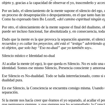
objeto y, gracias a la capacidad de observar el yo, trascenderlo y acce
Por un lado, el silenciamiento de la mente supone el silencio del ego
un proceso de desapropiación o despojamiento, en el que tanto han insi
Como ha expresado bien Bo Lozoff,
«del camino espiritual ningún e
Por otro, el silenciamiento de la mente supone el final del dualismo, 
puede ser incluso funcional, fue absolutizada y, en consecuencia, toda 
Dado que la mente es la que provoca la separación aparente, el silen
recuerdos y es callar los proyectos, ahí está el “testigo” advirtiendo
ni objetos, que solo hay “Eso no-dual” que yo también soy»
.
Silencio místico e Identidad no-dual
Al acallar la mente (el ego), lo que queda es Silencio. No es solo un
identidad. Somos ese mismo Silencio, Presencia consciente y amorosa, 
Ese Silencio es No-dualidad. Todo se halla interrelacionado, como si de
dualidad pura.
En ese Silencio, la Consciencia se encuentra consigo misma. Usando 
separación.
Si la mente nos hacía creer que éramos el yo separado, al acallar el
que permanece siempre, y que siempre nos ha acompañado: la Consc