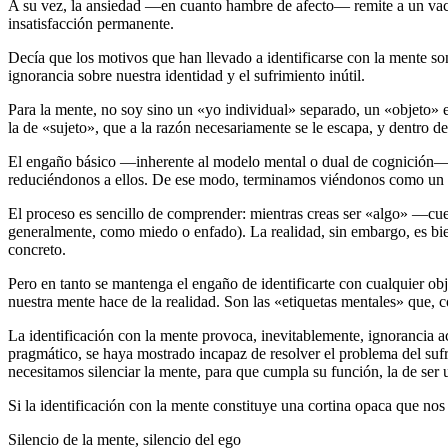
A su vez, la ansiedad ―en cuanto hambre de afecto― remite a un vací
insatisfacción permanente.
Decía que los motivos que han llevado a identificarse con la mente so
ignorancia sobre nuestra identidad y el sufrimiento inútil.
Para la mente, no soy sino un «yo individual» separado, un «objeto» e
la de «sujeto», que a la razón necesariamente se le escapa, y dentro 
El engaño básico ―inherente al modelo mental o dual de cognición― 
reduciéndonos a ellos. De ese modo, terminamos viéndonos como un ob
El proceso es sencillo de comprender: mientras creas ser «algo» ―cu
generalmente, como miedo o enfado). La realidad, sin embargo, es bie
concreto.
Pero en tanto se mantenga el engaño de identificarte con cualquier obje
nuestra mente hace de la realidad. Son las «etiquetas mentales» que, 
La identificación con la mente provoca, inevitablemente, ignorancia a
pragmático, se haya mostrado incapaz de resolver el problema del sufr
necesitamos silenciar la mente, para que cumpla su función, la de ser 
Si la identificación con la mente constituye una cortina opaca que nos
Silencio de la mente, silencio del ego