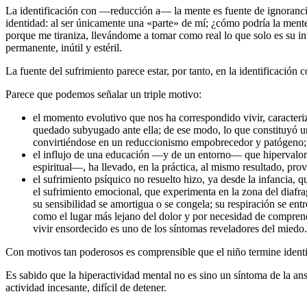
La identificación con ―reducción a― la mente es fuente de ignorancia
identidad: al ser únicamente una «parte» de mí; ¿cómo podría la ment
porque me tiraniza, llevándome a tomar como real lo que solo es su in
permanente, inútil y estéril.
La fuente del sufrimiento parece estar, por tanto, en la identificación
Parece que podemos señalar un triple motivo:
el momento evolutivo que nos ha correspondido vivir, caracteri
quedado subyugado ante ella; de ese modo, lo que constituyó un 
convirtiéndose en un reduccionismo empobrecedor y patógeno;
el influjo de una educación ―y de un entorno― que hipervalora l
espiritual―, ha llevado, en la práctica, al mismo resultado, p
el sufrimiento psíquico no resuelto hizo, ya desde la infancia,
el sufrimiento emocional, que experimenta en la zona del diafr
su sensibilidad se amortigua o se congela; su respiración se entr
como el lugar más lejano del dolor y por necesidad de comprend
vivir ensordecido es uno de los síntomas reveladores del miedo.
Con motivos tan poderosos es comprensible que el niño termine identi
Es sabido que la hiperactividad mental no es sino un síntoma de la an
actividad incesante, difícil de detener.