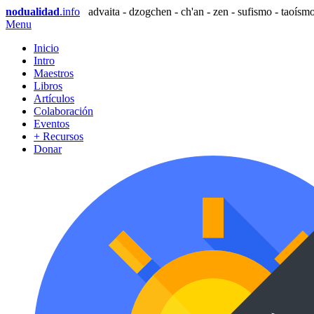
nodualidad
.info
advaita - dzogchen - ch'an - zen - sufismo - taoísmo
Menu
Inicio
Intro
Maestros
Libros
Artículos
Colaboración
Eventos
+ Recursos
Donar