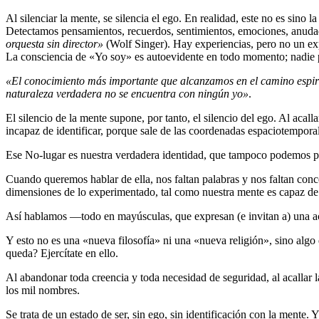
Al silenciar la mente, se silencia el ego. En realidad, este no es sino
Detectamos pensamientos, recuerdos, sentimientos, emociones, anudado
orquesta sin director»
(Wolf Singer). Hay experiencias, pero no un exp
La consciencia de «Yo soy» es autoevidente en todo momento; nadie 
«El conocimiento más importante que alcanzamos en el camino espir
naturaleza verdadera no se encuentra con ningún yo»
.
El silencio de la mente supone, por tanto, el silencio del ego. Al ac
incapaz de identificar, porque sale de las coordenadas espaciotemporal
Ese No-lugar es nuestra verdadera identidad, que tampoco podemos pe
Cuando queremos hablar de ella, nos faltan palabras y nos faltan con
dimensiones de lo experimentado, tal como nuestra mente es capaz de
Así hablamos ―todo en mayúsculas, que expresan (e invitan a) una ac
Y esto no es una «nueva filosofía» ni una «nueva religión», sino alg
queda? Ejercítate en ello.
Al abandonar toda creencia y toda necesidad de seguridad, al acallar
los mil nombres.
Se trata de un estado de ser, sin ego, sin identificación con la ment