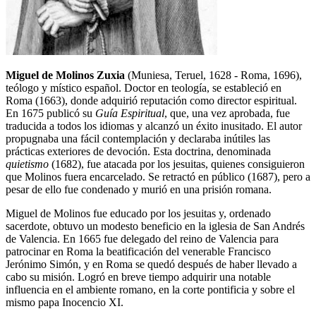
Miguel de Molinos Zuxia
(Muniesa, Teruel, 1628 - Roma, 1696),
teólogo y místico español. Doctor en teología, se estableció en
Roma (1663), donde adquirió reputación como director espiritual.
En 1675 publicó su
Guía Espiritual
, que, una vez aprobada, fue
traducida a todos los idiomas y alcanzó un éxito inusitado. El autor
propugnaba una fácil contemplación y declaraba inútiles las
prácticas exteriores de devoción. Esta doctrina, denominada
quietismo
(1682), fue atacada por los jesuitas, quienes consiguieron
que Molinos fuera encarcelado. Se retractó en público (1687), pero a
pesar de ello fue condenado y murió en una prisión romana.
Miguel de Molinos fue educado por los jesuitas y, ordenado
sacerdote, obtuvo un modesto beneficio en la iglesia de San Andrés
de Valencia. En 1665 fue delegado del reino de Valencia para
patrocinar en Roma la beatificación del venerable Francisco
Jerónimo Simón, y en Roma se quedó después de haber llevado a
cabo su misión. Logró en breve tiempo adquirir una notable
influencia en el ambiente romano, en la corte pontificia y sobre el
mismo papa Inocencio XI.