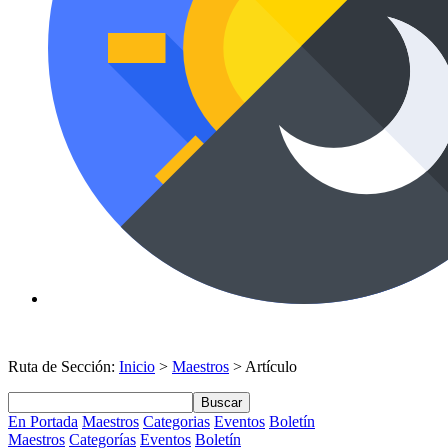
Ruta de Sección:
Inicio
>
Maestros
> Artículo
Buscar
En Portada
Maestros
Categorias
Eventos
Boletín
Maestros
Categorías
Eventos
Boletín