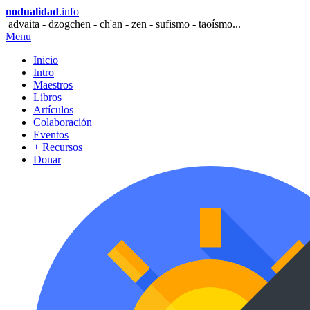
nodualidad
.info
advaita - dzogchen - ch'an - zen - sufismo - taoísmo...
Menu
Inicio
Intro
Maestros
Libros
Artículos
Colaboración
Eventos
+ Recursos
Donar