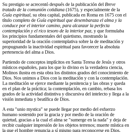
Su prestigio se acrecentó después de la publicación del
Breve
tratado de la comunión cotidiana
(1675), y especialmente de la
Guía espiritual
, su obra capital, publicada en Roma en 1675 con el
título completo de
Guía espiritual que desembaraza el alma y la
conduce por el interior camino, para alcanzar la perfecta
contemplación y el rico tesoro de la interior paz
, y que formulaba
los principios fundamentales del quietismo, mostrando la
superioridad de la oración contemplativa sobre la de meditación y
propugnando la inactividad espiritual para favorecer la absoluta
pertenencia del alma a Dios.
Partiendo de conceptos implícitos en Santa Teresa de Jesús y otros
místicos españoles, para los que lo divino es la verdadera ciencia,
Molinos ilustra en esta obra los distintos grados del conocimiento de
Dios. Nos unimos a Dios con la meditación y con la contemplación.
La meditación se ejerce mediante la penitencia y las obras y queda
en el plan de la práctica; la contemplación, en cambio, rebasa los
grados de la actividad distintiva y discursiva del intelecto y llega a la
visión inmediata y beatífica de Dios.
A esta "unio mystica" se puede llegar por medio del esfuerzo
humano sostenido por la gracia y por medio de la oración de
quietud, gracias a la cual el alma se "sumerge en la nada" y deja de
recibir cualquier impresión de los objetos terrenos; muerte mística en
la que el hombre renuncia a sí mismo para reconocerse en Dios.