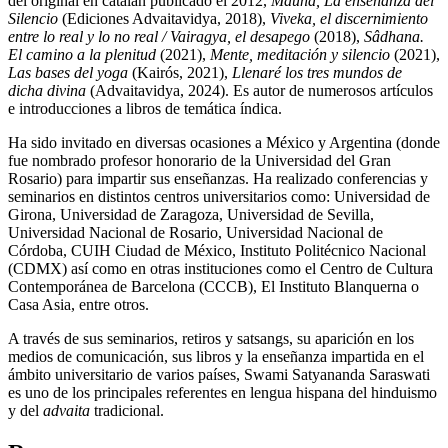
del original en catalán publicado el 2012,
Mauna, La enseñanza del
Silencio
(Ediciones Advaitavidya, 2018),
Viveka, el discernimiento
entre lo real y lo no real / Vairagya, el desapego
(2018),
Sâdhana.
El camino a la plenitud
(2021),
Mente, meditación y silencio
(2021),
Las bases del yoga
(Kairós, 2021),
Llenaré los tres mundos de
dicha divina
(Advaitavidya, 2024). Es autor de numerosos artículos
e introducciones a libros de temática índica.
Ha sido invitado en diversas ocasiones a México y Argentina (donde
fue nombrado profesor honorario de la Universidad del Gran
Rosario) para impartir sus enseñanzas. Ha realizado conferencias y
seminarios en distintos centros universitarios como: Universidad de
Girona, Universidad de Zaragoza, Universidad de Sevilla,
Universidad Nacional de Rosario, Universidad Nacional de
Córdoba, CUIH Ciudad de México, Instituto Politécnico Nacional
(CDMX) así como en otras instituciones como el Centro de Cultura
Contemporánea de Barcelona (CCCB), El Instituto Blanquerna o
Casa Asia, entre otros.
A través de sus seminarios, retiros y satsangs, su aparición en los
medios de comunicación, sus libros y la enseñanza impartida en el
ámbito universitario de varios países, Swami Satyananda Saraswati
es uno de los principales referentes en lengua hispana del hinduismo
y del
advaita
tradicional.