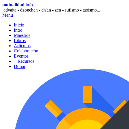
nodualidad
.info
advaita - dzogchen - ch'an - zen - sufismo - taoísmo...
Menu
Inicio
Intro
Maestros
Libros
Artículos
Colaboración
Eventos
+ Recursos
Donar