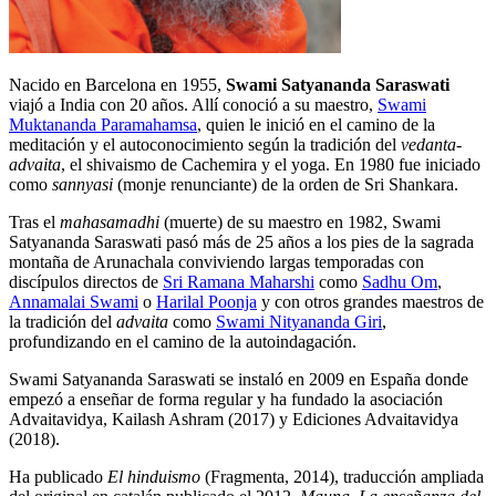
Nacido en Barcelona en 1955,
Swami Satyananda Saraswati​
viajó a India con 20 años. Allí conoció a su maestro,
Swami
Muktananda Paramahamsa
, quien le inició en el camino de la
meditación y el autoconocimiento según la tradición del
vedanta-
advaita
, el shivaismo de Cachemira y el yoga. En 1980 fue iniciado
como
sannyasi
(monje renunciante) de la orden de Sri Shankara.
Tras el
mahasamadhi
(muerte) de su maestro en 1982, Swami
Satyananda Saraswati​ pasó más de 25 años a los pies de la sagrada
montaña de Arunachala conviviendo largas temporadas con
discípulos directos de
Sri Ramana Maharshi
como
Sadhu Om
,
Annamalai Swami
o
Harilal Poonja
y con otros grandes maestros de
la tradición del
advaita
como
Swami Nityananda Giri
,
profundizando en el camino de la autoindagación.
Swami Satyananda Saraswati se instaló en 2009 en España donde
empezó a enseñar de forma regular y ha fundado la asociación
Advaitavidya, Kailash Ashram (2017) y Ediciones Advaitavidya
(2018).
Ha publicado
El hinduismo
(Fragmenta, 2014), traducción ampliada