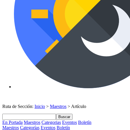
Ruta de Sección:
Inicio
>
Maestros
> Artículo
Buscar
En Portada
Maestros
Categorias
Eventos
Boletín
Maestros
Categorías
Eventos
Boletín