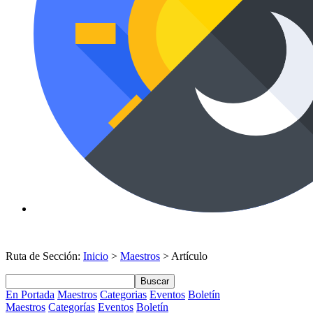
Ruta de Sección:
Inicio
>
Maestros
> Artículo
Buscar
En Portada
Maestros
Categorias
Eventos
Boletín
Maestros
Categorías
Eventos
Boletín