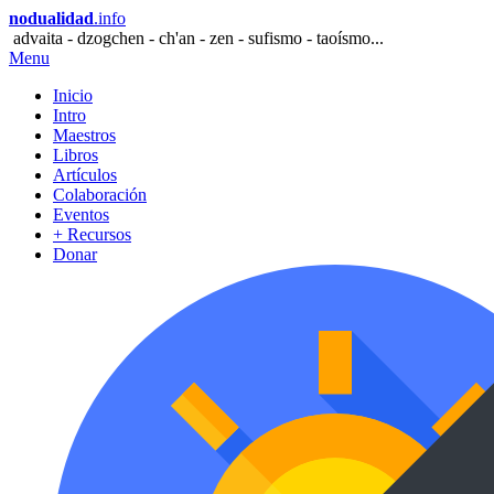
nodualidad
.info
advaita - dzogchen - ch'an - zen - sufismo - taoísmo...
Menu
Inicio
Intro
Maestros
Libros
Artículos
Colaboración
Eventos
+ Recursos
Donar