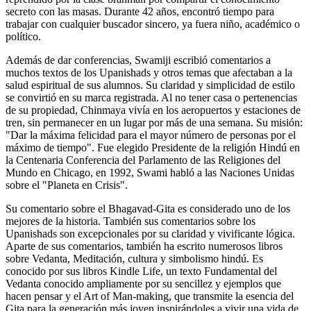
secreto con las masas. Durante 42 años, encontró tiempo para
trabajar con cualquier buscador sincero, ya fuera niño, académico o
político.
Además de dar conferencias, Swamiji escribió comentarios a
muchos textos de los Upanishads y otros temas que afectaban a la
salud espiritual de sus alumnos. Su claridad y simplicidad de estilo
se convirtió en su marca registrada. Al no tener casa o pertenencias
de su propiedad, Chinmaya vivía en los aeropuertos y estaciones de
tren, sin permanecer en un lugar por más de una semana. Su misión:
"Dar la máxima felicidad para el mayor número de personas por el
máximo de tiempo". Fue elegido Presidente de la religión Hindú en
la Centenaria Conferencia del Parlamento de las Religiones del
Mundo en Chicago, en 1992, Swami habló a las Naciones Unidas
sobre el "Planeta en Crisis".
Su comentario sobre el Bhagavad-Gita es considerado uno de los
mejores de la historia. También sus comentarios sobre los
Upanishads son excepcionales por su claridad y vivificante lógica.
Aparte de sus comentarios, también ha escrito numerosos libros
sobre Vedanta, Meditación, cultura y simbolismo hindú. Es
conocido por sus libros Kindle Life, un texto Fundamental del
Vedanta conocido ampliamente por su sencillez y ejemplos que
hacen pensar y el Art of Man-making, que transmite la esencia del
Gita para la generación más joven inspirándoles a vivir una vida de