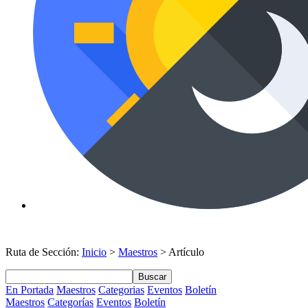
Ruta de Sección:
Inicio
>
Maestros
> Artículo
Buscar
En Portada
Maestros
Categorias
Eventos
Boletín
Maestros
Categorías
Eventos
Boletín