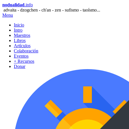
nodualidad
.info
advaita - dzogchen - ch'an - zen - sufismo - taoísmo...
Menu
Inicio
Intro
Maestros
Libros
Artículos
Colaboración
Eventos
+ Recursos
Donar