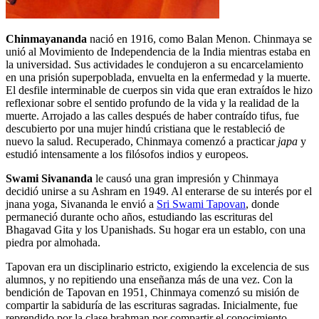
Chinmayananda
nació en 1916, como Balan Menon. Chinmaya se
unió al Movimiento de Independencia de la India mientras estaba en
la universidad. Sus actividades le condujeron a su encarcelamiento
en una prisión superpoblada, envuelta en la enfermedad y la muerte.
El desfile interminable de cuerpos sin vida que eran extraídos le hizo
reflexionar sobre el sentido profundo de la vida y la realidad de la
muerte. Arrojado a las calles después de haber contraído tifus, fue
descubierto por una mujer hindú cristiana que le restableció de
nuevo la salud. Recuperado, Chinmaya comenzó a practicar
japa
y
estudió intensamente a los filósofos indios y europeos.
Swami Sivananda
le causó una gran impresión y Chinmaya
decidió unirse a su Ashram en 1949. Al enterarse de su interés por el
jnana yoga, Sivananda le envió a
Sri Swami Tapovan
, donde
permaneció durante ocho años, estudiando las escrituras del
Bhagavad Gita y los Upanishads. Su hogar era un establo, con una
piedra por almohada.
Tapovan era un disciplinario estricto, exigiendo la excelencia de sus
alumnos, y no repitiendo una enseñanza más de una vez. Con la
bendición de Tapovan en 1951, Chinmaya comenzó su misión de
compartir la sabiduría de las escrituras sagradas. Inicialmente, fue
reprendido por la clase brahman por compartir el conocimiento