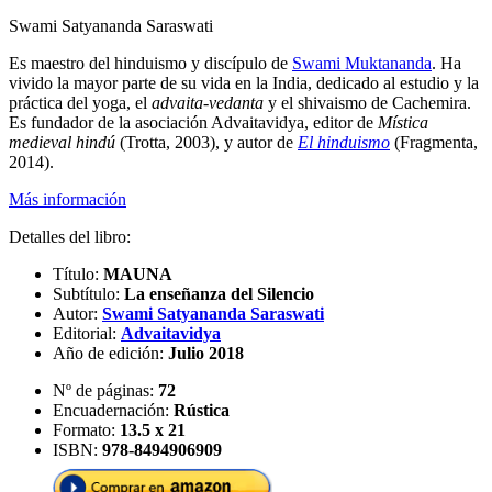
Swami Satyananda Saraswati
Es maestro del hinduismo y discípulo de
Swami Muktananda
. Ha
vivido la mayor parte de su vida en la India, dedicado al estudio y la
práctica del yoga, el
advaita-vedanta
y el shivaismo de Cachemira.
Es fundador de la asociación Advaitavidya, editor de
Mística
medieval hindú
(Trotta, 2003), y autor de
El hinduismo
(Fragmenta,
2014).
Más información
Detalles del libro:
Título:
MAUNA
Subtítulo:
La enseñanza del Silencio
Autor:
Swami Satyananda Saraswati
Editorial:
Advaitavidya
Año de edición:
Julio 2018
Nº de páginas:
72
Encuadernación:
Rústica
Formato:
13.5 x 21
ISBN:
978-8494906909