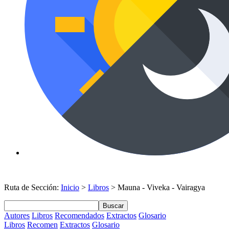
Ruta de Sección:
Inicio
>
Libros
> Mauna - Viveka - Vairagya
Buscar
Autores
Libros
Recomendados
Extractos
Glosario
Libros
Recomen
Extractos
Glosario