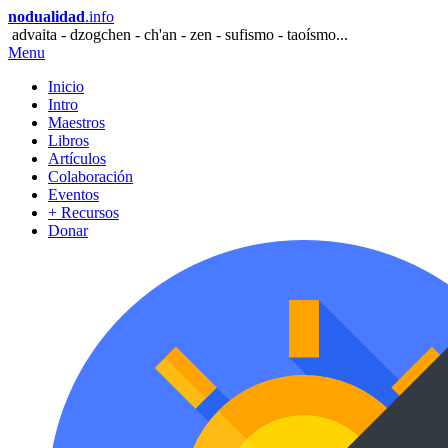
nodualidad
.info
advaita - dzogchen - ch'an - zen - sufismo - taoísmo...
Menu
Inicio
Intro
Maestros
Libros
Artículos
Colaboración
Eventos
+ Recursos
Donar