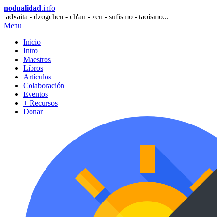
nodualidad
.info
advaita - dzogchen - ch'an - zen - sufismo - taoísmo...
Menu
Inicio
Intro
Maestros
Libros
Artículos
Colaboración
Eventos
+ Recursos
Donar