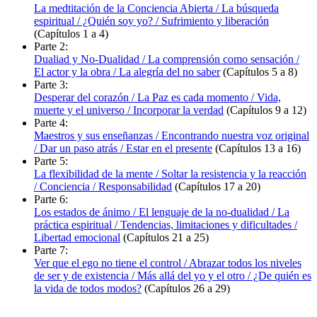
La medtitación de la Conciencia Abierta / La búsqueda
espiritual / ¿Quién soy yo? / Sufrimiento y liberación
(Capítulos 1 a 4)
Parte 2:
Dualiad y No-Dualidad / La comprensión como sensación /
El actor y la obra / La alegría del no saber
(Capítulos 5 a 8)
Parte 3:
Desperar del corazón / La Paz es cada momento / Vida,
muerte y el universo / Incorporar la verdad
(Capítulos 9 a 12)
Parte 4:
Maestros y sus enseñanzas / Encontrando nuestra voz original
/ Dar un paso atrás / Estar en el presente
(Capítulos 13 a 16)
Parte 5:
La flexibilidad de la mente / Soltar la resistencia y la reacción
/ Conciencia / Responsabilidad
(Capítulos 17 a 20)
Parte 6:
Los estados de ánimo / El lenguaje de la no-dualidad / La
práctica espiritual / Tendencias, limitaciones y dificultades /
Libertad emocional
(Capítulos 21 a 25)
Parte 7:
Ver que el ego no tiene el control / Abrazar todos los niveles
de ser y de existencia / Más allá del yo y el otro / ¿De quién es
la vida de todos modos?
(Capítulos 26 a 29)