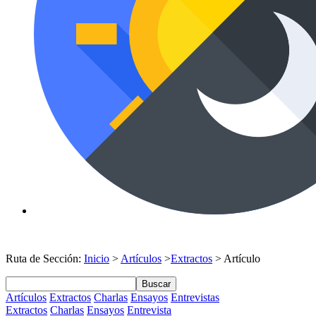
Ruta de Sección:
Inicio
>
Artículos
>
Extractos
> Artículo
Buscar
Artículos
Extractos
Charlas
Ensayos
Entrevistas
Extractos
Charlas
Ensayos
Entrevista