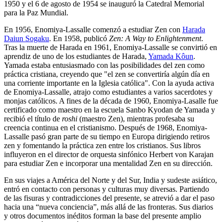
1950 y el 6 de agosto de 1954 se inauguró la Catedral Memorial
para la Paz Mundial.
En 1956, Enomiya-Lassalle comenzó a estudiar Zen con
Harada
Daiun Sogaku
. En 1958, publicó
Zen: A Way to Enlightenment
.
Tras la muerte de Harada en 1961, Enomiya-Lassalle se convirtió en
aprendiz de uno de los estudiantes de Harada,
Yamada Kôun
.
Yamada estaba entusiasmado con las posibilidades del zen como
práctica cristiana, creyendo que "el zen se convertiría algún día en
una corriente importante en la Iglesia católica". Con la ayuda activa
de Enomiya-Lassalle, atrajo como estudiantes a varios sacerdotes y
monjas católicos. A fines de la década de 1960, Enomiya-Lasalle fue
certificado como maestro en la escuela Sanbo Kyodan de Yamada y
recibió el título de
roshi
(maestro Zen), mientras profesaba su
creencia continua en el cristianismo. Después de 1968, Enomiya-
Lassalle pasó gran parte de su tiempo en Europa dirigiendo retiros
zen y fomentando la práctica zen entre los cristianos. Sus libros
influyeron en el director de orquesta sinfónico Herbert von Karajan
para estudiar Zen e incorporar una mentalidad Zen en su dirección.
En sus viajes a América del Norte y del Sur, India y sudeste asiático,
entró en contacto con personas y culturas muy diversas. Partiendo
de las fisuras y contradicciones del presente, se atrevió a dar el paso
hacia una “nueva conciencia”, más allá de las fronteras. Sus diarios
y otros documentos inéditos forman la base del presente amplio