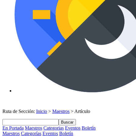
Ruta de Sección:
Inicio
>
Maestros
> Artículo
Buscar
En Portada
Maestros
Categorias
Eventos
Boletín
Maestros
Categorías
Eventos
Boletín