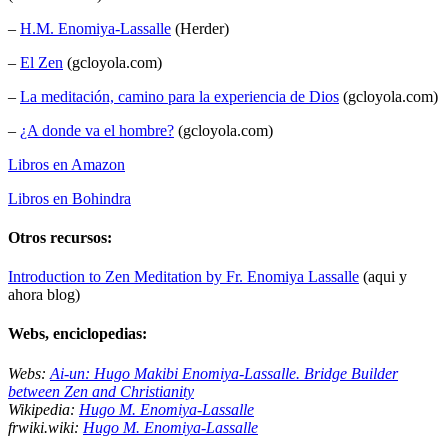
–
H.M. Enomiya-Lassalle
(Herder)
–
El Zen
(gcloyola.com)
–
La meditación, camino para la experiencia de Dios
(gcloyola.com)
–
¿A donde va el hombre?
(gcloyola.com)
Libros en Amazon
Libros en Bohindra
Otros recursos:
Introduction to Zen Meditation by Fr. Enomiya Lassalle
(aqui y
ahora blog)
Webs, enciclopedias:
Webs:
Ai-un: Hugo Makibi Enomiya-Lassalle. Bridge Builder
between Zen and Christianity
Wikipedia:
Hugo M. Enomiya-Lassalle
frwiki.wiki:
Hugo M. Enomiya-Lassalle