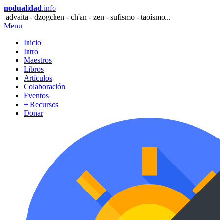
nodualidad
.info
advaita - dzogchen - ch'an - zen - sufismo - taoísmo...
Menu
Inicio
Intro
Maestros
Libros
Artículos
Colaboración
Eventos
+ Recursos
Donar