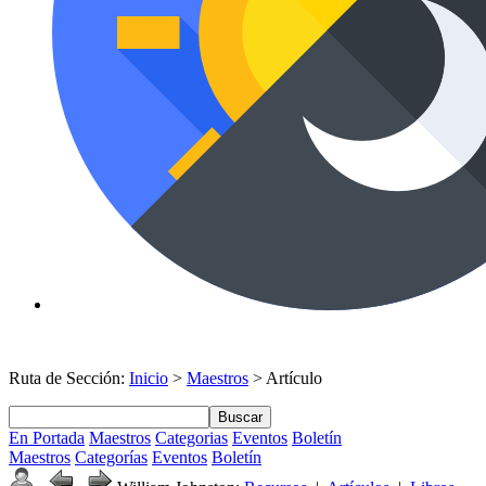
Ruta de Sección:
Inicio
>
Maestros
> Artículo
Buscar
En Portada
Maestros
Categorias
Eventos
Boletín
Maestros
Categorías
Eventos
Boletín