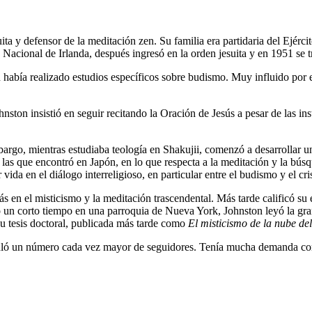
ta y defensor de la meditación zen. Su familia era partidaria del Ejércit
 Nacional de Irlanda, después ingresó en la orden jesuita y en 1951 se 
 había realizado estudios específicos sobre budismo. Muy influido por e
hnston insistió en seguir recitando la Oración de Jesús a pesar de las i
argo, mientras estudiaba teología en Shakujii, comenzó a desarrollar un
 y las que encontró en Japón, en lo que respecta a la meditación y la bús
vida en el diálogo interreligioso, en particular entre el budismo y el cri
en el misticismo y la meditación trascendental. Más tarde calificó su 
 un corto tiempo en una parroquia de Nueva York, Johnston leyó la gra
su tesis doctoral, publicada más tarde como
El misticismo de la nube de
uló un número cada vez mayor de seguidores. Tenía mucha demanda como