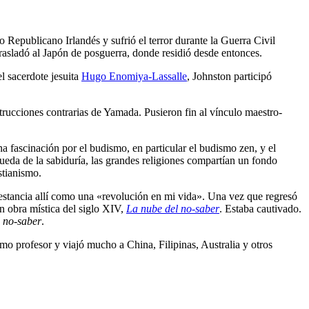
o Republicano Irlandés y sufrió el terror durante la Guerra Civil
trasladó al Japón de posguerra, donde residió desde entonces.
l sacerdote jesuita
Hugo Enomiya-Lassalle
, Johnston participó
nstrucciones contrarias de Yamada. Pusieron fin al vínculo maestro-
a fascinación por el budismo, en particular el budismo zen, y el
queda de la sabiduría, las grandes religiones compartían un fondo
stianismo.
estancia allí como una «revolución en mi vida». Una vez que regresó
n obra mística del siglo XIV,
La nube del no-saber
. Estaba cautivado.
l no-saber
.
 profesor y viajó mucho a China, Filipinas, Australia y otros