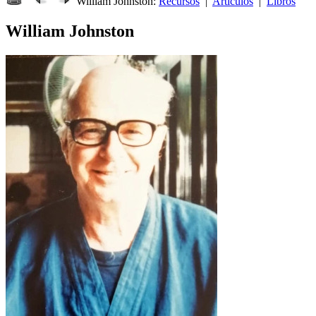
William Johnston:
Recursos
|
Artículos
|
Libros
William Johnston