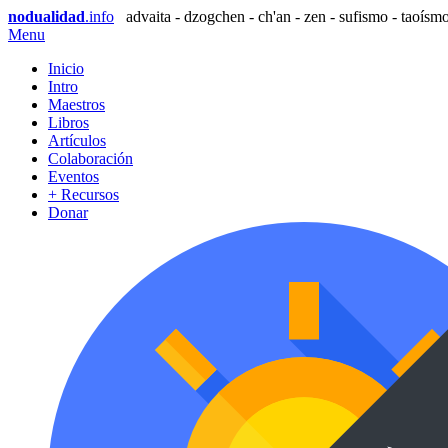
nodualidad
.info
advaita - dzogchen - ch'an - zen - sufismo - taoísmo
Menu
Inicio
Intro
Maestros
Libros
Artículos
Colaboración
Eventos
+ Recursos
Donar