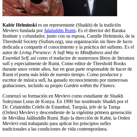
Kabir Helminski
es un representante (Shaikh) de la tradición
Mevlevi fundada por
Jalaluddin Rumi
. Es el director del Baraka
Institute y cofundador, junto con su esposa, Camille Helminski, de la
Threshold Society (Sufism.org), una organización sin fines de lucro
dedicada a compartir el conocimiento y la práctica del sufismo. Es el
autor de
Living Presence: A Sufi Way to Mindfulness and the
Essential Self
, así como el traductor de numerosos libros de literatura
sufí y especialmente de Rumi. Como editor de Threshold Books
durante unos veinte años, fue en gran parte responsable de hacer de
Rumi el poeta más leído de nuestro tiempo. Como productor y
escritor de música sufí, ha ganado reconocimiento por numerosas
grabaciones, incluido su propio
Garden within the Flames
.
Comenzó su formación en Mevlevi como estudiante de Shaikh
Suleyman Loras de Konya. En 1990 fue nombrado Shaikh por el
Dr. Celaleddin Celebi de Estambul, Turquía, jefe de la Tariqa
(Orden) Mevlevi y descendiente de la vigésima primera generación
de Mevlâna Jalâluddîn Rumi. Bajo la dirección de Kabir, la Orden
Mevlevi está trabajando para aplicar los principios sufíes
tradicionales a las condiciones de vida contemporánea.