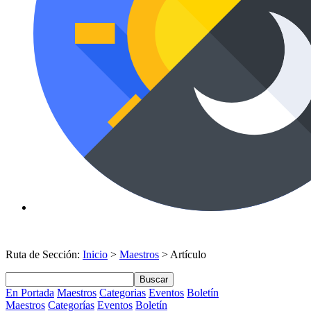
Ruta de Sección:
Inicio
>
Maestros
> Artículo
Buscar
En Portada
Maestros
Categorias
Eventos
Boletín
Maestros
Categorías
Eventos
Boletín