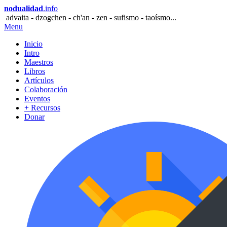
nodualidad
.info
advaita - dzogchen - ch'an - zen - sufismo - taoísmo...
Menu
Inicio
Intro
Maestros
Libros
Artículos
Colaboración
Eventos
+ Recursos
Donar