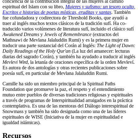
conciencia de la contribución integral de las mujeres al camino
espiritual del Islam con su libro,
Mujeres y sufismo: un tesoro oculto,
Escritos e historias de poetas místicas, eruditas y santas
. También
fue cofundadora y codirectora de Threshold Books, que ayudó a
traer al inglés muchos textos clásicos de la tradición sufí. Ha co-
traducido varios volúmenes de literatura sufí, incluido el clásico sufí
Awakened Dreams
y
Jewels of Remembrance
(extractos del
Mathnawi de Mevlana Jalaluddin Rumi) y es la primera mujer en
traducir una parte sustancial del Corán al Inglés:
The Light of Dawn:
Daily Readings of the Holy Qur'an
(La luz del amanecer: lecturas
diarias del sagrado Corán), y también ha ayudado a traducir al inglés
Mevlevi Wird
, la letanía de oraciones específica de la orden Mevleví.
Es autora de dos antologías y otras recientes publicaciones sobre
poesía sufí, en particular de Mevlana Jalaluddin Rumi.
Camille ha sido un miembro principal de la Spiritual Paths
Foundation que promueve la paz, el respeto y el entendimiento
mutuo entre pueblos de diversas tradiciones religiosas y espirituales
a través de programas de Interspiritualidad arraigados en la práctica
contemplativa. Es una de las mentoras del Diálogo interespiritual de
Snowmass y también ha sido designada como una de las líderes
espirituales de WISE (Iniciativa de la mujer en espiritualidad e
igualdad islámicas).
Recursos