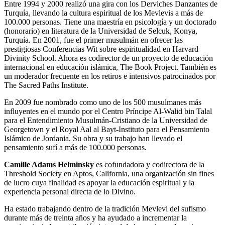
Entre 1994 y 2000 realizó una gira con los Derviches Danzantes de
Turquía, llevando la cultura espiritual de los Mevlevis a más de
100.000 personas. Tiene una maestría en psicología y un doctorado
(honorario) en literatura de la Universidad de Selcuk, Konya,
Turquía. En 2001, fue el primer musulmán en ofrecer las
prestigiosas Conferencias Wit sobre espiritualidad en Harvard
Divinity School. Ahora es codirector de un proyecto de educación
internacional en educación islámica, The Book Project. También es
un moderador frecuente en los retiros e intensivos patrocinados por
The Sacred Paths Institute.
En 2009 fue nombrado como uno de los 500 musulmanes más
influyentes en el mundo por el Centro Príncipe Al-Walid bin Talal
para el Entendimiento Musulmán-Cristiano de la Universidad de
Georgetown y el Royal Aal al Bayt-Instituto para el Pensamiento
Islámico de Jordania. Su obra y su trabajo han llevado el
pensamiento sufí a más de 100.000 personas.
Camille Adams Helminsky
es cofundadora y codirectora de la
Threshold Society en Aptos, California, una organización sin fines
de lucro cuya finalidad es apoyar la educación espiritual y la
experiencia personal directa de lo Divino.
Ha estado trabajando dentro de la tradición Mevlevi del sufismo
durante más de treinta años y ha ayudado a incrementar la