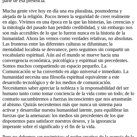
parte de esa presencia.
Mucha gente vive hoy en día una era pluralista, posmoderna y
alejada de la religión. Pocos tienen la seguridad de creer realmente
en algo. Vivimos en una época en la que las historias, las creencias y
la mitología del pasado han perdido credibilidad, y sin embargo nos
son más accesibles de lo que lo fueron nunca en la historia de la
humanidad. Ahora las vemos como verdades relativas, no absolutas.
Las fronteras entre las diferentes culturas se difuminan; la
mentalidad localista se desvanece, pero seguimos sin compartir un
vocabulario espiritual. Aún así el mundo se mueve hacia una
convergencia económica, psicológica y espiritual sin precedentes.
Somos muchos compartiendo un espacio pequeño. La
Comunicación se ha convertido en algo universal e inmediato. La
humanidad necesita una filosofía espiritual equivalente a este
desarrollo tecnológico y de los medios de comunicación.
Necesitamos saber apreciar la nobleza y la responsabilidad del ser
humano tanto como tomar conciencia de la vida como un todo; de lo
contrario sucumbiremos a fuerzas inconscientes que nos arrastrarán
al abismo. Quizás necesitemos más que nunca un sistema para
activar y desarrollar nuestra humanidad latente, para equilibrar las
fuerzas que la amenazan: los medios sin precedentes de los que
disponemos para satisfacer nuestros deseos, y la ignorancia
imperante sobre el significado y el fin de la vida.
Pero no debemos ser pesimistas; el poder creativo de la esencia de la