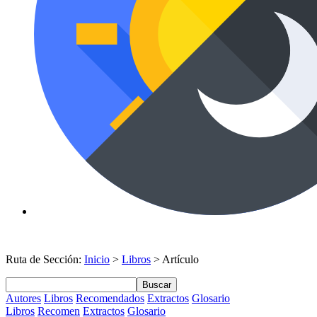
Ruta de Sección:
Inicio
>
Libros
> Artículo
Buscar
Autores
Libros
Recomendados
Extractos
Glosario
Libros
Recomen
Extractos
Glosario