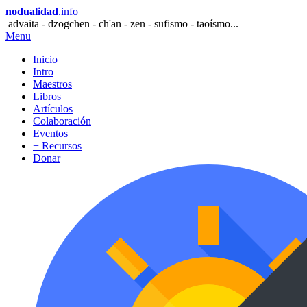
nodualidad
.info
advaita - dzogchen - ch'an - zen - sufismo - taoísmo...
Menu
Inicio
Intro
Maestros
Libros
Artículos
Colaboración
Eventos
+ Recursos
Donar