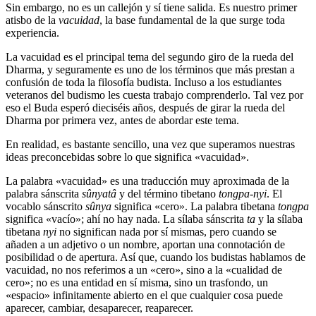
Sin embargo, no es un callejón y sí tiene salida. Es nuestro primer
atisbo de la
vacuidad
, la base fundamental de la que surge toda
experiencia.
La vacuidad es el principal tema del segundo giro de la rueda del
Dharma, y seguramente es uno de los términos que más prestan a
confusión de toda la filosofía budista. Incluso a los estudiantes
veteranos del budismo les cuesta trabajo comprenderlo. Tal vez por
eso el Buda esperó dieciséis años, después de girar la rueda del
Dharma por primera vez, antes de abordar este tema.
En realidad, es bastante sencillo, una vez que superamos nuestras
ideas preconcebidas sobre lo que significa «vacuidad».
La palabra «vacuidad» es una traducción muy aproximada de la
palabra sánscrita
sûnyatâ
y del término tibetano
tongpa-nyi
. El
vocablo sánscrito
sûnya
significa «cero». La palabra tibetana
tongpa
significa «vacío»; ahí no hay nada. La sílaba sánscrita
ta
y la sílaba
tibetana
nyi
no significan nada por sí mismas, pero cuando se
añaden a un adjetivo o un nombre, aportan una connotación de
posibilidad o de apertura. Así que, cuando los budistas hablamos de
vacuidad, no nos referimos a un «cero», sino a la «cualidad de
cero»; no es una entidad en sí misma, sino un trasfondo, un
«espacio» infinitamente abierto en el que cualquier cosa puede
aparecer, cambiar, desaparecer, reaparecer.