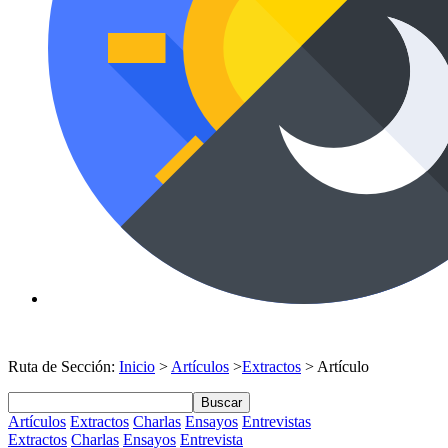
Ruta de Sección:
Inicio
>
Artículos
>
Extractos
> Artículo
Buscar
Artículos
Extractos
Charlas
Ensayos
Entrevistas
Extractos
Charlas
Ensayos
Entrevista