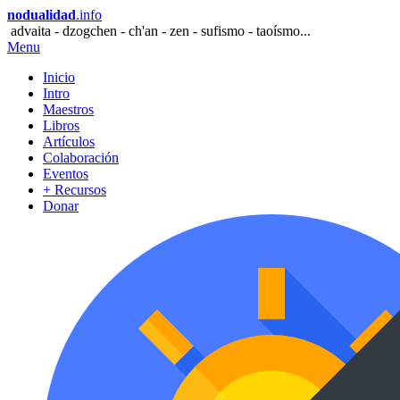
nodualidad
.info
advaita - dzogchen - ch'an - zen - sufismo - taoísmo...
Menu
Inicio
Intro
Maestros
Libros
Artículos
Colaboración
Eventos
+ Recursos
Donar