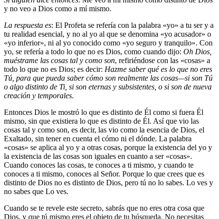
y no veo a Dios como a mí mismo.
La respuesta es
: El Profeta se refería con la palabra «yo» a tu ser y a
tu realidad esencial, y no al yo al que se denomina «yo acusador» o
«yo inferior», ni al yo conocido como «yo seguro y tranquilo». Con
yo, se refería a todo lo que no es Dios, como cuando dijo:
Oh Dios,
muéstrame las cosas tal y como son
, refiriéndose con las «cosas» a
todo lo que no es Dios; es decir:
Hazme saber qué es lo que no eres
Tú, para que pueda saber cómo son realmente las cosas—si son Tú
o algo distinto de Ti, si son eternas y subsistentes, o si son de nueva
creación y temporales
.
Entonces Dios le mostró lo que es distinto de Él como si fuera Él
mismo, sin que existiera lo que es distinto de Él. Así que vio las
cosas tal y como son, es decir, las vio como la esencia de Dios, el
Exaltado, sin tener en cuenta el cómo ni el dónde. La palabra
«cosas» se aplica al yo y a otras cosas, porque la existencia del yo y
la existencia de las cosas son iguales en cuanto a ser «cosas».
Cuando conoces las cosas, te conoces a ti mismo, y cuando te
conoces a ti mismo, conoces al Señor. Porque lo que crees que es
distinto de Dios no es distinto de Dios, pero tú no lo sabes. Lo ves y
no sabes que Lo ves.
Cuando se te revele este secreto, sabrás que no eres otra cosa que
Dios, y que tú mismo eres el objeto de tu búsqueda. No necesitas