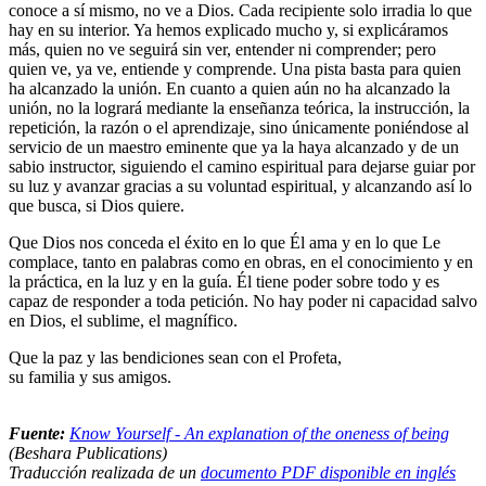
conoce a sí mismo, no ve a Dios. Cada recipiente solo irradia lo que
hay en su interior. Ya hemos explicado mucho y, si explicáramos
más, quien no ve seguirá sin ver, entender ni comprender; pero
quien ve, ya ve, entiende y comprende. Una pista basta para quien
ha alcanzado la unión. En cuanto a quien aún no ha alcanzado la
unión, no la logrará mediante la enseñanza teórica, la instrucción, la
repetición, la razón o el aprendizaje, sino únicamente poniéndose al
servicio de un maestro eminente que ya la haya alcanzado y de un
sabio instructor, siguiendo el camino espiritual para dejarse guiar por
su luz y avanzar gracias a su voluntad espiritual, y alcanzando así lo
que busca, si Dios quiere.
Que Dios nos conceda el éxito en lo que Él ama y en lo que Le
complace, tanto en palabras como en obras, en el conocimiento y en
la práctica, en la luz y en la guía. Él tiene poder sobre todo y es
capaz de responder a toda petición. No hay poder ni capacidad salvo
en Dios, el sublime, el magnífico.
Que la paz y las bendiciones sean con el Profeta,
su familia y sus amigos.
Fuente:
Know Yourself - An explanation of the oneness of being
(Beshara Publications)
Traducción realizada de un
documento PDF disponible en inglés