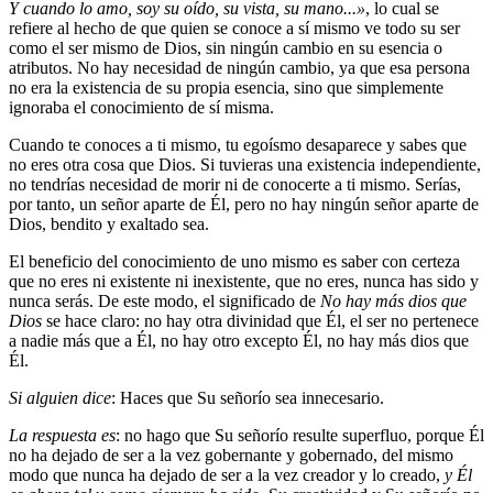
Y cuando lo amo, soy su oído, su vista, su mano...»
, lo cual se
refiere al hecho de que quien se conoce a sí mismo ve todo su ser
como el ser mismo de Dios, sin ningún cambio en su esencia o
atributos. No hay necesidad de ningún cambio, ya que esa persona
no era la existencia de su propia esencia, sino que simplemente
ignoraba el conocimiento de sí misma.
Cuando te conoces a ti mismo, tu egoísmo desaparece y sabes que
no eres otra cosa que Dios. Si tuvieras una existencia independiente,
no tendrías necesidad de morir ni de conocerte a ti mismo. Serías,
por tanto, un señor aparte de Él, pero no hay ningún señor aparte de
Dios, bendito y exaltado sea.
El beneficio del conocimiento de uno mismo es saber con certeza
que no eres ni existente ni inexistente, que no eres, nunca has sido y
nunca serás. De este modo, el significado de
No hay más dios que
Dios
se hace claro: no hay otra divinidad que Él, el ser no pertenece
a nadie más que a Él, no hay otro excepto Él, no hay más dios que
Él.
Si alguien dice
: Haces que Su señorío sea innecesario.
La respuesta es
: no hago que Su señorío resulte superfluo, porque Él
no ha dejado de ser a la vez gobernante y gobernado, del mismo
modo que nunca ha dejado de ser a la vez creador y lo creado,
y Él