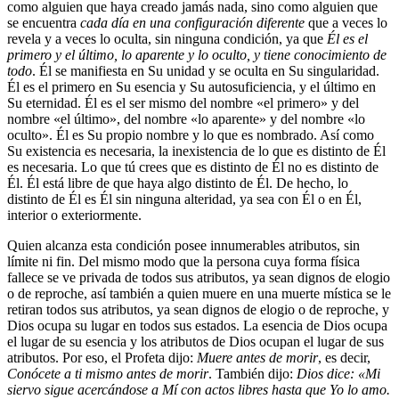
como alguien que haya creado jamás nada, sino como alguien que
se encuentra
cada día en una configuración diferente
que a veces lo
revela y a veces lo oculta, sin ninguna condición, ya que
Él es el
primero y el último, lo aparente y lo oculto, y tiene conocimiento de
todo
. Él se manifiesta en Su unidad y se oculta en Su singularidad.
Él es el primero en Su esencia y Su autosuficiencia, y el último en
Su eternidad. Él es el ser mismo del nombre «el primero» y del
nombre «el último», del nombre «lo aparente» y del nombre «lo
oculto». Él es Su propio nombre y lo que es nombrado. Así como
Su existencia es necesaria, la inexistencia de lo que es distinto de Él
es necesaria. Lo que tú crees que es distinto de Él no es distinto de
Él. Él está libre de que haya algo distinto de Él. De hecho, lo
distinto de Él es Él sin ninguna alteridad, ya sea con Él o en Él,
interior o exteriormente.
Quien alcanza esta condición posee innumerables atributos, sin
límite ni fin. Del mismo modo que la persona cuya forma física
fallece se ve privada de todos sus atributos, ya sean dignos de elogio
o de reproche, así también a quien muere en una muerte mística se le
retiran todos sus atributos, ya sean dignos de elogio o de reproche, y
Dios ocupa su lugar en todos sus estados. La esencia de Dios ocupa
el lugar de su esencia y los atributos de Dios ocupan el lugar de sus
atributos. Por eso, el Profeta dijo:
Muere antes de morir
, es decir,
Conócete a ti mismo antes de morir
. También dijo:
Dios dice: «Mi
siervo sigue acercándose a Mí con actos libres hasta que Yo lo amo.