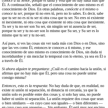
conoce a su Señor
, porque él sabía y veía que no hay nada más que
Él. A continuación, señaló que el conocimiento de uno mismo es el
conocimiento de Dios. En otras palabras,
conócete a ti mismo
o
conoce tu ser
, porque tú no eres tú, pero no lo sabes. Es decir, sabe
que tu ser no es ni tu ser ni otra cosa que tu ser. No eres ni existente
ni inexistente, ni otra cosa que existente ni otra cosa que inexistente.
Tu ser y tu no-ser son Su ser, sin ningún ser ni ausencia de ser,
porque tu ser y tu no-ser son lo mismo que Su ser, y Su ser es lo
mismo que tu ser y tu no-ser.
Así pues, si ves las cosas sin ver nada más con Dios o en Dios, sino
que las ves como Él, entonces te conoces a ti mismo, y ese
conocimiento de uno mismo es conocimiento de Dios, sin duda ni
incertidumbre y sin mezclar lo temporal con lo eterno, ya sea en Él o
a través de Él.
Si ahora alguien te preguntara
: ¿Cuál es el camino hacia la unión, si
afirmas que no hay más que Él, pero una cosa no puede unirse
consigo misma?
Entonces, esta es la respuesta
: No hay duda de que, en realidad, no
existe ni unión ni separación, ni distancia ni cercanía, ya que la
unión solo es posible entre dos cosas y, si solo hay una, no puede
haber ni unión ni separación. La unión requiere dos cosas que sean
o bien similares —en cuyo caso son iguales— o bien diferentes —
en cuyo caso son opuestas—. Sin embargo, Él está muy por encima