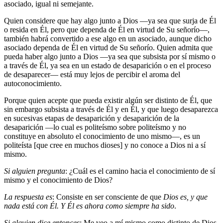
asociado, igual ni semejante.
Quien considere que hay algo junto a Dios —ya sea que surja de Él
o resida en Él, pero que dependa de Él en virtud de Su señorío—,
también habrá convertido a ese algo en un asociado, aunque dicho
asociado dependa de Él en virtud de Su señorío. Quien admita que
pueda haber algo junto a Dios —ya sea que subsista por sí mismo o
a través de Él, ya sea en un estado de desaparición o en el proceso
de desaparecer— está muy lejos de percibir el aroma del
autoconocimiento.
Porque quien acepte que pueda existir algún ser distinto de Él, que
sin embargo subsista a través de Él y en Él, y que luego desaparezca
en sucesivas etapas de desaparición y desaparición de la
desaparición —lo cual es politeísmo sobre politeísmo y no
constituye en absoluto el conocimiento de uno mismo—, es un
politeísta [que cree en muchos dioses] y no conoce a Dios ni a sí
mismo.
Si alguien pregunta
: ¿Cuál es el camino hacia el conocimiento de sí
mismo y el conocimiento de Dios?
La respuesta es
: Consiste en ser consciente de que
Dios es, y que
nada está con Él. Y Él es ahora como siempre ha sido
.
Si alguien dice entonces
: Me veo a mí mismo como distinto de Dios