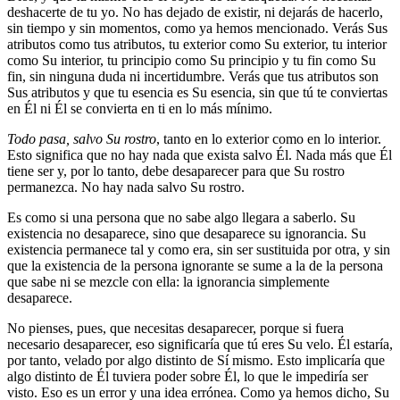
deshacerte de tu yo. No has dejado de existir, ni dejarás de hacerlo,
sin tiempo y sin momentos, como ya hemos mencionado. Verás Sus
atributos como tus atributos, tu exterior como Su exterior, tu interior
como Su interior, tu principio como Su principio y tu fin como Su
fin, sin ninguna duda ni incertidumbre. Verás que tus atributos son
Sus atributos y que tu esencia es Su esencia, sin que tú te conviertas
en Él ni Él se convierta en ti en lo más mínimo.
Todo pasa, salvo Su rostro
, tanto en lo exterior como en lo interior.
Esto significa que no hay nada que exista salvo Él. Nada más que Él
tiene ser y, por lo tanto, debe desaparecer para que Su rostro
permanezca. No hay nada salvo Su rostro.
Es como si una persona que no sabe algo llegara a saberlo. Su
existencia no desaparece, sino que desaparece su ignorancia. Su
existencia permanece tal y como era, sin ser sustituida por otra, y sin
que la existencia de la persona ignorante se sume a la de la persona
que sabe ni se mezcle con ella: la ignorancia simplemente
desaparece.
No pienses, pues, que necesitas desaparecer, porque si fuera
necesario desaparecer, eso significaría que tú eres Su velo. Él estaría,
por tanto, velado por algo distinto de Sí mismo. Esto implicaría que
algo distinto de Él tuviera poder sobre Él, lo que le impediría ser
visto. Eso es un error y una idea errónea. Como ya hemos dicho, Su