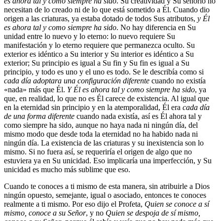
es ahora tal y como siempre ha sido
. Su creatividad y Su señorío no
necesitan de lo creado ni de lo que está sometido a Él. Cuando dio
origen a las criaturas, ya estaba dotado de todos Sus atributos,
y Él
es ahora tal y como siempre ha sido
. No hay diferencia en Su
unidad entre lo nuevo y lo eterno: lo nuevo requiere Su
manifestación y lo eterno requiere que permanezca oculto. Su
exterior es idéntico a Su interior y Su interior es idéntico a Su
exterior; Su principio es igual a Su fin y Su fin es igual a Su
principio, y todo es uno y el uno es todo. Se le describía como si
cada día adoptara una configuración diferente
cuando no existía
«nada» más que Él.
Y Él es ahora tal y como siempre ha sido
, ya
que, en realidad, lo que no es Él carece de existencia. Al igual que
en la eternidad sin principio y en la atemporalidad, Él era
cada día
de una forma diferente
cuando nada existía, así es Él ahora tal y
como siempre ha sido, aunque no haya nada ni ningún día, del
mismo modo que desde toda la eternidad no ha habido nada ni
ningún día. La existencia de las criaturas y su inexistencia son lo
mismo. Si no fuera así, se requeriría el origen de algo que no
estuviera ya en Su unicidad. Eso implicaría una imperfección, y Su
unicidad es mucho más sublime que eso.
Cuando te conoces a ti mismo de esta manera, sin atribuirle a Dios
ningún opuesto, semejante, igual o asociado, entonces te conoces
realmente a ti mismo. Por eso dijo el Profeta,
Quien se conoce a sí
mismo, conoce a su Señor
, y no
Quien se despoja de sí mismo,