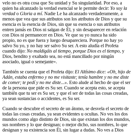
velo no es otra cosa que Su unidad y Su singularidad. Por eso, a
quien ha alcanzado la verdad esencial se le permite decir:
Yo soy la
verdad
o
Gloria a mí
. Nadie Le ha alcanzado verdaderamente, a
menos que vea que sus atributos son los atributos de Dios y que su
esencia es la esencia de Dios, sin que su esencia o sus atributos
entren jamás en Dios ni salgan de Él, y sin desaparecer en relación
con Dios ni permanecer en Dios. Ve que su yo nunca ha sido
propio, no es que fuera y luego desapareciera. Porque no hay yo
salvo Su yo, y no hay ser salvo Su ser. A esto aludía el Profeta
cuando dijo:
No maldigáis al tiempo, porque Dios es el tiempo
, y
Dios, bendito y exaltado sea, no está mancillado por ningún
asociado, igual o semejante».
También se cuenta que el Profeta dijo:
El Altísimo dice: «Oh, hijo de
Adán, estaba enfermo y no me visitaste; tenía hambre y no me diste
de comer; te pedí y no me diste...»
. Esto alude al hecho de que el ser
de la persona que pide es Su ser. Cuando se acepta esto, se acepta
también que tu ser es Su ser, y que el ser de todas las cosas creadas,
ya sean sustancias o accidentes, es Su ser.
Cuando se descubre el secreto de un átomo, se desvela el secreto de
todas las cosas creadas, ya sean evidentes u ocultas. No ves los dos
mundos como algo distinto de Dios, sin que existan los dos mundos,
sus nombres y lo que designan; o mejor dicho, sus nombres, lo que
designan y su existencia son Él, sin lugar a dudas. No ves a Dios