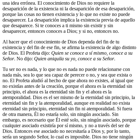
una idea errónea. El conocimiento de Dios no requiere la
desaparición de la existencia ni la desaparición de esa desaparición,
porque las cosas no tienen existencia y lo que no existe no puede
desaparecer. La desaparición implica la existencia previa de aquello
que desaparece. Si te conoces a ti mismo sin existir y sin
desaparecer, entonces conoces a Dios; y si no, entonces no.
Al hacer que el conocimiento de Dios dependa del fin de tu
existencia y del fin de ese fin, se afirma la existencia de algo distinto
de Dios. El Profeta dijo:
Quien se conoce a sí mismo, conoce a su
Señor
. No dijo:
Quien aniquila su yo, conoce a su Señor
.
Tu ser no es nada, y lo que no es nada no puede relacionarse con
nada más, sea lo que sea capaz de perecer o no, y sea que exista o
no. El Profeta aludió al hecho de que ahora no existes, al igual que
no existías antes de la creación, porque el ahora es la eternidad sin
principio, el ahora es la eternidad sin fin y el ahora es la
atemporalidad. Dios es el ser mismo de la eternidad sin principio, la
eternidad sin fin y la atemporalidad, aunque en realidad no exista
eternidad sin principio, eternidad sin fin ni atemporalidad. Si fuera
de otra manera, Él no estaría solo, sin ningún asociado. Sin
embargo, es necesario que Él esté solo, sin ningún asociado, porque
cualquier asociado existiría por sí mismo, y no a través del ser de
Dios. Entonces ese asociado no necesitaría a Dios y, por lo tanto,
sería un segundo Señor, lo cual es imposible. Dios no tiene ningún