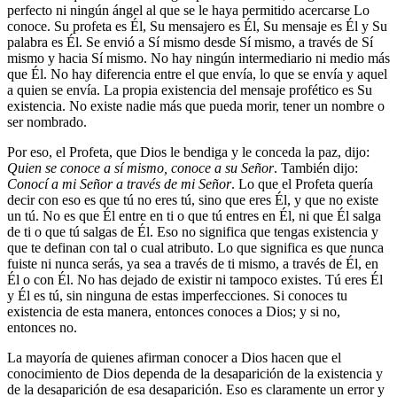
perfecto ni ningún ángel al que se le haya permitido acercarse Lo
conoce. Su profeta es Él, Su mensajero es Él, Su mensaje es Él y Su
palabra es Él. Se envió a Sí mismo desde Sí mismo, a través de Sí
mismo y hacia Sí mismo. No hay ningún intermediario ni medio más
que Él. No hay diferencia entre el que envía, lo que se envía y aquel
a quien se envía. La propia existencia del mensaje profético es Su
existencia. No existe nadie más que pueda morir, tener un nombre o
ser nombrado.
Por eso, el Profeta, que Dios le bendiga y le conceda la paz, dijo:
Quien se conoce a sí mismo, conoce a su Señor
. También dijo:
Conocí a mi Señor a través de mi Señor
. Lo que el Profeta quería
decir con eso es que tú no eres tú, sino que eres Él, y que no existe
un tú. No es que Él entre en ti o que tú entres en Él, ni que Él salga
de ti o que tú salgas de Él. Eso no significa que tengas existencia y
que te definan con tal o cual atributo. Lo que significa es que nunca
fuiste ni nunca serás, ya sea a través de ti mismo, a través de Él, en
Él o con Él. No has dejado de existir ni tampoco existes. Tú eres Él
y Él es tú, sin ninguna de estas imperfecciones. Si conoces tu
existencia de esta manera, entonces conoces a Dios; y si no,
entonces no.
La mayoría de quienes afirman conocer a Dios hacen que el
conocimiento de Dios dependa de la desaparición de la existencia y
de la desaparición de esa desaparición. Eso es claramente un error y