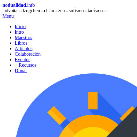
nodualidad
.info
advaita - dzogchen - ch'an - zen - sufismo - taoísmo...
Menu
Inicio
Intro
Maestros
Libros
Artículos
Colaboración
Eventos
+ Recursos
Donar