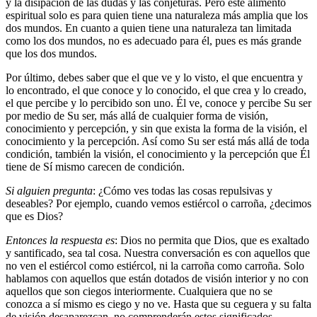
y la disipación de las dudas y las conjeturas. Pero este alimento
espiritual solo es para quien tiene una naturaleza más amplia que los
dos mundos. En cuanto a quien tiene una naturaleza tan limitada
como los dos mundos, no es adecuado para él, pues es más grande
que los dos mundos.
Por último, debes saber que el que ve y lo visto, el que encuentra y
lo encontrado, el que conoce y lo conocido, el que crea y lo creado,
el que percibe y lo percibido son uno. Él ve, conoce y percibe Su ser
por medio de Su ser, más allá de cualquier forma de visión,
conocimiento y percepción, y sin que exista la forma de la visión, el
conocimiento y la percepción. Así como Su ser está más allá de toda
condición, también la visión, el conocimiento y la percepción que Él
tiene de Sí mismo carecen de condición.
Si alguien pregunta
: ¿Cómo ves todas las cosas repulsivas y
deseables? Por ejemplo, cuando vemos estiércol o carroña, ¿decimos
que es Dios?
Entonces la respuesta es
: Dios no permita que Dios, que es exaltado
y santificado, sea tal cosa. Nuestra conversación es con aquellos que
no ven el estiércol como estiércol, ni la carroña como carroña. Solo
hablamos con aquellos que están dotados de visión interior y no con
aquellos que son ciegos interiormente. Cualquiera que no se
conozca a sí mismo es ciego y no ve. Hasta que su ceguera y su falta
de visión desaparezcan, no comprenderán estos significados.