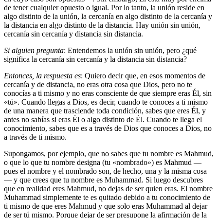
de tener cualquier opuesto o igual. Por lo tanto, la unión reside en
algo distinto de la unión, la cercanía en algo distinto de la cercanía y
la distancia en algo distinto de la distancia. Hay unión sin unión,
cercanía sin cercanía y distancia sin distancia.
Si alguien pregunta
: Entendemos la unión sin unión, pero ¿qué
significa la cercanía sin cercanía y la distancia sin distancia?
Entonces, la respuesta es
: Quiero decir que, en esos momentos de
cercanía y de distancia, no eras otra cosa que Dios, pero no te
conocías a ti mismo y no eras consciente de que siempre eras Él, sin
«tú». Cuando llegas a Dios, es decir, cuando te conoces a ti mismo
de una manera que trasciende toda condición, sabes que eres Él, y
antes no sabías si eras Él o algo distinto de Él. Cuando te llega el
conocimiento, sabes que es a través de Dios que conoces a Dios, no
a través de ti mismo.
Supongamos, por ejemplo, que no sabes que tu nombre es Mahmud,
o que lo que tu nombre designa (tu «nombrado») es Mahmud —
pues el nombre y el nombrado son, de hecho, una y la misma cosa
— y que crees que tu nombre es Muhammad. Si luego descubres
que en realidad eres Mahmud, no dejas de ser quien eras. El nombre
Muhammad simplemente te es quitado debido a tu conocimiento de
ti mismo de que eres Mahmud y que solo eras Muhammad al dejar
de ser tú mismo. Porque dejar de ser presupone la afirmación de la