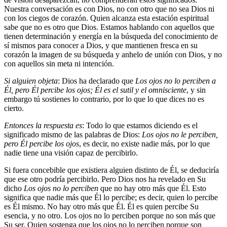
Nuestra conversación es con Dios, no con otro que no sea Dios ni
con los ciegos de corazón. Quien alcanza esta estación espiritual
sabe que no es otro que Dios. Estamos hablando con aquellos que
tienen determinación y energía en la búsqueda del conocimiento de
sí mismos para conocer a Dios, y que mantienen fresca en su
corazón la imagen de su búsqueda y anhelo de unión con Dios, y no
con aquellos sin meta ni intención.
Si alguien objeta
: Dios ha declarado que
Los ojos no lo perciben a
Él, pero Él percibe los ojos; Él es el sutil y el omnisciente
, y sin
embargo tú sostienes lo contrario, por lo que lo que dices no es
cierto.
Entonces la respuesta es
: Todo lo que estamos diciendo es el
significado mismo de las palabras de Dios:
Los ojos no le perciben,
pero Él percibe los ojos
, es decir, no existe nadie más, por lo que
nadie tiene una visión capaz de percibirlo.
Si fuera concebible que existiera alguien distinto de Él, se deduciría
que ese otro podría percibirlo. Pero Dios nos ha revelado en Su
dicho
Los ojos no lo perciben
que no hay otro más que Él. Esto
significa que nadie más que Él lo percibe; es decir, quien lo percibe
es Él mismo. No hay otro más que Él. Él es quien percibe Su
esencia, y no otro. Los ojos no lo perciben porque no son más que
Su ser. Quien sostenga que los ojos no lo perciben porque son