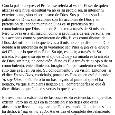
Con la palabra «yo», el Profeta se refería al «ser». El ser de quien
alcanza este nivel espiritual ya no es su propio ser, ni interior ni
exteriormente, sino el ser mismo de Dios. Sus palabras son las
palabras de Dios, sus acciones son las acciones de Dios y su
pretensión del conocimiento de Dios es su pretensión del
conocimiento que Dios tiene de Sí mismo a través de Sí mismo.
Pero tú oyes esta afirmación como si proviniera de esa persona, ves
sus acciones como si provinieran de ella, la ves como distinta de
Dios, del mismo modo que te ves a ti mismo como distinto de Dios
debido a tu ignorancia de tu verdadero ser. Pues
el fiel es el espejo
del Fiel
, por lo que él es Él en Su ojo, es decir, a través de Su
mirada. Porque si su ojo es el ojo de Dios y su mirada es la mirada
de Dios, sin ninguna condición, él no es Él a través de tu ojo o de tu
conocimiento, entendimiento, imaginación, pensamiento o visión,
sino que es Él en Su ojo, Su conocimiento y Su visión. Entonces, si
él dice
Yo soy Dios
, escúchalo, porque es Dios quien está diciendo
Yo soy Dios
, no él. Pero tú no has llegado al punto al que él ha
llegado, ya que si hubieras llegado a él, comprenderías lo que él
dice, dirías lo que él dice y verías lo que él ve.
En resumen, la existencia de las cosas es Su existencia, sin que ellas
existan. Pero no caigas en la confusión y no dejes que estas
alusiones te lleven a imaginar que Dios es creado. Uno de los sabios
ha dicho:
El sufí es increado
. Así es tras el completo desvelamiento