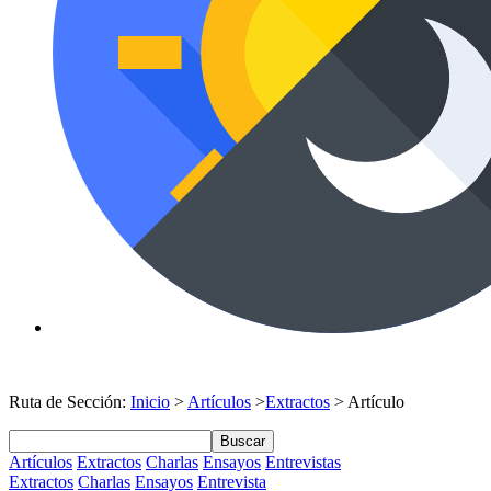
Ruta de Sección:
Inicio
>
Artículos
>
Extractos
> Artículo
Buscar
Artículos
Extractos
Charlas
Ensayos
Entrevistas
Extractos
Charlas
Ensayos
Entrevista