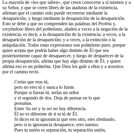
La mayoría de «los que saben», que creen conocerse a sí mismos y a
su Señor, y que se creen libres de las ataduras de la existencia,
afirman que el camino solo puede recorrerse mediante la
desaparición, y luego mediante la desaparición de la desaparición.
Esto se debe a que no comprenden las palabras del Profeta y,
creyéndose libres del politeísmo, aluden a veces a la negación de la
existencia, es decir, a la desaparición de la existencia; a veces, a la
desaparición de la desaparición; y a veces, a la extinción o la
aniquilación. Todas estas expresiones son politeísmo puro, porque
quien acepta que podría haber algo distinto de Él que sea
posteriormente capaz de desaparecer, y luego de desparecer de la
propia desaparición, afirma que hay algo distinto de Él, y quien
afirma eso es un politeísta. Que Dios los guíe a ellos y a nosotros
por el camino recto.
Creías que eras tú,
pero no eres tú y nunca lo fuiste.
Porque si fueras tú, serías un señor
y el segundo de dos. Deja de pensar en lo que
pensabas.
Entre Su ser y tu ser no hay diferencia.
Él no es diferente de ti ni tú de Él.
Si dices en tu ignorancia que eres otro, eres obstinado,
pero si tu ignorancia desaparece, eres sumiso.
Pues tu unión es separación, tu separación unión,