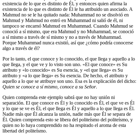
existencia de lo que es distinto de Él, y entonces quien afirma la
existencia de lo que es distinto de Él le ha atribuido un asociado. A
Mahmud no se le ha quitado nada: Muhammad no se disolvió en
Mahmud y Mahmud no entró en Muhammad ni salió de él, ni
tampoco se encarnó Mahmud en Muhammad. Cuando Mahmud se
conoció a sí mismo, que era Mahmud y no Muhammad, se conoció
a sí mismo a través de sí mismo y no a través de Muhammad.
Porque Muhammad nunca existió, así que ¿cómo podría conocerse
algo a través de él?
Por lo tanto, el que conoce y lo conocido, el que llega y aquello a lo
que llega, y el que ve y lo visto son uno. «El que conoce» es Su
atributo y «lo conocido» es Su esencia, y «el que llega» es Su
atributo y «a lo que llega» es Su esencia. De hecho, el atributo y
aquello a lo que se atribuye son uno. Esa es la explicación del dicho:
Quien se conoce a sí mismo, conoce a su Señor
.
Quien comprenda este ejemplo sabrá que no hay unión ni
separación. El que conoce es Él y lo conocido es Él, el que ve es Él
y lo que se ve es Él, el que llega es Él y aquello a lo que llega es Él.
Nadie más que Él alcanza la unión, nadie más que Él se separa de
Él. Quien comprenda esto se libera del politeísmo del politeísmo, y
quien no lo haya comprendido no ha respirado el aroma de esta
libertad del politeísmo.