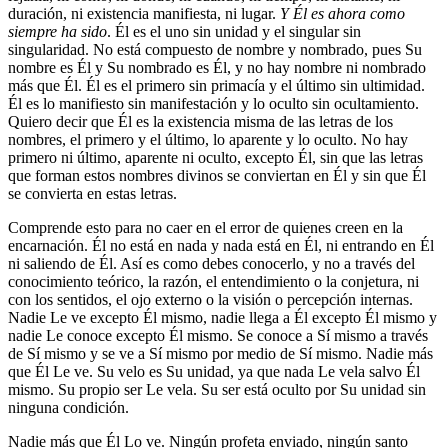
duración, ni existencia manifiesta, ni lugar.
Y Él es ahora como
siempre ha sido
. Él es el uno sin unidad y el singular sin
singularidad. No está compuesto de nombre y nombrado, pues Su
nombre es Él y Su nombrado es Él, y no hay nombre ni nombrado
más que Él. Él es el primero sin primacía y el último sin ultimidad.
Él es lo manifiesto sin manifestación y lo oculto sin ocultamiento.
Quiero decir que Él es la existencia misma de las letras de los
nombres, el primero y el último, lo aparente y lo oculto. No hay
primero ni último, aparente ni oculto, excepto Él, sin que las letras
que forman estos nombres divinos se conviertan en Él y sin que Él
se convierta en estas letras.
Comprende esto para no caer en el error de quienes creen en la
encarnación. Él no está en nada y nada está en Él, ni entrando en Él
ni saliendo de Él. Así es como debes conocerlo, y no a través del
conocimiento teórico, la razón, el entendimiento o la conjetura, ni
con los sentidos, el ojo externo o la visión o percepción internas.
Nadie Le ve excepto Él mismo, nadie llega a Él excepto Él mismo y
nadie Le conoce excepto Él mismo. Se conoce a Sí mismo a través
de Sí mismo y se ve a Sí mismo por medio de Sí mismo. Nadie más
que Él Le ve. Su velo es Su unidad, ya que nada Le vela salvo Él
mismo. Su propio ser Le vela. Su ser está oculto por Su unidad sin
ninguna condición.
Nadie más que Él Lo ve. Ningún profeta enviado, ningún santo