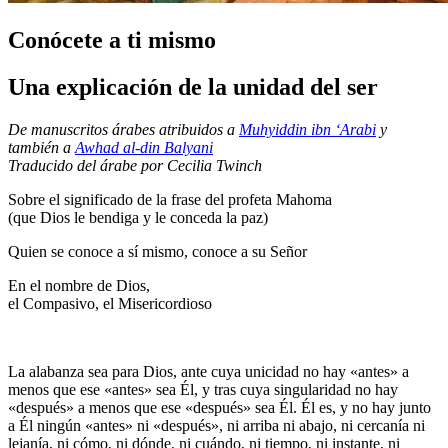
Conócete a ti mismo
Una explicación de la unidad del ser
De manuscritos árabes atribuidos a
Muhyiddin ibn ‘Arabi
y
también a
Awhad al-din Balyani
Traducido del árabe por Cecilia Twinch
Sobre el significado de la frase del profeta Mahoma
(que Dios le bendiga y le conceda la paz)
Quien se conoce a sí mismo, conoce a su Señor
En el nombre de Dios,
el Compasivo, el Misericordioso
La alabanza sea para Dios, ante cuya unicidad no hay «antes» a
menos que ese «antes» sea Él, y tras cuya singularidad no hay
«después» a menos que ese «después» sea Él. Él es, y no hay junto
a Él ningún «antes» ni «después», ni arriba ni abajo, ni cercanía ni
lejanía, ni cómo, ni dónde, ni cuándo, ni tiempo, ni instante, ni