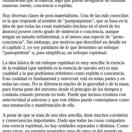
fundamental que la materia, algo que puede designarse de distintas
maneras: mente, conciencia o espíritu.
Hay diversas clases de post-materialismo. Una de las más conocidas
es la que responde al nombre de "pampsiquismo", que se basa en la
idea de que todas las cosas materiales (incluso en el nivel de los
átomos) poseen cierto grado de sintiencia o conciencia, aunque
tengan un tamaño infinitesimal, o al menos una especie de "proto-
conciencia". Sin embargo, por motivos que describiré en detalle en
el capítulo 2, yo soy partidario de lo que denomino un enfoque
"panespiritista" o, para simplificar, un enfoque espiritual.
La idea básica de mi enfoque espiritual es muy sencilla: la esencia
de la realidad (que también es la esencia de nuestro ser) es una
cualidad a la que podríamos referirnos como espíritu o conciencia.
Esta cualidad es fundamental y universal: está en todas partes y en
todas las cosas. No se diferencia mucho de la gravedad o de la masa,
pues forma parte del universo desde el principio de los tiempos y
continúa estando presente en todo. Puede que incluso existiera
con
anterioridad
al universo y que este último pueda contemplarse como
una emanación o manifestación de ella.
A pesar de que se trata de una idea sencilla, tiene muchos corolarios
y consecuencias importantes. Dado que todas las cosas comparten
esta esencia espiritual, no hay entidades separadas o distintas. Como
seres vivos, no estamos separados unos de otros ni del mundo en