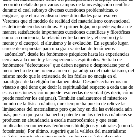
recorrido detallado por varios campos de la investigación científica
durante el cual subrayo diversas cuestiones problemáticas, o
enigmas, que el materialismo tiene dificultades para resolver.
Veremos que el modelo de realidad del materialismo convencional
es deficiente en dos sentidos. En primer lugar, no puede explicar de
manera satisfactoria importantes cuestiones científicas y filosóficas
como la conciencia, la relación entre la mente y el cerebro (y la
mente y el cuerpo), el altruismo y la evolución. En segundo lugar,
carece de respuestas para una gran variedad de fenómenos
"anómalos", desde los fenómenos psíquicos hasta las experiencias
cercanas a la muerte y las experiencias espirituales. Se trata de
fenómenos "defectuosos" que deben negarse o despreciarse por el
mero hecho de que no encajan en el paradigma del materialismo, del
mismo modo que la existencia de los fósiles no encaja en el
paradigma de la religión fundamentalista. Después echaremos un
vistazo a qué tiene que decir la espiritualidad respecto a cada una de
estas cuestiones y cómo puede resolverlas de verdad (es decir, cómo
puede resolver los enigmas). También analizaremos el misterioso
mundo de la física cuántica, que siempre ha puesto de relieve las
limitaciones del materialismo pero que hoy en día las evidencia aún
más, puesto que ya se ha hecho patente que los efectos cuánticos se
producen en abundancia a escala macrocósmica y que están
implicados en numerosos fenómenos biológicos y naturales (como la
fotosíntesis). Por último, sugeriré que la validez del materialismo
está desapareciendo y que nuestra cultura se está desplazando