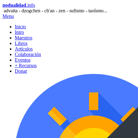
nodualidad
.info
advaita - dzogchen - ch'an - zen - sufismo - taoísmo...
Menu
Inicio
Intro
Maestros
Libros
Artículos
Colaboración
Eventos
+ Recursos
Donar