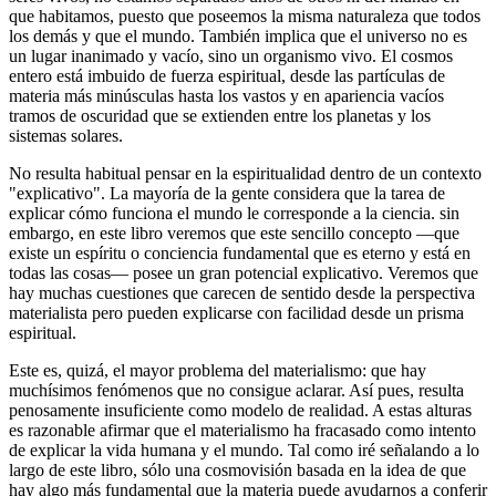
que habitamos, puesto que poseemos la misma naturaleza que todos
los demás y que el mundo. También implica que el universo no es
un lugar inanimado y vacío, sino un organismo vivo. El cosmos
entero está imbuido de fuerza espiritual, desde las partículas de
materia más minúsculas hasta los vastos y en apariencia vacíos
tramos de oscuridad que se extienden entre los planetas y los
sistemas solares.
No resulta habitual pensar en la espiritualidad dentro de un contexto
"explicativo". La mayoría de la gente considera que la tarea de
explicar cómo funciona el mundo le corresponde a la ciencia. sin
embargo, en este libro veremos que este sencillo concepto ―que
existe un espíritu o conciencia fundamental que es eterno y está en
todas las cosas― posee un gran potencial explicativo. Veremos que
hay muchas cuestiones que carecen de sentido desde la perspectiva
materialista pero pueden explicarse con facilidad desde un prisma
espiritual.
Este es, quizá, el mayor problema del materialismo: que hay
muchísimos fenómenos que no consigue aclarar. Así pues, resulta
penosamente insuficiente como modelo de realidad. A estas alturas
es razonable afirmar que el materialismo ha fracasado como intento
de explicar la vida humana y el mundo. Tal como iré señalando a lo
largo de este libro, sólo una cosmovisión basada en la idea de que
hay algo más fundamental que la materia puede ayudarnos a conferir