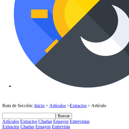
Ruta de Sección:
Inicio
>
Artículos
>
Extractos
> Artículo
Buscar
Artículos
Extractos
Charlas
Ensayos
Entrevistas
Extractos
Charlas
Ensayos
Entrevista