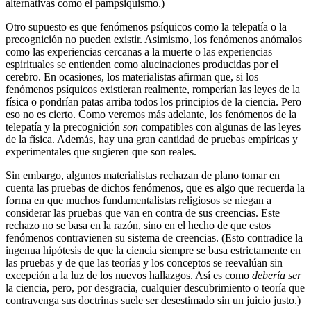
alternativas como el pampsiquismo.)
Otro supuesto es que fenómenos psíquicos como la telepatía o la
precognición no pueden existir. Asimismo, los fenómenos anómalos
como las experiencias cercanas a la muerte o las experiencias
espirituales se entienden como alucinaciones producidas por el
cerebro. En ocasiones, los materialistas afirman que, si los
fenómenos psíquicos existieran realmente, romperían las leyes de la
física o pondrían patas arriba todos los principios de la ciencia. Pero
eso no es cierto. Como veremos más adelante, los fenómenos de la
telepatía y la precognición
son
compatibles con algunas de las leyes
de la física. Además, hay una gran cantidad de pruebas empíricas y
experimentales que sugieren que son reales.
Sin embargo, algunos materialistas rechazan de plano tomar en
cuenta las pruebas de dichos fenómenos, que es algo que recuerda la
forma en que muchos fundamentalistas religiosos se niegan a
considerar las pruebas que van en contra de sus creencias. Este
rechazo no se basa en la razón, sino en el hecho de que estos
fenómenos contravienen su sistema de creencias. (Esto contradice la
ingenua hipótesis de que la ciencia siempre se basa estrictamente en
las pruebas y de que las teorías y los conceptos se reevalúan sin
excepción a la luz de los nuevos hallazgos. Así es como
debería ser
la ciencia, pero, por desgracia, cualquier descubrimiento o teoría que
contravenga sus doctrinas suele ser desestimado sin un juicio justo.)