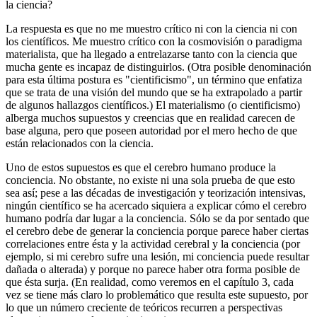
la ciencia?
La respuesta es que no me muestro crítico ni con la ciencia ni con
los científicos. Me muestro crítico con la cosmovisión o paradigma
materialista, que ha llegado a entrelazarse tanto con la ciencia que
mucha gente es incapaz de distinguirlos. (Otra posible denominación
para esta última postura es "cientificismo", un término que enfatiza
que se trata de una visión del mundo que se ha extrapolado a partir
de algunos hallazgos científicos.) El materialismo (o cientificismo)
alberga muchos supuestos y creencias que en realidad carecen de
base alguna, pero que poseen autoridad por el mero hecho de que
están relacionados con la ciencia.
Uno de estos supuestos es que el cerebro humano produce la
conciencia. No obstante, no existe ni una sola prueba de que esto
sea así; pese a las décadas de investigación y teorización intensivas,
ningún científico se ha acercado siquiera a explicar cómo el cerebro
humano podría dar lugar a la conciencia. Sólo se da por sentado que
el cerebro debe de generar la conciencia porque parece haber ciertas
correlaciones entre ésta y la actividad cerebral y la conciencia (por
ejemplo, si mi cerebro sufre una lesión, mi conciencia puede resultar
dañada o alterada) y porque no parece haber otra forma posible de
que ésta surja. (En realidad, como veremos en el capítulo 3, cada
vez se tiene más claro lo problemático que resulta este supuesto, por
lo que un número creciente de teóricos recurren a perspectivas