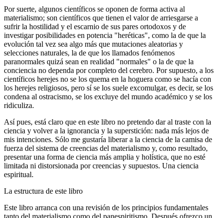
Por suerte, algunos científicos se oponen de forma activa al
materialismo; son científicos que tienen el valor de arriesgarse a
sufrir la hostilidad y el escarnio de sus pares ortodoxos y de
investigar posibilidades en potencia "heréticas", como la de que la
evolución tal vez sea algo más que mutaciones aleatorias y
selecciones naturales, la de que los llamados fenómenos
paranormales quizá sean en realidad "normales" o la de que la
conciencia no dependa por completo del cerebro. Por supuesto, a los
científicos herejes no se los quema en la hoguera como se hacía con
los herejes religiosos, pero sí se los suele excomulgar, es decir, se los
condena al ostracismo, se los excluye del mundo académico y se los
ridiculiza.
Así pues, está claro que en este libro no pretendo dar al traste con la
ciencia y volver a la ignorancia y la superstición: nada más lejos de
mis intenciones. Sólo me gustaría liberar a la ciencia de la camisa de
fuerza del sistema de creencias del materialismo y, como resultado,
presentar una forma de ciencia más amplia y holística, que no esté
limitada ni distorsionada por creencias y supuestos. Una ciencia
espiritual.
La estructura de este libro
Este libro arranca con una revisión de los principios fundamentales
tanto del materialismo como del panespiritismo. Después ofrezco un