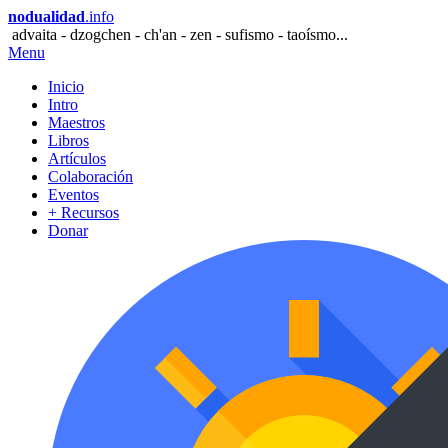
nodualidad
.info
advaita - dzogchen - ch'an - zen - sufismo - taoísmo...
Menu
Inicio
Intro
Maestros
Libros
Artículos
Colaboración
Eventos
+ Recursos
Donar