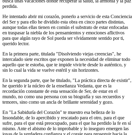
busca unas vacaciones donde recuperar la salud, la armonía y la paz
perdida.
He intentado abrir mi corazón, ponerlo a servicio de esta Conciencia
del Ser y para ello he dividido esta obra en cinco partes distintas,
aunque todas ellas tienen en común el substrato de estar enfocadas
en traspasar la niebla de los pensamientos y emociones aflictivos
para que algún rayo de Sol pueda ser vívidamente sentido por ti,
querido lector.
En la primera parte, titulada "Disolviendo viejas creencias", he
intercalado siete escritos que exponen la necesidad de eliminar todo
aquello que te estorba, que te impide vivir/te desde lo auténtico, y
sin lo cual la vida se vuelve estéril y sin horizontes.
En la segunda parte, que he titulado, "La práctica directa de existir",
he querido ir la núcleo de la enseñanza Vedanta, que es la
recordación constante de esta sensación de Ser, de estar en el
mundo, no como una persona con su biografía y sus recuerdos y
temores, sino como un ancla de brillante serenidad y gozo.
En "La Sabiduría del Corazón" te muestro esa belleza de lo
Insondable, de lo apercibido y rescatado para el otro, para el que
sufre, para el que está preocupado, para el que ha perdido la fe en sí
mismo. Ante el abismo de lo improbable y lo inseguro emergen las
joyas de la verdadera confianza y el coraje para proseguir hacia la