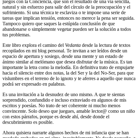
juegos con la Conciencia, que son el resultado de una vía sencilla,
natural y sin esfuerzo para salir del círculo de la preocupación y el
sufrimiento. Si una técnica te esclaviza o te impone una serie de
tareas que implican tensión, entonces no merece la pena ser seguida.
Tampoco quiero que saques la estúpida conclusión de que
abandonarse o simplemente vegetar pueden ser la solución a todos
tus problemas.
Este libro explora el camino del
Vedanta
desde la lectura de textos
recopilados en mi blog personal. Te invitan a ser leídos desde un
espacio de apertura y sosiego, desde una mente y un estado de
ánimo similar al melómano que desea disfrutar de la música. Es tan
importante la letra como la melodía. En definitiva trato de empujarte
hacia el silencio entre dos notas, la del Ser y la del No-Ser, para que
vislumbres en el terreno de lo ignoto y te aferres a aquello que nunca
podrá ser expresado en palabras.
Es una invitación a la desnudez de uno mismo. A que te sientas
sorprendido, confundido e incluso extraviado en algunos de mis
escritos y poesías. No trato de ser coherente ni mucho menos
convincente. Solo deseo que juegues, amable lector@ como un niño
con estos párrafos, porque es desde ahí, desde donde el
descubrimiento es posible.
Ahora quisiera narrarte algunos hechos de mi infancia que se han