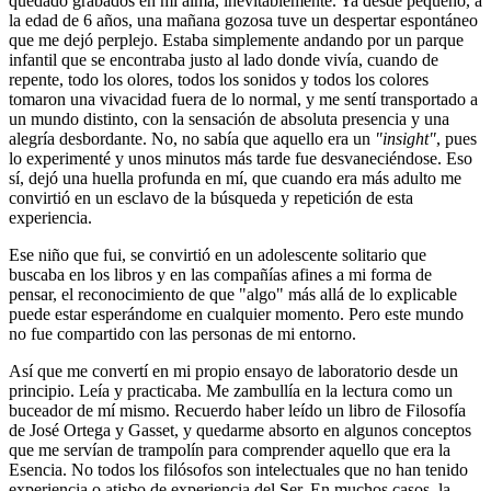
quedado grabados en mi alma, inevitablemente. Ya desde pequeño, a
la edad de 6 años, una mañana gozosa tuve un despertar espontáneo
que me dejó perplejo. Estaba simplemente andando por un parque
infantil que se encontraba justo al lado donde vivía, cuando de
repente, todo los olores, todos los sonidos y todos los colores
tomaron una vivacidad fuera de lo normal, y me sentí transportado a
un mundo distinto, con la sensación de absoluta presencia y una
alegría desbordante. No, no sabía que aquello era un
"insight"
, pues
lo experimenté y unos minutos más tarde fue desvaneciéndose. Eso
sí, dejó una huella profunda en mí, que cuando era más adulto me
convirtió en un esclavo de la búsqueda y repetición de esta
experiencia.
Ese niño que fui, se convirtió en un adolescente solitario que
buscaba en los libros y en las compañías afines a mi forma de
pensar, el reconocimiento de que "algo" más allá de lo explicable
puede estar esperándome en cualquier momento. Pero este mundo
no fue compartido con las personas de mi entorno.
Así que me convertí en mi propio ensayo de laboratorio desde un
principio. Leía y practicaba. Me zambullía en la lectura como un
buceador de mí mismo. Recuerdo haber leído un libro de Filosofía
de José Ortega y Gasset, y quedarme absorto en algunos conceptos
que me servían de trampolín para comprender aquello que era la
Esencia. No todos los filósofos son intelectuales que no han tenido
experiencia o atisbo de experiencia del Ser. En muchos casos, la