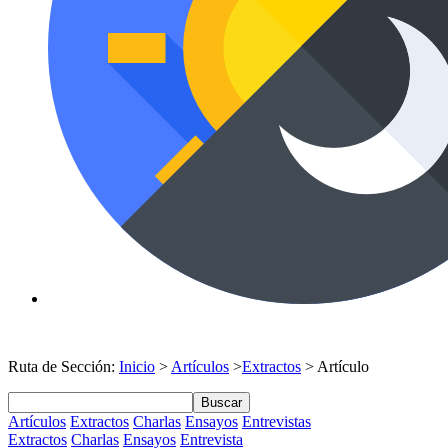
Ruta de Sección:
Inicio
>
Artículos
>
Extractos
> Artículo
Buscar
Artículos
Extractos
Charlas
Ensayos
Entrevistas
Extractos
Charlas
Ensayos
Entrevista