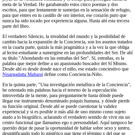
meta de la Verdad. He garabateado estos cinco poemas y dos
escritos, para que lentamente te sumerjas en la sensación de refugio,
para que entres en tu castillo de oro interior, ese corazón puro que
nunca ha sido tocado por experiencia alguna. Hasta ahí esta tercera
parte del libro.
El verdadero Silencio, la irrealidad del mundo y la posibilidad de
cambio hacia la expansión de la Conciencia, son los asuntos tratados
en la cuarta parte, quizás la más pragmática y a la vez la que obliga
al lector-estudiante a sumergirse en las profundidades del Ser. De ahí
su título "Ahondando en las entrañas del Ser". Sí, entrañas, es la
palabra que mejor define a un apasionado buscador del Sí Mismo.
Desde ahí es desde donde nace el niño, ese estado concientivo que
Nisargadatta Maharaj
define como Conciencia-Niño.
En la quinta parte, "Una investigación metafísica de la Conciencia",
he orientado mis palabras hacia el terreno de la especulación
introvertida de la mente, para preguntarme/te hasta dónde puede
llegar ese instrumento denominado psiquis humana, y dónde pierde
su función original. Desde ahí se puede cuestionar la validez
experiencial y si es posible ir más allá de uno mismo como sujeto
atado a lo biográfico, aclarando el verdadero sentido de vivir sin un
centro funcional que llamamos ego o personalidad. Aquí tampoco he
querido dejar de pasar la oportunidad de hablar sobre sexo y
tantra
,
desmitificando todo lo mistérico que tiene el término y del que se