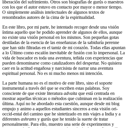
liberación del sufrimiento. Otros son biografías de gurús o maestros
con los que el autor estuvo en contacto por mayor o menor tiempo.
O simplemente análisis intelectuales de algunos textos de
renombrados autores de la cima de la espiritualidad.
En este libro, por mi parte, he intentado recoger desde una visión
íntima aquello que he podido aprender de algunos de ellos, aunque
no existe una visión personal en los mismos. Son pequeñas gotas
destiladas de la esencia de las enseñanzas de la sabiduría perenne
que han sido filtradas en el tamiz de mi corazón. Todas ellas apuntan
a lo Último como escalón inevitable de fusión con lo impersonal. La
vida de buscador es toda una aventura, teñida con experiencias que
pueden denominarse como catalizadores del despertar. No quisiera
caer en la actitud engañosa y narcisista de narrar una aventura
espiritual personal. No es ni mucho menos mi intención.
La parte humana no es el motivo de este libro, sino el soporte
instrumental a través del que se escriben estas palabras. Soy
consciente de que existe literatura
advaita
que está centrada en
mostrar aquellas técnicas o métodos que culminan en la realización
última. Aquí no he abordado esta cuestión, aunque desde mi blog
empujo y animo a aquellos estudiantes sinceros a esta visión ori-
occid-ental del camino que he sintetizado en mis viajes a India y a
diferentes
ashrams
y gurús que he tenido la suerte de tratar
personalmente. Para ello, muestro una serie de experimentos y