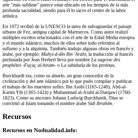
arte "más sublime" parece estar ubicado en los tiempos de la más
profunda sacralidad, siendo para él lo sacro el centro de la labor
artística.
En 1972 recibió de la UNESCO la tarea de salvaguardar el paisaje
urbano de Fez, antigua capital de Marruecos. Como autor realizó
múltiples escritos relacionados con el arte de la Edad Media europea
y el mundo islámico, muchos de ellos sobre todo referidos al
sufismo y a la alquimia. También tradujo algunas obras en francés y
árabe, por ejemplo:
Muhyi-d-din Ibn 'Arabi
, la traducción al francés
prefasiada por Jean Herbert lleva por nombre
La sagesse des
prophètes -Fuçuç al-hiram
- o La sabiduría de los profetas.
Burckhardt era, como su abuelo, un gran conocedor de la
civilización y del arte islámico por lo que pudo compilar y publicar
el trabajo de los maestros sufíes: Ibn Arabí (1165-1240), Abd-al-
Karim Yili (1365-1424) y Muhammad al-Arabí al-Darqawí (1760-
1823). Como su ancestro Johann Ludwig Burckhardt, Titus se
convirtió al Islam tomando el nombre árabe
Sidi Ibrahim
.
Recursos
Recursos en Nodualidad.info: