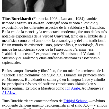
Titus Burckhardt
(Florencia, 1908 - Lausana, 1984), también
llamado
Ibraim Izz al-Dan
, consagró toda su vida al estudio y
exposición de los diferentes aspectos de la Sabiduría y la Tradición.
En la era de la ciencia y la tecnocracia modernas, fue uno de los más
notables exponentes de la Verdad Universal, tanto en el ámbito de la
metafísica como en el ámbito de la cosmología y del arte tradicional.
En un mundo de existencialismo, psicoanálisis, y sociología, él era
una de las principales voces de la
Philosophia Perennis
, esa
"sabiduría no creada" expresada en el Platonismo, el Vedanta, el
Sufismo y el Taoísmo y otras auténticas enseñanzas esotéricas o
sapienciales.
En los campos literario y filosófico, fue un miembro eminente de la
"Escuela Tradicionalista" del Siglo XX. Durante sus primeros años
en Marruecos, Burckhardt se sumergió en la lengua árabe y asimiló
los principales clásicos del sufismo (misticismo islámico) en su
forma original. Estudio a Maestros como
Ibn Arabi
, Ad Darqawi y
Al-Alawi
.
Titus Burckhardt era contemporáneo de
Frithjof Schuon
―máximo
exponente del pensamiento tradicionalista en el siglo XX― y ambos