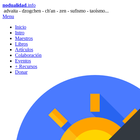
nodualidad
.info
advaita - dzogchen - ch'an - zen - sufismo - taoísmo...
Menu
Inicio
Intro
Maestros
Libros
Artículos
Colaboración
Eventos
+ Recursos
Donar