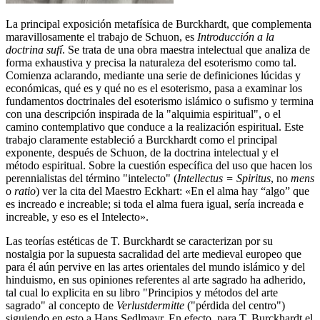
La principal exposición metafísica de Burckhardt, que complementa
maravillosamente el trabajo de Schuon, es
Introducción a la
doctrina sufí
. Se trata de una obra maestra intelectual que analiza de
forma exhaustiva y precisa la naturaleza del esoterismo como tal.
Comienza aclarando, mediante una serie de definiciones lúcidas y
económicas, qué es y qué no es el esoterismo, pasa a examinar los
fundamentos doctrinales del esoterismo islámico o sufismo y termina
con una descripción inspirada de la "alquimia espiritual", o el
camino contemplativo que conduce a la realización espiritual. Este
trabajo claramente estableció a Burckhardt como el principal
exponente, después de Schuon, de la doctrina intelectual y el
método espiritual. Sobre la cuestión específica del uso que hacen los
perennialistas del término "intelecto" (
Intellectus = Spiritus
, no
mens
o
ratio
) ver la cita del Maestro Eckhart: «En el alma hay “algo” que
es increado e increable; si toda el alma fuera igual, sería increada e
increable, y eso es el Intelecto».
Las teorías estéticas de T. Burckhardt se caracterizan por su
nostalgia por la supuesta sacralidad del arte medieval europeo que
para él aún pervive en las artes orientales del mundo islámico y del
hinduismo, en sus opiniones referentes al arte sagrado ha adherido,
tal cual lo explicita en su libro "Principios y métodos del arte
sagrado" al concepto de
Verlustdermitte
("pérdida del centro")
siguiendo en esto a Hans Sedlmayr. En efecto, para T. Burckhardt el