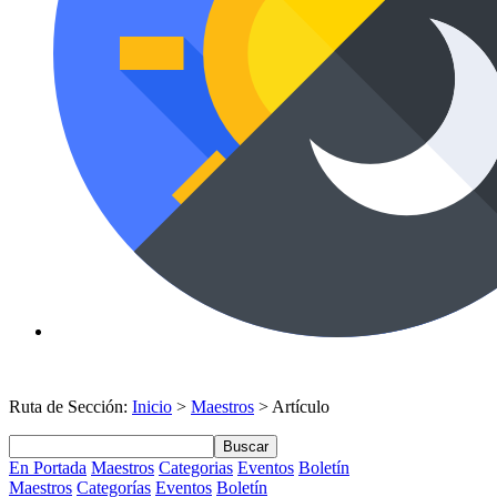
Ruta de Sección:
Inicio
>
Maestros
> Artículo
Buscar
En Portada
Maestros
Categorias
Eventos
Boletín
Maestros
Categorías
Eventos
Boletín