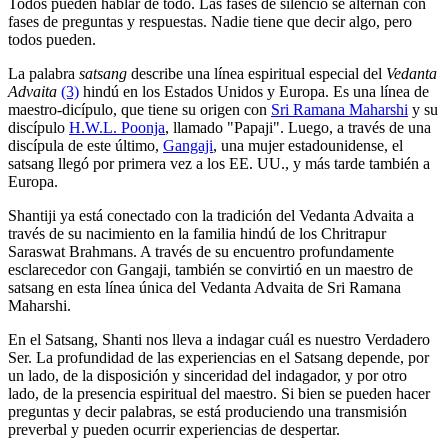
Todos pueden hablar de todo. Las fases de silencio se alternan con
fases de preguntas y respuestas. Nadie tiene que decir algo, pero
todos pueden.
La palabra
satsang
describe una línea espiritual especial del
Vedanta
Advaita
(3)
hindú en los Estados Unidos y Europa. Es una línea de
maestro-dicípulo, que tiene su origen con
Sri Ramana Maharshi
y su
discípulo
H.W.L. Poonja
, llamado "Papaji". Luego, a través de una
discípula de este último,
Gangaji
, una mujer estadounidense, el
satsang llegó por primera vez a los EE. UU., y más tarde también a
Europa.
Shantiji ya está conectado con la tradición del Vedanta Advaita a
través de su nacimiento en la familia hindú de los Chritrapur
Saraswat Brahmans. A través de su encuentro profundamente
esclarecedor con Gangaji, también se convirtió en un maestro de
satsang en esta línea única del Vedanta Advaita de Sri Ramana
Maharshi.
En el Satsang, Shanti nos lleva a indagar cuál es nuestro Verdadero
Ser. La profundidad de las experiencias en el Satsang depende, por
un lado, de la disposición y sinceridad del indagador, y por otro
lado, de la presencia espiritual del maestro. Si bien se pueden hacer
preguntas y decir palabras, se está produciendo una transmisión
preverbal y pueden ocurrir experiencias de despertar.