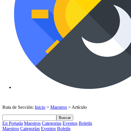
Ruta de Sección:
Inicio
>
Maestros
> Artículo
Buscar
En Portada
Maestros
Categorias
Eventos
Boletín
Maestros
Categorías
Eventos
Boletín