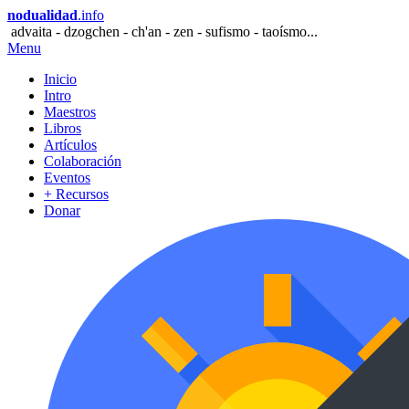
nodualidad
.info
advaita - dzogchen - ch'an - zen - sufismo - taoísmo...
Menu
Inicio
Intro
Maestros
Libros
Artículos
Colaboración
Eventos
+ Recursos
Donar