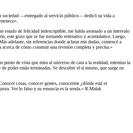
en sociedad ―entregado al servicio público― dedicó su vida a
ertenece».
n estado de felicidad indescriptible, me había asomado a un intervalo
ón, este gozo que se fue tornando reiterativo y acumulativo. Luego,
. Más adelante, sin referencias donde aclarar mis dudas, comencé a
sta acerca de cómo construir una revisión completa y precisa.»
 punto de vista que mira al universo de cara a la realidad, mientras la
 de poder están terminadas. Se descubre el sí mismo, que surge en
. Conocer cosas, conocer gentes, conocerme ¿dónde está el
gnora. Ver lo falso y su renuncia es la senda.»
R.Malak