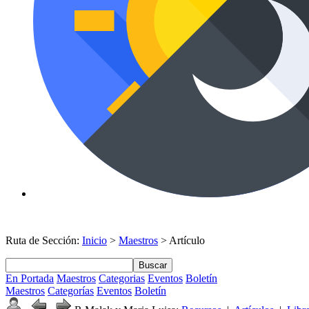
Ruta de Sección:
Inicio
>
Maestros
> Artículo
Buscar
En Portada
Maestros
Categorias
Eventos
Boletín
Maestros
Categorías
Eventos
Boletín