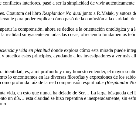
e conflictos interiores, pasó a ser la simplicidad de vivir auténticamen
nes. Coautora del libro
Resplandor No-dual
junto a R.Malak, y autora 
evante para poder explicar cómo pasó de la confusión a la claridad, de l
rtir la comprensión, ahora se dedica a la orientación ontológica y a l
a realidad subyacente en todas las cosas, ofreciendo fundamentos teórico
nciencia y vida en plenitud
donde explora cómo esta mirada puede integr
 y practica estos principios, ayudando a los investigadores a ver más al
ra identidad, es, a mi profundo y muy honesto entender, el mayor senti
to lo encontramos en las diversas filosofías y expresiones de los sabios
 como profunda raíz de la real comprensión espiritual.»
(Resplandor No
nta vida, en esto que nunca ha dejado de Ser… La larga búsqueda del Di
onto un día… esta claridad se hizo repentina e inesperadamente, sin e
ano