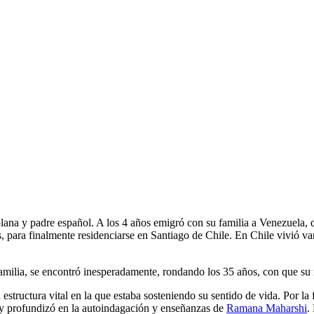
na y padre español. A los 4 años emigró con su familia a Venezuela, do
s, para finalmente residenciarse en Santiago de Chile. En Chile vivió v
familia, se encontró inesperadamente, rondando los 35 años, con que s
structura vital en la que estaba sosteniendo su sentido de vida. Por la f
 y profundizó en la autoindagación y enseñanzas de
Ramana Maharshi
.