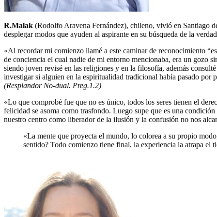
R.Malak
(Rodolfo Aravena Fernández), chileno, vivió en Santiago de
desplegar modos que ayuden al aspirante en su búsqueda de la verdad 
«Al recordar mi comienzo llamé a este caminar de reconocimiento
es
de conciencia el cual nadie de mi entorno mencionaba, era un gozo si
siendo joven revisé en las religiones y en la filosofía, además consul
investigar si alguien en la espiritualidad tradicional había pasado por
(Resplandor No-dual. Preg.1.2)
«Lo que comprobé fue que no es único, todos los seres tienen el derech
felicidad se asoma como trasfondo. Luego supe que es una condición 
nuestro centro como liberador de la ilusión y la confusión no nos alc
«La mente que proyecta el mundo, lo colorea a su propio modo, 
sentido? Todo comienzo tiene final, la experiencia la atrapa el t