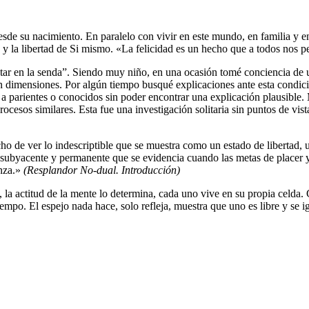
sde su nacimiento. En paralelo con vivir en este mundo, en familia y 
y la libertad de Si mismo. «La felicidad es un hecho que a todos nos p
tar en la senda
. Siendo muy niño, en una ocasión tomé conciencia de u
n dimensiones. Por algún tiempo busqué explicaciones ante esta condici
té a parientes o conocidos sin poder encontrar una explicación plausible
 procesos similares. Esta fue una investigación solitaria sin puntos de vi
o de ver lo indescriptible que se muestra como un estado de libertad, un
subyacente y permanente que se evidencia cuando las metas de placer y
anza.»
(Resplandor No-dual. Introducción)
la actitud de la mente lo determina, cada uno vive en su propia celda
iempo. El espejo nada hace, solo refleja, muestra que uno es libre y se i