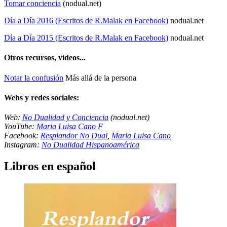
Tomar conciencia
(nodual.net)
Día a Día 2016 (Escritos de R.Malak en Facebook)
nodual.net
Día a Día 2015 (Escritos de R.Malak en Facebook)
nodual.net
Otros recursos, vídeos...
Notar la confusión
Más allá de la persona
Webs y redes sociales:
Web:
No Dualidad y Conciencia
(nodual.net)
YouTube:
Maria Luisa Cano F
Facebook:
Resplandor No Dual
,
Maria Luisa Cano
Instagram:
No Dualidad Hispanoamérica
Libros en español