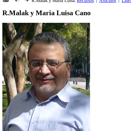
R.Malak y Maria Luisa:
Recursos
|
Artículos
|
Libr
R.Malak y Maria Luisa Cano