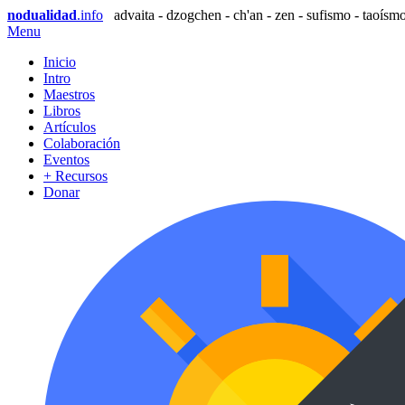
nodualidad
.info
advaita - dzogchen - ch'an - zen - sufismo - taoísmo
Menu
Inicio
Intro
Maestros
Libros
Artículos
Colaboración
Eventos
+ Recursos
Donar