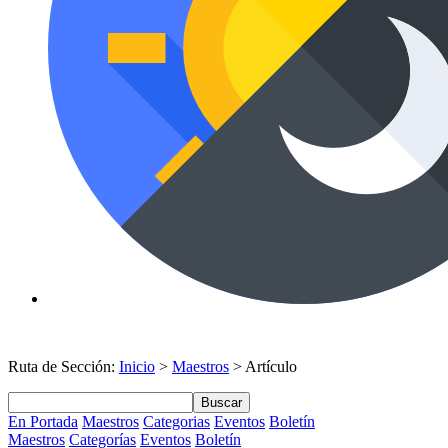
Ruta de Sección:
Inicio
>
Maestros
> Artículo
Buscar
En Portada
Maestros
Categorias
Eventos
Boletín
Maestros
Categorías
Eventos
Boletín