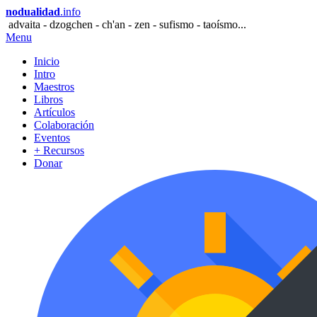
nodualidad
.info
advaita - dzogchen - ch'an - zen - sufismo - taoísmo...
Menu
Inicio
Intro
Maestros
Libros
Artículos
Colaboración
Eventos
+ Recursos
Donar