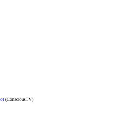
do)
(ConsciousTV)