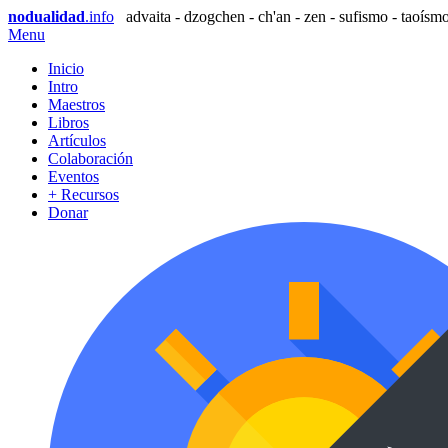
nodualidad
.info
advaita - dzogchen - ch'an - zen - sufismo - taoísmo
Menu
Inicio
Intro
Maestros
Libros
Artículos
Colaboración
Eventos
+ Recursos
Donar