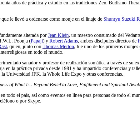
arenta años de práctica y estudio en las tradiciones Zen, Budismo Ther
 que le llevó a ordenarse como monje en el linaje de
Shunryu Suzuki R
rofundamente alterada por
Jean Klein
, un maestro consumado del Vedanta
H.W.L. Poonja (
Papaji
) y
Robert Adams
, ambos discípulos directos de
Rast
, quien, junto con
Thomas Merton
, fue uno de los primeros monjes c
interreligiosas en todo el mundo.
rimentado sanador y profesor de realización somática a través de su ex
aja en la práctica privada desde 1981 y ha impartido conferencias y tal
la Universidad JFK, la Whole Life Expo y otras conferencias.
ss of What Is - Beyond Belief to Love, Fulfillment and Spiritual Awa
 en todo el país, así como eventos en línea para personas de todo el mu
teléfono o por Skype.