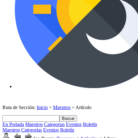
Ruta de Sección:
Inicio
>
Maestros
> Artículo
Buscar
En Portada
Maestros
Categorias
Eventos
Boletín
Maestros
Categorías
Eventos
Boletín