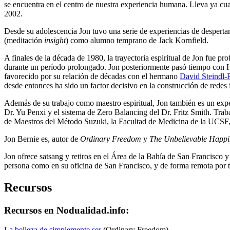
se encuentra en el centro de nuestra experiencia humana. Lleva ya cu
2002.
Desde su adolescencia Jon tuvo una serie de experiencias de despertar
(meditación
insight
) como alumno temprano de Jack Kornfield.
A finales de la década de 1980, la trayectoria espiritual de Jon fue p
durante un período prolongado. Jon posteriormente pasó tiempo con 
favorecido por su relación de décadas con el hermano
David Steindl-
desde entonces ha sido un factor decisivo en la construcción de redes 
Además de su trabajo como maestro espiritual, Jon también es un expe
Dr. Yu Penxi y el sistema de Zero Balancing del Dr. Fritz Smith. Trab
de Maestros del Método Suzuki, la Facultad de Medicina de la UCSF, 
Jon Bernie es, autor de
Ordinary Freedom
y
The Unbelievable Happine
Jon ofrece satsang y retiros en el Área de la Bahía de San Francisco y
persona como en su oficina de San Francisco, y de forma remota por 
Recursos
Recursos en Nodualidad.info:
La belleza de simplemente ser
(Ordinary Freedom)