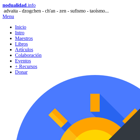
nodualidad
.info
advaita - dzogchen - ch'an - zen - sufismo - taoísmo...
Menu
Inicio
Intro
Maestros
Libros
Artículos
Colaboración
Eventos
+ Recursos
Donar