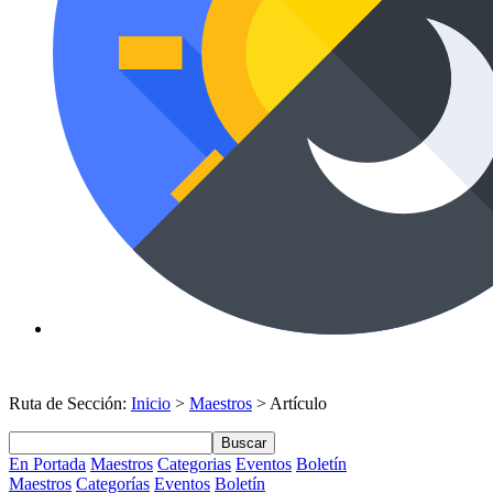
Ruta de Sección:
Inicio
>
Maestros
> Artículo
Buscar
En Portada
Maestros
Categorias
Eventos
Boletín
Maestros
Categorías
Eventos
Boletín