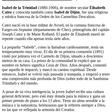
Isabel de la Trinidad
(1880-1906), de nombre secular
Élisabeth
Catez
y conocida también como
Isabel de Dijón
, fue una religiosa
y mística francesa de la Orden de los Carmelitas Descalzos.
Catez nació en la base militar de Avord, en la comuna francesa de
Farges-en-Septaine (departamento de Cher), primogénita del capitán
Joseph Catez y de Marie Rolland. El padre de Élisabeth murió de
repente cuando ella apenas tenía siete años.
La pequeña “Sabeth”, como la llamaban cariñosamente, tenía un
temperamento muy vivaz. El día de su primera comunión (1891)
visitó por primera vez el Carmelo de Dijon, situado a doscientos
metros de su casa. La priora de la comunidad le explicó que su
nombre en hebreo significa
Casa de Dios
. Años después, comentó
que aquello le impactó, y marcó su camino espiritual. Desde
entonces, Isabel se volvió más pausada y tranquila, y empezó a tener
una comprensión más profunda de Dios (sobre todo de la Santísima
Trinidad) y del mundo.
A pesar de su viva inteligencia, la joven Isabel recibe una cultura
general deficiente, pero está muy dotada para la música y gana un
primer premio de piano a los 13 años. Tiene un alma sensible a la
música y la naturaleza, hermosuras que le refieren siempre a Dios,
en las que ve reflejada la armonía del Creador.