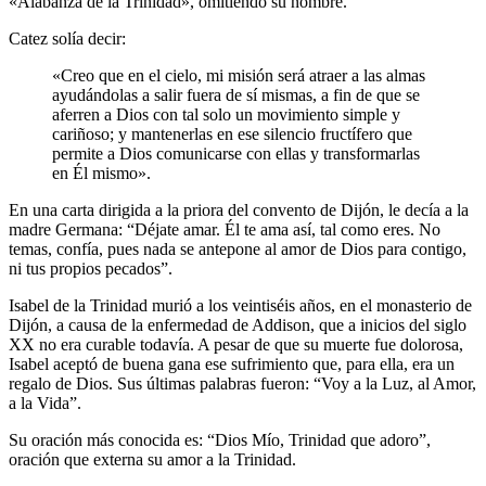
«Alabanza de la Trinidad», omitiendo su nombre.
Catez solía decir:
«Creo que en el cielo, mi misión será atraer a las almas
ayudándolas a salir fuera de sí mismas, a fin de que se
aferren a Dios con tal solo un movimiento simple y
cariñoso; y mantenerlas en ese silencio fructífero que
permite a Dios comunicarse con ellas y transformarlas
en Él mismo».
En una carta dirigida a la priora del convento de Dijón, le decía a la
madre Germana: “Déjate amar. Él te ama así, tal como eres. No
temas, confía, pues nada se antepone al amor de Dios para contigo,
ni tus propios pecados”.
Isabel de la Trinidad murió a los veintiséis años, en el monasterio de
Dijón, a causa de la enfermedad de Addison, que a inicios del siglo
XX no era curable todavía. A pesar de que su muerte fue dolorosa,
Isabel aceptó de buena gana ese sufrimiento que, para ella, era un
regalo de Dios. Sus últimas palabras fueron: “Voy a la Luz, al Amor,
a la Vida”.
Su oración más conocida es: “Dios Mío, Trinidad que adoro”,
oración que externa su amor a la Trinidad.