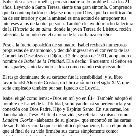
Isabel desea ser carmelita, pero su madre se lo prohíbe hasta los 21
años. Leyendo a Santa Teresa, siente una gran sintonía. Comprende
que la contemplación es dejarse obrar por Dios, que la mortificación
ha de ser interior y que la amistad es una actitud de anteponer tus
intereses a los de la otra persona. También le ayudó mucho la lectura
de la
Historia de un alma
, donde la joven Teresa de Lisieux, recién
fallecida, la impulsó en el camino de la confianza en Dios.
Pese a la fuerte oposición de su madre, Isabel rechazó numerosas
propuestas de matrimonio, y decidió ingresar en el convento de las
Carmelitas Descalzas en Dijón, el 2 de agosto de 1901, adoptando el
nombre de
Isabel de la Trinidad
. Ella decía: “Encuentro al Señor en
todas partes, tanto lavando la loza como cuando estoy rezando”.
El rasgo dominante de su carácter fue la sensibilidad, y su libro
favorito «El Alma de Cristo», un libro anónimo del siglo XIV, que
sería empleado también por san Ignacio de Loyola.
Isabel eligió como lema: «Dios en mí, yo en Él». También adoptó el
nombre de Isabel de la Trinidad, subrayando así su pertenencia y su
conexión con Dios Padre, Hijo y Espíritu Santo. En sus cartas, los
llamaba «los Tres». Al final de su vida, se refería a sí misma como
Laudem Gloriæ
«alabanza de su gloria», que encontró en las cartas
de san Pablo y con la que se identificó plenamente, hasta el punto de
que al final de su vida firmaba sus cartas simplemente como: