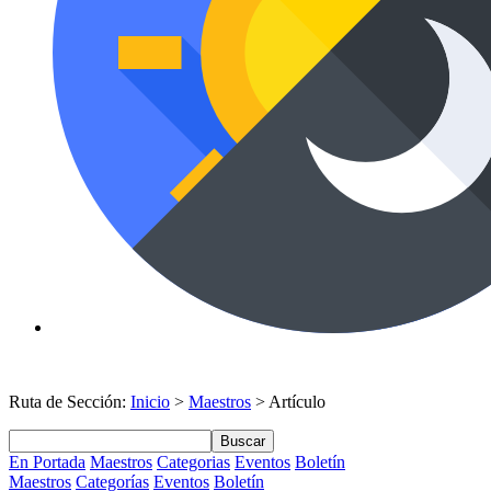
Ruta de Sección:
Inicio
>
Maestros
> Artículo
Buscar
En Portada
Maestros
Categorias
Eventos
Boletín
Maestros
Categorías
Eventos
Boletín