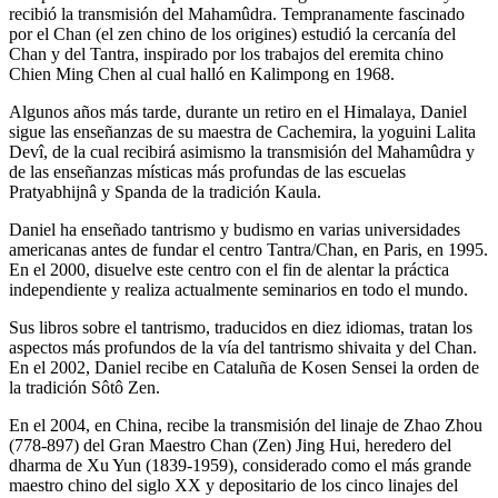
recibió la transmisión del Mahamûdra. Tempranamente fascinado
por el Chan (el zen chino de los origines) estudió la cercanía del
Chan y del Tantra, inspirado por los trabajos del eremita chino
Chien Ming Chen al cual halló en Kalimpong en 1968.
Algunos años más tarde, durante un retiro en el Himalaya, Daniel
sigue las enseñanzas de su maestra de Cachemira, la yoguini Lalita
Devî, de la cual recibirá asimismo la transmisión del Mahamûdra y
de las enseñanzas místicas más profundas de las escuelas
Pratyabhijnâ y Spanda de la tradición Kaula.
Daniel ha enseñado tantrismo y budismo en varias universidades
americanas antes de fundar el centro Tantra/Chan, en Paris, en 1995.
En el 2000, disuelve este centro con el fin de alentar la práctica
independiente y realiza actualmente seminarios en todo el mundo.
Sus libros sobre el tantrismo, traducidos en diez idiomas, tratan los
aspectos más profundos de la vía del tantrismo shivaita y del Chan.
En el 2002, Daniel recibe en Cataluña de Kosen Sensei la orden de
la tradición Sôtô Zen.
En el 2004, en China, recibe la transmisión del linaje de Zhao Zhou
(778-897) del Gran Maestro Chan (Zen) Jing Hui, heredero del
dharma de Xu Yun (1839-1959), considerado como el más grande
maestro chino del siglo XX y depositario de los cinco linajes del