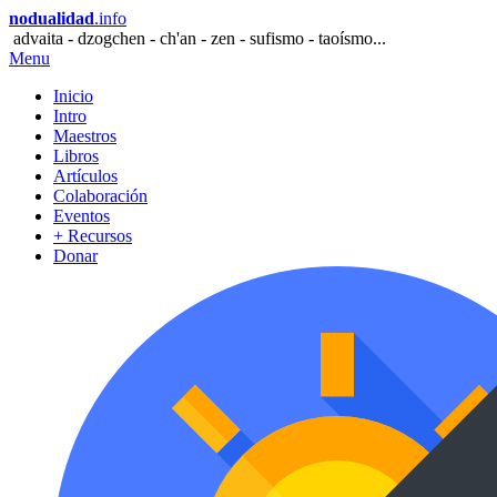
nodualidad
.info
advaita - dzogchen - ch'an - zen - sufismo - taoísmo...
Menu
Inicio
Intro
Maestros
Libros
Artículos
Colaboración
Eventos
+ Recursos
Donar