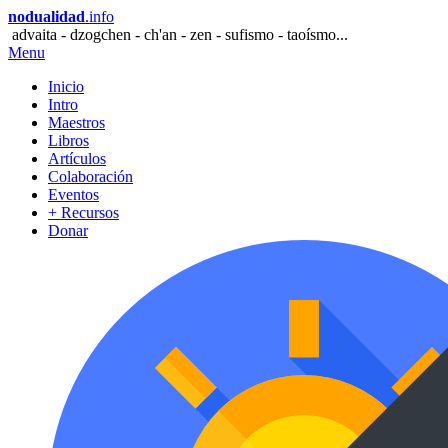
nodualidad
.info
advaita - dzogchen - ch'an - zen - sufismo - taoísmo...
Menu
Inicio
Intro
Maestros
Libros
Artículos
Colaboración
Eventos
+ Recursos
Donar