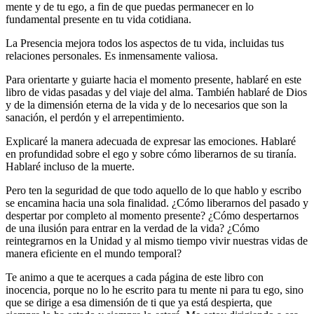
mente y de tu ego, a fin de que puedas permanecer en lo
fundamental presente en tu vida cotidiana.
La Presencia mejora todos los aspectos de tu vida, inclui­das tus
relaciones personales. Es inmensamente valiosa.
Para orientarte y guiarte hacia el momento presente, habla­ré en este
libro de vidas pasadas y del viaje del alma. También hablaré de Dios
y de la dimensión eterna de la vida y de lo ne­cesarios que son la
sanación, el perdón y el arrepentimiento.
Explicaré la manera adecuada de expresar las emociones. Hablaré
en profundidad sobre el ego y sobre cómo liberarnos de su tiranía.
Hablaré incluso de la muerte.
Pero ten la seguridad de que todo aquello de lo que hablo y escribo
se encamina hacia una sola finalidad. ¿Cómo liberar­nos del pasado y
despertar por completo al momento presen­te? ¿Cómo despertarnos
de una ilusión para entrar en la ver­dad de la vida? ¿Cómo
reintegrarnos en la Unidad y al mismo tiempo vivir nuestras vidas de
manera eficiente en el mundo temporal?
Te animo a que te acerques a cada página de este libro con
inocencia, porque no lo he escrito para tu mente ni para tu ego, sino
que se dirige a esa dimensión de ti que ya está des­pierta, que