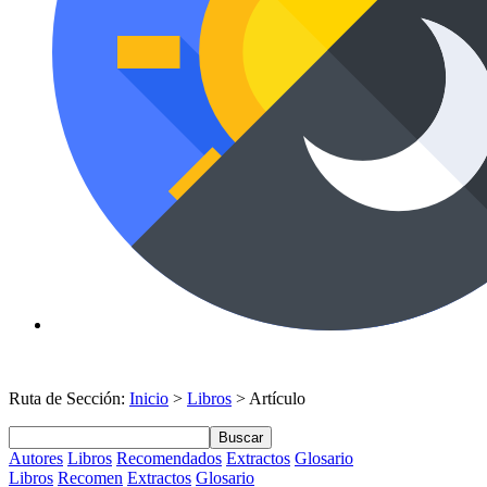
Ruta de Sección:
Inicio
>
Libros
> Artículo
Buscar
Autores
Libros
Recomendados
Extractos
Glosario
Libros
Recomen
Extractos
Glosario